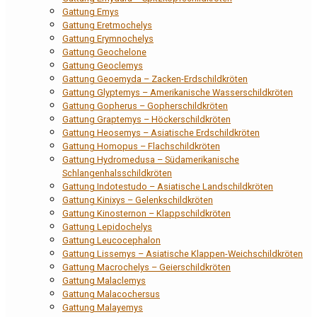
Gattung Emys
Gattung Eretmochelys
Gattung Erymnochelys
Gattung Geochelone
Gattung Geoclemys
Gattung Geoemyda – Zacken-Erdschildkröten
Gattung Glyptemys – Amerikanische Wasserschildkröten
Gattung Gopherus – Gopherschildkröten
Gattung Graptemys – Höckerschildkröten
Gattung Heosemys – Asiatische Erdschildkröten
Gattung Homopus – Flachschildkröten
Gattung Hydromedusa – Südamerikanische
Schlangenhalsschildkröten
Gattung Indotestudo – Asiatische Landschildkröten
Gattung Kinixys – Gelenkschildkröten
Gattung Kinosternon – Klappschildkröten
Gattung Lepidochelys
Gattung Leucocephalon
Gattung Lissemys – Asiatische Klappen-Weichschildkröten
Gattung Macrochelys – Geierschildkröten
Gattung Malaclemys
Gattung Malacochersus
Gattung Malayemys