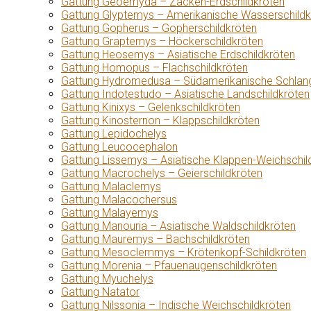
Gattung Geoemyda – Zacken-Erdschildkröten
Gattung Glyptemys – Amerikanische Wasserschildk
Gattung Gopherus – Gopherschildkröten
Gattung Graptemys – Höckerschildkröten
Gattung Heosemys – Asiatische Erdschildkröten
Gattung Homopus – Flachschildkröten
Gattung Hydromedusa – Südamerikanische Schlang
Gattung Indotestudo – Asiatische Landschildkröten
Gattung Kinixys – Gelenkschildkröten
Gattung Kinosternon – Klappschildkröten
Gattung Lepidochelys
Gattung Leucocephalon
Gattung Lissemys – Asiatische Klappen-Weichschil
Gattung Macrochelys – Geierschildkröten
Gattung Malaclemys
Gattung Malacochersus
Gattung Malayemys
Gattung Manouria – Asiatische Waldschildkröten
Gattung Mauremys – Bachschildkröten
Gattung Mesoclemmys – Krötenkopf-Schildkröten
Gattung Morenia – Pfauenaugenschildkröten
Gattung Myuchelys
Gattung Natator
Gattung Nilssonia – Indische Weichschildkröten