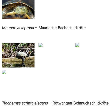
Mauremys leprosa
– Maurische Bachschildkröte
Trachemys scripta elegans
– Rotwangen-Schmuckschildkröte