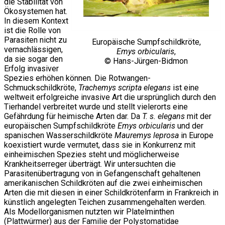
die Stabilität von
Ökosystemen hat.
In diesem Kontext
ist die Rolle von
Parasiten nicht zu
Europäische Sumpfschildkröte,
vernachlässigen,
Emys orbicularis
,
da sie sogar den
© Hans-Jürgen-Bidmon
Erfolg invasiver
Spezies erhöhen können. Die Rotwangen-
Schmuckschildkröte,
Trachemys scripta elegans
ist eine
weltweit erfolgreiche invasive Art die ursprünglich durch den
Tierhandel verbreitet wurde und stellt vielerorts eine
Gefährdung für heimische Arten dar. Da
T. s. elegans
mit der
europäischen Sumpfschildkröte
Emys orbicularis
und der
spanischen Wasserschildkröte
Mauremys leprosa
in Europe
koexistiert wurde vermutet, dass sie in Konkurrenz mit
einheimischen Spezies steht und möglicherweise
Krankheitserreger überträgt. Wir untersuchten die
Parasitenübertragung von in Gefangenschaft gehaltenen
amerikanischen Schildkröten auf die zwei einheimischen
Arten die mit diesen in einer Schildkrötenfarm in Frankreich in
künstlich angelegten Teichen zusammengehalten werden.
Als Modellorganismen nutzten wir Platelminthen
(Plattwürmer) aus der Familie der Polystomatidae