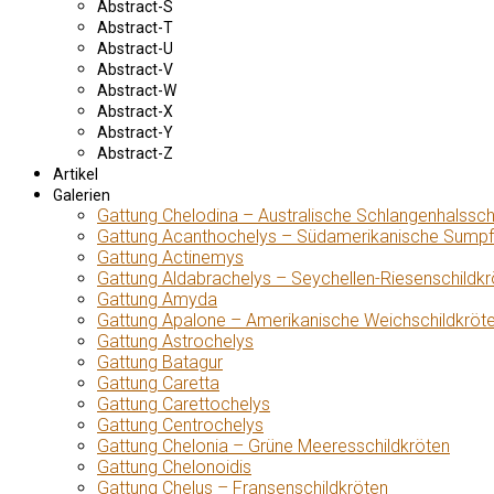
Abstract-S
Abstract-T
Abstract-U
Abstract-V
Abstract-W
Abstract-X
Abstract-Y
Abstract-Z
Artikel
Galerien
Gattung Chelodina – Australische Schlangenhalssch
Gattung Acanthochelys – Südamerikanische Sumpf
Gattung Actinemys
Gattung Aldabrachelys – Seychellen-Riesenschildkr
Gattung Amyda
Gattung Apalone – Amerikanische Weichschildkröt
Gattung Astrochelys
Gattung Batagur
Gattung Caretta
Gattung Carettochelys
Gattung Centrochelys
Gattung Chelonia – Grüne Meeresschildkröten
Gattung Chelonoidis
Gattung Chelus – Fransenschildkröten