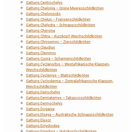
Gattung Centrochelys
Gattung Chelonia – Grüne Meeresschildkröten
Gattung Chelonoidis
Gattung Chelus – Fransenschildkröten
Gattung Chelydra – Schnappschildkröten
Gattung Chersina
Gattung Chitra – Kurzkopf-Weichschildkröten
Gattung Chrysemys – Zierschildkröten
Gattung Claudius
Gattung Clemmys
Gattung Cuora – Scharnierschildkröten
Gattung Cyclanorbis – Westafrikanische Klappen-
Weichschildkröten
Gattung Cyclemys – Blattschildkröten
Gattung Cycloderma – Zentralafrikanische Klappen-
Weichschildkröten
Gattung Deirochelys
Gattung Dermatemys – Tabascoschildkröten
Gattung Dermochelys
Gattung Dogania
Gattung Elseya – Australische Schnappschildkröten
Gattung Elusor
Gattung Emydoidea
Gattung Emydura – Spitzkopfschildkröten