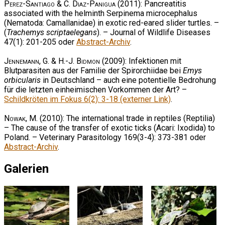
Perez-Santiago & C. Diaz-Panigua
(2011): Pancreatitis
associated with the helminth Serpinema microcephalus
(Nematoda: Camallanidae) in exotic red-eared slider turtles. –
(
Trachemys scriptaelegans
). – Journal of Wildlife Diseases
47(1): 201-205 oder
Abstract-Archiv
.
Jennemann, G. & H.-J. Bidmon
(2009): Infektionen mit
Blutparasiten aus der Familie der Spirorchiidae bei
Emys
orbicularis
in Deutschland – auch eine potentielle Bedrohung
für die letzten einheimischen Vorkommen der Art? –
Schildkröten im Fokus 6(2): 3-18 (externer Link)
.
Nowak, M.
(2010): The international trade in reptiles (Reptilia)
– The cause of the transfer of exotic ticks (Acari: Ixodida) to
Poland. – Veterinary Parasitology 169(3-4): 373-381 oder
Abstract-Archiv
.
Galerien