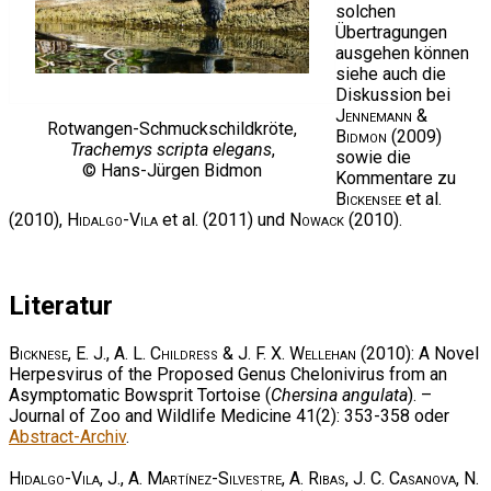
solchen
Übertragungen
ausgehen können
siehe auch die
Diskussion bei
Jennemann &
Rotwangen-Schmuckschildkröte,
Bidmon
(2009)
Trachemys scripta elegans
,
sowie die
© Hans-Jürgen Bidmon
Kommentare zu
Bickensee
et al.
(2010),
Hidalgo-Vila
et al. (2011) und
Nowack
(2010).
Literatur
Bicknese, E. J., A. L. Childress & J. F. X. Wellehan
(2010): A Novel
Herpesvirus of the Proposed Genus Chelonivirus from an
Asymptomatic Bowsprit Tortoise (
Chersina angulata
). –
Journal of Zoo and Wildlife Medicine 41(2): 353-358 oder
Abstract-Archiv
.
Hidalgo-Vila, J., A. Martínez-Silvestre, A. Ribas, J. C. Casanova, N.