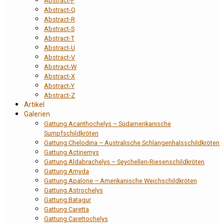
Abstract-P
Abstract-Q
Abstract-R
Abstract-S
Abstract-T
Abstract-U
Abstract-V
Abstract-W
Abstract-X
Abstract-Y
Abstract-Z
Artikel
Galerien
Gattung Acanthochelys – Südamerikanische
Sumpfschildkröten
Gattung Chelodina – Australische Schlangenhalsschildkröten
Gattung Actinemys
Gattung Aldabrachelys – Seychellen-Riesenschildkröten
Gattung Amyda
Gattung Apalone – Amerikanische Weichschildkröten
Gattung Astrochelys
Gattung Batagur
Gattung Caretta
Gattung Carettochelys