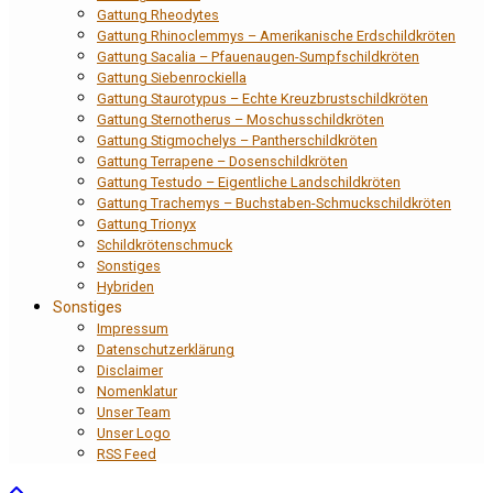
Gattung Rheodytes
Gattung Rhinoclemmys – Amerikanische Erdschildkröten
Gattung Sacalia – Pfauenaugen-Sumpfschildkröten
Gattung Siebenrockiella
Gattung Staurotypus – Echte Kreuzbrustschildkröten
Gattung Sternotherus – Moschusschildkröten
Gattung Stigmochelys – Pantherschildkröten
Gattung Terrapene – Dosenschildkröten
Gattung Testudo – Eigentliche Landschildkröten
Gattung Trachemys – Buchstaben-Schmuckschildkröten
Gattung Trionyx
Schildkrötenschmuck
Sonstiges
Hybriden
Sonstiges
Impressum
Datenschutzerklärung
Disclaimer
Nomenklatur
Unser Team
Unser Logo
RSS Feed