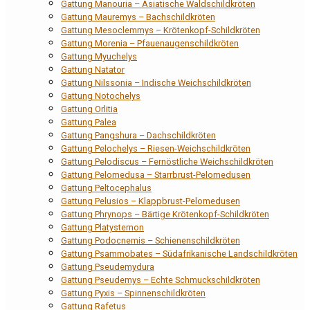
Gattung Manouria – Asiatische Waldschildkröten
Gattung Mauremys – Bachschildkröten
Gattung Mesoclemmys – Krötenkopf-Schildkröten
Gattung Morenia – Pfauenaugenschildkröten
Gattung Myuchelys
Gattung Natator
Gattung Nilssonia – Indische Weichschildkröten
Gattung Notochelys
Gattung Orlitia
Gattung Palea
Gattung Pangshura – Dachschildkröten
Gattung Pelochelys – Riesen-Weichschildkröten
Gattung Pelodiscus – Fernöstliche Weichschildkröten
Gattung Pelomedusa – Starrbrust-Pelomedusen
Gattung Peltocephalus
Gattung Pelusios – Klappbrust-Pelomedusen
Gattung Phrynops – Bärtige Krötenkopf-Schildkröten
Gattung Platysternon
Gattung Podocnemis – Schienenschildkröten
Gattung Psammobates – Südafrikanische Landschildkröten
Gattung Pseudemydura
Gattung Pseudemys – Echte Schmuckschildkröten
Gattung Pyxis – Spinnenschildkröten
Gattung Rafetus