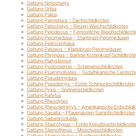
Gattung Notochelys
Gattung Orlitia
Gattung Palea
Gattung Pangshura – Dachschildkröten
Gattung Pelochelys – Riesen-Weichschildkröten
Gattung Pelodiscus – Fernöstliche Weichschildkröt
Gattung Pelomedusa – Starrbrust-Pelomedusen
Gattung Peltocephalus
Gattung Pelusios – Klappbrust-Pelomedusen
Gattung Phrynops – Bärtige Krötenkopf-Schildkröt
Gattung Platysternon
Gattung Podocnemis – Schienenschildkröten
Gattung Psammobates – Südafrikanische Landschi
Gattung Pseudemydura
Gattung Pseudemys – Echte Schmuckschildkröten
Gattung Pyxis – Spinnenschildkröten
Gattung Rafetus
Gattung Rheodytes
Gattung Rhinoclemmys – Amerikanische Erdschildk
Gattung Sacalia – Pfauenaugen-Sumpfschildkröten
Gattung Siebenrockiella
Gattung Staurotypus – Echte Kreuzbrustschildkröte
Gattung Sternotherus – Moschusschildkröten
Gattung Stigmochelys – Pantherschildkröten