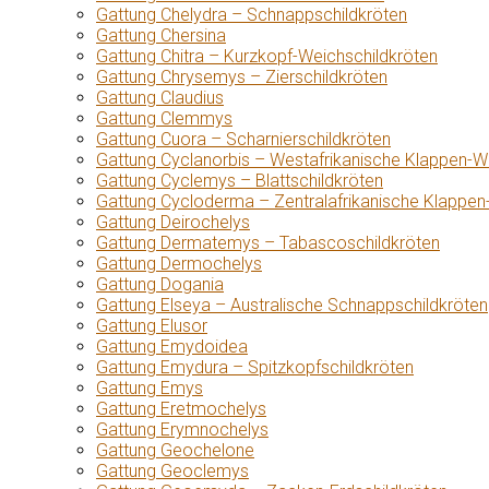
Gattung Chelydra – Schnappschildkröten
Gattung Chersina
Gattung Chitra – Kurzkopf-Weichschildkröten
Gattung Chrysemys – Zierschildkröten
Gattung Claudius
Gattung Clemmys
Gattung Cuora – Scharnierschildkröten
Gattung Cyclanorbis – Westafrikanische Klappen-W
Gattung Cyclemys – Blattschildkröten
Gattung Cycloderma – Zentralafrikanische Klappen
Gattung Deirochelys
Gattung Dermatemys – Tabascoschildkröten
Gattung Dermochelys
Gattung Dogania
Gattung Elseya – Australische Schnappschildkröten
Gattung Elusor
Gattung Emydoidea
Gattung Emydura – Spitzkopfschildkröten
Gattung Emys
Gattung Eretmochelys
Gattung Erymnochelys
Gattung Geochelone
Gattung Geoclemys