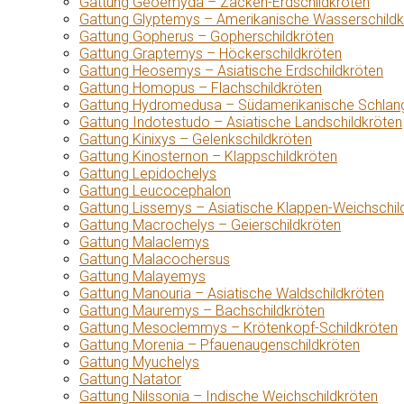
Gattung Geoemyda – Zacken-Erdschildkröten
Gattung Glyptemys – Amerikanische Wasserschildk
Gattung Gopherus – Gopherschildkröten
Gattung Graptemys – Höckerschildkröten
Gattung Heosemys – Asiatische Erdschildkröten
Gattung Homopus – Flachschildkröten
Gattung Hydromedusa – Südamerikanische Schlang
Gattung Indotestudo – Asiatische Landschildkröten
Gattung Kinixys – Gelenkschildkröten
Gattung Kinosternon – Klappschildkröten
Gattung Lepidochelys
Gattung Leucocephalon
Gattung Lissemys – Asiatische Klappen-Weichschil
Gattung Macrochelys – Geierschildkröten
Gattung Malaclemys
Gattung Malacochersus
Gattung Malayemys
Gattung Manouria – Asiatische Waldschildkröten
Gattung Mauremys – Bachschildkröten
Gattung Mesoclemmys – Krötenkopf-Schildkröten
Gattung Morenia – Pfauenaugenschildkröten
Gattung Myuchelys
Gattung Natator
Gattung Nilssonia – Indische Weichschildkröten