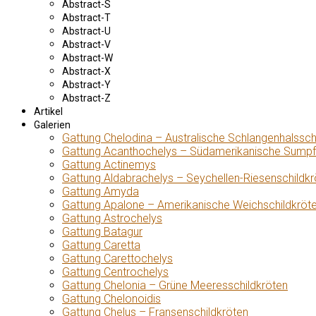
Abstract-S
Abstract-T
Abstract-U
Abstract-V
Abstract-W
Abstract-X
Abstract-Y
Abstract-Z
Artikel
Galerien
Gattung Chelodina – Australische Schlangenhalssch
Gattung Acanthochelys – Südamerikanische Sumpf
Gattung Actinemys
Gattung Aldabrachelys – Seychellen-Riesenschildkr
Gattung Amyda
Gattung Apalone – Amerikanische Weichschildkröt
Gattung Astrochelys
Gattung Batagur
Gattung Caretta
Gattung Carettochelys
Gattung Centrochelys
Gattung Chelonia – Grüne Meeresschildkröten
Gattung Chelonoidis
Gattung Chelus – Fransenschildkröten