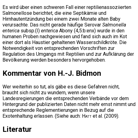
Es wird über einen schweren Fall einer reptilienassoziierten
Salmonellose berichtet, die eine Septikämie und
Hirnhautentzündung bei einem zwei Monate alten Baby
verursachte. Das nicht gerade häufige Serovar
Salmonella
enterica
subsp.(I)
enterica
Abony (4,5:b:enx) wurde in den
humanen Proben nachgewiesen und fand sich auch im Kot
einer dort als Haustier gehaltenen Wasserschildkröte. Die
Notwendigkeit von entsprechenden Vorschriften zur
Regulation des Umgangs mit Reptilien und zur Aufklärung der
Bevölkerung werden besonders hervorgehoben.
Kommentar von H.-J. Bidmon
Wer weiterhin so tut, als gäbe es diese Gefahren nicht,
braucht sich nicht zu wundern, wenn unsere
Landesregierungen die entsprechenden Verbände vor dem
Hintergrund der publizierten Daten nicht mehr ernst nimmt und
entsprechende Reglementierungen in Bezug auf die
Exotenhaltung erlassen. (Siehe auch:
Hatt
et al. (2009).
Literatur