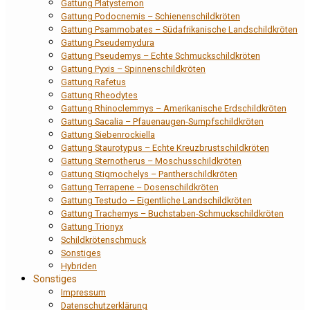
Gattung Platysternon
Gattung Podocnemis – Schienenschildkröten
Gattung Psammobates – Südafrikanische Landschildkröten
Gattung Pseudemydura
Gattung Pseudemys – Echte Schmuckschildkröten
Gattung Pyxis – Spinnenschildkröten
Gattung Rafetus
Gattung Rheodytes
Gattung Rhinoclemmys – Amerikanische Erdschildkröten
Gattung Sacalia – Pfauenaugen-Sumpfschildkröten
Gattung Siebenrockiella
Gattung Staurotypus – Echte Kreuzbrustschildkröten
Gattung Sternotherus – Moschusschildkröten
Gattung Stigmochelys – Pantherschildkröten
Gattung Terrapene – Dosenschildkröten
Gattung Testudo – Eigentliche Landschildkröten
Gattung Trachemys – Buchstaben-Schmuckschildkröten
Gattung Trionyx
Schildkrötenschmuck
Sonstiges
Hybriden
Sonstiges
Impressum
Datenschutzerklärung