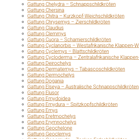
Gattung Chelydra – Schnappschildkröten
Gattung Chersina
Gattung Chitra – Kurzkopf-Weichschildkröten
Gattung Chrysemys – Zierschildkröten
Gattung Claudius
Gattung Clemmys
Gattung Cuora – Scharnierschildkröten
Gattung Cyclanorbis – Westafrikanische Klappen-W
Gattung Cyclemys – Blattschildkröten
Gattung Cycloderma – Zentralafrikanische Klappen
Gattung Deirochelys
Gattung Dermatemys – Tabascoschildkröten
Gattung Dermochelys
Gattung Dogania
Gattung Elseya – Australische Schnappschildkröten
Gattung Elusor
Gattung Emydoidea
Gattung Emydura – Spitzkopfschildkröten
Gattung Emys
Gattung Eretmochelys
Gattung Erymnochelys
Gattung Geochelone
Gattung Geoclemys