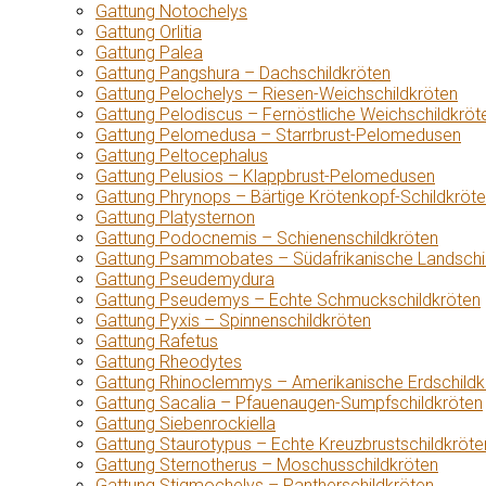
Gattung Notochelys
Gattung Orlitia
Gattung Palea
Gattung Pangshura – Dachschildkröten
Gattung Pelochelys – Riesen-Weichschildkröten
Gattung Pelodiscus – Fernöstliche Weichschildkröt
Gattung Pelomedusa – Starrbrust-Pelomedusen
Gattung Peltocephalus
Gattung Pelusios – Klappbrust-Pelomedusen
Gattung Phrynops – Bärtige Krötenkopf-Schildkröt
Gattung Platysternon
Gattung Podocnemis – Schienenschildkröten
Gattung Psammobates – Südafrikanische Landschi
Gattung Pseudemydura
Gattung Pseudemys – Echte Schmuckschildkröten
Gattung Pyxis – Spinnenschildkröten
Gattung Rafetus
Gattung Rheodytes
Gattung Rhinoclemmys – Amerikanische Erdschildk
Gattung Sacalia – Pfauenaugen-Sumpfschildkröten
Gattung Siebenrockiella
Gattung Staurotypus – Echte Kreuzbrustschildkröte
Gattung Sternotherus – Moschusschildkröten
Gattung Stigmochelys – Pantherschildkröten