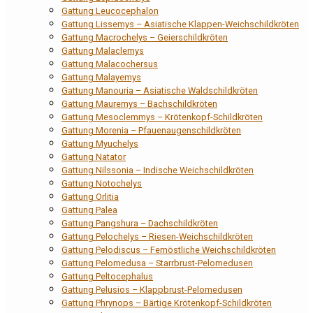
Gattung Leucocephalon
Gattung Lissemys – Asiatische Klappen-Weichschildkröten
Gattung Macrochelys – Geierschildkröten
Gattung Malaclemys
Gattung Malacochersus
Gattung Malayemys
Gattung Manouria – Asiatische Waldschildkröten
Gattung Mauremys – Bachschildkröten
Gattung Mesoclemmys – Krötenkopf-Schildkröten
Gattung Morenia – Pfauenaugenschildkröten
Gattung Myuchelys
Gattung Natator
Gattung Nilssonia – Indische Weichschildkröten
Gattung Notochelys
Gattung Orlitia
Gattung Palea
Gattung Pangshura – Dachschildkröten
Gattung Pelochelys – Riesen-Weichschildkröten
Gattung Pelodiscus – Fernöstliche Weichschildkröten
Gattung Pelomedusa – Starrbrust-Pelomedusen
Gattung Peltocephalus
Gattung Pelusios – Klappbrust-Pelomedusen
Gattung Phrynops – Bärtige Krötenkopf-Schildkröten