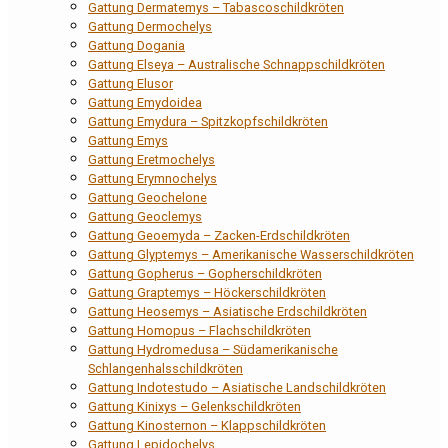
Gattung Dermatemys – Tabascoschildkröten
Gattung Dermochelys
Gattung Dogania
Gattung Elseya – Australische Schnappschildkröten
Gattung Elusor
Gattung Emydoidea
Gattung Emydura – Spitzkopfschildkröten
Gattung Emys
Gattung Eretmochelys
Gattung Erymnochelys
Gattung Geochelone
Gattung Geoclemys
Gattung Geoemyda – Zacken-Erdschildkröten
Gattung Glyptemys – Amerikanische Wasserschildkröten
Gattung Gopherus – Gopherschildkröten
Gattung Graptemys – Höckerschildkröten
Gattung Heosemys – Asiatische Erdschildkröten
Gattung Homopus – Flachschildkröten
Gattung Hydromedusa – Südamerikanische
Schlangenhalsschildkröten
Gattung Indotestudo – Asiatische Landschildkröten
Gattung Kinixys – Gelenkschildkröten
Gattung Kinosternon – Klappschildkröten
Gattung Lepidochelys