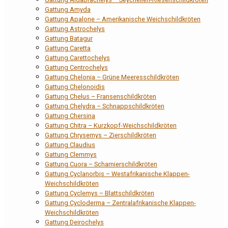
Gattung Amyda
Gattung Apalone – Amerikanische Weichschildkröten
Gattung Astrochelys
Gattung Batagur
Gattung Caretta
Gattung Carettochelys
Gattung Centrochelys
Gattung Chelonia – Grüne Meeresschildkröten
Gattung Chelonoidis
Gattung Chelus – Fransenschildkröten
Gattung Chelydra – Schnappschildkröten
Gattung Chersina
Gattung Chitra – Kurzkopf-Weichschildkröten
Gattung Chrysemys – Zierschildkröten
Gattung Claudius
Gattung Clemmys
Gattung Cuora – Scharnierschildkröten
Gattung Cyclanorbis – Westafrikanische Klappen-
Weichschildkröten
Gattung Cyclemys – Blattschildkröten
Gattung Cycloderma – Zentralafrikanische Klappen-
Weichschildkröten
Gattung Deirochelys