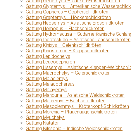
Gattung Geoemyda – Zacken-Erdschildkröten
Gattung Glyptemys – Amerikanische Wasserschildk
Gattung Gopherus – Gopherschildkröten
Gattung Graptemys – Höckerschildkröten
Gattung Heosemys – Asiatische Erdschildkröten
Gattung Homopus – Flachschildkröten
Gattung Hydromedusa – Südamerikanische Schlang
Gattung Indotestudo – Asiatische Landschildkröten
Gattung Kinixys – Gelenkschildkröten
Gattung Kinosternon – Klappschildkröten
Gattung Lepidochelys
Gattung Leucocephalon
Gattung Lissemys – Asiatische Klappen-Weichschil
Gattung Macrochelys – Geierschildkröten
Gattung Malaclemys
Gattung Malacochersus
Gattung Malayemys
Gattung Manouria – Asiatische Waldschildkröten
Gattung Mauremys – Bachschildkröten
Gattung Mesoclemmys – Krötenkopf-Schildkröten
Gattung Morenia – Pfauenaugenschildkröten
Gattung Myuchelys
Gattung Natator
Gattung Nilssonia – Indische Weichschildkröten