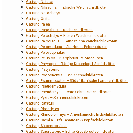
Gattung Natator
Gattung Nilssonia – Indische Weichschildkröten
Gattung Notochelys
Gattung Orlitia
Gattung Palea
Gattung Pangshura – Dachschildkröten
Gattung Pelochelys – Riesen-Weichschildkröten
Gattung Pelodiscus – Fernöstliche Weichschildkröten
Gattung Pelomedusa – Starrbrust-Pelomedusen
Gattung Peltocephalus
Gattung Pelusios – Klappbrust-Pelomedusen
Gattung Phrynops – Bärtige Krötenkopf-Schildkröten
Gattung Platysternon
Gattung Podocnemis – Schienenschildkröten
Gattung Psammobates – Südafrikanische Landschildkröten
Gattung Pseudemydura
Gattung Pseudemys – Echte Schmuckschildkröten
Gattung Pyxis – Spinnenschildkröten
Gattung Rafetus
Gattung Rheodytes
Gattung Rhinoclemmys – Amerikanische Erdschildkröten
Gattung Sacalia – Pfauenaugen-Sumpfschildkröten
Gattung Siebenrockiella
Gattung Staurotypus – Echte Kreuzbrustschildkröten