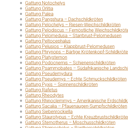
Gattung Notochelys
Gattung Orlitia
Gattung Palea
Gattung Pangshura – Dachschildkröten
Gattung Pelochelys – Riesen-Weichschildkröten
Gattung Pelodiscus – Fernöstliche Weichschildkröt
Gattung Pelomedusa – Starrbrust-Pelomedusen
Gattung Peltocephalus
Gattung Pelusios – Klappbrust-Pelomedusen
Gattung Phrynops – Bärtige Krötenkopf-Schildkröt
Gattung Platysternon
Gattung Podocnemis – Schienenschildkröten
Gattung Psammobates – Südafrikanische Landschi
Gattung Pseudemydura
Gattung Pseudemys – Echte Schmuckschildkröten
Gattung Pyxis – Spinnenschildkröten
Gattung Rafetus
Gattung Rheodytes
Gattung Rhinoclemmys – Amerikanische Erdschildk
Gattung Sacalia – Pfauenaugen-Sumpfschildkröten
Gattung Siebenrockiella
Gattung Staurotypus – Echte Kreuzbrustschildkröte
Gattung Sternotherus – Moschusschildkröten
Gattung Stigmochelys – Pantherschildkröten