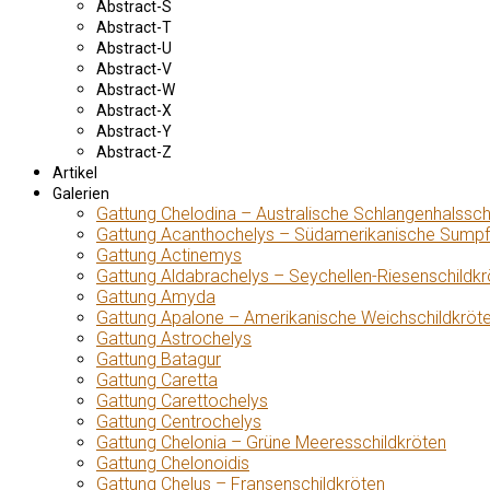
Abstract-S
Abstract-T
Abstract-U
Abstract-V
Abstract-W
Abstract-X
Abstract-Y
Abstract-Z
Artikel
Galerien
Gattung Chelodina – Australische Schlangenhalssch
Gattung Acanthochelys – Südamerikanische Sumpf
Gattung Actinemys
Gattung Aldabrachelys – Seychellen-Riesenschildkr
Gattung Amyda
Gattung Apalone – Amerikanische Weichschildkröt
Gattung Astrochelys
Gattung Batagur
Gattung Caretta
Gattung Carettochelys
Gattung Centrochelys
Gattung Chelonia – Grüne Meeresschildkröten
Gattung Chelonoidis
Gattung Chelus – Fransenschildkröten