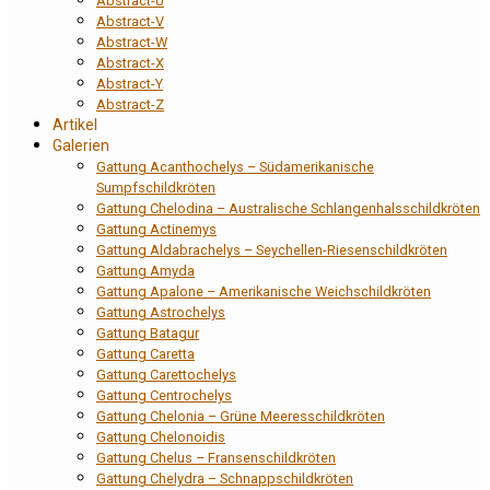
Abstract-U
Abstract-V
Abstract-W
Abstract-X
Abstract-Y
Abstract-Z
Artikel
Galerien
Gattung Acanthochelys – Südamerikanische
Sumpfschildkröten
Gattung Chelodina – Australische Schlangenhalsschildkröten
Gattung Actinemys
Gattung Aldabrachelys – Seychellen-Riesenschildkröten
Gattung Amyda
Gattung Apalone – Amerikanische Weichschildkröten
Gattung Astrochelys
Gattung Batagur
Gattung Caretta
Gattung Carettochelys
Gattung Centrochelys
Gattung Chelonia – Grüne Meeresschildkröten
Gattung Chelonoidis
Gattung Chelus – Fransenschildkröten
Gattung Chelydra – Schnappschildkröten