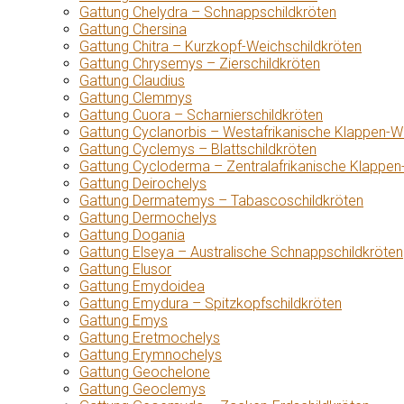
Gattung Chelydra – Schnappschildkröten
Gattung Chersina
Gattung Chitra – Kurzkopf-Weichschildkröten
Gattung Chrysemys – Zierschildkröten
Gattung Claudius
Gattung Clemmys
Gattung Cuora – Scharnierschildkröten
Gattung Cyclanorbis – Westafrikanische Klappen-W
Gattung Cyclemys – Blattschildkröten
Gattung Cycloderma – Zentralafrikanische Klappen
Gattung Deirochelys
Gattung Dermatemys – Tabascoschildkröten
Gattung Dermochelys
Gattung Dogania
Gattung Elseya – Australische Schnappschildkröten
Gattung Elusor
Gattung Emydoidea
Gattung Emydura – Spitzkopfschildkröten
Gattung Emys
Gattung Eretmochelys
Gattung Erymnochelys
Gattung Geochelone
Gattung Geoclemys