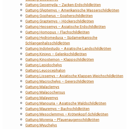
Gattung Geoemyda – Zacken-Erdschildkröten
Gattung Glyptemys – Amerikanische Wasserschildkröten
Gattung Gopherus – Gopherschildkröten
Gattung Graptemys – Höckerschildkröten
Gattung Heosemys – Asiatische Erdschildkröten
Gattung Homopus – Flachschildkröten
Gattung Hydromedusa – Südamerikanische
Schlangenhalsschildkröten
Gattung Indotestudo – Asiatische Landschildkröten
Gattung Kinixys – Gelenkschildkröten
Gattung Kinosternon – Klappschildkröten
Gattung Lepidochelys
Gattung Leucocephalon
Gattung Lissemys – Asiatische Klappen-Weichschildkröten
Gattung Macrochelys – Geierschildkröten
Gattung Malaclemys
Gattung Malacochersus
Gattung Malayemys
Gattung Manouria – Asiatische Waldschildkröten
Gattung Mauremys – Bachschildkröten
Gattung Mesoclemmys – Krötenkopf-Schildkröten
Gattung Morenia – Pfauenaugenschildkröten
Gattung Myuchelys