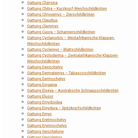
Gattung Chersina
Gattung Chitra – Kurzkopf-Weichschildkröten
Gattung Chrysemys – Zierschildkröten
Gattung Claudius
Gattung Clemmys
Gattung Cuora – Scharnierschildkröten
Gattung Cyclanorbis – Westafrikanische Klappen-
Weichschildkröten
Gattung Cyclemys – Blattschildkröten
Gattung Cycloderma – Zentralafrikanische Klappen-
Weichschildkröten
Gattung Deirochelys
Gattung Dermatemys – Tabascoschildkröten
Gattung Dermochelys
Gattung Dogania
Gattung Elseya – Australische Schnappschildkröten
Gattung Elusor
Gattung Emydoidea
Gattung Emydura – Spitzkopfschildkröten
Gattung Emys
Gattung Eretmochelys
Gattung Erymnochelys
Gattung Geochelone
Gattung Geoclemys