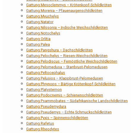
Gattung Mesoclemmys – Krötenkopf-Schildkröten
Gattung Morenia – Pfauenaugenschildkröten
Gattung Myuchelys
Gattung Natator
Gattung Nilssonia – Indische Weichschildkröten
Gattung Notochelys
Gattung Orlitia
Gattung Palea
Gattung Pangshura – Dachschildkröten
Gattung Pelochelys – Riesen-Weichschildkröten
Gattung Pelodiscus – Fernöstliche Weichschildkröten
Gattung Pelomedusa – Starrbrust-Pelomedusen
Gattung Peltocephalus
Gattung Pelusios – Klappbrust-Pelomedusen
Gattung Phrynops – Bärtige Krötenkopf-Schildkröten
Gattung Platysternon
Gattung Podocnemis – Schienenschildkröten
Gattung Psammobates – Südafrikanische Landschildkröten
Gattung Pseudemydura
Gattung Pseudemys – Echte Schmuckschildkröten
Gattung Pyxis – Spinnenschildkröten
Gattung Rafetus
Gattung Rheodytes