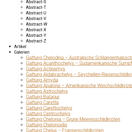
Abstract-S
Abstract-T
Abstract-U
Abstract-V
Abstract-W
Abstract-X
Abstract-Y
Abstract-Z
Artikel
Galerien
Gattung Chelodina – Australische Schlangenhalssch
Gattung Acanthochelys – Südamerikanische Sumpf
Gattung Actinemys
Gattung Aldabrachelys – Seychellen-Riesenschildkr
Gattung Amyda
Gattung Apalone – Amerikanische Weichschildkröt
Gattung Astrochelys
Gattung Batagur
Gattung Caretta
Gattung Carettochelys
Gattung Centrochelys
Gattung Chelonia – Grüne Meeresschildkröten
Gattung Chelonoidis
Gattung Chelus – Fransenschildkröten