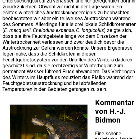
Untersuchungsareal zu verlassen und nur gelegentlich dorthin
zurückzukehren. Obwohl wir nicht in der Lage waren ein
echtes winterliches Austrocknungsereignis zu beobachten
beobachteten wir aber ein teilweises Austrocknen während
des Sommers. Allerdings für alle drei lokale Schildkrötenarten
(
E. macquarii
,
Chelodina expansa
,
C. longicollis
) zeigte sich,
dass sie ihre Feuchtgebiete lange vor dem Einsetzen der
Wintertrockenheit verlassen und zwar deutlich bevor die
Austrocknung zur Gefahr werden könnte. Unsere Ergebnisse
legen nahe, dass die Schildkröten in diesen
Feuchtgebietssystem vor den Unbillen des Winters dadurch
geschützt sind, da sie rechtzeitig vor Winterbeginn zum
permanent Wasser führend Fluss abwandern. Das Verbringen
des Winters im Hauptfluss reduziert das Risiko während der
Feuchtgebietsaustrocknung und bei abfallenden
Temperaturen in den Gebieten gefangen zu sein.
Kommentar
von H.-J.
Bidmon
Eine schöne