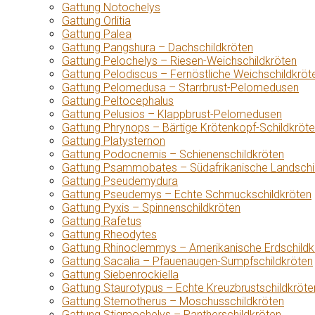
Gattung Notochelys
Gattung Orlitia
Gattung Palea
Gattung Pangshura – Dachschildkröten
Gattung Pelochelys – Riesen-Weichschildkröten
Gattung Pelodiscus – Fernöstliche Weichschildkröt
Gattung Pelomedusa – Starrbrust-Pelomedusen
Gattung Peltocephalus
Gattung Pelusios – Klappbrust-Pelomedusen
Gattung Phrynops – Bärtige Krötenkopf-Schildkröt
Gattung Platysternon
Gattung Podocnemis – Schienenschildkröten
Gattung Psammobates – Südafrikanische Landschi
Gattung Pseudemydura
Gattung Pseudemys – Echte Schmuckschildkröten
Gattung Pyxis – Spinnenschildkröten
Gattung Rafetus
Gattung Rheodytes
Gattung Rhinoclemmys – Amerikanische Erdschildk
Gattung Sacalia – Pfauenaugen-Sumpfschildkröten
Gattung Siebenrockiella
Gattung Staurotypus – Echte Kreuzbrustschildkröte
Gattung Sternotherus – Moschusschildkröten
Gattung Stigmochelys – Pantherschildkröten