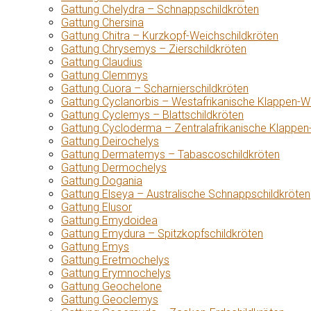
Gattung Chelydra – Schnappschildkröten
Gattung Chersina
Gattung Chitra – Kurzkopf-Weichschildkröten
Gattung Chrysemys – Zierschildkröten
Gattung Claudius
Gattung Clemmys
Gattung Cuora – Scharnierschildkröten
Gattung Cyclanorbis – Westafrikanische Klappen-W
Gattung Cyclemys – Blattschildkröten
Gattung Cycloderma – Zentralafrikanische Klappen
Gattung Deirochelys
Gattung Dermatemys – Tabascoschildkröten
Gattung Dermochelys
Gattung Dogania
Gattung Elseya – Australische Schnappschildkröten
Gattung Elusor
Gattung Emydoidea
Gattung Emydura – Spitzkopfschildkröten
Gattung Emys
Gattung Eretmochelys
Gattung Erymnochelys
Gattung Geochelone
Gattung Geoclemys