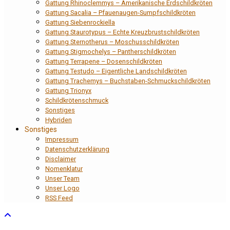
Gattung Rhinoclemmys – Amerikanische Erdschildkröten
Gattung Sacalia – Pfauenaugen-Sumpfschildkröten
Gattung Siebenrockiella
Gattung Staurotypus – Echte Kreuzbrustschildkröten
Gattung Sternotherus – Moschusschildkröten
Gattung Stigmochelys – Pantherschildkröten
Gattung Terrapene – Dosenschildkröten
Gattung Testudo – Eigentliche Landschildkröten
Gattung Trachemys – Buchstaben-Schmuckschildkröten
Gattung Trionyx
Schildkrötenschmuck
Sonstiges
Hybriden
Sonstiges
Impressum
Datenschutzerklärung
Disclaimer
Nomenklatur
Unser Team
Unser Logo
RSS Feed