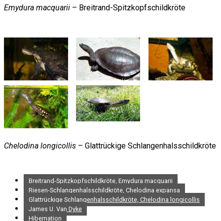
Emydura macquarii
– Breitrand-Spitzkopfschildkröte
Chelodina longicollis
– Glattrückige Schlangenhalsschildkröte
Breitrand-Spitzkopfschildkröte, Emydura macquarii
Riesen-Schlangenhalsschildkröte, Chelodina expansa
Glattrückige Schlangenhalsschildkröte, Chelodina longicollis
James U. Van Dyke
Hibernation