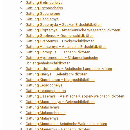
Gattung Eretmochelys
Gattung Erymnochelys
Gattung Geochelone
Gattung Geoclemys
Gattung Geoemyda – Zacken-Erdschildkröten
Gattung Glyptemys – Amerikanische Wasserschildkröten
Gattung Gopherus – Gopherschildkröten
Gattung Graptemys – Höckerschildkröten
Gattung Heosemys – Asiatische Erdschildkröten
Gattung Homopus – Flachschildkröten
Gattung Hydromedusa – Südamerikanische
Schlangenhalsschildkröten
Gattung Indotestudo – Asiatische Landschildkröten
Gattung Kinixys – Gelenkschildkröten
Gattung Kinosternon – Klappschildkröten
Gattung Lepidochelys
Gattung Leucocephalon
Gattung Lissemys – Asiatische Klappen-Weichschildkröten
Gattung Macrochelys – Geierschildkröten
Gattung Malaclemys
Gattung Malacochersus
Gattung Malayemys
Gattung Manouria – Asiatische Waldschildkröten
Gattung Mauremys – Bachschildkröten