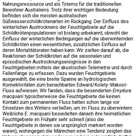
Nahrungsressource und als Totems für die traditionellen
Bewohner Australiens. Trotz ihrer wichtigen Bedeutung
befinden sich die meisten australischen
Süßwasserschildkrötenarten im Rückgang. Der Einfluss des
winterlichen Austrocknens der Feuchtgebiete auf die
Schildkrötenpopulationen ist bislang unbekannt, obwohl der
Einfluss der winterlichen Bedingungen auf die überwinternden
Schildkröten einen wesentlichen, zusätzlichen Einfluss auf
deren Mortalitätsraten haben kann. Wir zielten darauf ab, die
Reaktionen der Schildkröten auf die saisonalen und
episodischen Austrocknungsereignisse in den
Feuchtgebieten mittels der akustischen Telemetrie und durch
Fallenfänge zu erfassen. Dazu wurden Feuchtgebiete
ausgewählt, die eine breite Spanne an hydrologischen
Konnektivitäten zum benachbarten Edward/Kolety-Wakool-
Fluss aufwiesen. Wir fanden, dass die besenderten
Emydura
macquarii
typischerweise die Feuchtgebiete die keinen
Kontakt zum permanenten Fluss hatten schon lange vor
Einsetzen des Winters verließen, um im Fluss zu überwintern.
Weibliche
E. macquarii
besiedelten danach ihre heimatlichen
Feuchtgebiete im Frühjahr sehr schnell (also die
Feuchtgebiete in denen sie ursprünglich markiert worden
waren), wohingegen die Männchen eine Tendenz zeigten das