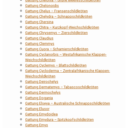
Gattung Chelonia – Grüne Meeresschildkröten
Gattung Chelonoidis
Gattung Chelus – Fransenschildkröten
Gattung Chelydra – Schnappschildkröten
Gattung Chersina
Gattung Chitra – Kurzkopf-Weichschildkröten
Gattung Chrysemys – Zierschildkröten
Gattung Claudius
Gattung Clemmys
Gattung Cuora – Scharnierschildkröten
Gattung Cyclanorbis – Westafrikanische Klappen-
Weichschildkröten
Gattung Cyclemys – Blattschildkröten
Gattung Cycloderma – Zentralafrikanische Klappen-
Weichschildkröten
Gattung Deirochelys
Gattung Dermatemys – Tabascoschildkröten
Gattung Dermochelys
Gattung Dogania
Gattung Elseya – Australische Schnappschildkröten
Gattung Elusor
Gattung Emydoidea
Gattung Emydura – Spitzkopfschildkröten
Gattung Emys