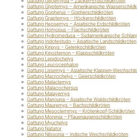
Gattung Geoemyda – Zacken-Erdschildkröten
Gattung Glyptemys – Amerikanische Wasserschildk
Gattung Gopherus – Gopherschildkröten
Gattung Graptemys – Höckerschildkröten
Gattung Heosemys – Asiatische Erdschildkröten
Gattung Homopus – Flachschildkröten
Gattung Hydromedusa – Südamerikanische Schlang
Gattung Indotestudo – Asiatische Landschildkröten
Gattung Kinixys – Gelenkschildkröten
Gattung Kinosternon – Klappschildkröten
Gattung Lepidochelys
Gattung Leucocephalon
Gattung Lissemys – Asiatische Klappen-Weichschil
Gattung Macrochelys – Geierschildkröten
Gattung Malaclemys
Gattung Malacochersus
Gattung Malayemys
Gattung Manouria – Asiatische Waldschildkröten
Gattung Mauremys – Bachschildkröten
Gattung Mesoclemmys – Krötenkopf-Schildkröten
Gattung Morenia – Pfauenaugenschildkröten
Gattung Myuchelys
Gattung Natator
Gattung Nilssonia – Indische Weichschildkröten