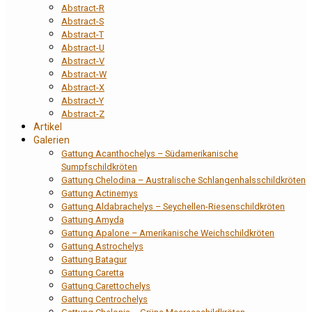
Abstract-R
Abstract-S
Abstract-T
Abstract-U
Abstract-V
Abstract-W
Abstract-X
Abstract-Y
Abstract-Z
Artikel
Galerien
Gattung Acanthochelys – Südamerikanische
Sumpfschildkröten
Gattung Chelodina – Australische Schlangenhalsschildkröten
Gattung Actinemys
Gattung Aldabrachelys – Seychellen-Riesenschildkröten
Gattung Amyda
Gattung Apalone – Amerikanische Weichschildkröten
Gattung Astrochelys
Gattung Batagur
Gattung Caretta
Gattung Carettochelys
Gattung Centrochelys