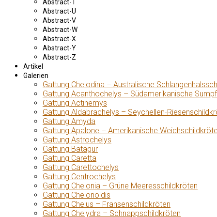
Abstract-T
Abstract-U
Abstract-V
Abstract-W
Abstract-X
Abstract-Y
Abstract-Z
Artikel
Galerien
Gattung Chelodina – Australische Schlangenhalssch
Gattung Acanthochelys – Südamerikanische Sumpf
Gattung Actinemys
Gattung Aldabrachelys – Seychellen-Riesenschildkr
Gattung Amyda
Gattung Apalone – Amerikanische Weichschildkröt
Gattung Astrochelys
Gattung Batagur
Gattung Caretta
Gattung Carettochelys
Gattung Centrochelys
Gattung Chelonia – Grüne Meeresschildkröten
Gattung Chelonoidis
Gattung Chelus – Fransenschildkröten
Gattung Chelydra – Schnappschildkröten