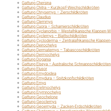
Gattung Chersina
Gattung Chitra – Kurzkopf-Weichschildkröten
Gattung Chrysemys – Zierschildkröten
Gattung Claudius
Gattung Clemmys
Gattung Cuora – Scharnierschildkröten
Gattung Cyclanorbis – Westafrikanische Klappen-W
Gattung Cyclemys – Blattschildkröten
Gattung Cycloderma – Zentralafrikanische Klappen
Gattung Deirochelys
Gattung Dermatemys – Tabascoschildkröten
Gattung Dermochelys
Gattung Dogania
Gattung Elseya – Australische Schnappschildkröten
Gattung Elusor
Gattung Emydoidea
Gattung Emydura – Spitzkopfschildkröten
Gattung Emys
Gattung Eretmochelys
Gattung Erymnochelys
Gattung Geochelone
Gattung Geoclemys
Gattung Geoemyda – Zacken-Erdschildkröten