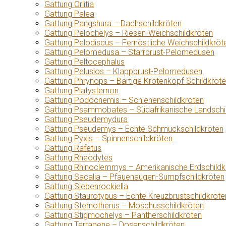
Gattung Orlitia
Gattung Palea
Gattung Pangshura – Dachschildkröten
Gattung Pelochelys – Riesen-Weichschildkröten
Gattung Pelodiscus – Fernöstliche Weichschildkröt
Gattung Pelomedusa – Starrbrust-Pelomedusen
Gattung Peltocephalus
Gattung Pelusios – Klappbrust-Pelomedusen
Gattung Phrynops – Bärtige Krötenkopf-Schildkröt
Gattung Platysternon
Gattung Podocnemis – Schienenschildkröten
Gattung Psammobates – Südafrikanische Landschi
Gattung Pseudemydura
Gattung Pseudemys – Echte Schmuckschildkröten
Gattung Pyxis – Spinnenschildkröten
Gattung Rafetus
Gattung Rheodytes
Gattung Rhinoclemmys – Amerikanische Erdschildk
Gattung Sacalia – Pfauenaugen-Sumpfschildkröten
Gattung Siebenrockiella
Gattung Staurotypus – Echte Kreuzbrustschildkröte
Gattung Sternotherus – Moschusschildkröten
Gattung Stigmochelys – Pantherschildkröten
Gattung Terrapene – Dosenschildkröten