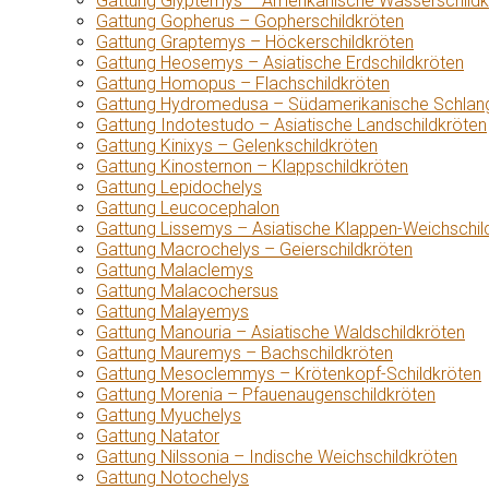
Gattung Glyptemys – Amerikanische Wasserschildk
Gattung Gopherus – Gopherschildkröten
Gattung Graptemys – Höckerschildkröten
Gattung Heosemys – Asiatische Erdschildkröten
Gattung Homopus – Flachschildkröten
Gattung Hydromedusa – Südamerikanische Schlang
Gattung Indotestudo – Asiatische Landschildkröten
Gattung Kinixys – Gelenkschildkröten
Gattung Kinosternon – Klappschildkröten
Gattung Lepidochelys
Gattung Leucocephalon
Gattung Lissemys – Asiatische Klappen-Weichschil
Gattung Macrochelys – Geierschildkröten
Gattung Malaclemys
Gattung Malacochersus
Gattung Malayemys
Gattung Manouria – Asiatische Waldschildkröten
Gattung Mauremys – Bachschildkröten
Gattung Mesoclemmys – Krötenkopf-Schildkröten
Gattung Morenia – Pfauenaugenschildkröten
Gattung Myuchelys
Gattung Natator
Gattung Nilssonia – Indische Weichschildkröten
Gattung Notochelys