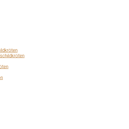
ildkröten
schildkröten
öten
en