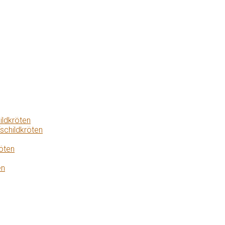
ildkröten
schildkröten
öten
en