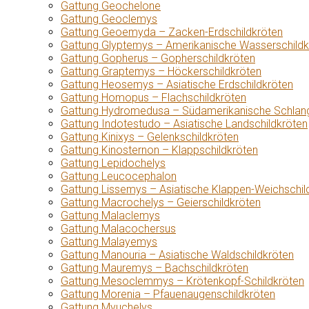
Gattung Geochelone
Gattung Geoclemys
Gattung Geoemyda – Zacken-Erdschildkröten
Gattung Glyptemys – Amerikanische Wasserschildk
Gattung Gopherus – Gopherschildkröten
Gattung Graptemys – Höckerschildkröten
Gattung Heosemys – Asiatische Erdschildkröten
Gattung Homopus – Flachschildkröten
Gattung Hydromedusa – Südamerikanische Schlang
Gattung Indotestudo – Asiatische Landschildkröten
Gattung Kinixys – Gelenkschildkröten
Gattung Kinosternon – Klappschildkröten
Gattung Lepidochelys
Gattung Leucocephalon
Gattung Lissemys – Asiatische Klappen-Weichschil
Gattung Macrochelys – Geierschildkröten
Gattung Malaclemys
Gattung Malacochersus
Gattung Malayemys
Gattung Manouria – Asiatische Waldschildkröten
Gattung Mauremys – Bachschildkröten
Gattung Mesoclemmys – Krötenkopf-Schildkröten
Gattung Morenia – Pfauenaugenschildkröten
Gattung Myuchelys