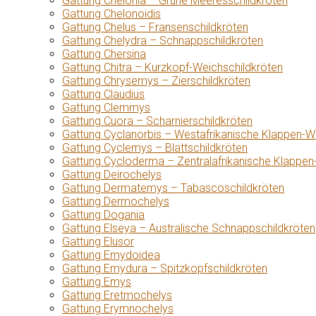
Gattung Chelonia – Grüne Meeresschildkröten
Gattung Chelonoidis
Gattung Chelus – Fransenschildkröten
Gattung Chelydra – Schnappschildkröten
Gattung Chersina
Gattung Chitra – Kurzkopf-Weichschildkröten
Gattung Chrysemys – Zierschildkröten
Gattung Claudius
Gattung Clemmys
Gattung Cuora – Scharnierschildkröten
Gattung Cyclanorbis – Westafrikanische Klappen-W
Gattung Cyclemys – Blattschildkröten
Gattung Cycloderma – Zentralafrikanische Klappen
Gattung Deirochelys
Gattung Dermatemys – Tabascoschildkröten
Gattung Dermochelys
Gattung Dogania
Gattung Elseya – Australische Schnappschildkröten
Gattung Elusor
Gattung Emydoidea
Gattung Emydura – Spitzkopfschildkröten
Gattung Emys
Gattung Eretmochelys
Gattung Erymnochelys