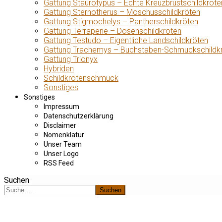
Gattung Staurotypus – Echte Kreuzbrustschildkröte
Gattung Sternotherus – Moschusschildkröten
Gattung Stigmochelys – Pantherschildkröten
Gattung Terrapene – Dosenschildkröten
Gattung Testudo – Eigentliche Landschildkröten
Gattung Trachemys – Buchstaben-Schmuckschildk
Gattung Trionyx
Hybriden
Schildkrötenschmuck
Sonstiges
Sonstiges
Impressum
Datenschutzerklärung
Disclaimer
Nomenklatur
Unser Team
Unser Logo
RSS Feed
Suchen
Suchen