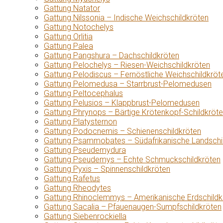
Gattung Natator
Gattung Nilssonia – Indische Weichschildkröten
Gattung Notochelys
Gattung Orlitia
Gattung Palea
Gattung Pangshura – Dachschildkröten
Gattung Pelochelys – Riesen-Weichschildkröten
Gattung Pelodiscus – Fernöstliche Weichschildkröt
Gattung Pelomedusa – Starrbrust-Pelomedusen
Gattung Peltocephalus
Gattung Pelusios – Klappbrust-Pelomedusen
Gattung Phrynops – Bärtige Krötenkopf-Schildkröt
Gattung Platysternon
Gattung Podocnemis – Schienenschildkröten
Gattung Psammobates – Südafrikanische Landschi
Gattung Pseudemydura
Gattung Pseudemys – Echte Schmuckschildkröten
Gattung Pyxis – Spinnenschildkröten
Gattung Rafetus
Gattung Rheodytes
Gattung Rhinoclemmys – Amerikanische Erdschildk
Gattung Sacalia – Pfauenaugen-Sumpfschildkröten
Gattung Siebenrockiella