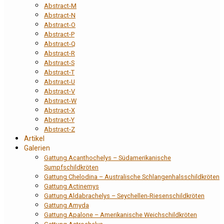
Abstract-M
Abstract-N
Abstract-O
Abstract-P
Abstract-Q
Abstract-R
Abstract-S
Abstract-T
Abstract-U
Abstract-V
Abstract-W
Abstract-X
Abstract-Y
Abstract-Z
Artikel
Galerien
Gattung Acanthochelys – Südamerikanische
Sumpfschildkröten
Gattung Chelodina – Australische Schlangenhalsschildkröten
Gattung Actinemys
Gattung Aldabrachelys – Seychellen-Riesenschildkröten
Gattung Amyda
Gattung Apalone – Amerikanische Weichschildkröten