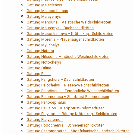
Gattung Malaclemys
Gattung Malacochersus
Gattung Malayemys
Gattung Manouria – Asiatische Waldschildkröten
Gattung Mauremys – Bachschildkröten
Gattung Mesoclemmys – Krötenkopf-Schildkröten
Gattung Morenia – Pfauenaugenschildkröten
Gattung Myuchelys
Gattung Natator
Gattung Nilssonia – Indische Weichschildkröten
Gattung Notochelys
Gattung Orlitia
Gattung Palea
Gattung Pangshura – Dachschildkröten
Gattung Pelochelys – Riesen-Weichschildkröten
Gattung Pelodiscus – Fernöstliche Weichschildkröten
Gattung Pelomedusa – Starrbrust-Pelomedusen
Gattung Peltocephalus
Gattung Pelusios – Klappbrust-Pelomedusen
Gattung Phrynops – Bärtige Krötenkopf-Schildkröten
Gattung Platysternon
Gattung Podocnemis – Schienenschildkröten
Gattung Psammobates – Südafrikanische Landschildkröten