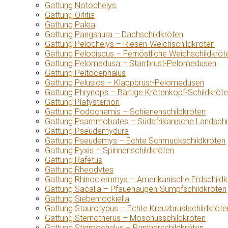
Gattung Notochelys
Gattung Orlitia
Gattung Palea
Gattung Pangshura – Dachschildkröten
Gattung Pelochelys – Riesen-Weichschildkröten
Gattung Pelodiscus – Fernöstliche Weichschildkröt
Gattung Pelomedusa – Starrbrust-Pelomedusen
Gattung Peltocephalus
Gattung Pelusios – Klappbrust-Pelomedusen
Gattung Phrynops – Bärtige Krötenkopf-Schildkröt
Gattung Platysternon
Gattung Podocnemis – Schienenschildkröten
Gattung Psammobates – Südafrikanische Landschi
Gattung Pseudemydura
Gattung Pseudemys – Echte Schmuckschildkröten
Gattung Pyxis – Spinnenschildkröten
Gattung Rafetus
Gattung Rheodytes
Gattung Rhinoclemmys – Amerikanische Erdschildk
Gattung Sacalia – Pfauenaugen-Sumpfschildkröten
Gattung Siebenrockiella
Gattung Staurotypus – Echte Kreuzbrustschildkröte
Gattung Sternotherus – Moschusschildkröten
Gattung Stigmochelys – Pantherschildkröten