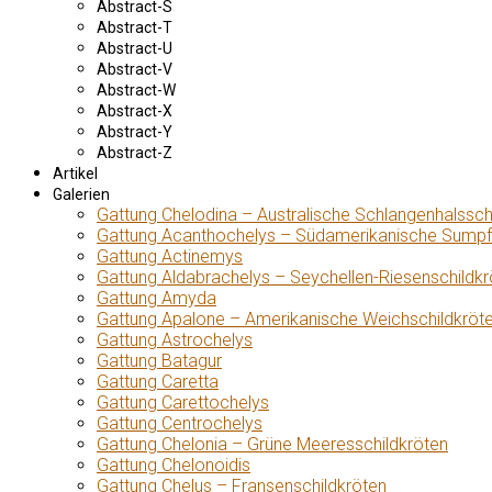
Abstract-S
Abstract-T
Abstract-U
Abstract-V
Abstract-W
Abstract-X
Abstract-Y
Abstract-Z
Artikel
Galerien
Gattung Chelodina – Australische Schlangenhalssch
Gattung Acanthochelys – Südamerikanische Sumpf
Gattung Actinemys
Gattung Aldabrachelys – Seychellen-Riesenschildkr
Gattung Amyda
Gattung Apalone – Amerikanische Weichschildkröt
Gattung Astrochelys
Gattung Batagur
Gattung Caretta
Gattung Carettochelys
Gattung Centrochelys
Gattung Chelonia – Grüne Meeresschildkröten
Gattung Chelonoidis
Gattung Chelus – Fransenschildkröten