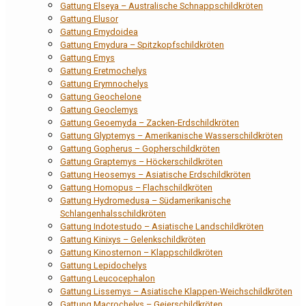
Gattung Elseya – Australische Schnappschildkröten
Gattung Elusor
Gattung Emydoidea
Gattung Emydura – Spitzkopfschildkröten
Gattung Emys
Gattung Eretmochelys
Gattung Erymnochelys
Gattung Geochelone
Gattung Geoclemys
Gattung Geoemyda – Zacken-Erdschildkröten
Gattung Glyptemys – Amerikanische Wasserschildkröten
Gattung Gopherus – Gopherschildkröten
Gattung Graptemys – Höckerschildkröten
Gattung Heosemys – Asiatische Erdschildkröten
Gattung Homopus – Flachschildkröten
Gattung Hydromedusa – Südamerikanische
Schlangenhalsschildkröten
Gattung Indotestudo – Asiatische Landschildkröten
Gattung Kinixys – Gelenkschildkröten
Gattung Kinosternon – Klappschildkröten
Gattung Lepidochelys
Gattung Leucocephalon
Gattung Lissemys – Asiatische Klappen-Weichschildkröten
Gattung Macrochelys – Geierschildkröten