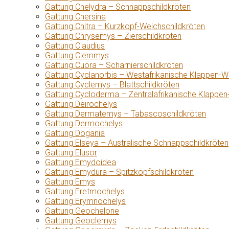
Gattung Chelydra – Schnappschildkröten
Gattung Chersina
Gattung Chitra – Kurzkopf-Weichschildkröten
Gattung Chrysemys – Zierschildkröten
Gattung Claudius
Gattung Clemmys
Gattung Cuora – Scharnierschildkröten
Gattung Cyclanorbis – Westafrikanische Klappen-W
Gattung Cyclemys – Blattschildkröten
Gattung Cycloderma – Zentralafrikanische Klappen
Gattung Deirochelys
Gattung Dermatemys – Tabascoschildkröten
Gattung Dermochelys
Gattung Dogania
Gattung Elseya – Australische Schnappschildkröten
Gattung Elusor
Gattung Emydoidea
Gattung Emydura – Spitzkopfschildkröten
Gattung Emys
Gattung Eretmochelys
Gattung Erymnochelys
Gattung Geochelone
Gattung Geoclemys