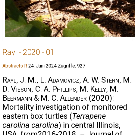
Rayl - 2020 - 01
Abstracts R
24. Juni 2024
Zugriffe: 927
Rayl, J. M., L. Adamovicz, A. W. Stern, M.
D. Vieson, C. A. Phillips, M. Kelly, M.
Beermann & M. C. Allender
(2020):
Mortality investigation of monitored
eastern box turtles (
Terrapene
carolina carolina
) in central Illinois,
USA, from2016-2018. – Journal of