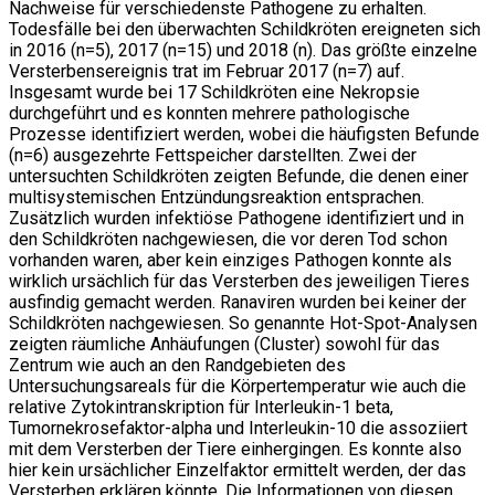
Nachweise für verschiedenste Pathogene zu erhalten.
Todesfälle bei den überwachten Schildkröten ereigneten sich
in 2016 (n=5), 2017 (n=15) und 2018 (n). Das größte einzelne
Versterbensereignis trat im Februar 2017 (n=7) auf.
Insgesamt wurde bei 17 Schildkröten eine Nekropsie
durchgeführt und es konnten mehrere pathologische
Prozesse identifiziert werden, wobei die häufigsten Befunde
(n=6) ausgezehrte Fettspeicher darstellten. Zwei der
untersuchten Schildkröten zeigten Befunde, die denen einer
multisystemischen Entzündungsreaktion entsprachen.
Zusätzlich wurden infektiöse Pathogene identifiziert und in
den Schildkröten nachgewiesen, die vor deren Tod schon
vorhanden waren, aber kein einziges Pathogen konnte als
wirklich ursächlich für das Versterben des jeweiligen Tieres
ausfindig gemacht werden. Ranaviren wurden bei keiner der
Schildkröten nachgewiesen. So genannte Hot-Spot-Analysen
zeigten räumliche Anhäufungen (Cluster) sowohl für das
Zentrum wie auch an den Randgebieten des
Untersuchungsareals für die Körpertemperatur wie auch die
relative Zytokintranskription für Interleukin-1 beta,
Tumornekrosefaktor-alpha und Interleukin-10 die assoziiert
mit dem Versterben der Tiere einhergingen. Es konnte also
hier kein ursächlicher Einzelfaktor ermittelt werden, der das
Versterben erklären könnte. Die Informationen von diesen