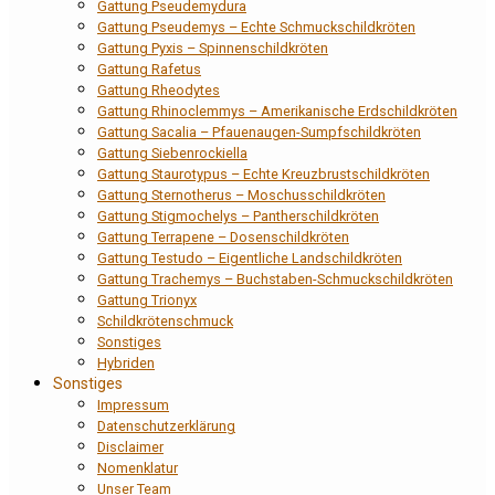
Gattung Pseudemydura
Gattung Pseudemys – Echte Schmuckschildkröten
Gattung Pyxis – Spinnenschildkröten
Gattung Rafetus
Gattung Rheodytes
Gattung Rhinoclemmys – Amerikanische Erdschildkröten
Gattung Sacalia – Pfauenaugen-Sumpfschildkröten
Gattung Siebenrockiella
Gattung Staurotypus – Echte Kreuzbrustschildkröten
Gattung Sternotherus – Moschusschildkröten
Gattung Stigmochelys – Pantherschildkröten
Gattung Terrapene – Dosenschildkröten
Gattung Testudo – Eigentliche Landschildkröten
Gattung Trachemys – Buchstaben-Schmuckschildkröten
Gattung Trionyx
Schildkrötenschmuck
Sonstiges
Hybriden
Sonstiges
Impressum
Datenschutzerklärung
Disclaimer
Nomenklatur
Unser Team