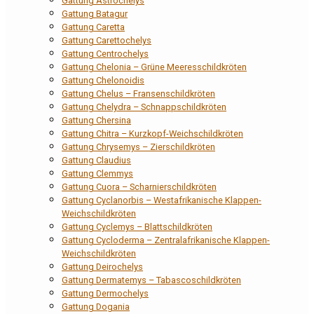
Gattung Astrochelys
Gattung Batagur
Gattung Caretta
Gattung Carettochelys
Gattung Centrochelys
Gattung Chelonia – Grüne Meeresschildkröten
Gattung Chelonoidis
Gattung Chelus – Fransenschildkröten
Gattung Chelydra – Schnappschildkröten
Gattung Chersina
Gattung Chitra – Kurzkopf-Weichschildkröten
Gattung Chrysemys – Zierschildkröten
Gattung Claudius
Gattung Clemmys
Gattung Cuora – Scharnierschildkröten
Gattung Cyclanorbis – Westafrikanische Klappen-
Weichschildkröten
Gattung Cyclemys – Blattschildkröten
Gattung Cycloderma – Zentralafrikanische Klappen-
Weichschildkröten
Gattung Deirochelys
Gattung Dermatemys – Tabascoschildkröten
Gattung Dermochelys
Gattung Dogania