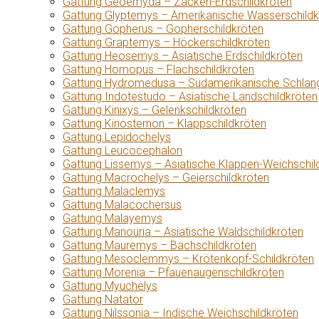
Gattung Geoemyda – Zacken-Erdschildkröten
Gattung Glyptemys – Amerikanische Wasserschildk
Gattung Gopherus – Gopherschildkröten
Gattung Graptemys – Höckerschildkröten
Gattung Heosemys – Asiatische Erdschildkröten
Gattung Homopus – Flachschildkröten
Gattung Hydromedusa – Südamerikanische Schlang
Gattung Indotestudo – Asiatische Landschildkröten
Gattung Kinixys – Gelenkschildkröten
Gattung Kinosternon – Klappschildkröten
Gattung Lepidochelys
Gattung Leucocephalon
Gattung Lissemys – Asiatische Klappen-Weichschil
Gattung Macrochelys – Geierschildkröten
Gattung Malaclemys
Gattung Malacochersus
Gattung Malayemys
Gattung Manouria – Asiatische Waldschildkröten
Gattung Mauremys – Bachschildkröten
Gattung Mesoclemmys – Krötenkopf-Schildkröten
Gattung Morenia – Pfauenaugenschildkröten
Gattung Myuchelys
Gattung Natator
Gattung Nilssonia – Indische Weichschildkröten