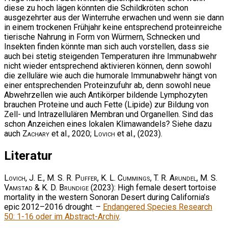
diese zu hoch lägen könnten die Schildkröten schon
ausgezehrter aus der Winterruhe erwachen und wenn sie dann
in einem trockenen Frühjahr keine entsprechend proteinreiche
tierische Nahrung in Form von Würmern, Schnecken und
Insekten finden könnte man sich auch vorstellen, dass sie
auch bei stetig steigenden Temperaturen ihre Immunabwehr
nicht wieder entsprechend aktivieren können, denn sowohl
die zelluläre wie auch die humorale Immunabwehr hängt von
einer entsprechenden Proteinzufuhr ab, denn sowohl neue
Abwehrzellen wie auch Antikörper bildende Lymphozyten
brauchen Proteine und auch Fette (Lipide) zur Bildung von
Zell- und Intrazellulären Membran und Organellen. Sind das
schon Anzeichen eines lokalen Klimawandels? Siehe dazu
auch
Zachary
et al., 2020;
Lovich
et al., (2023).
Literatur
Lovich, J. E., M. S. R. Puffer, K. L. Cummings, T. R. Arundel, M. S.
Vamstad & K. D. Brundige
(2023): High female desert tortoise
mortality in the western Sonoran Desert during California’s
epic 2012–2016 drought. –
Endangered Species Research
50: 1-16 oder im Abstract-Archiv
.