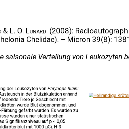
o & L. O. Lunardi
(2008): Radioautographic
helonia Chelidae). – Micron 39(8): 138
e saisonale Verteilung von Leukozyten b
bung der Leukozyten von
Phrynops hilarii
Austausch in der Blutzirkulation anhand
 lebende Tiere je Geschlecht mit
ldkröten wurde Blut abgenommen, und
-Färbung gefärbt wurden. Es wurden zu
isse wurden einer statistischen
s Signifikanzniveau auf p < 0,05
ldkrötenblut mit 1000 µCi, H-3-