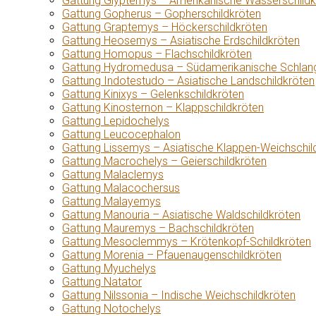
Gattung Glyptemys – Amerikanische Wasserschildk
Gattung Gopherus – Gopherschildkröten
Gattung Graptemys – Höckerschildkröten
Gattung Heosemys – Asiatische Erdschildkröten
Gattung Homopus – Flachschildkröten
Gattung Hydromedusa – Südamerikanische Schlang
Gattung Indotestudo – Asiatische Landschildkröten
Gattung Kinixys – Gelenkschildkröten
Gattung Kinosternon – Klappschildkröten
Gattung Lepidochelys
Gattung Leucocephalon
Gattung Lissemys – Asiatische Klappen-Weichschil
Gattung Macrochelys – Geierschildkröten
Gattung Malaclemys
Gattung Malacochersus
Gattung Malayemys
Gattung Manouria – Asiatische Waldschildkröten
Gattung Mauremys – Bachschildkröten
Gattung Mesoclemmys – Krötenkopf-Schildkröten
Gattung Morenia – Pfauenaugenschildkröten
Gattung Myuchelys
Gattung Natator
Gattung Nilssonia – Indische Weichschildkröten
Gattung Notochelys