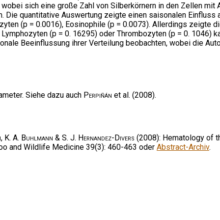
 wobei sich eine große Zahl von Silberkörnern in den Zellen mi
. Die quantitative Auswertung zeigte einen saisonalen Einfluss 
zyten (p = 0.0016), Eosinophile (p = 0.0073). Allerdings zeigte
ei Lymphozyten (p = 0. 16295) oder Thrombozyten (p = 0. 1046)
onale Beeinflussung ihrer Verteilung beobachten, wobei die Aut
rameter. Siehe dazu auch
Perpiñán
et al. (2008).
en, K. A. Buhlmann & S. J. Hernandez-Divers
(2008): Hematology of t
 Zoo and Wildlife Medicine 39(3): 460-463 oder
Abstract-Archiv
.