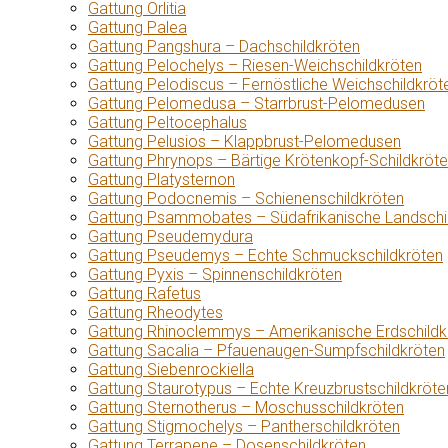
Gattung Orlitia
Gattung Palea
Gattung Pangshura – Dachschildkröten
Gattung Pelochelys – Riesen-Weichschildkröten
Gattung Pelodiscus – Fernöstliche Weichschildkröt
Gattung Pelomedusa – Starrbrust-Pelomedusen
Gattung Peltocephalus
Gattung Pelusios – Klappbrust-Pelomedusen
Gattung Phrynops – Bärtige Krötenkopf-Schildkröt
Gattung Platysternon
Gattung Podocnemis – Schienenschildkröten
Gattung Psammobates – Südafrikanische Landschi
Gattung Pseudemydura
Gattung Pseudemys – Echte Schmuckschildkröten
Gattung Pyxis – Spinnenschildkröten
Gattung Rafetus
Gattung Rheodytes
Gattung Rhinoclemmys – Amerikanische Erdschildk
Gattung Sacalia – Pfauenaugen-Sumpfschildkröten
Gattung Siebenrockiella
Gattung Staurotypus – Echte Kreuzbrustschildkröte
Gattung Sternotherus – Moschusschildkröten
Gattung Stigmochelys – Pantherschildkröten
Gattung Terrapene – Dosenschildkröten