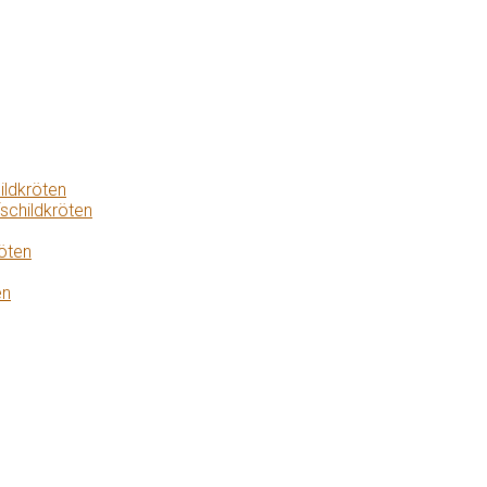
ildkröten
schildkröten
öten
en