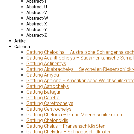
Abstract-T
Abstract-U
Abstract-V
Abstract-W
Abstract-X
Abstract-Y
Abstract-Z
Artikel
Galerien
Gattung Chelodina – Australische Schlangenhalssch
Gattung Acanthochelys – Südamerikanische Sumpf
Gattung Actinemys
Gattung Aldabrachelys – Seychellen-Riesenschildkr
Gattung Amyda
Gattung Apalone – Amerikanische Weichschildkröt
Gattung Astrochelys
Gattung Batagur
Gattung Caretta
Gattung Carettochelys
Gattung Centrochelys
Gattung Chelonia – Grüne Meeresschildkröten
Gattung Chelonoidis
Gattung Chelus – Fransenschildkröten
Gattung Chelydra – Schnappschildkröten