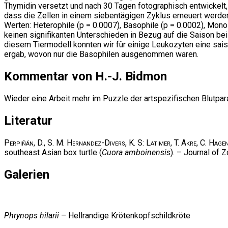
Thymidin versetzt und nach 30 Tagen fotographisch entwickelt,
dass die Zellen in einem siebentägigen Zyklus erneuert werden
Werten: Heterophile (p = 0.0007), Basophile (p = 0.0002), Mono
keinen signifikanten Unterschieden in Bezug auf die Saison b
diesem Tiermodell konnten wir für einige Leukozyten eine sais
ergab, wovon nur die Basophilen ausgenommen waren.
Kommentar von H.-J. Bidmon
Wieder eine Arbeit mehr im Puzzle der artspezifischen Blutpa
Literatur
Perpiñán, D., S. M. Hernandez-Divers, K. S: Latimer, T. Akre, C. Hag
southeast Asian box turtle (
Cuora amboinensis
). – Journal of
Galerien
Phrynops hilarii
– Hellrandige Krötenkopfschildkröte