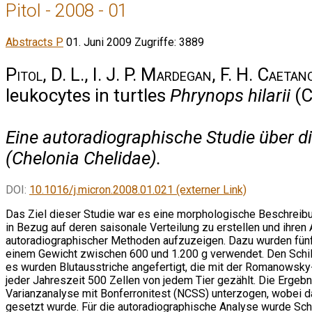
Pitol - 2008 - 01
Abstracts P
01. Juni 2009
Zugriffe: 3889
Pitol, D. L., I. J. P. Mardegan, F. H. Caetan
leukocytes in turtles
Phrynops hilarii
(C
Eine autoradiographische Studie über di
(Chelonia Chelidae).
DOI:
10.1016/j.micron.2008.01.021 (externer Link)
Das Ziel dieser Studie war es eine morphologische Beschrei
in Bezug auf deren saisonale Verteilung zu erstellen und ihren 
autoradiographischer Methoden aufzuzeigen. Dazu wurden fünf
einem Gewicht zwischen 600 und 1.200 g verwendet. Den Schi
es wurden Blutausstriche angefertigt, die mit der Romanowsky
jeder Jahreszeit 500 Zellen von jedem Tier gezählt. Die Ergebn
Varianzanalyse mit Bonferronitest (NCSS) unterzogen, wobei da
gesetzt wurde. Für die autoradiographische Analyse wurde Schi