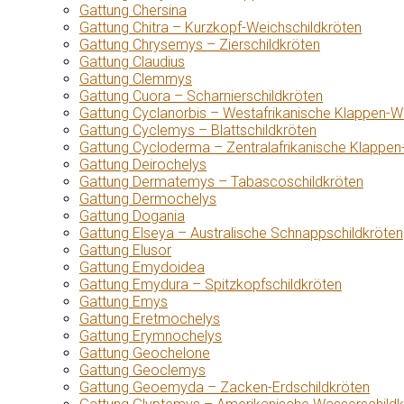
Gattung Chersina
Gattung Chitra – Kurzkopf-Weichschildkröten
Gattung Chrysemys – Zierschildkröten
Gattung Claudius
Gattung Clemmys
Gattung Cuora – Scharnierschildkröten
Gattung Cyclanorbis – Westafrikanische Klappen-W
Gattung Cyclemys – Blattschildkröten
Gattung Cycloderma – Zentralafrikanische Klappen
Gattung Deirochelys
Gattung Dermatemys – Tabascoschildkröten
Gattung Dermochelys
Gattung Dogania
Gattung Elseya – Australische Schnappschildkröten
Gattung Elusor
Gattung Emydoidea
Gattung Emydura – Spitzkopfschildkröten
Gattung Emys
Gattung Eretmochelys
Gattung Erymnochelys
Gattung Geochelone
Gattung Geoclemys
Gattung Geoemyda – Zacken-Erdschildkröten