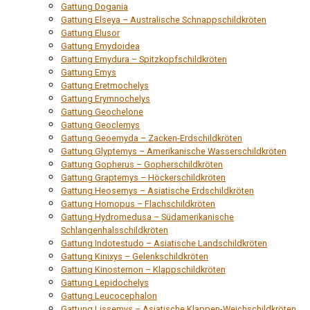
Gattung Dogania
Gattung Elseya – Australische Schnappschildkröten
Gattung Elusor
Gattung Emydoidea
Gattung Emydura – Spitzkopfschildkröten
Gattung Emys
Gattung Eretmochelys
Gattung Erymnochelys
Gattung Geochelone
Gattung Geoclemys
Gattung Geoemyda – Zacken-Erdschildkröten
Gattung Glyptemys – Amerikanische Wasserschildkröten
Gattung Gopherus – Gopherschildkröten
Gattung Graptemys – Höckerschildkröten
Gattung Heosemys – Asiatische Erdschildkröten
Gattung Homopus – Flachschildkröten
Gattung Hydromedusa – Südamerikanische
Schlangenhalsschildkröten
Gattung Indotestudo – Asiatische Landschildkröten
Gattung Kinixys – Gelenkschildkröten
Gattung Kinosternon – Klappschildkröten
Gattung Lepidochelys
Gattung Leucocephalon
Gattung Lissemys – Asiatische Klappen-Weichschildkröten