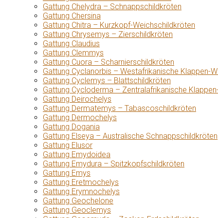
Gattung Chelydra – Schnappschildkröten
Gattung Chersina
Gattung Chitra – Kurzkopf-Weichschildkröten
Gattung Chrysemys – Zierschildkröten
Gattung Claudius
Gattung Clemmys
Gattung Cuora – Scharnierschildkröten
Gattung Cyclanorbis – Westafrikanische Klappen-W
Gattung Cyclemys – Blattschildkröten
Gattung Cycloderma – Zentralafrikanische Klappen
Gattung Deirochelys
Gattung Dermatemys – Tabascoschildkröten
Gattung Dermochelys
Gattung Dogania
Gattung Elseya – Australische Schnappschildkröten
Gattung Elusor
Gattung Emydoidea
Gattung Emydura – Spitzkopfschildkröten
Gattung Emys
Gattung Eretmochelys
Gattung Erymnochelys
Gattung Geochelone
Gattung Geoclemys