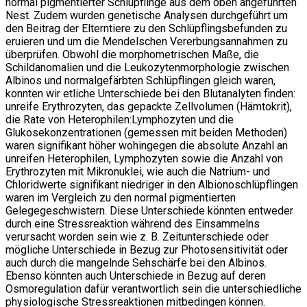
normal pigmentierter Schlüpflinge aus dem oben angeführten
Nest. Zudem wurden genetische Analysen durchgeführt um
den Beitrag der Elterntiere zu den Schlüpflingsbefunden zu
eruieren und um die Mendelschen Vererbungsannahmen zu
überprüfen. Obwohl die morphometrischen Maße, die
Schildanomalien und die Leukozytenmorphologie zwischen
Albinos und normalgefärbten Schlüpflingen gleich waren,
konnten wir etliche Unterschiede bei den Blutanalyten finden:
unreife Erythrozyten, das gepackte Zellvolumen (Hämtokrit),
die Rate von Heterophilen:Lymphozyten und die
Glukosekonzentrationen (gemessen mit beiden Methoden)
waren signifikant höher wohingegen die absolute Anzahl an
unreifen Heterophilen, Lymphozyten sowie die Anzahl von
Erythrozyten mit Mikronuklei, wie auch die Natrium- und
Chloridwerte signifikant niedriger in den Albionoschlüpflingen
waren im Vergleich zu den normal pigmentierten
Gelegegeschwistern. Diese Unterschiede könnten entweder
durch eine Stressreaktion während des Einsammelns
verursacht worden sein wie z. B. Zeitunterschiede oder
mögliche Unterschiede in Bezug zur Photosensitivität oder
auch durch die mangelnde Sehschärfe bei den Albinos.
Ebenso könnten auch Unterschiede in Bezug auf deren
Osmoregulation dafür verantwortlich sein die unterschiedliche
physiologische Stressreaktionen mitbedingen können.