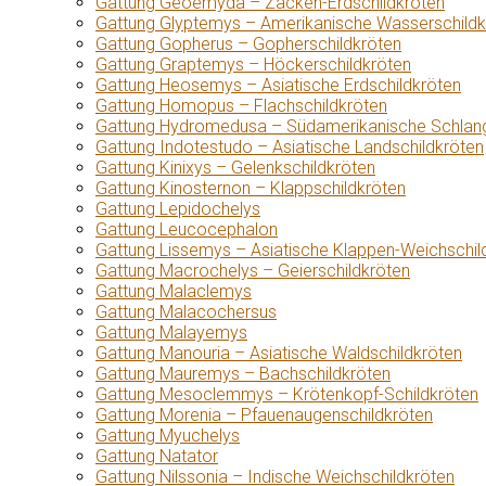
Gattung Geoemyda – Zacken-Erdschildkröten
Gattung Glyptemys – Amerikanische Wasserschildk
Gattung Gopherus – Gopherschildkröten
Gattung Graptemys – Höckerschildkröten
Gattung Heosemys – Asiatische Erdschildkröten
Gattung Homopus – Flachschildkröten
Gattung Hydromedusa – Südamerikanische Schlang
Gattung Indotestudo – Asiatische Landschildkröten
Gattung Kinixys – Gelenkschildkröten
Gattung Kinosternon – Klappschildkröten
Gattung Lepidochelys
Gattung Leucocephalon
Gattung Lissemys – Asiatische Klappen-Weichschil
Gattung Macrochelys – Geierschildkröten
Gattung Malaclemys
Gattung Malacochersus
Gattung Malayemys
Gattung Manouria – Asiatische Waldschildkröten
Gattung Mauremys – Bachschildkröten
Gattung Mesoclemmys – Krötenkopf-Schildkröten
Gattung Morenia – Pfauenaugenschildkröten
Gattung Myuchelys
Gattung Natator
Gattung Nilssonia – Indische Weichschildkröten