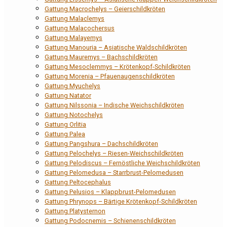
Gattung Macrochelys – Geierschildkröten
Gattung Malaclemys
Gattung Malacochersus
Gattung Malayemys
Gattung Manouria – Asiatische Waldschildkröten
Gattung Mauremys – Bachschildkröten
Gattung Mesoclemmys – Krötenkopf-Schildkröten
Gattung Morenia – Pfauenaugenschildkröten
Gattung Myuchelys
Gattung Natator
Gattung Nilssonia – Indische Weichschildkröten
Gattung Notochelys
Gattung Orlitia
Gattung Palea
Gattung Pangshura – Dachschildkröten
Gattung Pelochelys – Riesen-Weichschildkröten
Gattung Pelodiscus – Fernöstliche Weichschildkröten
Gattung Pelomedusa – Starrbrust-Pelomedusen
Gattung Peltocephalus
Gattung Pelusios – Klappbrust-Pelomedusen
Gattung Phrynops – Bärtige Krötenkopf-Schildkröten
Gattung Platysternon
Gattung Podocnemis – Schienenschildkröten