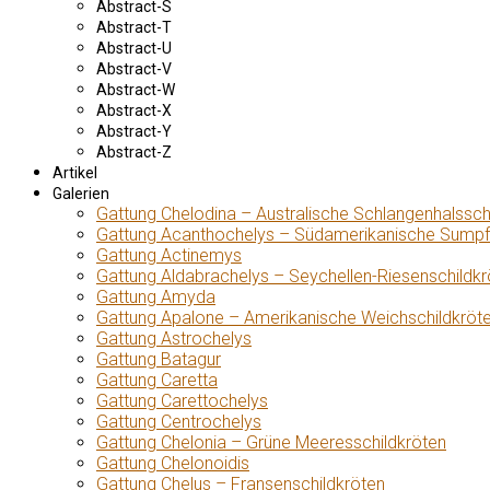
Abstract-S
Abstract-T
Abstract-U
Abstract-V
Abstract-W
Abstract-X
Abstract-Y
Abstract-Z
Artikel
Galerien
Gattung Chelodina – Australische Schlangenhalssch
Gattung Acanthochelys – Südamerikanische Sumpf
Gattung Actinemys
Gattung Aldabrachelys – Seychellen-Riesenschildkr
Gattung Amyda
Gattung Apalone – Amerikanische Weichschildkröt
Gattung Astrochelys
Gattung Batagur
Gattung Caretta
Gattung Carettochelys
Gattung Centrochelys
Gattung Chelonia – Grüne Meeresschildkröten
Gattung Chelonoidis
Gattung Chelus – Fransenschildkröten