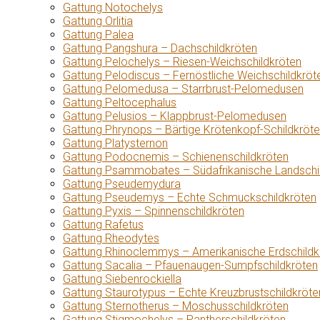
Gattung Notochelys
Gattung Orlitia
Gattung Palea
Gattung Pangshura – Dachschildkröten
Gattung Pelochelys – Riesen-Weichschildkröten
Gattung Pelodiscus – Fernöstliche Weichschildkröt
Gattung Pelomedusa – Starrbrust-Pelomedusen
Gattung Peltocephalus
Gattung Pelusios – Klappbrust-Pelomedusen
Gattung Phrynops – Bärtige Krötenkopf-Schildkröt
Gattung Platysternon
Gattung Podocnemis – Schienenschildkröten
Gattung Psammobates – Südafrikanische Landschi
Gattung Pseudemydura
Gattung Pseudemys – Echte Schmuckschildkröten
Gattung Pyxis – Spinnenschildkröten
Gattung Rafetus
Gattung Rheodytes
Gattung Rhinoclemmys – Amerikanische Erdschildk
Gattung Sacalia – Pfauenaugen-Sumpfschildkröten
Gattung Siebenrockiella
Gattung Staurotypus – Echte Kreuzbrustschildkröte
Gattung Sternotherus – Moschusschildkröten
Gattung Stigmochelys – Pantherschildkröten