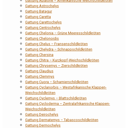
Gattung Apalone – Amerikanische Weichschildkröten
Gattung Astrochelys
Gattung Batagur
Gattung Caretta
Gattung Carettochelys
Gattung Centrochelys
Gattung Chelonia – Grüne Meeresschildkröten
Gattung Chelonoidis
Gattung Chelus – Fransenschildkröten
Gattung Chelydra – Schnappschildkröten
Gattung Chersina
Gattung Chitra – Kurzkopf-Weichschildkröten
Gattung Chrysemys – Zierschildkröten
Gattung Claudius
Gattung Clemmys
Gattung Cuora – Scharnierschildkröten
Gattung Cyclanorbis – Westafrikanische Klappen-
Weichschildkröten
Gattung Cyclemys – Blattschildkröten
Gattung Cycloderma – Zentralafrikanische Klappen-
Weichschildkröten
Gattung Deirochelys
Gattung Dermatemys – Tabascoschildkröten
Gattung Dermochelys