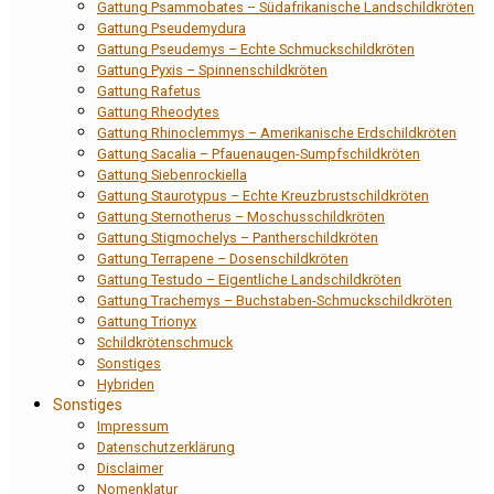
Gattung Psammobates – Südafrikanische Landschildkröten
Gattung Pseudemydura
Gattung Pseudemys – Echte Schmuckschildkröten
Gattung Pyxis – Spinnenschildkröten
Gattung Rafetus
Gattung Rheodytes
Gattung Rhinoclemmys – Amerikanische Erdschildkröten
Gattung Sacalia – Pfauenaugen-Sumpfschildkröten
Gattung Siebenrockiella
Gattung Staurotypus – Echte Kreuzbrustschildkröten
Gattung Sternotherus – Moschusschildkröten
Gattung Stigmochelys – Pantherschildkröten
Gattung Terrapene – Dosenschildkröten
Gattung Testudo – Eigentliche Landschildkröten
Gattung Trachemys – Buchstaben-Schmuckschildkröten
Gattung Trionyx
Schildkrötenschmuck
Sonstiges
Hybriden
Sonstiges
Impressum
Datenschutzerklärung
Disclaimer
Nomenklatur