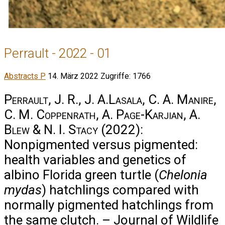
Perrault - 2022 - 01
Abstracts P
14. März 2022
Zugriffe: 1766
Perrault, J. R., J. A.Lasala, C. A. Manire,
C. M. Coppenrath, A. Page-Karjian, A.
Blew & N. I. Stacy
(2022):
Nonpigmented versus pigmented:
health variables and genetics of
albino Florida green turtle (
Chelonia
mydas
) hatchlings compared with
normally pigmented hatchlings from
the same clutch. – Journal of Wildlife