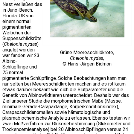
Nest verließen das
in Juno-Beach,
Florida, US von
einem normal
pigmentierten
Weibchen der
Suppenschildkröte
(
Chelonia mydas
)
angelgt worden
Grüne Meeresschildkröte,
war fanden wir 23
Chelonia mydas
,
Albino-
© Hans-Jürgen Bidmon
Schlüpflinge und
75 normal
pigmentierte Schlüpflinge. Solche Beobachtungen kann man
nur selten bei Meeresschildkröten machen und es ist kaum
etwas darüber bekannt wie sich die Blutparameter und die
Genetik von Albinowildtieren unterscheidet. Deshalb war das
Ziel unserer Studie die morphometrischen Maße (Masse,
minimale Gerade-Carapaxlänge, Körperkonditionsindex),
Carapaxschildanomalien sowie hämatologische und
plasmabiochemische Analyte zu erfassen. Ebenso testen wir
zwei Meßverfahren zur Glukosebestimmung (Glukometer und
Trockencemieanalyse) bei 20 Albinoschlüpflingen versus 24