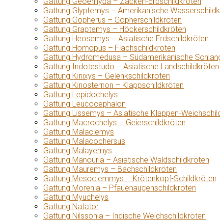
Gattung Geoemyda – Zacken-Erdschildkröten
Gattung Glyptemys – Amerikanische Wasserschildk
Gattung Gopherus – Gopherschildkröten
Gattung Graptemys – Höckerschildkröten
Gattung Heosemys – Asiatische Erdschildkröten
Gattung Homopus – Flachschildkröten
Gattung Hydromedusa – Südamerikanische Schlang
Gattung Indotestudo – Asiatische Landschildkröten
Gattung Kinixys – Gelenkschildkröten
Gattung Kinosternon – Klappschildkröten
Gattung Lepidochelys
Gattung Leucocephalon
Gattung Lissemys – Asiatische Klappen-Weichschil
Gattung Macrochelys – Geierschildkröten
Gattung Malaclemys
Gattung Malacochersus
Gattung Malayemys
Gattung Manouria – Asiatische Waldschildkröten
Gattung Mauremys – Bachschildkröten
Gattung Mesoclemmys – Krötenkopf-Schildkröten
Gattung Morenia – Pfauenaugenschildkröten
Gattung Myuchelys
Gattung Natator
Gattung Nilssonia – Indische Weichschildkröten