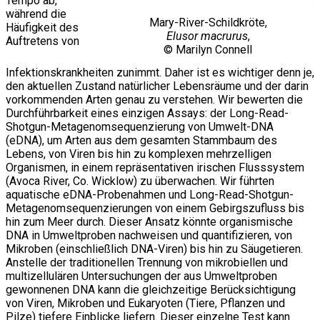
Tempo ab,
während die
Mary-River-Schildkröte,
Häufigkeit des
Elusor macrurus
,
Auftretens von
© Marilyn Connell
Infektionskrankheiten zunimmt. Daher ist es wichtiger denn je,
den aktuellen Zustand natürlicher Lebensräume und der darin
vorkommenden Arten genau zu verstehen. Wir bewerten die
Durchführbarkeit eines einzigen Assays: der Long-Read-
Shotgun-Metagenomsequenzierung von Umwelt-DNA
(eDNA), um Arten aus dem gesamten Stammbaum des
Lebens, von Viren bis hin zu komplexen mehrzelligen
Organismen, in einem repräsentativen irischen Flusssystem
(Avoca River, Co. Wicklow) zu überwachen. Wir führten
aquatische eDNA-Probenahmen und Long-Read-Shotgun-
Metagenomsequenzierungen von einem Gebirgszufluss bis
hin zum Meer durch. Dieser Ansatz könnte organismische
DNA in Umweltproben nachweisen und quantifizieren, von
Mikroben (einschließlich DNA-Viren) bis hin zu Säugetieren.
Anstelle der traditionellen Trennung von mikrobiellen und
multizellulären Untersuchungen der aus Umweltproben
gewonnenen DNA kann die gleichzeitige Berücksichtigung
von Viren, Mikroben und Eukaryoten (Tiere, Pflanzen und
Pilze) tiefere Einblicke liefern. Dieser einzelne Test kann