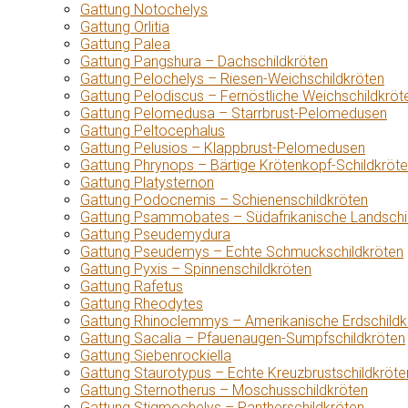
Gattung Notochelys
Gattung Orlitia
Gattung Palea
Gattung Pangshura – Dachschildkröten
Gattung Pelochelys – Riesen-Weichschildkröten
Gattung Pelodiscus – Fernöstliche Weichschildkröt
Gattung Pelomedusa – Starrbrust-Pelomedusen
Gattung Peltocephalus
Gattung Pelusios – Klappbrust-Pelomedusen
Gattung Phrynops – Bärtige Krötenkopf-Schildkröt
Gattung Platysternon
Gattung Podocnemis – Schienenschildkröten
Gattung Psammobates – Südafrikanische Landschi
Gattung Pseudemydura
Gattung Pseudemys – Echte Schmuckschildkröten
Gattung Pyxis – Spinnenschildkröten
Gattung Rafetus
Gattung Rheodytes
Gattung Rhinoclemmys – Amerikanische Erdschildk
Gattung Sacalia – Pfauenaugen-Sumpfschildkröten
Gattung Siebenrockiella
Gattung Staurotypus – Echte Kreuzbrustschildkröte
Gattung Sternotherus – Moschusschildkröten
Gattung Stigmochelys – Pantherschildkröten