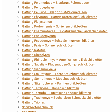
Gattung Pelomedusa – Starrbrust-Pelomedusen
Gattung Peltocephalus
Gattung Pelusios – Klappbrust-Pelomedusen
Gattung Phrynops – Bärtige Krötenkopf-Schildkröten
Gattung Platysternon
Gattung Podocnemis – Schienenschildkröten
Gattung Psammobates – Südafrikanische Landschildkröten
Gattung Pseudemydura
Gattung Pseudemys – Echte Schmuckschildkröten
Gattung Pyxis – Spinnenschildkröten
Gattung Rafetus
Gattung Rheodytes
Gattung Rhinoclemmys – Amerikanische Erdschildkröten
Gattung Sacalia – Pfauenaugen-Sumpfschildkröten
Gattung Siebenrockiella
Gattung Staurotypus – Echte Kreuzbrustschildkröten
Gattung Sternotherus – Moschusschildkröten
Gattung Stigmochelys – Pantherschildkröten
Gattung Terrapene – Dosenschildkröten
Gattung Testudo – Eigentliche Landschildkröten
Gattung Trachemys – Buchstaben-Schmuckschildkröten
Gattung Trionyx
Schildkrötenschmuck
Sonstiges