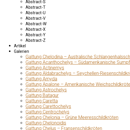
Abstract-S
Abstract-T
Abstract-U
Abstract-V
Abstract-W
Abstract-X
Abstract-Y
Abstract-Z
Artikel
Galerien
Gattung Chelodina – Australische Schlangenhalssch
Gattung Acanthochelys – Südamerikanische Sumpf
Gattung Actinemys
Gattung Aldabrachelys – Seychellen-Riesenschildkr
Gattung Amyda
Gattung Apalone – Amerikanische Weichschildkröt
Gattung Astrochelys
Gattung Batagur
Gattung Caretta
Gattung Carettochelys
Gattung Centrochelys
Gattung Chelonia – Grüne Meeresschildkröten
Gattung Chelonoidis
Gattung Chelus – Fransenschildkröten