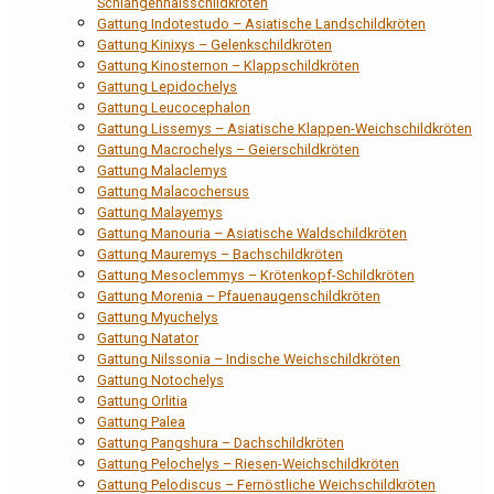
Schlangenhalsschildkröten
Gattung Indotestudo – Asiatische Landschildkröten
Gattung Kinixys – Gelenkschildkröten
Gattung Kinosternon – Klappschildkröten
Gattung Lepidochelys
Gattung Leucocephalon
Gattung Lissemys – Asiatische Klappen-Weichschildkröten
Gattung Macrochelys – Geierschildkröten
Gattung Malaclemys
Gattung Malacochersus
Gattung Malayemys
Gattung Manouria – Asiatische Waldschildkröten
Gattung Mauremys – Bachschildkröten
Gattung Mesoclemmys – Krötenkopf-Schildkröten
Gattung Morenia – Pfauenaugenschildkröten
Gattung Myuchelys
Gattung Natator
Gattung Nilssonia – Indische Weichschildkröten
Gattung Notochelys
Gattung Orlitia
Gattung Palea
Gattung Pangshura – Dachschildkröten
Gattung Pelochelys – Riesen-Weichschildkröten
Gattung Pelodiscus – Fernöstliche Weichschildkröten