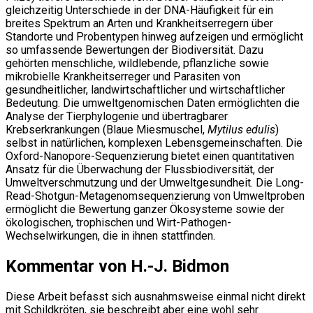
gleichzeitig Unterschiede in der DNA-Häufigkeit für ein
breites Spektrum an Arten und Krankheitserregern über
Standorte und Probentypen hinweg aufzeigen und ermöglicht
so umfassende Bewertungen der Biodiversität. Dazu
gehörten menschliche, wildlebende, pflanzliche sowie
mikrobielle Krankheitserreger und Parasiten von
gesundheitlicher, landwirtschaftlicher und wirtschaftlicher
Bedeutung. Die umweltgenomischen Daten ermöglichten die
Analyse der Tierphylogenie und übertragbarer
Krebserkrankungen (Blaue Miesmuschel,
Mytilus edulis
)
selbst in natürlichen, komplexen Lebensgemeinschaften. Die
Oxford-Nanopore-Sequenzierung bietet einen quantitativen
Ansatz für die Überwachung der Flussbiodiversität, der
Umweltverschmutzung und der Umweltgesundheit. Die Long-
Read-Shotgun-Metagenomsequenzierung von Umweltproben
ermöglicht die Bewertung ganzer Ökosysteme sowie der
ökologischen, trophischen und Wirt-Pathogen-
Wechselwirkungen, die in ihnen stattfinden.
Kommentar von H.-J. Bidmon
Diese Arbeit befasst sich ausnahmsweise einmal nicht direkt
mit Schildkröten, sie beschreibt aber eine wohl sehr