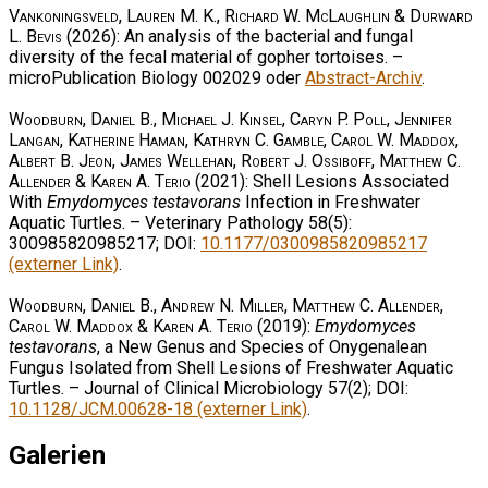
Vankoningsveld, Lauren M. K., Richard W. McLaughlin & Durward
L. Bevis
(2026): An analysis of the bacterial and fungal
diversity of the fecal material of gopher tortoises. –
microPublication Biology 002029 oder
Abstract-Archiv
.
Woodburn, Daniel B., Michael J. Kinsel, Caryn P. Poll, Jennifer
Langan, Katherine Haman, Kathryn C. Gamble, Carol W. Maddox,
Albert B. Jeon, James Wellehan, Robert J. Ossiboff, Matthew C.
Allender & Karen A. Terio
(2021): Shell Lesions Associated
With
Emydomyces testavorans
Infection in Freshwater
Aquatic Turtles. – Veterinary Pathology 58(5):
300985820985217; DOI:
10.1177/0300985820985217
(externer Link)
.
Woodburn, Daniel B., Andrew N. Miller, Matthew C. Allender,
Carol W. Maddox & Karen A. Terio
(2019):
Emydomyces
testavorans
, a New Genus and Species of Onygenalean
Fungus Isolated from Shell Lesions of Freshwater Aquatic
Turtles. – Journal of Clinical Microbiology 57(2); DOI:
10.1128/JCM.00628-18 (externer Link)
.
Galerien