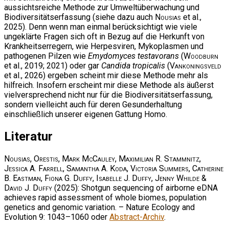
aussichtsreiche Methode zur Umweltüberwachung und
Biodiversitätserfassung (siehe dazu auch
Nousias
et al.,
2025). Denn wenn man einmal berücksichtigt wie viele
ungeklärte Fragen sich oft in Bezug auf die Herkunft von
Krankheitserregern, wie Herpesviren, Mykoplasmen und
pathogenen Pilzen wie
Emydomyces testavorans
(
Woodburn
et al., 2019; 2021) oder gar
Candida tropicalis
(
Vankoningsveld
et al., 2026) ergeben scheint mir diese Methode mehr als
hilfreich. Insofern erscheint mir diese Methode als äußerst
vielversprechend nicht nur für die Biodiversitätserfassung,
sondern vielleicht auch für deren Gesunderhaltung
einschließlich unserer eigenen Gattung Homo.
Literatur
Nousias, Orestis, Mark McCauley, Maximilian R. Stammnitz,
Jessica A. Farrell, Samantha A. Koda, Victoria Summers, Catherine
B. Eastman, Fiona G. Duffy, Isabelle J. Duffy, Jenny Whilde &
David J. Duffy
(2025): Shotgun sequencing of airborne eDNA
achieves rapid assessment of whole biomes, population
genetics and genomic variation. – Nature Ecology and
Evolution 9: 1043–1060 oder
Abstract-Archiv
.