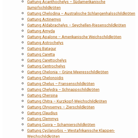
Gattung Acanthochelys – Südamerikanische
Sumpfschildkröten
Gattung Chelodina – Australische Schlangenhalsschildkröten
Gattung Actinemys
Gattung Aldabrachelys – Seychellen-Riesenschildkröten
Gattung Amyda
Gattung Apalone – Amerikanische Weichschildkröten
Gattung Astrochelys
Gattung Batagur
Gattung Caretta
Gattung Carettochelys
Gattung Centrochelys
Gattung Chelonia – Grüne Meeresschildkröten
Gattung Chelonoidis
Gattung Chelus – Fransenschildkröten
Gattung Chelydra – Schnappschildkröten
Gattung Chersina
Gattung Chitra – Kurzkopf-Weichschildkröten
Gattung Chrysemys – Zierschildkröten
Gattung Claudius
Gattung Clemmys
Gattung Cuora – Scharnierschildkröten
Gattung Cyclanorbis – Westafrikanische Klappen-
Weichschildkröten