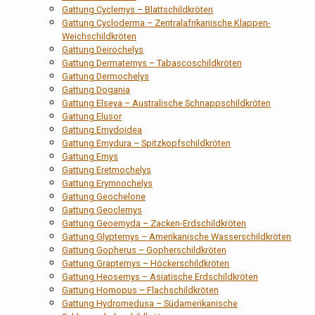
Gattung Cyclemys – Blattschildkröten
Gattung Cycloderma – Zentralafrikanische Klappen-
Weichschildkröten
Gattung Deirochelys
Gattung Dermatemys – Tabascoschildkröten
Gattung Dermochelys
Gattung Dogania
Gattung Elseya – Australische Schnappschildkröten
Gattung Elusor
Gattung Emydoidea
Gattung Emydura – Spitzkopfschildkröten
Gattung Emys
Gattung Eretmochelys
Gattung Erymnochelys
Gattung Geochelone
Gattung Geoclemys
Gattung Geoemyda – Zacken-Erdschildkröten
Gattung Glyptemys – Amerikanische Wasserschildkröten
Gattung Gopherus – Gopherschildkröten
Gattung Graptemys – Höckerschildkröten
Gattung Heosemys – Asiatische Erdschildkröten
Gattung Homopus – Flachschildkröten
Gattung Hydromedusa – Südamerikanische