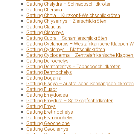
Gattung Chelydra – Schnappschildkröten
Gattung Chersina
Gattung Chitra – Kurzkopf-Weichschildkröten
Gattung Chrysemys – Zierschildkröten
Gattung Claudius
Gattung Clemmys
Gattung Cuora – Scharnierschildkröten
Gattung Cyclanorbis – Westafrikanische Klappen-W
Gattung Cyclemys – Blattschildkröten
Gattung Cycloderma – Zentralafrikanische Klappen
Gattung Deirochelys
Gattung Dermatemys – Tabascoschildkröten
Gattung Dermochelys
Gattung Dogania
Gattung Elseya – Australische Schnappschildkröten
Gattung Elusor
Gattung Emydoidea
Gattung Emydura – Spitzkopfschildkröten
Gattung Emys
Gattung Eretmochelys
Gattung Erymnochelys
Gattung Geochelone
Gattung Geoclemys