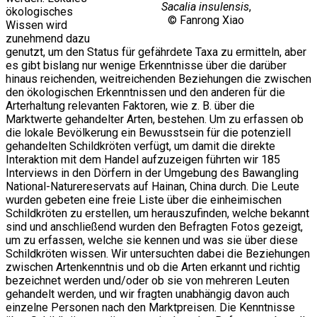
Sacalia insulensis
,
ökologisches
© Fanrong Xiao
Wissen wird
zunehmend dazu
genutzt, um den Status für gefährdete Taxa zu ermitteln, aber
es gibt bislang nur wenige Erkenntnisse über die darüber
hinaus reichenden, weitreichenden Beziehungen die zwischen
den ökologischen Erkenntnissen und den anderen für die
Arterhaltung relevanten Faktoren, wie z. B. über die
Marktwerte gehandelter Arten, bestehen. Um zu erfassen ob
die lokale Bevölkerung ein Bewusstsein für die potenziell
gehandelten Schildkröten verfügt, um damit die direkte
Interaktion mit dem Handel aufzuzeigen führten wir 185
Interviews in den Dörfern in der Umgebung des Bawangling
National-Naturereservats auf Hainan, China durch. Die Leute
wurden gebeten eine freie Liste über die einheimischen
Schildkröten zu erstellen, um herauszufinden, welche bekannt
sind und anschließend wurden den Befragten Fotos gezeigt,
um zu erfassen, welche sie kennen und was sie über diese
Schildkröten wissen. Wir untersuchten dabei die Beziehungen
zwischen Artenkenntnis und ob die Arten erkannt und richtig
bezeichnet werden und/oder ob sie von mehreren Leuten
gehandelt werden, und wir fragten unabhängig davon auch
einzelne Personen nach den Marktpreisen. Die Kenntnisse