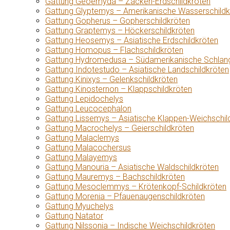
Gattung Geoemyda – Zacken-Erdschildkröten
Gattung Glyptemys – Amerikanische Wasserschildk
Gattung Gopherus – Gopherschildkröten
Gattung Graptemys – Höckerschildkröten
Gattung Heosemys – Asiatische Erdschildkröten
Gattung Homopus – Flachschildkröten
Gattung Hydromedusa – Südamerikanische Schlang
Gattung Indotestudo – Asiatische Landschildkröten
Gattung Kinixys – Gelenkschildkröten
Gattung Kinosternon – Klappschildkröten
Gattung Lepidochelys
Gattung Leucocephalon
Gattung Lissemys – Asiatische Klappen-Weichschil
Gattung Macrochelys – Geierschildkröten
Gattung Malaclemys
Gattung Malacochersus
Gattung Malayemys
Gattung Manouria – Asiatische Waldschildkröten
Gattung Mauremys – Bachschildkröten
Gattung Mesoclemmys – Krötenkopf-Schildkröten
Gattung Morenia – Pfauenaugenschildkröten
Gattung Myuchelys
Gattung Natator
Gattung Nilssonia – Indische Weichschildkröten