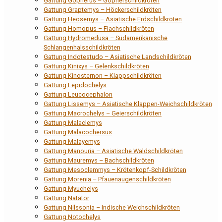
Gattung Gopherus – Gopherschildkröten
Gattung Graptemys – Höckerschildkröten
Gattung Heosemys – Asiatische Erdschildkröten
Gattung Homopus – Flachschildkröten
Gattung Hydromedusa – Südamerikanische
Schlangenhalsschildkröten
Gattung Indotestudo – Asiatische Landschildkröten
Gattung Kinixys – Gelenkschildkröten
Gattung Kinosternon – Klappschildkröten
Gattung Lepidochelys
Gattung Leucocephalon
Gattung Lissemys – Asiatische Klappen-Weichschildkröten
Gattung Macrochelys – Geierschildkröten
Gattung Malaclemys
Gattung Malacochersus
Gattung Malayemys
Gattung Manouria – Asiatische Waldschildkröten
Gattung Mauremys – Bachschildkröten
Gattung Mesoclemmys – Krötenkopf-Schildkröten
Gattung Morenia – Pfauenaugenschildkröten
Gattung Myuchelys
Gattung Natator
Gattung Nilssonia – Indische Weichschildkröten
Gattung Notochelys