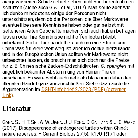
ausgewiesenen Schutzgebiete eben nicht vor Tierentnahmen
schützen (siehe auch
Gong
et al., 2017). Man sollte aber wie
ich denke mindestens einige der Personen nicht
unterschätzen, denn ob die Personen, die über Marktwerte
eventuell bessere Kenntnisse haben oder gar selbst mit
selteneren Arten Geschäfte machen sich auch haben befragen
lassen oder ihre Kenntnisse nicht offen legten bleibt
unbekannt. Sicher hier handelt es sich um eine Studie aus
China was für viele weit weg ist, aber ich denke hierzulande
und in der Europäischen Union sollten wir Marktwerte nicht
unbeachtet lassen, da braucht man sich doch nur die Preise
für z. B. Chinesische Zacken-Erdschildkröten,
G. spengleri
mit
angeblich bekannter Abstammung von Hainan-Tieren
anschauen. Es wäre wohl auch mehr als blauäugig dabei den
illegalen Handel ganz auszuschließen. Siehe dazu auch die
Argumentation im
DGHT-Infobrief 2/2023 (PDF) (externer
Link)
.
Literatur
Gong, S., H. T. Shi, A. W. Jiang, J. J. Fong, D. Gaillard & J. C. Wang
(2017): Disappearance of endangered turtles within China’s
nature reserves. – Current Biology 27(5): R170-R171 oder