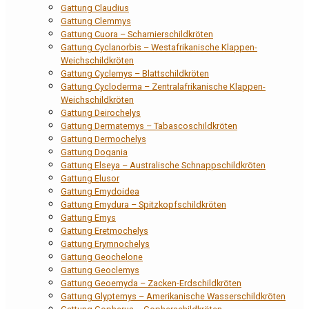
Gattung Claudius
Gattung Clemmys
Gattung Cuora – Scharnierschildkröten
Gattung Cyclanorbis – Westafrikanische Klappen-
Weichschildkröten
Gattung Cyclemys – Blattschildkröten
Gattung Cycloderma – Zentralafrikanische Klappen-
Weichschildkröten
Gattung Deirochelys
Gattung Dermatemys – Tabascoschildkröten
Gattung Dermochelys
Gattung Dogania
Gattung Elseya – Australische Schnappschildkröten
Gattung Elusor
Gattung Emydoidea
Gattung Emydura – Spitzkopfschildkröten
Gattung Emys
Gattung Eretmochelys
Gattung Erymnochelys
Gattung Geochelone
Gattung Geoclemys
Gattung Geoemyda – Zacken-Erdschildkröten
Gattung Glyptemys – Amerikanische Wasserschildkröten