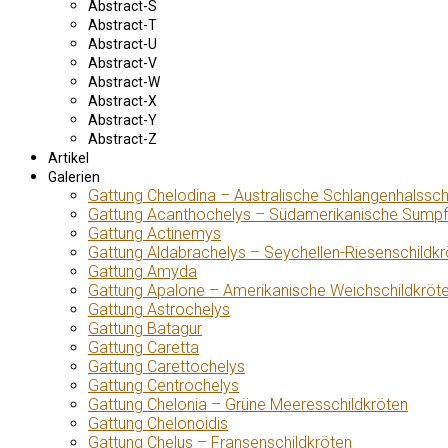
Abstract-S
Abstract-T
Abstract-U
Abstract-V
Abstract-W
Abstract-X
Abstract-Y
Abstract-Z
Artikel
Galerien
Gattung Chelodina – Australische Schlangenhalssch
Gattung Acanthochelys – Südamerikanische Sumpf
Gattung Actinemys
Gattung Aldabrachelys – Seychellen-Riesenschildkr
Gattung Amyda
Gattung Apalone – Amerikanische Weichschildkröt
Gattung Astrochelys
Gattung Batagur
Gattung Caretta
Gattung Carettochelys
Gattung Centrochelys
Gattung Chelonia – Grüne Meeresschildkröten
Gattung Chelonoidis
Gattung Chelus – Fransenschildkröten