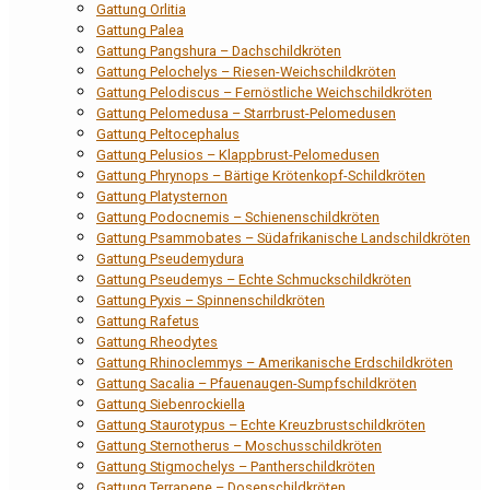
Gattung Orlitia
Gattung Palea
Gattung Pangshura – Dachschildkröten
Gattung Pelochelys – Riesen-Weichschildkröten
Gattung Pelodiscus – Fernöstliche Weichschildkröten
Gattung Pelomedusa – Starrbrust-Pelomedusen
Gattung Peltocephalus
Gattung Pelusios – Klappbrust-Pelomedusen
Gattung Phrynops – Bärtige Krötenkopf-Schildkröten
Gattung Platysternon
Gattung Podocnemis – Schienenschildkröten
Gattung Psammobates – Südafrikanische Landschildkröten
Gattung Pseudemydura
Gattung Pseudemys – Echte Schmuckschildkröten
Gattung Pyxis – Spinnenschildkröten
Gattung Rafetus
Gattung Rheodytes
Gattung Rhinoclemmys – Amerikanische Erdschildkröten
Gattung Sacalia – Pfauenaugen-Sumpfschildkröten
Gattung Siebenrockiella
Gattung Staurotypus – Echte Kreuzbrustschildkröten
Gattung Sternotherus – Moschusschildkröten
Gattung Stigmochelys – Pantherschildkröten
Gattung Terrapene – Dosenschildkröten