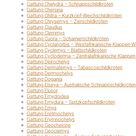
Gattung Chelydra – Schnappschildkröten
Gattung Chersina
Gattung Chitra – Kurzkopf-Weichschildkröten
Gattung Chrysemys – Zierschildkröten
Gattung Claudius
Gattung Clemmys
Gattung Cuora – Scharnierschildkröten
Gattung Cyclanorbis – Westafrikanische Klappen-W
Gattung Cyclemys – Blattschildkröten
Gattung Cycloderma – Zentralafrikanische Klappen
Gattung Deirochelys
Gattung Dermatemys – Tabascoschildkröten
Gattung Dermochelys
Gattung Dogania
Gattung Elseya – Australische Schnappschildkröten
Gattung Elusor
Gattung Emydoidea
Gattung Emydura – Spitzkopfschildkröten
Gattung Emys
Gattung Eretmochelys
Gattung Erymnochelys
Gattung Geochelone
Gattung Geoclemys