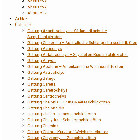
Abstract-X
Abstract-Y
Abstract-Z
Artikel
Galerien
Gattung Acanthochelys – Südamerikanische
Sumpfschildkröten
Gattung Chelodina – Australische Schlangenhalsschildkröten
Gattung Actinemys
Gattung Aldabrachelys – Seychellen-Riesenschildkröten
Gattung Amyda
Gattung Apalone – Amerikanische Weichschildkröten
Gattung Astrochelys
Gattung Batagur
Gattung Caretta
Gattung Carettochelys
Gattung Centrochelys
Gattung Chelonia – Grüne Meeresschildkröten
Gattung Chelonoidis
Gattung Chelus – Fransenschildkröten
Gattung Chelydra – Schnappschildkröten
Gattung Chersina
Gattung Chitra – Kurzkopf-Weichschildkröten
Gattung Chrysemys – Zierschildkröten