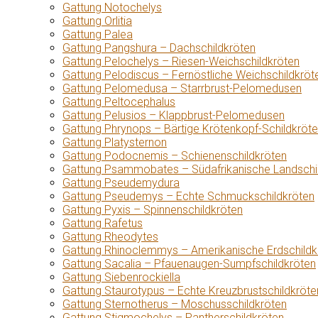
Gattung Notochelys
Gattung Orlitia
Gattung Palea
Gattung Pangshura – Dachschildkröten
Gattung Pelochelys – Riesen-Weichschildkröten
Gattung Pelodiscus – Fernöstliche Weichschildkröt
Gattung Pelomedusa – Starrbrust-Pelomedusen
Gattung Peltocephalus
Gattung Pelusios – Klappbrust-Pelomedusen
Gattung Phrynops – Bärtige Krötenkopf-Schildkröt
Gattung Platysternon
Gattung Podocnemis – Schienenschildkröten
Gattung Psammobates – Südafrikanische Landschi
Gattung Pseudemydura
Gattung Pseudemys – Echte Schmuckschildkröten
Gattung Pyxis – Spinnenschildkröten
Gattung Rafetus
Gattung Rheodytes
Gattung Rhinoclemmys – Amerikanische Erdschildk
Gattung Sacalia – Pfauenaugen-Sumpfschildkröten
Gattung Siebenrockiella
Gattung Staurotypus – Echte Kreuzbrustschildkröte
Gattung Sternotherus – Moschusschildkröten
Gattung Stigmochelys – Pantherschildkröten