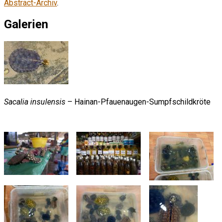
Abstract-Archiv
.
Galerien
Sacalia insulensis
– Hainan-Pfauenaugen-Sumpfschildkröte