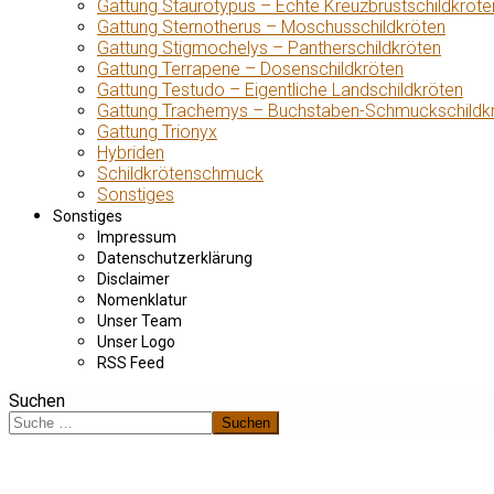
Gattung Staurotypus – Echte Kreuzbrustschildkröte
Gattung Sternotherus – Moschusschildkröten
Gattung Stigmochelys – Pantherschildkröten
Gattung Terrapene – Dosenschildkröten
Gattung Testudo – Eigentliche Landschildkröten
Gattung Trachemys – Buchstaben-Schmuckschildk
Gattung Trionyx
Hybriden
Schildkrötenschmuck
Sonstiges
Sonstiges
Impressum
Datenschutzerklärung
Disclaimer
Nomenklatur
Unser Team
Unser Logo
RSS Feed
Suchen
Suchen