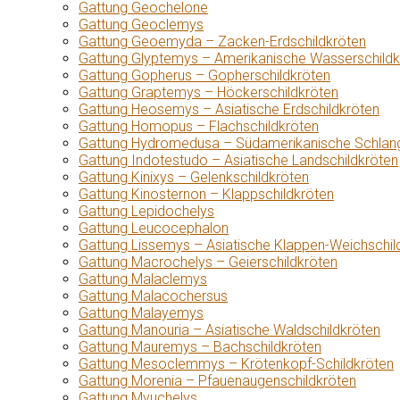
Gattung Geochelone
Gattung Geoclemys
Gattung Geoemyda – Zacken-Erdschildkröten
Gattung Glyptemys – Amerikanische Wasserschildk
Gattung Gopherus – Gopherschildkröten
Gattung Graptemys – Höckerschildkröten
Gattung Heosemys – Asiatische Erdschildkröten
Gattung Homopus – Flachschildkröten
Gattung Hydromedusa – Südamerikanische Schlang
Gattung Indotestudo – Asiatische Landschildkröten
Gattung Kinixys – Gelenkschildkröten
Gattung Kinosternon – Klappschildkröten
Gattung Lepidochelys
Gattung Leucocephalon
Gattung Lissemys – Asiatische Klappen-Weichschil
Gattung Macrochelys – Geierschildkröten
Gattung Malaclemys
Gattung Malacochersus
Gattung Malayemys
Gattung Manouria – Asiatische Waldschildkröten
Gattung Mauremys – Bachschildkröten
Gattung Mesoclemmys – Krötenkopf-Schildkröten
Gattung Morenia – Pfauenaugenschildkröten
Gattung Myuchelys