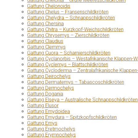
Gattung Chelonia – Grüne Meeresschildkröten
Gattung Chelonoidis
Gattung Chelus – Fransenschildkröten
Gattung Chelydra – Schnappschildkröten
Gattung Chersina
Gattung Chitra – Kurzkopf-Weichschildkröten
Gattung Chrysemys – Zierschildkröten
Gattung Claudius
Gattung Clemmys
Gattung Cuora – Scharnierschildkröten
Gattung Cyclanorbis – Westafrikanische Klappen-W
Gattung Cyclemys – Blattschildkröten
Gattung Cycloderma – Zentralafrikanische Klappen
Gattung Deirochelys
Gattung Dermatemys – Tabascoschildkröten
Gattung Dermochelys
Gattung Dogania
Gattung Elseya – Australische Schnappschildkröten
Gattung Elusor
Gattung Emydoidea
Gattung Emydura – Spitzkopfschildkröten
Gattung Emys
Gattung Eretmochelys
Gattung Erymnochelys