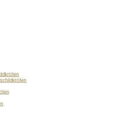
ildkröten
schildkröten
öten
en