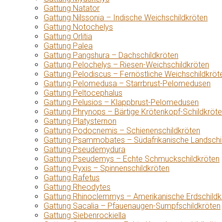
Gattung Natator
Gattung Nilssonia – Indische Weichschildkröten
Gattung Notochelys
Gattung Orlitia
Gattung Palea
Gattung Pangshura – Dachschildkröten
Gattung Pelochelys – Riesen-Weichschildkröten
Gattung Pelodiscus – Fernöstliche Weichschildkröt
Gattung Pelomedusa – Starrbrust-Pelomedusen
Gattung Peltocephalus
Gattung Pelusios – Klappbrust-Pelomedusen
Gattung Phrynops – Bärtige Krötenkopf-Schildkröt
Gattung Platysternon
Gattung Podocnemis – Schienenschildkröten
Gattung Psammobates – Südafrikanische Landschi
Gattung Pseudemydura
Gattung Pseudemys – Echte Schmuckschildkröten
Gattung Pyxis – Spinnenschildkröten
Gattung Rafetus
Gattung Rheodytes
Gattung Rhinoclemmys – Amerikanische Erdschildk
Gattung Sacalia – Pfauenaugen-Sumpfschildkröten
Gattung Siebenrockiella