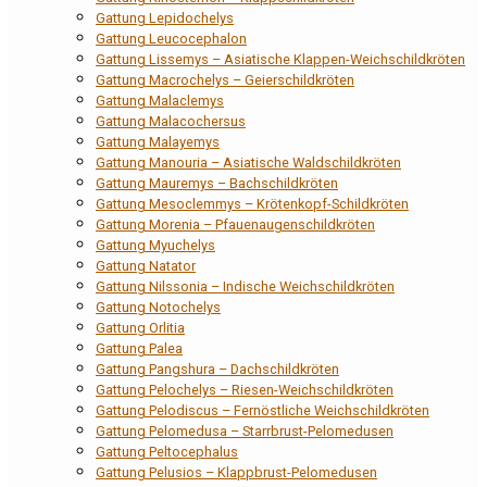
Gattung Lepidochelys
Gattung Leucocephalon
Gattung Lissemys – Asiatische Klappen-Weichschildkröten
Gattung Macrochelys – Geierschildkröten
Gattung Malaclemys
Gattung Malacochersus
Gattung Malayemys
Gattung Manouria – Asiatische Waldschildkröten
Gattung Mauremys – Bachschildkröten
Gattung Mesoclemmys – Krötenkopf-Schildkröten
Gattung Morenia – Pfauenaugenschildkröten
Gattung Myuchelys
Gattung Natator
Gattung Nilssonia – Indische Weichschildkröten
Gattung Notochelys
Gattung Orlitia
Gattung Palea
Gattung Pangshura – Dachschildkröten
Gattung Pelochelys – Riesen-Weichschildkröten
Gattung Pelodiscus – Fernöstliche Weichschildkröten
Gattung Pelomedusa – Starrbrust-Pelomedusen
Gattung Peltocephalus
Gattung Pelusios – Klappbrust-Pelomedusen