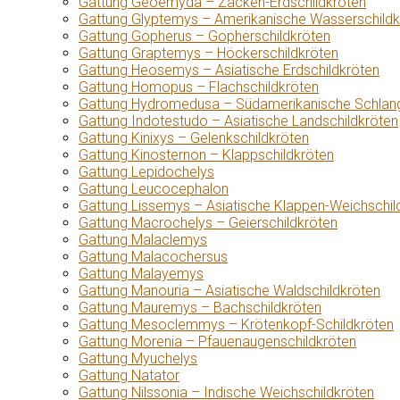
Gattung Geoemyda – Zacken-Erdschildkröten
Gattung Glyptemys – Amerikanische Wasserschildk
Gattung Gopherus – Gopherschildkröten
Gattung Graptemys – Höckerschildkröten
Gattung Heosemys – Asiatische Erdschildkröten
Gattung Homopus – Flachschildkröten
Gattung Hydromedusa – Südamerikanische Schlang
Gattung Indotestudo – Asiatische Landschildkröten
Gattung Kinixys – Gelenkschildkröten
Gattung Kinosternon – Klappschildkröten
Gattung Lepidochelys
Gattung Leucocephalon
Gattung Lissemys – Asiatische Klappen-Weichschil
Gattung Macrochelys – Geierschildkröten
Gattung Malaclemys
Gattung Malacochersus
Gattung Malayemys
Gattung Manouria – Asiatische Waldschildkröten
Gattung Mauremys – Bachschildkröten
Gattung Mesoclemmys – Krötenkopf-Schildkröten
Gattung Morenia – Pfauenaugenschildkröten
Gattung Myuchelys
Gattung Natator
Gattung Nilssonia – Indische Weichschildkröten