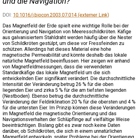
und die Navigation?
DOI:
10.1016/j.biocon.2003.07.014 (externer Link)
Das Magnetfeld der Erde spielt eine wichtige Rolle bei der
Orientierung und Navigation von Meeresschildkröten. Käfige
aus galvanisiertem Stahldraht werden häufig über die Nester
von Schildkröten gestülpt, um diese vor Fressfeinden zu
schützen. Allerdings hat dieses Material eine hohe
magnetische Permeabilität und könnte deshalb das lokale
natürliche Magnetfeld beeinflussen. Hier zeigen wir anhand
von Magnetfeldmessungen, dass die verwendeten
Standardkäfige das lokale Magnetfeld um die sich
entwickelnden Eier signifikant verändert. Die durchschnittliche
Intensität der Veränderung betrug 26 % für die oben
liegenden Eier und zirka 5 % für die am tiefsten liegenden
(Nestboden). Ebenso betrug die durchschnittliche
Veränderung der Feldinklination 20 % für die obersten und 4 %
für die untersten Eier. Im Prinzip können diese Veränderungen
im Magnetfeld die magnetische Orientierung und das
Navigationsverhalten der Schlüpflinge auf vielfältige Weise
beeinträchtigen. Bislang gibt es zwar noch keine Daten
darüber, ob Schildkröten, die sich in einem unnatürlichen
Magnetfeld entwickeln, später Probleme bei der Orientierung