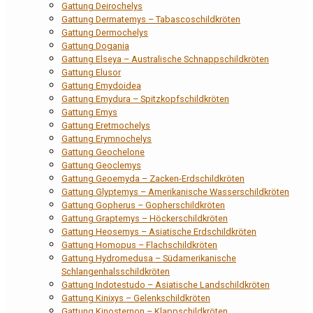
Gattung Deirochelys
Gattung Dermatemys – Tabascoschildkröten
Gattung Dermochelys
Gattung Dogania
Gattung Elseya – Australische Schnappschildkröten
Gattung Elusor
Gattung Emydoidea
Gattung Emydura – Spitzkopfschildkröten
Gattung Emys
Gattung Eretmochelys
Gattung Erymnochelys
Gattung Geochelone
Gattung Geoclemys
Gattung Geoemyda – Zacken-Erdschildkröten
Gattung Glyptemys – Amerikanische Wasserschildkröten
Gattung Gopherus – Gopherschildkröten
Gattung Graptemys – Höckerschildkröten
Gattung Heosemys – Asiatische Erdschildkröten
Gattung Homopus – Flachschildkröten
Gattung Hydromedusa – Südamerikanische
Schlangenhalsschildkröten
Gattung Indotestudo – Asiatische Landschildkröten
Gattung Kinixys – Gelenkschildkröten
Gattung Kinosternon – Klappschildkröten