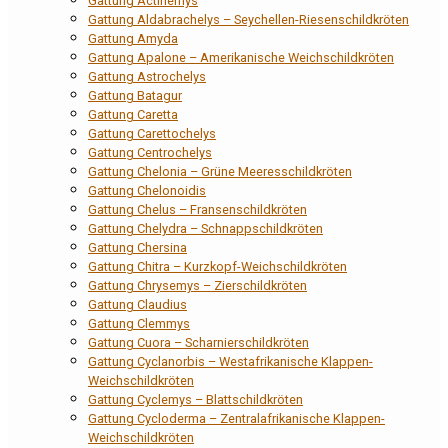
Gattung Actinemys
Gattung Aldabrachelys – Seychellen-Riesenschildkröten
Gattung Amyda
Gattung Apalone – Amerikanische Weichschildkröten
Gattung Astrochelys
Gattung Batagur
Gattung Caretta
Gattung Carettochelys
Gattung Centrochelys
Gattung Chelonia – Grüne Meeresschildkröten
Gattung Chelonoidis
Gattung Chelus – Fransenschildkröten
Gattung Chelydra – Schnappschildkröten
Gattung Chersina
Gattung Chitra – Kurzkopf-Weichschildkröten
Gattung Chrysemys – Zierschildkröten
Gattung Claudius
Gattung Clemmys
Gattung Cuora – Scharnierschildkröten
Gattung Cyclanorbis – Westafrikanische Klappen-
Weichschildkröten
Gattung Cyclemys – Blattschildkröten
Gattung Cycloderma – Zentralafrikanische Klappen-
Weichschildkröten