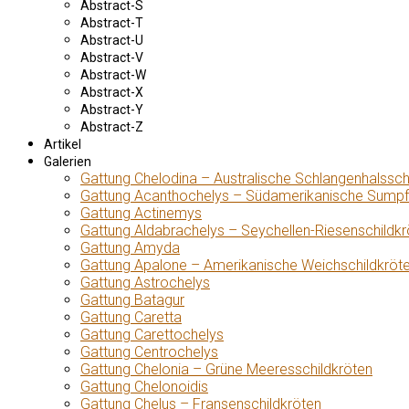
Abstract-S
Abstract-T
Abstract-U
Abstract-V
Abstract-W
Abstract-X
Abstract-Y
Abstract-Z
Artikel
Galerien
Gattung Chelodina – Australische Schlangenhalssch
Gattung Acanthochelys – Südamerikanische Sumpf
Gattung Actinemys
Gattung Aldabrachelys – Seychellen-Riesenschildkr
Gattung Amyda
Gattung Apalone – Amerikanische Weichschildkröt
Gattung Astrochelys
Gattung Batagur
Gattung Caretta
Gattung Carettochelys
Gattung Centrochelys
Gattung Chelonia – Grüne Meeresschildkröten
Gattung Chelonoidis
Gattung Chelus – Fransenschildkröten