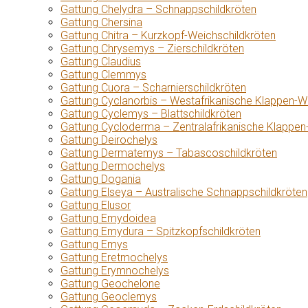
Gattung Chelydra – Schnappschildkröten
Gattung Chersina
Gattung Chitra – Kurzkopf-Weichschildkröten
Gattung Chrysemys – Zierschildkröten
Gattung Claudius
Gattung Clemmys
Gattung Cuora – Scharnierschildkröten
Gattung Cyclanorbis – Westafrikanische Klappen-W
Gattung Cyclemys – Blattschildkröten
Gattung Cycloderma – Zentralafrikanische Klappen
Gattung Deirochelys
Gattung Dermatemys – Tabascoschildkröten
Gattung Dermochelys
Gattung Dogania
Gattung Elseya – Australische Schnappschildkröten
Gattung Elusor
Gattung Emydoidea
Gattung Emydura – Spitzkopfschildkröten
Gattung Emys
Gattung Eretmochelys
Gattung Erymnochelys
Gattung Geochelone
Gattung Geoclemys