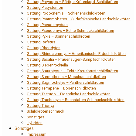
Gattung Phrynops – Bärtige Krötenkopf-Schildkröten
Gattung Platysternon
Gattung Podocnemis – Schienenschildkröten
Gattung Psammobates – Südafrikanische Landschildkröten
Gattung Pseudemydura
Gattung Pseudemys – Echte Schmuckschildkröten
Gattung Pyxis – Spinnenschildkröten
Gattung Rafetus
Gattung Rheodytes
Gattung Rhinoclemmys – Amerikanische Erdschildkröten
Gattung Sacalia – Pfauenaugen-Sumpfschildkröten
Gattung Siebenrockiella
Gattung Staurotypus – Echte Kreuzbrustschildkröten
Gattung Sternotherus – Moschusschildkröten
Gattung Stigmochelys – Pantherschildkröten
Gattung Terrapene – Dosenschildkröten
Gattung Testudo – Eigentliche Landschildkröten
Gattung Trachemys – Buchstaben-Schmuckschildkröten
Gattung Trionyx
Schildkrötenschmuck
Sonstiges
Hybriden
Sonstiges
Impressum