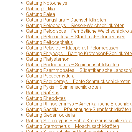
Gattung Notochelys
Gattung Orlitia
Gattung Palea
Gattung Pangshura – Dachschildkröten
Gattung Pelochelys – Riesen-Weichschildkröten
Gattung Pelodiscus – Fernöstliche Weichschildkröt
Gattung Pelomedusa – Starrbrust-Pelomedusen
Gattung Peltocephalus
Gattung Pelusios – Klappbrust-Pelomedusen
Gattung Phrynops – Bärtige Krötenkopf-Schildkröt
Gattung Platysternon
Gattung Podocnemis – Schienenschildkröten
Gattung Psammobates – Südafrikanische Landschi
Gattung Pseudemydura
Gattung Pseudemys – Echte Schmuckschildkröten
Gattung Pyxis – Spinnenschildkröten
Gattung Rafetus
Gattung Rheodytes
Gattung Rhinoclemmys – Amerikanische Erdschildk
Gattung Sacalia – Pfauenaugen-Sumpfschildkröten
Gattung Siebenrockiella
Gattung Staurotypus – Echte Kreuzbrustschildkröte
Gattung Sternotherus – Moschusschildkröten
Gattung Stigmochelys – Pantherschildkröten