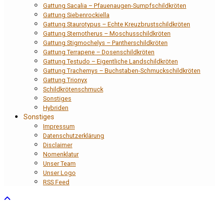
Gattung Sacalia – Pfauenaugen-Sumpfschildkröten
Gattung Siebenrockiella
Gattung Staurotypus – Echte Kreuzbrustschildkröten
Gattung Sternotherus – Moschusschildkröten
Gattung Stigmochelys – Pantherschildkröten
Gattung Terrapene – Dosenschildkröten
Gattung Testudo – Eigentliche Landschildkröten
Gattung Trachemys – Buchstaben-Schmuckschildkröten
Gattung Trionyx
Schildkrötenschmuck
Sonstiges
Hybriden
Sonstiges
Impressum
Datenschutzerklärung
Disclaimer
Nomenklatur
Unser Team
Unser Logo
RSS Feed