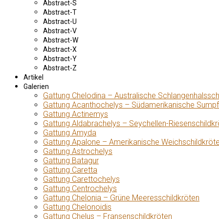
Abstract-S
Abstract-T
Abstract-U
Abstract-V
Abstract-W
Abstract-X
Abstract-Y
Abstract-Z
Artikel
Galerien
Gattung Chelodina – Australische Schlangenhalssch
Gattung Acanthochelys – Südamerikanische Sumpf
Gattung Actinemys
Gattung Aldabrachelys – Seychellen-Riesenschildkr
Gattung Amyda
Gattung Apalone – Amerikanische Weichschildkröt
Gattung Astrochelys
Gattung Batagur
Gattung Caretta
Gattung Carettochelys
Gattung Centrochelys
Gattung Chelonia – Grüne Meeresschildkröten
Gattung Chelonoidis
Gattung Chelus – Fransenschildkröten