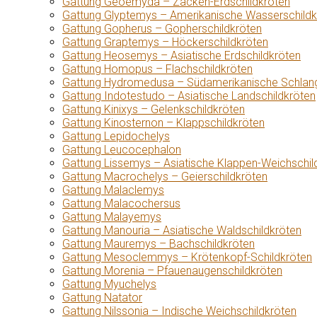
Gattung Geoemyda – Zacken-Erdschildkröten
Gattung Glyptemys – Amerikanische Wasserschildk
Gattung Gopherus – Gopherschildkröten
Gattung Graptemys – Höckerschildkröten
Gattung Heosemys – Asiatische Erdschildkröten
Gattung Homopus – Flachschildkröten
Gattung Hydromedusa – Südamerikanische Schlang
Gattung Indotestudo – Asiatische Landschildkröten
Gattung Kinixys – Gelenkschildkröten
Gattung Kinosternon – Klappschildkröten
Gattung Lepidochelys
Gattung Leucocephalon
Gattung Lissemys – Asiatische Klappen-Weichschil
Gattung Macrochelys – Geierschildkröten
Gattung Malaclemys
Gattung Malacochersus
Gattung Malayemys
Gattung Manouria – Asiatische Waldschildkröten
Gattung Mauremys – Bachschildkröten
Gattung Mesoclemmys – Krötenkopf-Schildkröten
Gattung Morenia – Pfauenaugenschildkröten
Gattung Myuchelys
Gattung Natator
Gattung Nilssonia – Indische Weichschildkröten