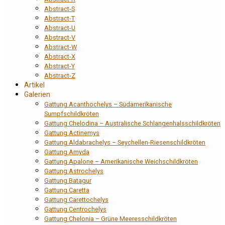
Abstract-S
Abstract-T
Abstract-U
Abstract-V
Abstract-W
Abstract-X
Abstract-Y
Abstract-Z
Artikel
Galerien
Gattung Acanthochelys – Südamerikanische
Sumpfschildkröten
Gattung Chelodina – Australische Schlangenhalsschildkröten
Gattung Actinemys
Gattung Aldabrachelys – Seychellen-Riesenschildkröten
Gattung Amyda
Gattung Apalone – Amerikanische Weichschildkröten
Gattung Astrochelys
Gattung Batagur
Gattung Caretta
Gattung Carettochelys
Gattung Centrochelys
Gattung Chelonia – Grüne Meeresschildkröten