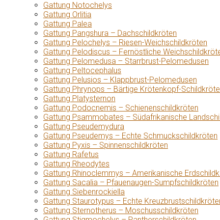
Gattung Notochelys
Gattung Orlitia
Gattung Palea
Gattung Pangshura – Dachschildkröten
Gattung Pelochelys – Riesen-Weichschildkröten
Gattung Pelodiscus – Fernöstliche Weichschildkröt
Gattung Pelomedusa – Starrbrust-Pelomedusen
Gattung Peltocephalus
Gattung Pelusios – Klappbrust-Pelomedusen
Gattung Phrynops – Bärtige Krötenkopf-Schildkröt
Gattung Platysternon
Gattung Podocnemis – Schienenschildkröten
Gattung Psammobates – Südafrikanische Landschi
Gattung Pseudemydura
Gattung Pseudemys – Echte Schmuckschildkröten
Gattung Pyxis – Spinnenschildkröten
Gattung Rafetus
Gattung Rheodytes
Gattung Rhinoclemmys – Amerikanische Erdschildk
Gattung Sacalia – Pfauenaugen-Sumpfschildkröten
Gattung Siebenrockiella
Gattung Staurotypus – Echte Kreuzbrustschildkröte
Gattung Sternotherus – Moschusschildkröten
Gattung Stigmochelys – Pantherschildkröten