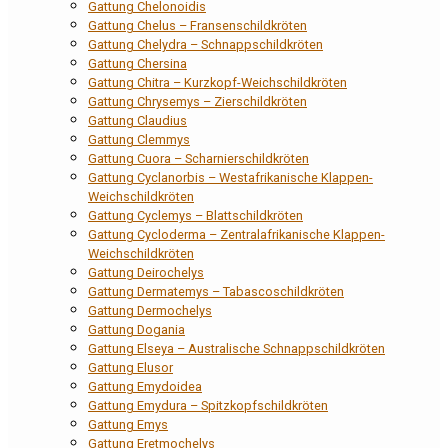
Gattung Chelonoidis
Gattung Chelus – Fransenschildkröten
Gattung Chelydra – Schnappschildkröten
Gattung Chersina
Gattung Chitra – Kurzkopf-Weichschildkröten
Gattung Chrysemys – Zierschildkröten
Gattung Claudius
Gattung Clemmys
Gattung Cuora – Scharnierschildkröten
Gattung Cyclanorbis – Westafrikanische Klappen-
Weichschildkröten
Gattung Cyclemys – Blattschildkröten
Gattung Cycloderma – Zentralafrikanische Klappen-
Weichschildkröten
Gattung Deirochelys
Gattung Dermatemys – Tabascoschildkröten
Gattung Dermochelys
Gattung Dogania
Gattung Elseya – Australische Schnappschildkröten
Gattung Elusor
Gattung Emydoidea
Gattung Emydura – Spitzkopfschildkröten
Gattung Emys
Gattung Eretmochelys