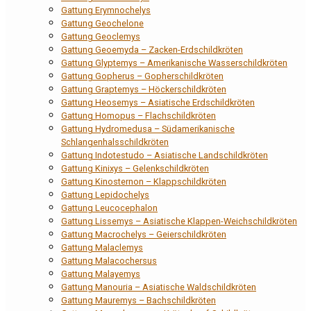
Gattung Erymnochelys
Gattung Geochelone
Gattung Geoclemys
Gattung Geoemyda – Zacken-Erdschildkröten
Gattung Glyptemys – Amerikanische Wasserschildkröten
Gattung Gopherus – Gopherschildkröten
Gattung Graptemys – Höckerschildkröten
Gattung Heosemys – Asiatische Erdschildkröten
Gattung Homopus – Flachschildkröten
Gattung Hydromedusa – Südamerikanische
Schlangenhalsschildkröten
Gattung Indotestudo – Asiatische Landschildkröten
Gattung Kinixys – Gelenkschildkröten
Gattung Kinosternon – Klappschildkröten
Gattung Lepidochelys
Gattung Leucocephalon
Gattung Lissemys – Asiatische Klappen-Weichschildkröten
Gattung Macrochelys – Geierschildkröten
Gattung Malaclemys
Gattung Malacochersus
Gattung Malayemys
Gattung Manouria – Asiatische Waldschildkröten
Gattung Mauremys – Bachschildkröten