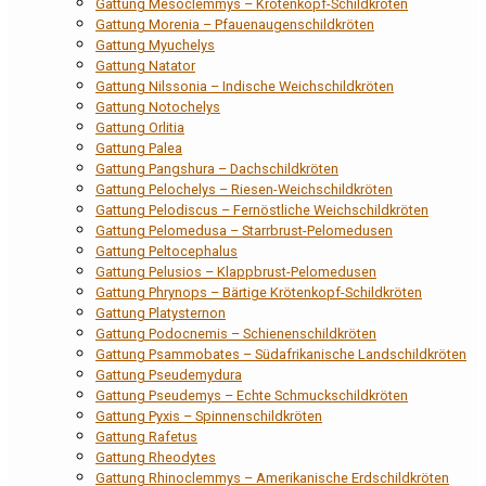
Gattung Mesoclemmys – Krötenkopf-Schildkröten
Gattung Morenia – Pfauenaugenschildkröten
Gattung Myuchelys
Gattung Natator
Gattung Nilssonia – Indische Weichschildkröten
Gattung Notochelys
Gattung Orlitia
Gattung Palea
Gattung Pangshura – Dachschildkröten
Gattung Pelochelys – Riesen-Weichschildkröten
Gattung Pelodiscus – Fernöstliche Weichschildkröten
Gattung Pelomedusa – Starrbrust-Pelomedusen
Gattung Peltocephalus
Gattung Pelusios – Klappbrust-Pelomedusen
Gattung Phrynops – Bärtige Krötenkopf-Schildkröten
Gattung Platysternon
Gattung Podocnemis – Schienenschildkröten
Gattung Psammobates – Südafrikanische Landschildkröten
Gattung Pseudemydura
Gattung Pseudemys – Echte Schmuckschildkröten
Gattung Pyxis – Spinnenschildkröten
Gattung Rafetus
Gattung Rheodytes
Gattung Rhinoclemmys – Amerikanische Erdschildkröten