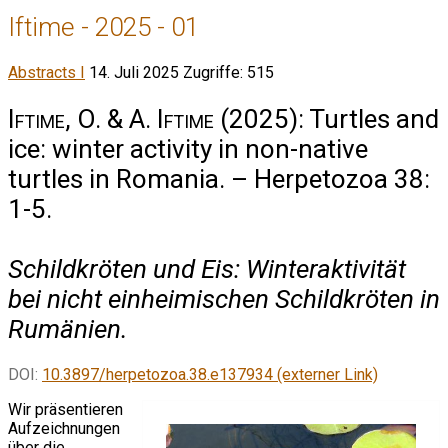
Iftime - 2025 - 01
Abstracts I
14. Juli 2025
Zugriffe: 515
Iftime, O. & A. Iftime
(2025): Turtles and
ice: winter activity in non-native
turtles in Romania. – Herpetozoa 38:
1-5.
Schildkröten und Eis: Winteraktivität
bei nicht einheimischen Schildkröten in
Rumänien.
DOI:
10.3897/herpetozoa.38.e137934 (externer Link)
Wir präsentieren
Aufzeichnungen
über die