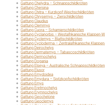
Gattung Chelydra – Schnappschildkröten
Gattung Chersina
Gattung Chitra – Kurzkopf-Weichschildkröten
Gattung Chrysemys – Zierschildkröten
Gattung Claudius
Gattung Clemmys
Gattung Cuora – Scharnierschildkröten
Gattung Cyclanorbis – Westafrikanische Klappen-W
Gattung Cyclemys – Blattschildkröten
Gattung Cycloderma – Zentralafrikanische Klappen
Gattung Deirochelys
Gattung Dermatemys – Tabascoschildkröten
Gattung Dermochelys
Gattung Dogania
Gattung Elseya – Australische Schnappschildkröten
Gattung Elusor
Gattung Emydoidea
Gattung Emydura – Spitzkopfschildkröten
Gattung Emys
Gattung Eretmochelys
Gattung Erymnochelys
Gattung Geochelone
Gattung Geoclemys