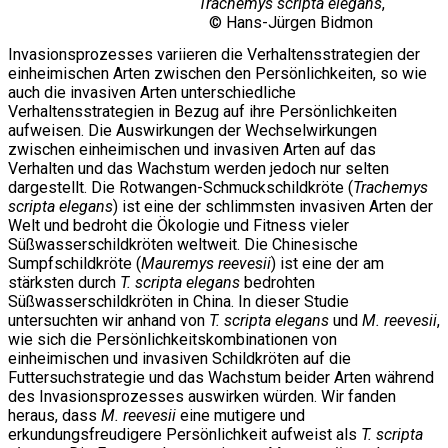
Trachemys scripta elegans
,
© Hans-Jürgen Bidmon
Invasionsprozesses variieren die Verhaltensstrategien der
einheimischen Arten zwischen den Persönlichkeiten, so wie
auch die invasiven Arten unterschiedliche
Verhaltensstrategien in Bezug auf ihre Persönlichkeiten
aufweisen. Die Auswirkungen der Wechselwirkungen
zwischen einheimischen und invasiven Arten auf das
Verhalten und das Wachstum werden jedoch nur selten
dargestellt. Die Rotwangen-Schmuckschildkröte (
Trachemys
scripta elegans
) ist eine der schlimmsten invasiven Arten der
Welt und bedroht die Ökologie und Fitness vieler
Süßwasserschildkröten weltweit. Die Chinesische
Sumpfschildkröte (
Mauremys reevesii
) ist eine der am
stärksten durch
T. scripta elegans
bedrohten
Süßwasserschildkröten in China. In dieser Studie
untersuchten wir anhand von
T. scripta elegans
und
M. reevesii
,
wie sich die Persönlichkeitskombinationen von
einheimischen und invasiven Schildkröten auf die
Futtersuchstrategie und das Wachstum beider Arten während
des Invasionsprozesses auswirken würden. Wir fanden
heraus, dass
M. reevesii
eine mutigere und
erkundungsfreudigere Persönlichkeit aufweist als
T. scripta