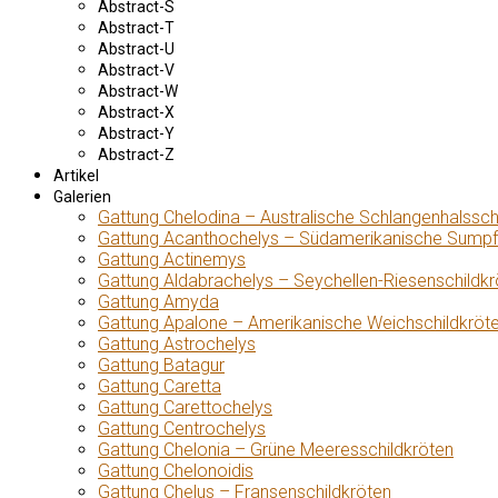
Abstract-S
Abstract-T
Abstract-U
Abstract-V
Abstract-W
Abstract-X
Abstract-Y
Abstract-Z
Artikel
Galerien
Gattung Chelodina – Australische Schlangenhalssch
Gattung Acanthochelys – Südamerikanische Sumpf
Gattung Actinemys
Gattung Aldabrachelys – Seychellen-Riesenschildkr
Gattung Amyda
Gattung Apalone – Amerikanische Weichschildkröt
Gattung Astrochelys
Gattung Batagur
Gattung Caretta
Gattung Carettochelys
Gattung Centrochelys
Gattung Chelonia – Grüne Meeresschildkröten
Gattung Chelonoidis
Gattung Chelus – Fransenschildkröten