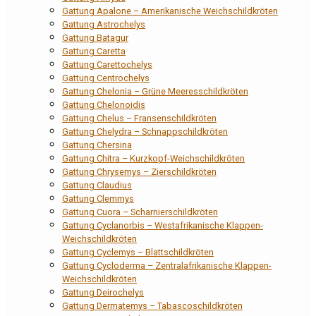
Gattung Apalone – Amerikanische Weichschildkröten
Gattung Astrochelys
Gattung Batagur
Gattung Caretta
Gattung Carettochelys
Gattung Centrochelys
Gattung Chelonia – Grüne Meeresschildkröten
Gattung Chelonoidis
Gattung Chelus – Fransenschildkröten
Gattung Chelydra – Schnappschildkröten
Gattung Chersina
Gattung Chitra – Kurzkopf-Weichschildkröten
Gattung Chrysemys – Zierschildkröten
Gattung Claudius
Gattung Clemmys
Gattung Cuora – Scharnierschildkröten
Gattung Cyclanorbis – Westafrikanische Klappen-
Weichschildkröten
Gattung Cyclemys – Blattschildkröten
Gattung Cycloderma – Zentralafrikanische Klappen-
Weichschildkröten
Gattung Deirochelys
Gattung Dermatemys – Tabascoschildkröten