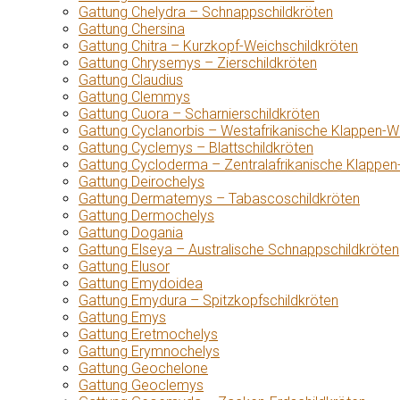
Gattung Chelydra – Schnappschildkröten
Gattung Chersina
Gattung Chitra – Kurzkopf-Weichschildkröten
Gattung Chrysemys – Zierschildkröten
Gattung Claudius
Gattung Clemmys
Gattung Cuora – Scharnierschildkröten
Gattung Cyclanorbis – Westafrikanische Klappen-W
Gattung Cyclemys – Blattschildkröten
Gattung Cycloderma – Zentralafrikanische Klappen
Gattung Deirochelys
Gattung Dermatemys – Tabascoschildkröten
Gattung Dermochelys
Gattung Dogania
Gattung Elseya – Australische Schnappschildkröten
Gattung Elusor
Gattung Emydoidea
Gattung Emydura – Spitzkopfschildkröten
Gattung Emys
Gattung Eretmochelys
Gattung Erymnochelys
Gattung Geochelone
Gattung Geoclemys