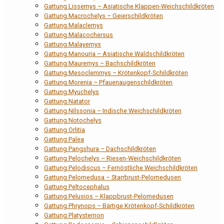
Gattung Lissemys – Asiatische Klappen-Weichschildkröten
Gattung Macrochelys – Geierschildkröten
Gattung Malaclemys
Gattung Malacochersus
Gattung Malayemys
Gattung Manouria – Asiatische Waldschildkröten
Gattung Mauremys – Bachschildkröten
Gattung Mesoclemmys – Krötenkopf-Schildkröten
Gattung Morenia – Pfauenaugenschildkröten
Gattung Myuchelys
Gattung Natator
Gattung Nilssonia – Indische Weichschildkröten
Gattung Notochelys
Gattung Orlitia
Gattung Palea
Gattung Pangshura – Dachschildkröten
Gattung Pelochelys – Riesen-Weichschildkröten
Gattung Pelodiscus – Fernöstliche Weichschildkröten
Gattung Pelomedusa – Starrbrust-Pelomedusen
Gattung Peltocephalus
Gattung Pelusios – Klappbrust-Pelomedusen
Gattung Phrynops – Bärtige Krötenkopf-Schildkröten
Gattung Platysternon