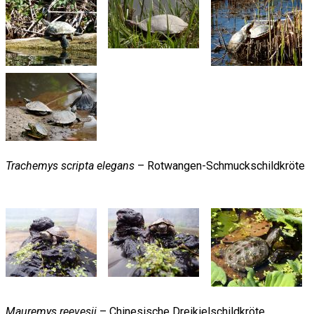
Trachemys scripta elegans
– Rotwangen-Schmuckschildkröte
Mauremys reevesii
– Chinesische Dreikielschildkröte