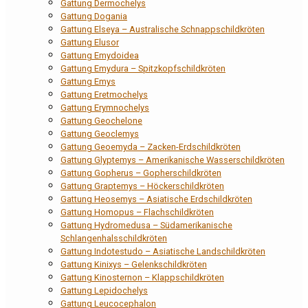
Gattung Dermochelys
Gattung Dogania
Gattung Elseya – Australische Schnappschildkröten
Gattung Elusor
Gattung Emydoidea
Gattung Emydura – Spitzkopfschildkröten
Gattung Emys
Gattung Eretmochelys
Gattung Erymnochelys
Gattung Geochelone
Gattung Geoclemys
Gattung Geoemyda – Zacken-Erdschildkröten
Gattung Glyptemys – Amerikanische Wasserschildkröten
Gattung Gopherus – Gopherschildkröten
Gattung Graptemys – Höckerschildkröten
Gattung Heosemys – Asiatische Erdschildkröten
Gattung Homopus – Flachschildkröten
Gattung Hydromedusa – Südamerikanische
Schlangenhalsschildkröten
Gattung Indotestudo – Asiatische Landschildkröten
Gattung Kinixys – Gelenkschildkröten
Gattung Kinosternon – Klappschildkröten
Gattung Lepidochelys
Gattung Leucocephalon