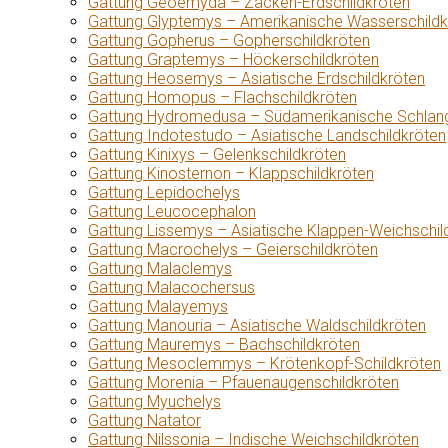
Gattung Geoemyda – Zacken-Erdschildkröten
Gattung Glyptemys – Amerikanische Wasserschildk
Gattung Gopherus – Gopherschildkröten
Gattung Graptemys – Höckerschildkröten
Gattung Heosemys – Asiatische Erdschildkröten
Gattung Homopus – Flachschildkröten
Gattung Hydromedusa – Südamerikanische Schlang
Gattung Indotestudo – Asiatische Landschildkröten
Gattung Kinixys – Gelenkschildkröten
Gattung Kinosternon – Klappschildkröten
Gattung Lepidochelys
Gattung Leucocephalon
Gattung Lissemys – Asiatische Klappen-Weichschil
Gattung Macrochelys – Geierschildkröten
Gattung Malaclemys
Gattung Malacochersus
Gattung Malayemys
Gattung Manouria – Asiatische Waldschildkröten
Gattung Mauremys – Bachschildkröten
Gattung Mesoclemmys – Krötenkopf-Schildkröten
Gattung Morenia – Pfauenaugenschildkröten
Gattung Myuchelys
Gattung Natator
Gattung Nilssonia – Indische Weichschildkröten