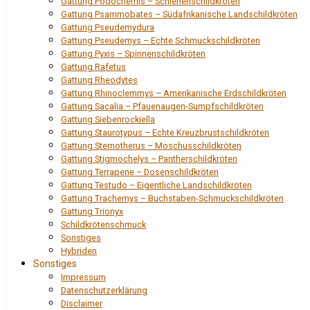
Gattung Podocnemis – Schienenschildkröten
Gattung Psammobates – Südafrikanische Landschildkröten
Gattung Pseudemydura
Gattung Pseudemys – Echte Schmuckschildkröten
Gattung Pyxis – Spinnenschildkröten
Gattung Rafetus
Gattung Rheodytes
Gattung Rhinoclemmys – Amerikanische Erdschildkröten
Gattung Sacalia – Pfauenaugen-Sumpfschildkröten
Gattung Siebenrockiella
Gattung Staurotypus – Echte Kreuzbrustschildkröten
Gattung Sternotherus – Moschusschildkröten
Gattung Stigmochelys – Pantherschildkröten
Gattung Terrapene – Dosenschildkröten
Gattung Testudo – Eigentliche Landschildkröten
Gattung Trachemys – Buchstaben-Schmuckschildkröten
Gattung Trionyx
Schildkrötenschmuck
Sonstiges
Hybriden
Sonstiges
Impressum
Datenschutzerklärung
Disclaimer