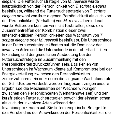
elegans
. Die Futtersuchstrategie von
M. reevesii
wurde
hauptsächlich von der Persönlichkeit von
T. scripta elegans
beeinflusst, während die Futtersuchstrategie von
T. scripta
elegans
sowohl von ihrer eigenen Persönlichkeit als auch von
der Persönlichkeit (Verhalten) von
M. reevesii
beeinflusst
wurde. Außerdem konnten wir nicht feststellen, dass das
Zusammentreffen der Kombination dieser zwei
unterschiedlichen Persönlichkeiten das Wachstum von
T.
scripta elegans
oder
M. reevesii
beeinflusst. Die Unterschiede
in der Futtersuchstrategie könnten auf die Dominanz der
invasiven Arten und die Unterschiede in der oberflächlichen
Erkundung und der gründlichen Ausbeutung bei der
Futtersuchstrategie im Zusammenhang mit den
Persönlichkeiten zurückzuführen sein. Das Fehlen von
Unterschieden im Wachstum könnte auf Kompromisse bei der
Energieverteilung zwischen den Persönlichkeiten
zurückzuführen sein oder durch die langsame Wachstumsrate
der Schildkröten verdeckt werden. Insgesamt zeigen unsere
Ergebnisse die Mechanismen der Wechselwirkungen
zwischen den Persönlichkeiten (Verhaltensweisen) und den
kurzfristigen Futtersuchstrategien sowohl der einheimischen
als auch der invasiven Arten während des
Invasionsprozesses auf. Sie liefern empirische Belege für
das Verständnis der Auswirkungen der Persönlichkeit auf die