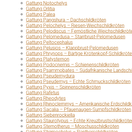
Gattung Notochelys
Gattung Orlitia
Gattung Palea
Gattung Pangshura – Dachschildkröten
Gattung Pelochelys – Riesen-Weichschildkröten
Gattung Pelodiscus – Fernöstliche Weichschildkröt
Gattung Pelomedusa – Starrbrust-Pelomedusen
Gattung Peltocephalus
Gattung Pelusios – Klappbrust-Pelomedusen
Gattung Phrynops – Bärtige Krötenkopf-Schildkröt
Gattung Platysternon
Gattung Podocnemis – Schienenschildkröten
Gattung Psammobates – Südafrikanische Landschi
Gattung Pseudemydura
Gattung Pseudemys – Echte Schmuckschildkröten
Gattung Pyxis – Spinnenschildkröten
Gattung Rafetus
Gattung Rheodytes
Gattung Rhinoclemmys – Amerikanische Erdschildk
Gattung Sacalia – Pfauenaugen-Sumpfschildkröten
Gattung Siebenrockiella
Gattung Staurotypus – Echte Kreuzbrustschildkröte
Gattung Sternotherus – Moschusschildkröten
Gattung Stigmochelys – Pantherschildkröten