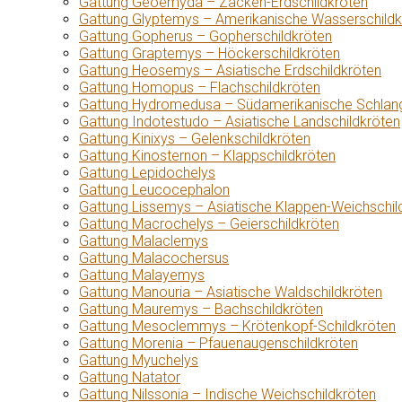
Gattung Geoemyda – Zacken-Erdschildkröten
Gattung Glyptemys – Amerikanische Wasserschildk
Gattung Gopherus – Gopherschildkröten
Gattung Graptemys – Höckerschildkröten
Gattung Heosemys – Asiatische Erdschildkröten
Gattung Homopus – Flachschildkröten
Gattung Hydromedusa – Südamerikanische Schlang
Gattung Indotestudo – Asiatische Landschildkröten
Gattung Kinixys – Gelenkschildkröten
Gattung Kinosternon – Klappschildkröten
Gattung Lepidochelys
Gattung Leucocephalon
Gattung Lissemys – Asiatische Klappen-Weichschil
Gattung Macrochelys – Geierschildkröten
Gattung Malaclemys
Gattung Malacochersus
Gattung Malayemys
Gattung Manouria – Asiatische Waldschildkröten
Gattung Mauremys – Bachschildkröten
Gattung Mesoclemmys – Krötenkopf-Schildkröten
Gattung Morenia – Pfauenaugenschildkröten
Gattung Myuchelys
Gattung Natator
Gattung Nilssonia – Indische Weichschildkröten