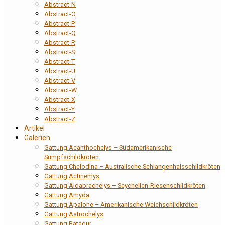
Abstract-N
Abstract-O
Abstract-P
Abstract-Q
Abstract-R
Abstract-S
Abstract-T
Abstract-U
Abstract-V
Abstract-W
Abstract-X
Abstract-Y
Abstract-Z
Artikel
Galerien
Gattung Acanthochelys – Südamerikanische
Sumpfschildkröten
Gattung Chelodina – Australische Schlangenhalsschildkröten
Gattung Actinemys
Gattung Aldabrachelys – Seychellen-Riesenschildkröten
Gattung Amyda
Gattung Apalone – Amerikanische Weichschildkröten
Gattung Astrochelys
Gattung Batagur