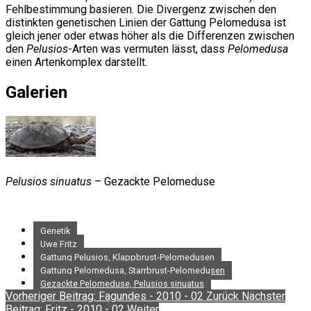
Fehlbestimmung basieren. Die Divergenz zwischen den
distinkten genetischen Linien der Gattung Pelomedusa ist
gleich jener oder etwas höher als die Differenzen zwischen
den
Pelusios
-Arten was vermuten lässt, dass
Pelomedusa
einen Artenkomplex darstellt.
Galerien
Pelusios sinuatus
– Gezackte Pelomeduse
Genetik
Uwe Fritz
Gattung Pelusios, Klappbrust-Pelomedusen
Gattung Pelomedusa, Starrbrust-Pelomedusen
Gezackte Pelomeduse, Pelusios sinuatus
Vorheriger Beitrag: Fagundes - 2010 - 02
Zurück
Nächster
Beitrag: Fritz - 2010 - 02
Weiter