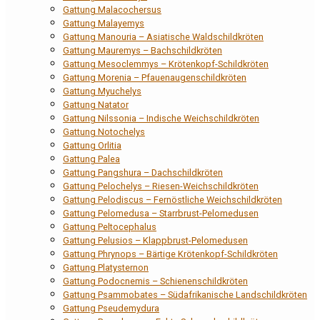
Gattung Malacochersus
Gattung Malayemys
Gattung Manouria – Asiatische Waldschildkröten
Gattung Mauremys – Bachschildkröten
Gattung Mesoclemmys – Krötenkopf-Schildkröten
Gattung Morenia – Pfauenaugenschildkröten
Gattung Myuchelys
Gattung Natator
Gattung Nilssonia – Indische Weichschildkröten
Gattung Notochelys
Gattung Orlitia
Gattung Palea
Gattung Pangshura – Dachschildkröten
Gattung Pelochelys – Riesen-Weichschildkröten
Gattung Pelodiscus – Fernöstliche Weichschildkröten
Gattung Pelomedusa – Starrbrust-Pelomedusen
Gattung Peltocephalus
Gattung Pelusios – Klappbrust-Pelomedusen
Gattung Phrynops – Bärtige Krötenkopf-Schildkröten
Gattung Platysternon
Gattung Podocnemis – Schienenschildkröten
Gattung Psammobates – Südafrikanische Landschildkröten
Gattung Pseudemydura