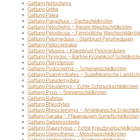
Gattung Notochelys
Gattung Orlitia
Gattung Palea
Gattung Pangshura – Dachschildkröten
Gattung Pelochelys – Riesen-Weichschildkröten
Gattung Pelodiscus – Fernöstliche Weichschildkröt
Gattung Pelomedusa – Starrbrust-Pelomedusen
Gattung Peltocephalus
Gattung Pelusios – Klappbrust-Pelomedusen
Gattung Phrynops – Bärtige Krötenkopf-Schildkröt
Gattung Platysternon
Gattung Podocnemis – Schienenschildkröten
Gattung Psammobates – Südafrikanische Landschi
Gattung Pseudemydura
Gattung Pseudemys – Echte Schmuckschildkröten
Gattung Pyxis – Spinnenschildkröten
Gattung Rafetus
Gattung Rheodytes
Gattung Rhinoclemmys – Amerikanische Erdschildk
Gattung Sacalia – Pfauenaugen-Sumpfschildkröten
Gattung Siebenrockiella
Gattung Staurotypus – Echte Kreuzbrustschildkröte
Gattung Sternotherus – Moschusschildkröten
Gattung Stigmochelys – Pantherschildkröten