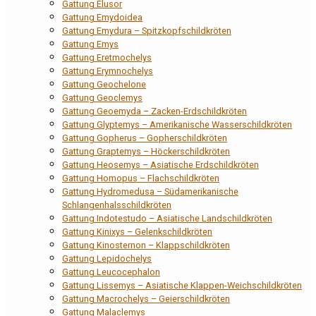
Gattung Elusor
Gattung Emydoidea
Gattung Emydura – Spitzkopfschildkröten
Gattung Emys
Gattung Eretmochelys
Gattung Erymnochelys
Gattung Geochelone
Gattung Geoclemys
Gattung Geoemyda – Zacken-Erdschildkröten
Gattung Glyptemys – Amerikanische Wasserschildkröten
Gattung Gopherus – Gopherschildkröten
Gattung Graptemys – Höckerschildkröten
Gattung Heosemys – Asiatische Erdschildkröten
Gattung Homopus – Flachschildkröten
Gattung Hydromedusa – Südamerikanische
Schlangenhalsschildkröten
Gattung Indotestudo – Asiatische Landschildkröten
Gattung Kinixys – Gelenkschildkröten
Gattung Kinosternon – Klappschildkröten
Gattung Lepidochelys
Gattung Leucocephalon
Gattung Lissemys – Asiatische Klappen-Weichschildkröten
Gattung Macrochelys – Geierschildkröten
Gattung Malaclemys