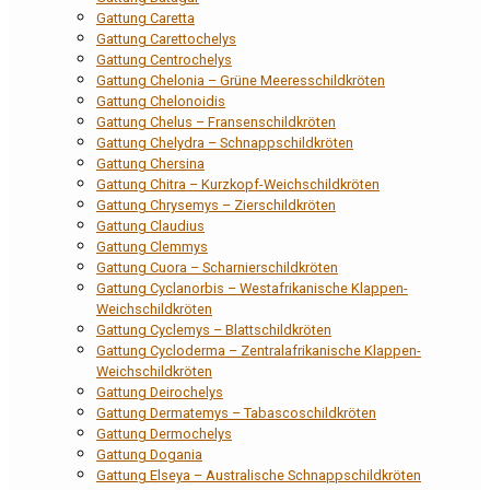
Gattung Caretta
Gattung Carettochelys
Gattung Centrochelys
Gattung Chelonia – Grüne Meeresschildkröten
Gattung Chelonoidis
Gattung Chelus – Fransenschildkröten
Gattung Chelydra – Schnappschildkröten
Gattung Chersina
Gattung Chitra – Kurzkopf-Weichschildkröten
Gattung Chrysemys – Zierschildkröten
Gattung Claudius
Gattung Clemmys
Gattung Cuora – Scharnierschildkröten
Gattung Cyclanorbis – Westafrikanische Klappen-
Weichschildkröten
Gattung Cyclemys – Blattschildkröten
Gattung Cycloderma – Zentralafrikanische Klappen-
Weichschildkröten
Gattung Deirochelys
Gattung Dermatemys – Tabascoschildkröten
Gattung Dermochelys
Gattung Dogania
Gattung Elseya – Australische Schnappschildkröten