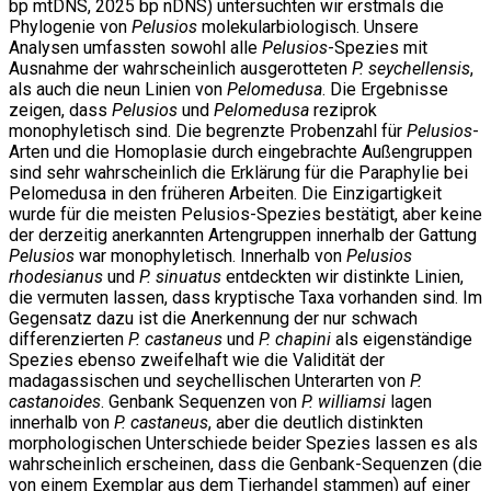
bp mtDNS, 2025 bp nDNS) untersuchten wir erstmals die
Phylogenie von
Pelusios
molekularbiologisch. Unsere
Analysen umfassten sowohl alle
Pelusios
-Spezies mit
Ausnahme der wahrscheinlich ausgerotteten
P. seychellensis
,
als auch die neun Linien von
Pelomedusa
. Die Ergebnisse
zeigen, dass
Pelusios
und
Pelomedusa
reziprok
monophyletisch sind. Die begrenzte Probenzahl für
Pelusios
-
Arten und die Homoplasie durch eingebrachte Außengruppen
sind sehr wahrscheinlich die Erklärung für die Paraphylie bei
Pelomedusa in den früheren Arbeiten. Die Einzigartigkeit
wurde für die meisten Pelusios-Spezies bestätigt, aber keine
der derzeitig anerkannten Artengruppen innerhalb der Gattung
Pelusios
war monophyletisch. Innerhalb von
Pelusios
rhodesianus
und
P. sinuatus
entdeckten wir distinkte Linien,
die vermuten lassen, dass kryptische Taxa vorhanden sind. Im
Gegensatz dazu ist die Anerkennung der nur schwach
differenzierten
P. castaneus
und
P. chapini
als eigenständige
Spezies ebenso zweifelhaft wie die Validität der
madagassischen und seychellischen Unterarten von
P.
castanoides
. Genbank Sequenzen von
P. williamsi
lagen
innerhalb von
P. castaneus
, aber die deutlich distinkten
morphologischen Unterschiede beider Spezies lassen es als
wahrscheinlich erscheinen, dass die Genbank-Sequenzen (die
von einem Exemplar aus dem Tierhandel stammen) auf einer