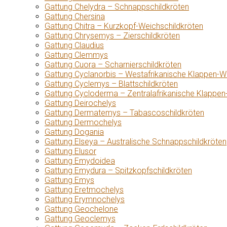
Gattung Chelydra – Schnappschildkröten
Gattung Chersina
Gattung Chitra – Kurzkopf-Weichschildkröten
Gattung Chrysemys – Zierschildkröten
Gattung Claudius
Gattung Clemmys
Gattung Cuora – Scharnierschildkröten
Gattung Cyclanorbis – Westafrikanische Klappen-W
Gattung Cyclemys – Blattschildkröten
Gattung Cycloderma – Zentralafrikanische Klappen
Gattung Deirochelys
Gattung Dermatemys – Tabascoschildkröten
Gattung Dermochelys
Gattung Dogania
Gattung Elseya – Australische Schnappschildkröten
Gattung Elusor
Gattung Emydoidea
Gattung Emydura – Spitzkopfschildkröten
Gattung Emys
Gattung Eretmochelys
Gattung Erymnochelys
Gattung Geochelone
Gattung Geoclemys