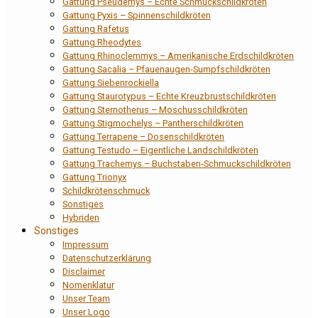
Gattung Pseudemys – Echte Schmuckschildkröten
Gattung Pyxis – Spinnenschildkröten
Gattung Rafetus
Gattung Rheodytes
Gattung Rhinoclemmys – Amerikanische Erdschildkröten
Gattung Sacalia – Pfauenaugen-Sumpfschildkröten
Gattung Siebenrockiella
Gattung Staurotypus – Echte Kreuzbrustschildkröten
Gattung Sternotherus – Moschusschildkröten
Gattung Stigmochelys – Pantherschildkröten
Gattung Terrapene – Dosenschildkröten
Gattung Testudo – Eigentliche Landschildkröten
Gattung Trachemys – Buchstaben-Schmuckschildkröten
Gattung Trionyx
Schildkrötenschmuck
Sonstiges
Hybriden
Sonstiges
Impressum
Datenschutzerklärung
Disclaimer
Nomenklatur
Unser Team
Unser Logo