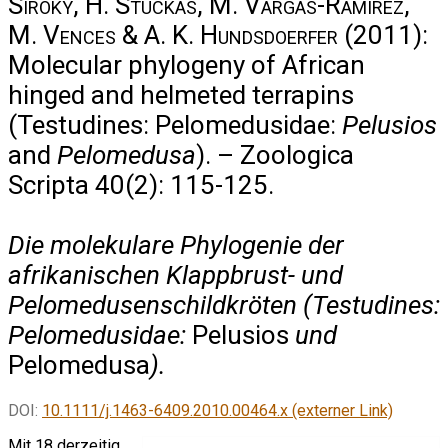
Siroky, H. Stuckas, M. Vargas-Ramírez,
M. Vences & A. K. Hundsdoerfer
(2011):
Molecular phylogeny of African
hinged and helmeted terrapins
(Testudines: Pelomedusidae:
Pelusios
and
Pelomedusa
). – Zoologica
Scripta 40(2): 115-125.
Die molekulare Phylogenie der
afrikanischen Klappbrust- und
Pelomedusenschildkröten (Testudines:
Pelomedusidae:
Pelusios
und
Pelomedusa
).
DOI:
10.1111/j.1463-6409.2010.00464.x (externer Link)
Mit 18 derzeitig