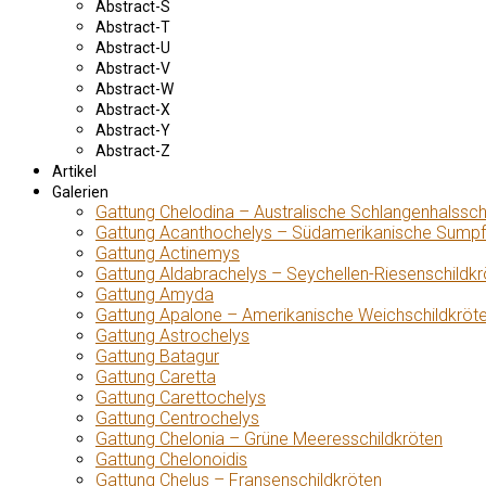
Abstract-S
Abstract-T
Abstract-U
Abstract-V
Abstract-W
Abstract-X
Abstract-Y
Abstract-Z
Artikel
Galerien
Gattung Chelodina – Australische Schlangenhalssch
Gattung Acanthochelys – Südamerikanische Sumpf
Gattung Actinemys
Gattung Aldabrachelys – Seychellen-Riesenschildkr
Gattung Amyda
Gattung Apalone – Amerikanische Weichschildkröt
Gattung Astrochelys
Gattung Batagur
Gattung Caretta
Gattung Carettochelys
Gattung Centrochelys
Gattung Chelonia – Grüne Meeresschildkröten
Gattung Chelonoidis
Gattung Chelus – Fransenschildkröten