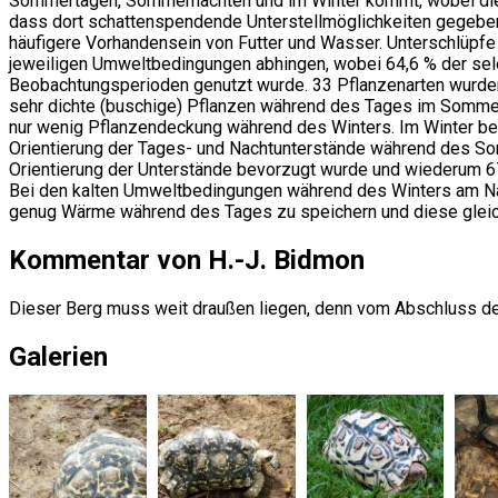
Sommertagen, Sommernächten und im Winter kommt, wobei die S
dass dort schattenspendende Unterstellmöglichkeiten gegeben 
häufigere Vorhandensein von Futter und Wasser. Unterschlüpfe
jeweiligen Umweltbedingungen abhingen, wobei 64,6 % der sele
Beobachtungsperioden genutzt wurde. 33 Pflanzenarten wurden 
sehr dichte (buschige) Pflanzen während des Tages im Somme
nur wenig Pflanzendeckung während des Winters. Im Winter bev
Orientierung der Tages- und Nachtunterstände während des So
Orientierung der Unterstände bevorzugt wurde und wiederum 67
Bei den kalten Umweltbedingungen während des Winters am Nava
genug Wärme während des Tages zu speichern und diese gleic
Kommentar von H.-J. Bidmon
Dieser Berg muss weit draußen liegen, denn vom Abschluss der
Galerien