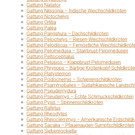
Gattung Natator
Gattung Nilssonia – Indische Weichschildkröten
Gattung Notochelys
Gattung Orlitia
Gattung Palea
Gattung Pangshura – Dachschildkröten
Gattung Pelochelys – Riesen-Weichschildkröten
Gattung Pelodiscus – Fernöstliche Weichschildkröt
Gattung Pelomedusa – Starrbrust-Pelomedusen
Gattung Peltocephalus
Gattung Pelusios – Klappbrust-Pelomedusen
Gattung Phrynops – Bärtige Krötenkopf-Schildkröt
Gattung Platysternon
Gattung Podocnemis – Schienenschildkröten
Gattung Psammobates – Südafrikanische Landschi
Gattung Pseudemydura
Gattung Pseudemys – Echte Schmuckschildkröten
Gattung Pyxis – Spinnenschildkröten
Gattung Rafetus
Gattung Rheodytes
Gattung Rhinoclemmys – Amerikanische Erdschildk
Gattung Sacalia – Pfauenaugen-Sumpfschildkröten
Gattung Siebenrockiella