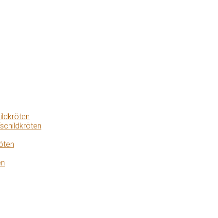
ildkröten
schildkröten
öten
en