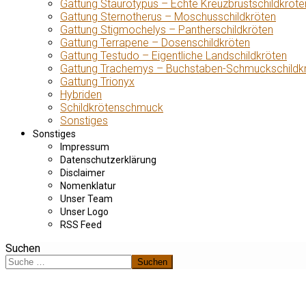
Gattung Staurotypus – Echte Kreuzbrustschildkröte
Gattung Sternotherus – Moschusschildkröten
Gattung Stigmochelys – Pantherschildkröten
Gattung Terrapene – Dosenschildkröten
Gattung Testudo – Eigentliche Landschildkröten
Gattung Trachemys – Buchstaben-Schmuckschildk
Gattung Trionyx
Hybriden
Schildkrötenschmuck
Sonstiges
Sonstiges
Impressum
Datenschutzerklärung
Disclaimer
Nomenklatur
Unser Team
Unser Logo
RSS Feed
Suchen
Suchen