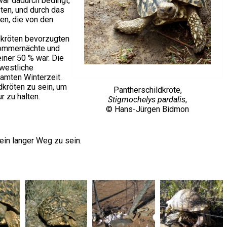
ar dadurch bedingt,
ten, und durch das
en, die von den
dkröten bevorzugten
Sommernächte und
iner 50 % war. Die
westliche
amten Winterzeit.
dkröten zu sein, um
Pantherschildkröte,
 zu halten.
Stigmochelys pardalis
,
© Hans-Jürgen Bidmon
ein langer Weg zu sein.