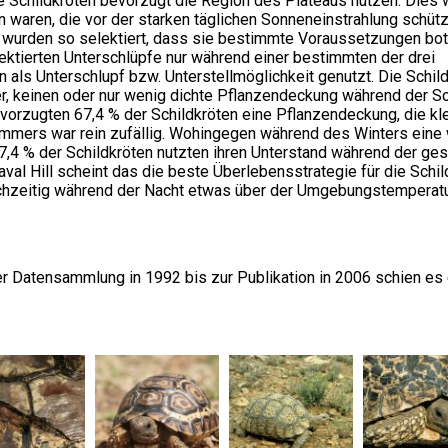
childkröten bevorzugt die Region des Plateaus nutzen. Dies w
waren, die vor der starken täglichen Sonneneinstrahlung schütz
 wurden so selektiert, dass sie bestimmte Voraussetzungen bot
ktierten Unterschlüpfe nur während einer bestimmten der drei
als Unterschlupf bzw. Unterstellmöglichkeit genutzt. Die Schil
r, keinen oder nur wenig dichte Pflanzendeckung während der 
orzugten 67,4 % der Schildkröten eine Pflanzendeckung, die kle
mmers war rein zufällig. Wohingegen während des Winters eine 
,4 % der Schildkröten nutzten ihren Unterstand während der ges
l Hill scheint das die beste Überlebensstrategie für die Schil
hzeitig während der Nacht etwas über der Umgebungstemperatur
 Datensammlung in 1992 bis zur Publikation in 2006 schien es 