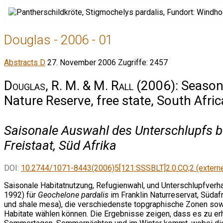
Douglas - 2006 - 01
Abstracts D
27. November 2006
Zugriffe: 2457
Douglas
, R. M. & M.
Rall
(2006): Seasona
Nature Reserve, free state, South Afri
Saisonale Auswahl des Unterschlupfs be
Freistaat, Süd Afrika
DOI:
10.2744/1071-8443(2006)5[121:SSSBLT]2.0.CO;2 (externe
Saisonale Habitatnutzung, Refugienwahl, und Unterschlupfve
1992) für
Geochelone pardalis
im Franklin Naturreservat, Südafr
und shale mesa), die verschiedenste topgraphische Zonen sowi
Habitate wählen können. Die Ergebnisse zeigen, dass es zu e