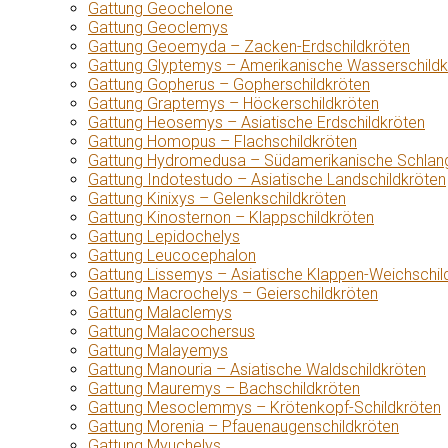
Gattung Geochelone
Gattung Geoclemys
Gattung Geoemyda – Zacken-Erdschildkröten
Gattung Glyptemys – Amerikanische Wasserschildk
Gattung Gopherus – Gopherschildkröten
Gattung Graptemys – Höckerschildkröten
Gattung Heosemys – Asiatische Erdschildkröten
Gattung Homopus – Flachschildkröten
Gattung Hydromedusa – Südamerikanische Schlang
Gattung Indotestudo – Asiatische Landschildkröten
Gattung Kinixys – Gelenkschildkröten
Gattung Kinosternon – Klappschildkröten
Gattung Lepidochelys
Gattung Leucocephalon
Gattung Lissemys – Asiatische Klappen-Weichschil
Gattung Macrochelys – Geierschildkröten
Gattung Malaclemys
Gattung Malacochersus
Gattung Malayemys
Gattung Manouria – Asiatische Waldschildkröten
Gattung Mauremys – Bachschildkröten
Gattung Mesoclemmys – Krötenkopf-Schildkröten
Gattung Morenia – Pfauenaugenschildkröten
Gattung Myuchelys