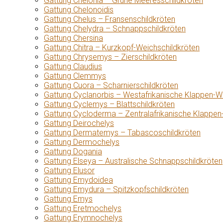
Gattung Chelonia – Grüne Meeresschildkröten
Gattung Chelonoidis
Gattung Chelus – Fransenschildkröten
Gattung Chelydra – Schnappschildkröten
Gattung Chersina
Gattung Chitra – Kurzkopf-Weichschildkröten
Gattung Chrysemys – Zierschildkröten
Gattung Claudius
Gattung Clemmys
Gattung Cuora – Scharnierschildkröten
Gattung Cyclanorbis – Westafrikanische Klappen-W
Gattung Cyclemys – Blattschildkröten
Gattung Cycloderma – Zentralafrikanische Klappen
Gattung Deirochelys
Gattung Dermatemys – Tabascoschildkröten
Gattung Dermochelys
Gattung Dogania
Gattung Elseya – Australische Schnappschildkröten
Gattung Elusor
Gattung Emydoidea
Gattung Emydura – Spitzkopfschildkröten
Gattung Emys
Gattung Eretmochelys
Gattung Erymnochelys