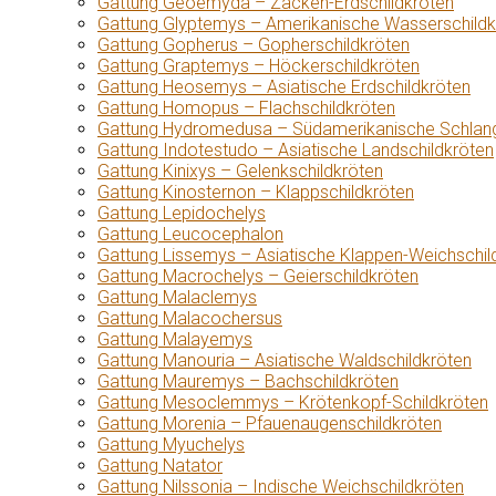
Gattung Geoemyda – Zacken-Erdschildkröten
Gattung Glyptemys – Amerikanische Wasserschildk
Gattung Gopherus – Gopherschildkröten
Gattung Graptemys – Höckerschildkröten
Gattung Heosemys – Asiatische Erdschildkröten
Gattung Homopus – Flachschildkröten
Gattung Hydromedusa – Südamerikanische Schlang
Gattung Indotestudo – Asiatische Landschildkröten
Gattung Kinixys – Gelenkschildkröten
Gattung Kinosternon – Klappschildkröten
Gattung Lepidochelys
Gattung Leucocephalon
Gattung Lissemys – Asiatische Klappen-Weichschil
Gattung Macrochelys – Geierschildkröten
Gattung Malaclemys
Gattung Malacochersus
Gattung Malayemys
Gattung Manouria – Asiatische Waldschildkröten
Gattung Mauremys – Bachschildkröten
Gattung Mesoclemmys – Krötenkopf-Schildkröten
Gattung Morenia – Pfauenaugenschildkröten
Gattung Myuchelys
Gattung Natator
Gattung Nilssonia – Indische Weichschildkröten