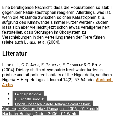
Eine beruhigende Nachricht, dass die Populationen so stabil
gegenüber Naturkatastrophen reagieren. Allerdings, was ist,
wenn die Abstände zwischen solchen Katastrophen z. B.
aufgrund des Klimawandels immer kürzer werden? Zudem
lässt sich aber vielleicht jetzt schon etwas verallgemeinert
feststellen, dass Störungen im Ökosystem zu
Verschiebungen in den Verteilungsraten der Tiere führen
(siehe auch
Luiselli
et al. (2004).
Literatur
Luiselli, L., G. C. Akani, E. Politano, E. Odegbune & O. Bello
(2004): Dietary shifts of sympatric freshwater turtles in
pristine and oil-polluted habitats of the Niger delta, southern
Nigeria. – Herpetological Journal 14(2): 57-64 oder
Abstract-
Archiv
.
Feldherpetologie
C. Kenneth Dodd Jr.
Florida-Dosenschildkröte, Terrapene carolina bauri
Vorheriger Beitrag: Díaz-Paniagua - 2006 - 01
Zurück
Nächster Beitrag: Dodd - 2006 - 01
Weiter