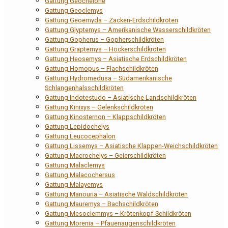
Gattung Geochelone
Gattung Geoclemys
Gattung Geoemyda – Zacken-Erdschildkröten
Gattung Glyptemys – Amerikanische Wasserschildkröten
Gattung Gopherus – Gopherschildkröten
Gattung Graptemys – Höckerschildkröten
Gattung Heosemys – Asiatische Erdschildkröten
Gattung Homopus – Flachschildkröten
Gattung Hydromedusa – Südamerikanische
Schlangenhalsschildkröten
Gattung Indotestudo – Asiatische Landschildkröten
Gattung Kinixys – Gelenkschildkröten
Gattung Kinosternon – Klappschildkröten
Gattung Lepidochelys
Gattung Leucocephalon
Gattung Lissemys – Asiatische Klappen-Weichschildkröten
Gattung Macrochelys – Geierschildkröten
Gattung Malaclemys
Gattung Malacochersus
Gattung Malayemys
Gattung Manouria – Asiatische Waldschildkröten
Gattung Mauremys – Bachschildkröten
Gattung Mesoclemmys – Krötenkopf-Schildkröten
Gattung Morenia – Pfauenaugenschildkröten