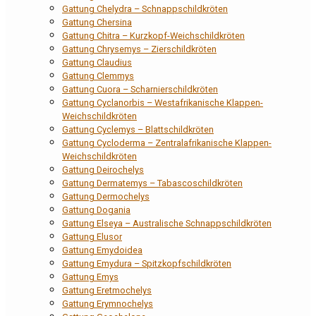
Gattung Chelydra – Schnappschildkröten
Gattung Chersina
Gattung Chitra – Kurzkopf-Weichschildkröten
Gattung Chrysemys – Zierschildkröten
Gattung Claudius
Gattung Clemmys
Gattung Cuora – Scharnierschildkröten
Gattung Cyclanorbis – Westafrikanische Klappen-
Weichschildkröten
Gattung Cyclemys – Blattschildkröten
Gattung Cycloderma – Zentralafrikanische Klappen-
Weichschildkröten
Gattung Deirochelys
Gattung Dermatemys – Tabascoschildkröten
Gattung Dermochelys
Gattung Dogania
Gattung Elseya – Australische Schnappschildkröten
Gattung Elusor
Gattung Emydoidea
Gattung Emydura – Spitzkopfschildkröten
Gattung Emys
Gattung Eretmochelys
Gattung Erymnochelys