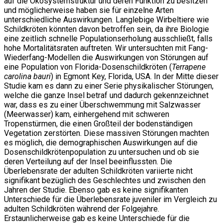
auf die Ökosystemstruktur und deren Funktion zu besitzen
und möglicherweise haben sie für einzelne Arten
unterschiedliche Auswirkungen. Langlebige Wirbeltiere wie
Schildkröten könnten davon betroffen sein, da ihre Biologie
eine zeitlich schnelle Populationserholung ausschließt, falls
hohe Mortalitätsraten auftreten. Wir untersuchten mit Fang-
Wiederfang-Modellen die Auswirkungen von Störungen auf
eine Population von Florida-Dosenschildkröten (
Terrapene
carolina bauri
) in Egmont Key, Florida, USA. In der Mitte dieser
Studie kam es dann zu einer Serie physikalischer Störungen,
welche die ganze Insel betraf und dadurch gekennzeichnet
war, dass es zu einer Überschwemmung mit Salzwasser
(Meerwasser) kam, einhergehend mit schweren
Tropenstürmen, die einen Großteil der bodenständigen
Vegetation zerstörten. Diese massiven Störungen machten
es möglich, die demographischen Auswirkungen auf die
Dosenschildkrötenpopulation zu untersuchen und ob sie
deren Verteilung auf der Insel beeinflussten. Die
Überlebensrate der adulten Schildkröten variierte nicht
signifikant bezüglich des Geschlechtes und zwischen den
Jahren der Studie. Ebenso gab es keine signifikanten
Unterschiede für die Überlebensrate juveniler im Vergleich zu
adulten Schildkröten während der Folgejahre.
Erstaunlicherweise gab es keine Unterschiede für die