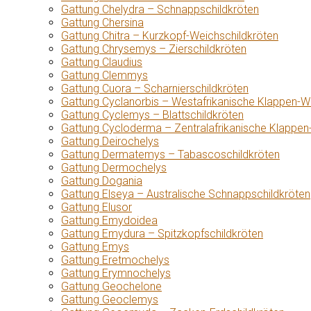
Gattung Chelydra – Schnappschildkröten
Gattung Chersina
Gattung Chitra – Kurzkopf-Weichschildkröten
Gattung Chrysemys – Zierschildkröten
Gattung Claudius
Gattung Clemmys
Gattung Cuora – Scharnierschildkröten
Gattung Cyclanorbis – Westafrikanische Klappen-W
Gattung Cyclemys – Blattschildkröten
Gattung Cycloderma – Zentralafrikanische Klappen
Gattung Deirochelys
Gattung Dermatemys – Tabascoschildkröten
Gattung Dermochelys
Gattung Dogania
Gattung Elseya – Australische Schnappschildkröten
Gattung Elusor
Gattung Emydoidea
Gattung Emydura – Spitzkopfschildkröten
Gattung Emys
Gattung Eretmochelys
Gattung Erymnochelys
Gattung Geochelone
Gattung Geoclemys