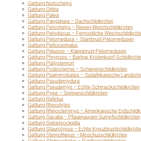
Gattung Notochelys
Gattung Orlitia
Gattung Palea
Gattung Pangshura – Dachschildkröten
Gattung Pelochelys – Riesen-Weichschildkröten
Gattung Pelodiscus – Fernöstliche Weichschildkröt
Gattung Pelomedusa – Starrbrust-Pelomedusen
Gattung Peltocephalus
Gattung Pelusios – Klappbrust-Pelomedusen
Gattung Phrynops – Bärtige Krötenkopf-Schildkröt
Gattung Platysternon
Gattung Podocnemis – Schienenschildkröten
Gattung Psammobates – Südafrikanische Landschi
Gattung Pseudemydura
Gattung Pseudemys – Echte Schmuckschildkröten
Gattung Pyxis – Spinnenschildkröten
Gattung Rafetus
Gattung Rheodytes
Gattung Rhinoclemmys – Amerikanische Erdschildk
Gattung Sacalia – Pfauenaugen-Sumpfschildkröten
Gattung Siebenrockiella
Gattung Staurotypus – Echte Kreuzbrustschildkröte
Gattung Sternotherus – Moschusschildkröten
Gattung Stigmochelys – Pantherschildkröten