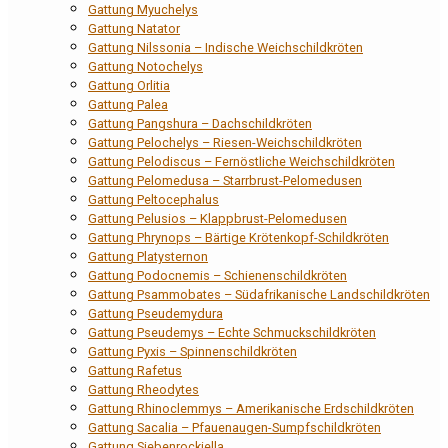
Gattung Myuchelys
Gattung Natator
Gattung Nilssonia – Indische Weichschildkröten
Gattung Notochelys
Gattung Orlitia
Gattung Palea
Gattung Pangshura – Dachschildkröten
Gattung Pelochelys – Riesen-Weichschildkröten
Gattung Pelodiscus – Fernöstliche Weichschildkröten
Gattung Pelomedusa – Starrbrust-Pelomedusen
Gattung Peltocephalus
Gattung Pelusios – Klappbrust-Pelomedusen
Gattung Phrynops – Bärtige Krötenkopf-Schildkröten
Gattung Platysternon
Gattung Podocnemis – Schienenschildkröten
Gattung Psammobates – Südafrikanische Landschildkröten
Gattung Pseudemydura
Gattung Pseudemys – Echte Schmuckschildkröten
Gattung Pyxis – Spinnenschildkröten
Gattung Rafetus
Gattung Rheodytes
Gattung Rhinoclemmys – Amerikanische Erdschildkröten
Gattung Sacalia – Pfauenaugen-Sumpfschildkröten
Gattung Siebenrockiella