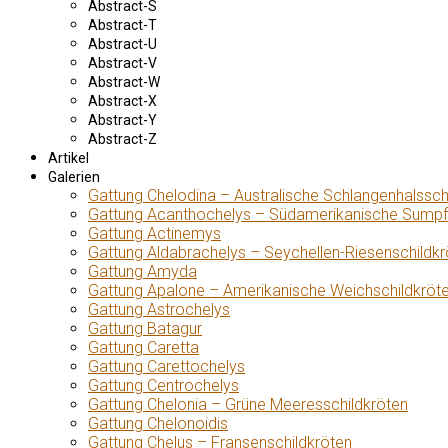
Abstract-S
Abstract-T
Abstract-U
Abstract-V
Abstract-W
Abstract-X
Abstract-Y
Abstract-Z
Artikel
Galerien
Gattung Chelodina – Australische Schlangenhalssch
Gattung Acanthochelys – Südamerikanische Sumpf
Gattung Actinemys
Gattung Aldabrachelys – Seychellen-Riesenschildkr
Gattung Amyda
Gattung Apalone – Amerikanische Weichschildkröt
Gattung Astrochelys
Gattung Batagur
Gattung Caretta
Gattung Carettochelys
Gattung Centrochelys
Gattung Chelonia – Grüne Meeresschildkröten
Gattung Chelonoidis
Gattung Chelus – Fransenschildkröten