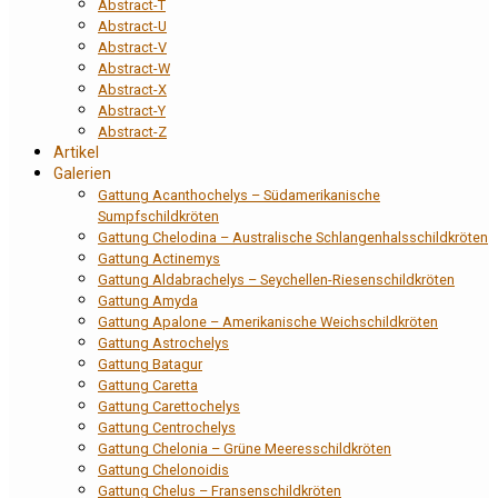
Abstract-T
Abstract-U
Abstract-V
Abstract-W
Abstract-X
Abstract-Y
Abstract-Z
Artikel
Galerien
Gattung Acanthochelys – Südamerikanische
Sumpfschildkröten
Gattung Chelodina – Australische Schlangenhalsschildkröten
Gattung Actinemys
Gattung Aldabrachelys – Seychellen-Riesenschildkröten
Gattung Amyda
Gattung Apalone – Amerikanische Weichschildkröten
Gattung Astrochelys
Gattung Batagur
Gattung Caretta
Gattung Carettochelys
Gattung Centrochelys
Gattung Chelonia – Grüne Meeresschildkröten
Gattung Chelonoidis
Gattung Chelus – Fransenschildkröten