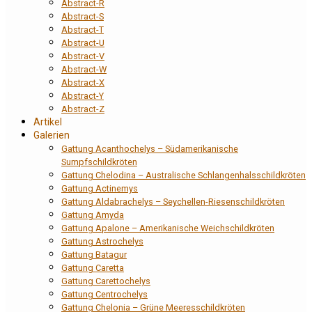
Abstract-R
Abstract-S
Abstract-T
Abstract-U
Abstract-V
Abstract-W
Abstract-X
Abstract-Y
Abstract-Z
Artikel
Galerien
Gattung Acanthochelys – Südamerikanische
Sumpfschildkröten
Gattung Chelodina – Australische Schlangenhalsschildkröten
Gattung Actinemys
Gattung Aldabrachelys – Seychellen-Riesenschildkröten
Gattung Amyda
Gattung Apalone – Amerikanische Weichschildkröten
Gattung Astrochelys
Gattung Batagur
Gattung Caretta
Gattung Carettochelys
Gattung Centrochelys
Gattung Chelonia – Grüne Meeresschildkröten