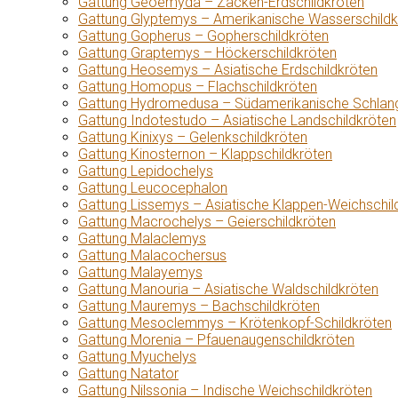
Gattung Geoemyda – Zacken-Erdschildkröten
Gattung Glyptemys – Amerikanische Wasserschildk
Gattung Gopherus – Gopherschildkröten
Gattung Graptemys – Höckerschildkröten
Gattung Heosemys – Asiatische Erdschildkröten
Gattung Homopus – Flachschildkröten
Gattung Hydromedusa – Südamerikanische Schlang
Gattung Indotestudo – Asiatische Landschildkröten
Gattung Kinixys – Gelenkschildkröten
Gattung Kinosternon – Klappschildkröten
Gattung Lepidochelys
Gattung Leucocephalon
Gattung Lissemys – Asiatische Klappen-Weichschil
Gattung Macrochelys – Geierschildkröten
Gattung Malaclemys
Gattung Malacochersus
Gattung Malayemys
Gattung Manouria – Asiatische Waldschildkröten
Gattung Mauremys – Bachschildkröten
Gattung Mesoclemmys – Krötenkopf-Schildkröten
Gattung Morenia – Pfauenaugenschildkröten
Gattung Myuchelys
Gattung Natator
Gattung Nilssonia – Indische Weichschildkröten