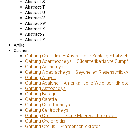
Abstract-S
Abstract-T
Abstract-U
Abstract-V
Abstract-W
Abstract-X
Abstract-Y
Abstract-Z
Artikel
Galerien
Gattung Chelodina – Australische Schlangenhalssch
Gattung Acanthochelys – Südamerikanische Sumpf
Gattung Actinemys
Gattung Aldabrachelys – Seychellen-Riesenschildkr
Gattung Amyda
Gattung Apalone – Amerikanische Weichschildkröt
Gattung Astrochelys
Gattung Batagur
Gattung Caretta
Gattung Carettochelys
Gattung Centrochelys
Gattung Chelonia – Grüne Meeresschildkröten
Gattung Chelonoidis
Gattung Chelus – Fransenschildkröten