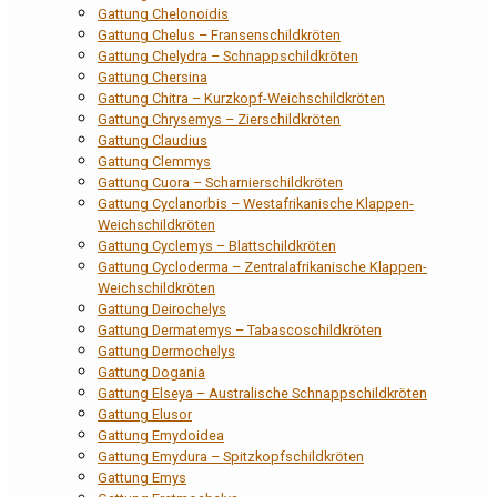
Gattung Chelonoidis
Gattung Chelus – Fransenschildkröten
Gattung Chelydra – Schnappschildkröten
Gattung Chersina
Gattung Chitra – Kurzkopf-Weichschildkröten
Gattung Chrysemys – Zierschildkröten
Gattung Claudius
Gattung Clemmys
Gattung Cuora – Scharnierschildkröten
Gattung Cyclanorbis – Westafrikanische Klappen-
Weichschildkröten
Gattung Cyclemys – Blattschildkröten
Gattung Cycloderma – Zentralafrikanische Klappen-
Weichschildkröten
Gattung Deirochelys
Gattung Dermatemys – Tabascoschildkröten
Gattung Dermochelys
Gattung Dogania
Gattung Elseya – Australische Schnappschildkröten
Gattung Elusor
Gattung Emydoidea
Gattung Emydura – Spitzkopfschildkröten
Gattung Emys