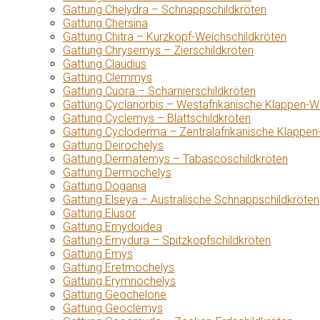
Gattung Chelydra – Schnappschildkröten
Gattung Chersina
Gattung Chitra – Kurzkopf-Weichschildkröten
Gattung Chrysemys – Zierschildkröten
Gattung Claudius
Gattung Clemmys
Gattung Cuora – Scharnierschildkröten
Gattung Cyclanorbis – Westafrikanische Klappen-W
Gattung Cyclemys – Blattschildkröten
Gattung Cycloderma – Zentralafrikanische Klappen
Gattung Deirochelys
Gattung Dermatemys – Tabascoschildkröten
Gattung Dermochelys
Gattung Dogania
Gattung Elseya – Australische Schnappschildkröten
Gattung Elusor
Gattung Emydoidea
Gattung Emydura – Spitzkopfschildkröten
Gattung Emys
Gattung Eretmochelys
Gattung Erymnochelys
Gattung Geochelone
Gattung Geoclemys