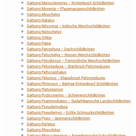
Gattung Mesoclemmys – Krötenkopf-Schildkröten
Gattung Morenia – Pfauenaugenschildkröten
Gattung Myuchelys
Gattung Natator
Gattung Nilssonia – Indische Weichschildkröten
Gattung Notochelys
Gattung Orlitia
Gattung Palea
Gattung Pangshura – Dachschildkröten
Gattung Pelochelys – Riesen-Weichschildkröten
Gattung Pelodiscus – Fernöstliche Weichschildkröten
Gattung Pelomedusa – Starrbrust-Pelomedusen
Gattung Peltocephalus
Gattung Pelusios – Klappbrust-Pelomedusen
Gattung Phrynops – Bärtige Krötenkopf-Schildkröten
Gattung Platysternon
Gattung Podocnemis – Schienenschildkröten
Gattung Psammobates – Südafrikanische Landschildkröten
Gattung Pseudemydura
Gattung Pseudemys – Echte Schmuckschildkröten
Gattung Pyxis – Spinnenschildkröten
Gattung Rafetus
Gattung Rheodytes
Gattung Rhinoclemmys – Amerikanische Erdschildkröten