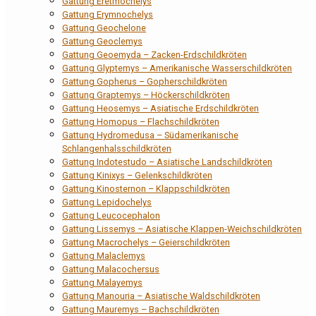
Gattung Eretmochelys
Gattung Erymnochelys
Gattung Geochelone
Gattung Geoclemys
Gattung Geoemyda – Zacken-Erdschildkröten
Gattung Glyptemys – Amerikanische Wasserschildkröten
Gattung Gopherus – Gopherschildkröten
Gattung Graptemys – Höckerschildkröten
Gattung Heosemys – Asiatische Erdschildkröten
Gattung Homopus – Flachschildkröten
Gattung Hydromedusa – Südamerikanische
Schlangenhalsschildkröten
Gattung Indotestudo – Asiatische Landschildkröten
Gattung Kinixys – Gelenkschildkröten
Gattung Kinosternon – Klappschildkröten
Gattung Lepidochelys
Gattung Leucocephalon
Gattung Lissemys – Asiatische Klappen-Weichschildkröten
Gattung Macrochelys – Geierschildkröten
Gattung Malaclemys
Gattung Malacochersus
Gattung Malayemys
Gattung Manouria – Asiatische Waldschildkröten
Gattung Mauremys – Bachschildkröten