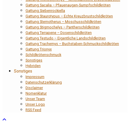
Gattung Sacalia – Pfauenaugen-Sumpfschildkröten
Gattung Siebenrockiella
Gattung Staurotypus – Echte Kreuzbrustschildkröten
Gattung Sternotherus – Moschusschildkröten
Gattung Stigmochelys – Pantherschildkröten
Gattung Terrapene – Dosenschildkröten
Gattung Testudo – Eigentliche Landschildkröten
Gattung Trachemys – Buchstaben-Schmuckschildkröten
Gattung Trionyx
Schildkrötenschmuck
Sonstiges
Hybriden
Sonstiges
Impressum
Datenschutzerklärung
Disclaimer
Nomenklatur
Unser Team
Unser Logo
RSS Feed