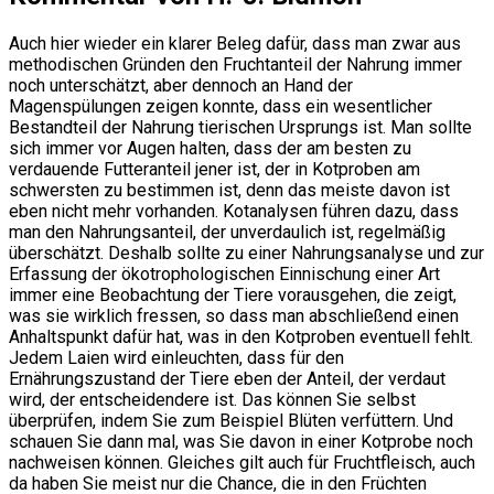
Auch hier wieder ein klarer Beleg dafür, dass man zwar aus
methodischen Gründen den Fruchtanteil der Nahrung immer
noch unterschätzt, aber dennoch an Hand der
Magenspülungen zeigen konnte, dass ein wesentlicher
Bestandteil der Nahrung tierischen Ursprungs ist. Man sollte
sich immer vor Augen halten, dass der am besten zu
verdauende Futteranteil jener ist, der in Kotproben am
schwersten zu bestimmen ist, denn das meiste davon ist
eben nicht mehr vorhanden. Kotanalysen führen dazu, dass
man den Nahrungsanteil, der unverdaulich ist, regelmäßig
überschätzt. Deshalb sollte zu einer Nahrungsanalyse und zur
Erfassung der ökotrophologischen Einnischung einer Art
immer eine Beobachtung der Tiere vorausgehen, die zeigt,
was sie wirklich fressen, so dass man abschließend einen
Anhaltspunkt dafür hat, was in den Kotproben eventuell fehlt.
Jedem Laien wird einleuchten, dass für den
Ernährungszustand der Tiere eben der Anteil, der verdaut
wird, der entscheidendere ist. Das können Sie selbst
überprüfen, indem Sie zum Beispiel Blüten verfüttern. Und
schauen Sie dann mal, was Sie davon in einer Kotprobe noch
nachweisen können. Gleiches gilt auch für Fruchtfleisch, auch
da haben Sie meist nur die Chance, die in den Früchten