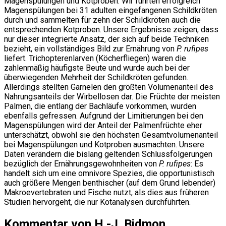
Magenspülungen und Kotproben. Wir führten erfolgreich
Magenspülungen bei 31 adulten eingefangenen Schildkröten
durch und sammelten für zehn der Schildkröten auch die
entsprechenden Kotproben. Unsere Ergebnisse zeigen, dass
nur dieser integrierte Ansatz, der sich auf beide Techniken
bezieht, ein vollständiges Bild zur Ernährung von
P. rufipes
liefert. Trichopterenlarven (Köcherfliegen) waren die
zahlenmäßig häufigste Beute und wurde auch bei der
überwiegenden Mehrheit der Schildkröten gefunden.
Allerdings stellten Garnelen den größten Volumenanteil des
Nahrungsanteils der Wirbellosen dar. Die Früchte der meisten
Palmen, die entlang der Bachläufe vorkommen, wurden
ebenfalls gefressen. Aufgrund der Limitierungen bei den
Magenspülungen wird der Anteil der Palmenfrüchte eher
unterschätzt, obwohl sie den höchsten Gesamtvolumenanteil
bei Magenspülungen und Kotproben ausmachten. Unsere
Daten verändern die bislang geltenden Schlussfolgerungen
bezüglich der Ernährungsgewohnheiten von
P. rufipes
: Es
handelt sich um eine omnivore Spezies, die opportunistisch
auch größere Mengen benthischer (auf dem Grund lebender)
Makroevertebraten und Fische nutzt, als dies aus früheren
Studien hervorgeht, die nur Kotanalysen durchführten.
Kommentar von H.-J. Bidmon