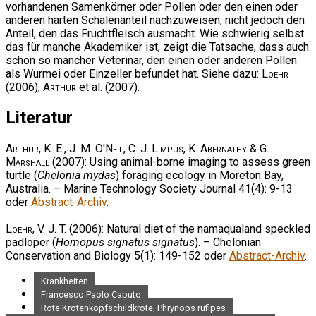
vorhandenen Samenkörner oder Pollen oder den einen oder
anderen harten Schalenanteil nachzuweisen, nicht jedoch den
Anteil, den das Fruchtfleisch ausmacht. Wie schwierig selbst
das für manche Akademiker ist, zeigt die Tatsache, dass auch
schon so mancher Veterinär, den einen oder anderen Pollen
als Wurmei oder Einzeller befundet hat. Siehe dazu:
Loehr
(2006);
Arthur
et al. (2007).
Literatur
Arthur, K. E., J. M. O'Neil, C. J. Limpus, K. Abernathy & G.
Marshall
(2007): Using animal-borne imaging to assess green
turtle (
Chelonia mydas
) foraging ecology in Moreton Bay,
Australia. – Marine Technology Society Journal 41(4): 9-13
oder
Abstract-Archiv
.
Loehr, V. J. T.
(2006): Natural diet of the namaqualand speckled
padloper (
Homopus signatus signatus
). – Chelonian
Conservation and Biology 5(1): 149-152 oder
Abstract-Archiv
.
Krankheiten
Francesco Paolo Caputo
Rote Krötenkopfschildkröte, Phrynops rufipes