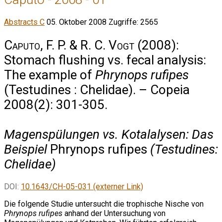
Abstracts C
05. Oktober 2008
Zugriffe: 2565
Caputo, F. P. & R. C. Vogt
(2008):
Stomach flushing vs. fecal analysis:
The example of
Phrynops rufipes
(Testudines : Chelidae). – Copeia
2008(2): 301-305.
Magenspülungen vs. Kotalalysen: Das
Beispiel
Phrynops rufipes
(Testudines:
Chelidae)
DOI:
10.1643/CH-05-031 (externer Link)
Die folgende Studie untersucht die trophische Nische von
Phrynops rufipes
anhand der Untersuchung von