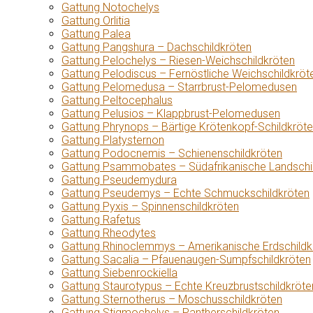
Gattung Notochelys
Gattung Orlitia
Gattung Palea
Gattung Pangshura – Dachschildkröten
Gattung Pelochelys – Riesen-Weichschildkröten
Gattung Pelodiscus – Fernöstliche Weichschildkröt
Gattung Pelomedusa – Starrbrust-Pelomedusen
Gattung Peltocephalus
Gattung Pelusios – Klappbrust-Pelomedusen
Gattung Phrynops – Bärtige Krötenkopf-Schildkröt
Gattung Platysternon
Gattung Podocnemis – Schienenschildkröten
Gattung Psammobates – Südafrikanische Landschi
Gattung Pseudemydura
Gattung Pseudemys – Echte Schmuckschildkröten
Gattung Pyxis – Spinnenschildkröten
Gattung Rafetus
Gattung Rheodytes
Gattung Rhinoclemmys – Amerikanische Erdschildk
Gattung Sacalia – Pfauenaugen-Sumpfschildkröten
Gattung Siebenrockiella
Gattung Staurotypus – Echte Kreuzbrustschildkröte
Gattung Sternotherus – Moschusschildkröten
Gattung Stigmochelys – Pantherschildkröten