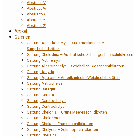
Abstract-V
Abstract-W
Abstract-X
Abstract-Y
Abstract-Z
Artikel
Galerien
Gattung Acanthochelys – Südamerikanische
Sumpfschildkröten
Gattung Chelodina – Australische Schlangenhalsschildkröten
Gattung Actinemys
Gattung Aldabrachelys – Seychellen-Riesenschildkröten
Gattung Amyda
Gattung Apalone – Amerikanische Weichschildkröten
Gattung Astrochelys
Gattung Batagur
Gattung Caretta
Gattung Carettochelys
Gattung Centrochelys
Gattung Chelonia – Grüne Meeresschildkröten
Gattung Chelonoidis
Gattung Chelus – Fransenschildkröten
Gattung Chelydra – Schnappschildkröten
Gattung Chersina