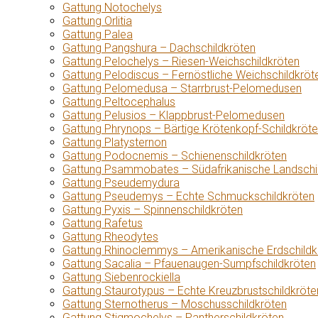
Gattung Notochelys
Gattung Orlitia
Gattung Palea
Gattung Pangshura – Dachschildkröten
Gattung Pelochelys – Riesen-Weichschildkröten
Gattung Pelodiscus – Fernöstliche Weichschildkröt
Gattung Pelomedusa – Starrbrust-Pelomedusen
Gattung Peltocephalus
Gattung Pelusios – Klappbrust-Pelomedusen
Gattung Phrynops – Bärtige Krötenkopf-Schildkröt
Gattung Platysternon
Gattung Podocnemis – Schienenschildkröten
Gattung Psammobates – Südafrikanische Landschi
Gattung Pseudemydura
Gattung Pseudemys – Echte Schmuckschildkröten
Gattung Pyxis – Spinnenschildkröten
Gattung Rafetus
Gattung Rheodytes
Gattung Rhinoclemmys – Amerikanische Erdschildk
Gattung Sacalia – Pfauenaugen-Sumpfschildkröten
Gattung Siebenrockiella
Gattung Staurotypus – Echte Kreuzbrustschildkröte
Gattung Sternotherus – Moschusschildkröten
Gattung Stigmochelys – Pantherschildkröten