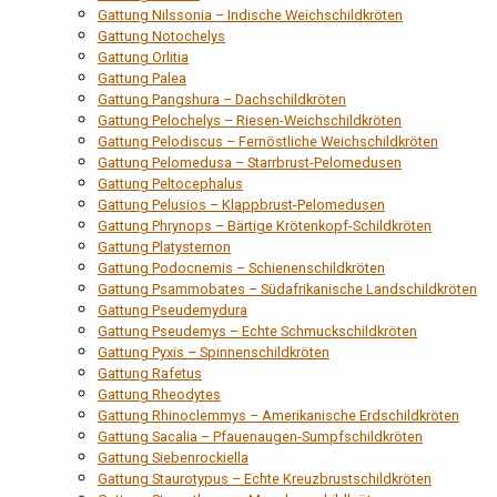
Gattung Nilssonia – Indische Weichschildkröten
Gattung Notochelys
Gattung Orlitia
Gattung Palea
Gattung Pangshura – Dachschildkröten
Gattung Pelochelys – Riesen-Weichschildkröten
Gattung Pelodiscus – Fernöstliche Weichschildkröten
Gattung Pelomedusa – Starrbrust-Pelomedusen
Gattung Peltocephalus
Gattung Pelusios – Klappbrust-Pelomedusen
Gattung Phrynops – Bärtige Krötenkopf-Schildkröten
Gattung Platysternon
Gattung Podocnemis – Schienenschildkröten
Gattung Psammobates – Südafrikanische Landschildkröten
Gattung Pseudemydura
Gattung Pseudemys – Echte Schmuckschildkröten
Gattung Pyxis – Spinnenschildkröten
Gattung Rafetus
Gattung Rheodytes
Gattung Rhinoclemmys – Amerikanische Erdschildkröten
Gattung Sacalia – Pfauenaugen-Sumpfschildkröten
Gattung Siebenrockiella
Gattung Staurotypus – Echte Kreuzbrustschildkröten