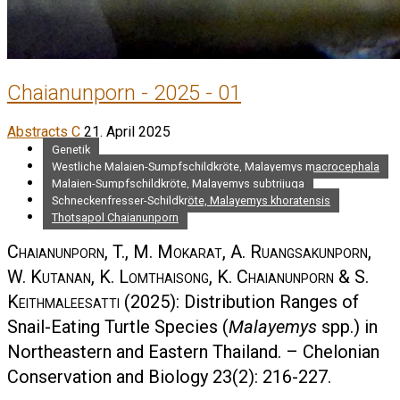
Chaianunporn - 2025 - 01
Abstracts C
21. April 2025
Genetik
Westliche Malaien-Sumpfschildkröte, Malayemys macrocephala
Malaien-Sumpfschildkröte, Malayemys subtrijuga
Schneckenfresser-Schildkröte, Malayemys khoratensis
Thotsapol Chaianunporn
Chaianunporn, T., M. Mokarat, A. Ruangsakunporn,
W. Kutanan, K. Lomthaisong, K. Chaianunporn & S.
Keithmaleesatti
(2025): Distribution Ranges of
Snail-Eating Turtle Species (
Malayemys
spp.) in
Northeastern and Eastern Thailand. – Chelonian
Conservation and Biology 23(2): 216-227.