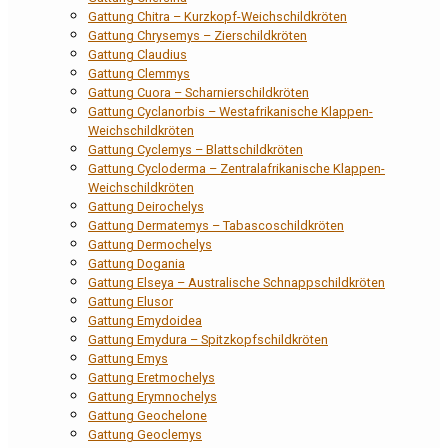
Gattung Chitra – Kurzkopf-Weichschildkröten
Gattung Chrysemys – Zierschildkröten
Gattung Claudius
Gattung Clemmys
Gattung Cuora – Scharnierschildkröten
Gattung Cyclanorbis – Westafrikanische Klappen-
Weichschildkröten
Gattung Cyclemys – Blattschildkröten
Gattung Cycloderma – Zentralafrikanische Klappen-
Weichschildkröten
Gattung Deirochelys
Gattung Dermatemys – Tabascoschildkröten
Gattung Dermochelys
Gattung Dogania
Gattung Elseya – Australische Schnappschildkröten
Gattung Elusor
Gattung Emydoidea
Gattung Emydura – Spitzkopfschildkröten
Gattung Emys
Gattung Eretmochelys
Gattung Erymnochelys
Gattung Geochelone
Gattung Geoclemys