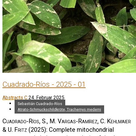
Cuadrado-Ríos - 2025 - 01
Abstracts C
24. Februar 2025
Sebastián Cuadrado-Ríos
Atrato-Schmuckschildkröte, Trachemys medemi
Cuadrado-Ríos, S., M. Vargas-Ramírez, C. Kehlmaier
& U. Fritz
(2025): Complete mitochondrial