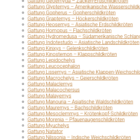
Gattung Geoemyda – Zacken-Erdschildkröten
Gattung Glyptemys – Amerikanische Wasserschildk
Gattung Gopherus – Gopherschildkröten
Gattung Graptemys – Höckerschildkröten
Gattung Heosemys – Asiatische Erdschildkröten
Gattung Homopus – Flachschildkröten
Gattung Hydromedusa – Südamerikanische Schlang
Gattung Indotestudo – Asiatische Landschildkröten
Gattung Kinixys – Gelenkschildkröten
Gattung Kinosternon – Klappschildkröten
Gattung Lepidochelys
Gattung Leucocephalon
Gattung Lissemys – Asiatische Klappen-Weichschil
Gattung Macrochelys – Geierschildkröten
Gattung Malaclemys
Gattung Malacochersus
Gattung Malayemys
Gattung Manouria – Asiatische Waldschildkröten
Gattung Mauremys – Bachschildkröten
Gattung Mesoclemmys – Krötenkopf-Schildkröten
Gattung Morenia – Pfauenaugenschildkröten
Gattung Myuchelys
Gattung Natator
Gattung Nilssonia – Indische Weichschildkröten