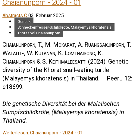
Chaianunporn - 2024 - 01
Abstracts C
03. Februar 2025
Genetik
Schneckenfresser-Schildkröte, Malayemys khoratensis
Thotsapol Chaianunporn
Chaianunporn, T., M. Mokarat, A. Ruangsakunporn, T.
Walalite, W. Kutanan, K. Lomthaisong, K.
Chaianunporn & S. Keithmaleesatti
(2024): Genetic
diversity of the Khorat snail-eating turtle
(Malayemys khoratensis) in Thailand. – PeerJ 12:
e18699.
Die genetische Diversität bei der Malaiischen
Sumpfschildkröte, (Malayemys khoratensis) in
Thailand.
Weiterlesen: Chaianunporn - 2024 - 01