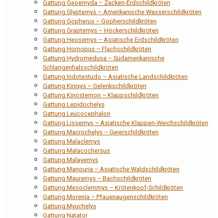
Gattung Geoemyda – Zacken-Erdschildkröten
Gattung Glyptemys – Amerikanische Wasserschildkröten
Gattung Gopherus – Gopherschildkröten
Gattung Graptemys – Höckerschildkröten
Gattung Heosemys – Asiatische Erdschildkröten
Gattung Homopus – Flachschildkröten
Gattung Hydromedusa – Südamerikanische
Schlangenhalsschildkröten
Gattung Indotestudo – Asiatische Landschildkröten
Gattung Kinixys – Gelenkschildkröten
Gattung Kinosternon – Klappschildkröten
Gattung Lepidochelys
Gattung Leucocephalon
Gattung Lissemys – Asiatische Klappen-Weichschildkröten
Gattung Macrochelys – Geierschildkröten
Gattung Malaclemys
Gattung Malacochersus
Gattung Malayemys
Gattung Manouria – Asiatische Waldschildkröten
Gattung Mauremys – Bachschildkröten
Gattung Mesoclemmys – Krötenkopf-Schildkröten
Gattung Morenia – Pfauenaugenschildkröten
Gattung Myuchelys
Gattung Natator