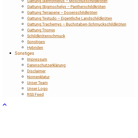
Gattung Sternotherus – Moschusschildkröten
Gattung Stigmochelys – Pantherschildkröten
Gattung Terrapene – Dosenschildkröten
Gattung Testudo – Eigentliche Landschildkröten
Gattung Trachemys – Buchstaben-Schmuckschildkröten
Gattung Trionyx
Schildkrötenschmuck
Sonstiges
Hybriden
Sonstiges
Impressum
Datenschutzerklärung
Disclaimer
Nomenklatur
Unser Team
Unser Logo
RSS Feed