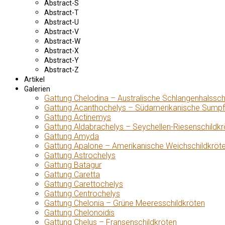
Abstract-S
Abstract-T
Abstract-U
Abstract-V
Abstract-W
Abstract-X
Abstract-Y
Abstract-Z
Artikel
Galerien
Gattung Chelodina – Australische Schlangenhalssch
Gattung Acanthochelys – Südamerikanische Sumpf
Gattung Actinemys
Gattung Aldabrachelys – Seychellen-Riesenschildkr
Gattung Amyda
Gattung Apalone – Amerikanische Weichschildkröt
Gattung Astrochelys
Gattung Batagur
Gattung Caretta
Gattung Carettochelys
Gattung Centrochelys
Gattung Chelonia – Grüne Meeresschildkröten
Gattung Chelonoidis
Gattung Chelus – Fransenschildkröten