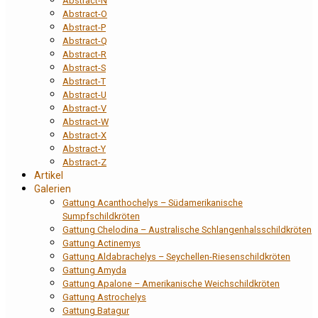
Abstract-N
Abstract-O
Abstract-P
Abstract-Q
Abstract-R
Abstract-S
Abstract-T
Abstract-U
Abstract-V
Abstract-W
Abstract-X
Abstract-Y
Abstract-Z
Artikel
Galerien
Gattung Acanthochelys – Südamerikanische
Sumpfschildkröten
Gattung Chelodina – Australische Schlangenhalsschildkröten
Gattung Actinemys
Gattung Aldabrachelys – Seychellen-Riesenschildkröten
Gattung Amyda
Gattung Apalone – Amerikanische Weichschildkröten
Gattung Astrochelys
Gattung Batagur