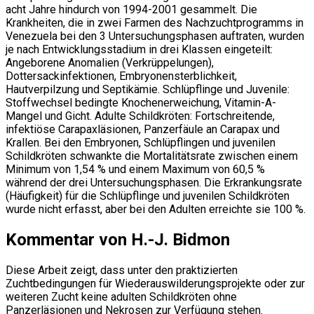
acht Jahre hindurch von 1994-2001 gesammelt. Die
Krankheiten, die in zwei Farmen des Nachzuchtprogramms in
Venezuela bei den 3 Untersuchungsphasen auftraten, wurden
je nach Entwicklungsstadium in drei Klassen eingeteilt:
Angeborene Anomalien (Verkrüppelungen),
Dottersackinfektionen, Embryonensterblichkeit,
Hautverpilzung und Septikämie. Schlüpflinge und Juvenile:
Stoffwechsel bedingte Knochenerweichung, Vitamin-A-
Mangel und Gicht. Adulte Schildkröten: Fortschreitende,
infektiöse Carapaxläsionen, Panzerfäule an Carapax und
Krallen. Bei den Embryonen, Schlüpflingen und juvenilen
Schildkröten schwankte die Mortalitätsrate zwischen einem
Minimum von 1,54 % und einem Maximum von 60,5 %
während der drei Untersuchungsphasen. Die Erkrankungsrate
(Häufigkeit) für die Schlüpflinge und juvenilen Schildkröten
wurde nicht erfasst, aber bei den Adulten erreichte sie 100 %.
Kommentar von H.-J. Bidmon
Diese Arbeit zeigt, dass unter den praktizierten
Zuchtbedingungen für Wiederauswilderungsprojekte oder zur
weiteren Zucht keine adulten Schildkröten ohne
Panzerläsionen und Nekrosen zur Verfügung stehen.