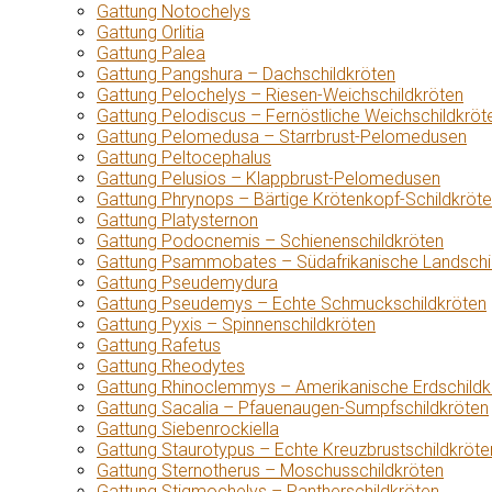
Gattung Notochelys
Gattung Orlitia
Gattung Palea
Gattung Pangshura – Dachschildkröten
Gattung Pelochelys – Riesen-Weichschildkröten
Gattung Pelodiscus – Fernöstliche Weichschildkröt
Gattung Pelomedusa – Starrbrust-Pelomedusen
Gattung Peltocephalus
Gattung Pelusios – Klappbrust-Pelomedusen
Gattung Phrynops – Bärtige Krötenkopf-Schildkröt
Gattung Platysternon
Gattung Podocnemis – Schienenschildkröten
Gattung Psammobates – Südafrikanische Landschi
Gattung Pseudemydura
Gattung Pseudemys – Echte Schmuckschildkröten
Gattung Pyxis – Spinnenschildkröten
Gattung Rafetus
Gattung Rheodytes
Gattung Rhinoclemmys – Amerikanische Erdschildk
Gattung Sacalia – Pfauenaugen-Sumpfschildkröten
Gattung Siebenrockiella
Gattung Staurotypus – Echte Kreuzbrustschildkröte
Gattung Sternotherus – Moschusschildkröten
Gattung Stigmochelys – Pantherschildkröten