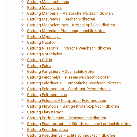
Gattung Malacochersus
Gattung Malayemys
Gattung Manouria – Asiatische Waldschildkröten
Gattung Mauremys – Bachschildkröten
Gattung Mesoclemmys – Krötenkopf-Schildkröten
Gattung Morenia – Pfauenaugenschildkröten
Gattung Myuchelys
Gattung Natator
Gattung Nilssonia – Indische Weichschildkröten
Gattung Notochelys
Gattung Orlitia
Gattung Palea
Gattung Pangshura – Dachschildkröten
Gattung Pelochelys – Riesen-Weichschildkröten
Gattung Pelodiscus – Fernöstliche Weichschildkröten
Gattung Pelomedusa – Starrbrust-Pelomedusen
Gattung Peltocephalus
Gattung Pelusios – Klappbrust-Pelomedusen
Gattung Phrynops – Bärtige Krötenkopf-Schildkröten
Gattung Platysternon
Gattung Podocnemis – Schienenschildkröten
Gattung Psammobates – Südafrikanische Landschildkröten
Gattung Pseudemydura
Gattung Pseudemys – Echte Schmuckschildkröten