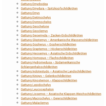
Gattung Emydoidea
Gattung Emydura – Spitzkopfschildkröten
Gattung Emys
Gattung Eretmochelys
Gattung Erymnochelys
Gattung Geochelone
Gattung Geoclemys
Gattung Geoemyda – Zacken-Erdschildkröten
Gattung Glyptemys – Amerikanische Wasserschildkröten
Gattung Gopherus – Gopherschildkröten
Gattung Graptemys – Höckerschildkröten
Gattung Heosemys – Asiatische Erdschildkröten
Gattung Homopus – Flachschildkröten
Gattung Hydromedusa – Südamerikanische
Schlangenhalsschildkröten
Gattung Indotestudo – Asiatische Landschildkröten
Gattung Kinixys – Gelenkschildkröten
Gattung Kinosternon – Klappschildkröten
Gattung Lepidochelys
Gattung Leucocephalon
Gattung Lissemys – Asiatische Klappen-Weichschildkröten
Gattung Macrochelys – Geierschildkröten
Gattung Malaclemys