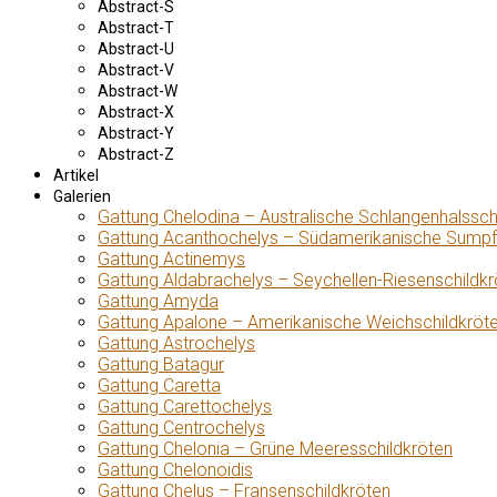
Abstract-S
Abstract-T
Abstract-U
Abstract-V
Abstract-W
Abstract-X
Abstract-Y
Abstract-Z
Artikel
Galerien
Gattung Chelodina – Australische Schlangenhalssch
Gattung Acanthochelys – Südamerikanische Sumpf
Gattung Actinemys
Gattung Aldabrachelys – Seychellen-Riesenschildkr
Gattung Amyda
Gattung Apalone – Amerikanische Weichschildkröt
Gattung Astrochelys
Gattung Batagur
Gattung Caretta
Gattung Carettochelys
Gattung Centrochelys
Gattung Chelonia – Grüne Meeresschildkröten
Gattung Chelonoidis
Gattung Chelus – Fransenschildkröten