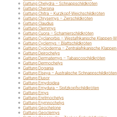
Gattung Chelydra – Schnappschildkröten
Gattung Chersina
Gattung Chitra – Kurzkopf-Weichschildkröten
Gattung Chrysemys – Zierschildkröten
Gattung Claudius
Gattung Clemmys
Gattung Cuora – Scharnierschildkröten
Gattung Cyclanorbis – Westafrikanische Klappen-W
Gattung Cyclemys – Blattschildkröten
Gattung Cycloderma – Zentralafrikanische Klappen
Gattung Deirochelys
Gattung Dermatemys – Tabascoschildkröten
Gattung Dermochelys
Gattung Dogania
Gattung Elseya – Australische Schnappschildkröten
Gattung Elusor
Gattung Emydoidea
Gattung Emydura – Spitzkopfschildkröten
Gattung Emys
Gattung Eretmochelys
Gattung Erymnochelys
Gattung Geochelone
Gattung Geoclemys