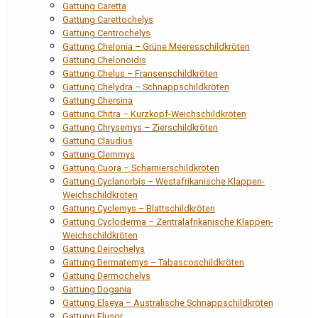
Gattung Caretta
Gattung Carettochelys
Gattung Centrochelys
Gattung Chelonia – Grüne Meeresschildkröten
Gattung Chelonoidis
Gattung Chelus – Fransenschildkröten
Gattung Chelydra – Schnappschildkröten
Gattung Chersina
Gattung Chitra – Kurzkopf-Weichschildkröten
Gattung Chrysemys – Zierschildkröten
Gattung Claudius
Gattung Clemmys
Gattung Cuora – Scharnierschildkröten
Gattung Cyclanorbis – Westafrikanische Klappen-
Weichschildkröten
Gattung Cyclemys – Blattschildkröten
Gattung Cycloderma – Zentralafrikanische Klappen-
Weichschildkröten
Gattung Deirochelys
Gattung Dermatemys – Tabascoschildkröten
Gattung Dermochelys
Gattung Dogania
Gattung Elseya – Australische Schnappschildkröten
Gattung Elusor