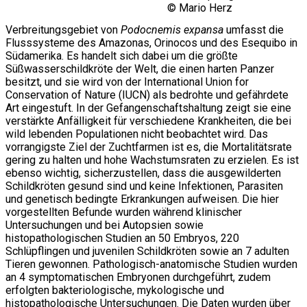
© Mario Herz
Verbreitungsgebiet von
Podocnemis expansa
umfasst die
Flusssysteme des Amazonas, Orinocos und des Esequibo in
Südamerika. Es handelt sich dabei um die größte
Süßwasserschildkröte der Welt, die einen harten Panzer
besitzt, und sie wird von der International Union for
Conservation of Nature (IUCN) als bedrohte und gefährdete
Art eingestuft. In der Gefangenschaftshaltung zeigt sie eine
verstärkte Anfälligkeit für verschiedene Krankheiten, die bei
wild lebenden Populationen nicht beobachtet wird. Das
vorrangigste Ziel der Zuchtfarmen ist es, die Mortalitätsrate
gering zu halten und hohe Wachstumsraten zu erzielen. Es ist
ebenso wichtig, sicherzustellen, dass die ausgewilderten
Schildkröten gesund sind und keine Infektionen, Parasiten
und genetisch bedingte Erkrankungen aufweisen. Die hier
vorgestellten Befunde wurden während klinischer
Untersuchungen und bei Autopsien sowie
histopathologischen Studien an 50 Embryos, 220
Schlüpflingen und juvenilen Schildkröten sowie an 7 adulten
Tieren gewonnen. Pathologisch-anatomische Studien wurden
an 4 symptomatischen Embryonen durchgeführt, zudem
erfolgten bakteriologische, mykologische und
histopathologische Untersuchungen. Die Daten wurden über