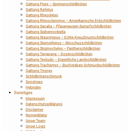
Gattung Pyxis – Spinnenschildkröten
Gattung Rafetus
Gattung Rheodytes
Gattung Rhinoclemmys – Amerikanische Erdschildkröten
Gattung Sacalia – Pfauenaugen-Sumpfschildkröten
Gattung Siebenrockiella
Gattung Staurotypus – Echte Kreuzbrustschildkröten
Gattung Sternotherus – Moschusschildkröten
Gattung Stigmochelys – Pantherschildkröten
Gattung Terrapene – Dosenschildkröten
Gattung Testudo – Eigentliche Landschildkröten
Gattung Trachemys – Buchstaben-Schmuckschildkröten
Gattung Trionyx
Schildkrötenschmuck
Sonstiges
Hybriden
Sonstiges
Impressum
Datenschutzerklärung
Disclaimer
Nomenklatur
Unser Team
Unser Logo