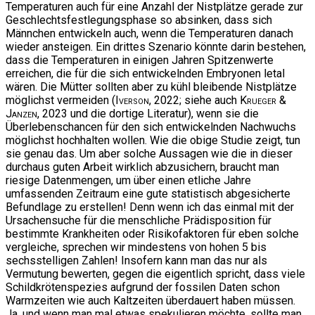
Temperaturen auch für eine Anzahl der Nistplätze gerade zur
Geschlechtsfestlegungsphase so absinken, dass sich
Männchen entwickeln auch, wenn die Temperaturen danach
wieder ansteigen. Ein drittes Szenario könnte darin bestehen,
dass die Temperaturen in einigen Jahren Spitzenwerte
erreichen, die für die sich entwickelnden Embryonen letal
wären. Die Mütter sollten aber zu kühl bleibende Nistplätze
möglichst vermeiden (
Iverson
, 2022; siehe auch
Krueger &
Janzen,
2023 und die dortige Literatur), wenn sie die
Überlebenschancen für den sich entwickelnden Nachwuchs
möglichst hochhalten wollen. Wie die obige Studie zeigt, tun
sie genau das. Um aber solche Aussagen wie die in dieser
durchaus guten Arbeit wirklich abzusichern, braucht man
riesige Datenmengen, um über einen etliche Jahre
umfassenden Zeitraum eine gute statistisch abgesicherte
Befundlage zu erstellen! Denn wenn ich das einmal mit der
Ursachensuche für die menschliche Prädisposition für
bestimmte Krankheiten oder Risikofaktoren für eben solche
vergleiche, sprechen wir mindestens von hohen 5 bis
sechsstelligen Zahlen! Insofern kann man das nur als
Vermutung bewerten, gegen die eigentlich spricht, dass viele
Schildkrötenspezies aufgrund der fossilen Daten schon
Warmzeiten wie auch Kaltzeiten überdauert haben müssen.
Ja, und wenn man mal etwas spekulieren möchte, sollte man