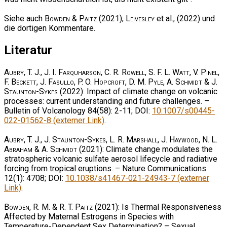
Siehe auch
Bowden & Paitz
(2021);
Leivesley
et al., (2022) und
die dortigen Kommentare.
Literatur
Aubry, T. J., J. I. Farquharson, C. R. Rowell, S. F. L. Watt, V. Pinel,
F. Beckett, J. Fasullo, P. O. Hopcroft, D. M. Pyle, A. Schmidt & J.
Staunton-Sykes
(2022): Impact of climate change on volcanic
processes: current understanding and future challenges. –
Bulletin of Volcanology 84(58): 2-11; DOI:
10.1007/s00445-
022-01562-8 (externer Link)
.
Aubry, T. J., J. Staunton-Sykes, L. R. Marshall, J. Haywood, N. L.
Abraham & A. Schmidt
(2021): Climate change modulates the
stratospheric volcanic sulfate aerosol lifecycle and radiative
forcing from tropical eruptions. – Nature Communications
12(1): 4708; DOI:
10.1038/s41467-021-24943-7 (externer
Link)
.
Bowden, R. M. & R. T. Paitz
(2021): Is Thermal Responsiveness
Affected by Maternal Estrogens in Species with
Temperature-Dependent Sex Determination? – Sexual