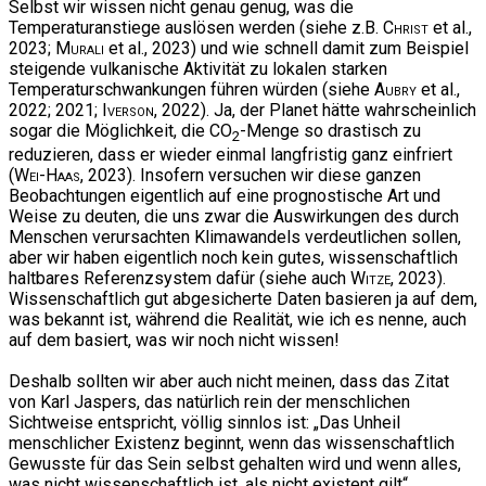
Selbst wir wissen nicht genau genug, was die
Temperaturanstiege auslösen werden (siehe z.B.
Christ
et al.,
2023;
Murali
et al., 2023) und wie schnell damit zum Beispiel
steigende vulkanische Aktivität zu lokalen starken
Temperaturschwankungen führen würden (siehe
Aubry
et al.,
2022; 2021;
Iverson
, 2022). Ja, der Planet hätte wahrscheinlich
sogar die Möglichkeit, die CO
-Menge so drastisch zu
2
reduzieren, dass er wieder einmal langfristig ganz einfriert
(
Wei-Haas
, 2023). Insofern versuchen wir diese ganzen
Beobachtungen eigentlich auf eine prognostische Art und
Weise zu deuten, die uns zwar die Auswirkungen des durch
Menschen verursachten Klimawandels verdeutlichen sollen,
aber wir haben eigentlich noch kein gutes, wissenschaftlich
haltbares Referenzsystem dafür (siehe auch
Witze
, 2023).
Wissenschaftlich gut abgesicherte Daten basieren ja auf dem,
was bekannt ist, während die Realität, wie ich es nenne, auch
auf dem basiert, was wir noch nicht wissen!
Deshalb sollten wir aber auch nicht meinen, dass das Zitat
von Karl Jaspers, das natürlich rein der menschlichen
Sichtweise entspricht, völlig sinnlos ist: „Das Unheil
menschlicher Existenz beginnt, wenn das wissenschaftlich
Gewusste für das Sein selbst gehalten wird und wenn alles,
was nicht wissenschaftlich ist, als nicht existent gilt“.