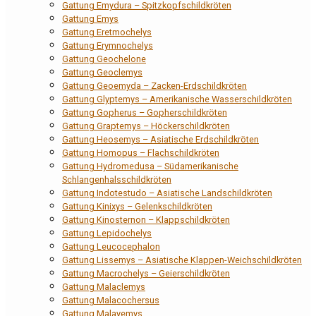
Gattung Emydura – Spitzkopfschildkröten
Gattung Emys
Gattung Eretmochelys
Gattung Erymnochelys
Gattung Geochelone
Gattung Geoclemys
Gattung Geoemyda – Zacken-Erdschildkröten
Gattung Glyptemys – Amerikanische Wasserschildkröten
Gattung Gopherus – Gopherschildkröten
Gattung Graptemys – Höckerschildkröten
Gattung Heosemys – Asiatische Erdschildkröten
Gattung Homopus – Flachschildkröten
Gattung Hydromedusa – Südamerikanische
Schlangenhalsschildkröten
Gattung Indotestudo – Asiatische Landschildkröten
Gattung Kinixys – Gelenkschildkröten
Gattung Kinosternon – Klappschildkröten
Gattung Lepidochelys
Gattung Leucocephalon
Gattung Lissemys – Asiatische Klappen-Weichschildkröten
Gattung Macrochelys – Geierschildkröten
Gattung Malaclemys
Gattung Malacochersus
Gattung Malayemys