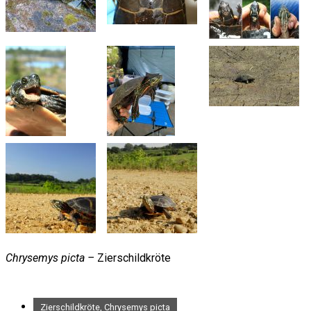
Chrysemys picta –
Zierschildkröte
Zierschildkröte, Chrysemys picta