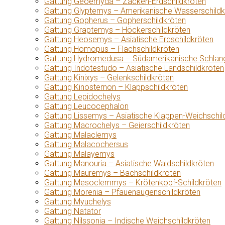
Gattung Geoemyda – Zacken-Erdschildkröten
Gattung Glyptemys – Amerikanische Wasserschildk
Gattung Gopherus – Gopherschildkröten
Gattung Graptemys – Höckerschildkröten
Gattung Heosemys – Asiatische Erdschildkröten
Gattung Homopus – Flachschildkröten
Gattung Hydromedusa – Südamerikanische Schlang
Gattung Indotestudo – Asiatische Landschildkröten
Gattung Kinixys – Gelenkschildkröten
Gattung Kinosternon – Klappschildkröten
Gattung Lepidochelys
Gattung Leucocephalon
Gattung Lissemys – Asiatische Klappen-Weichschil
Gattung Macrochelys – Geierschildkröten
Gattung Malaclemys
Gattung Malacochersus
Gattung Malayemys
Gattung Manouria – Asiatische Waldschildkröten
Gattung Mauremys – Bachschildkröten
Gattung Mesoclemmys – Krötenkopf-Schildkröten
Gattung Morenia – Pfauenaugenschildkröten
Gattung Myuchelys
Gattung Natator
Gattung Nilssonia – Indische Weichschildkröten