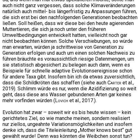
auch nicht ganz vergessen, dass solche Klimaveränderungen
natürlich auch mittel- bis längerfristig zu Anpassungen führen,
die sich erst bei den nachfolgenden Generationen beobachten
ließen. Soll heißen, dass wir diese bei den heute agierenden
Muttertieren, die sich ja noch unter den früheren
Umweltbedingungen entwickelt hatten, vielleicht noch gar
nicht beobachten können. Solche Verschiebungen, so würde
man erwarten, würden ja schrittweise von Generation zu
Generation erfolgen und auch um einen solchen Nachweis zu
führen bräuchte es voraussichtlich riesige Datenmengen, um
sie statistisch abgesichert zu belegen auch dann, wenn es
Beispiele für schnelle adaptive Evolutionsereignisse schon
für andere Taxa gibt. Insofern bin ich da etwas zuversichtlich,
dass die Schildkröten das schaffen (siehe auch
Carter
et al.,
2019). Schlimm würde es nur, wenn die Azidifizierung so weit
geht, dass diese ans Wasser gebundenen Arten gar keines
mehr vorfinden würden (
Lovich
et al., 2017.).
Evolution hat zwar – soweit wir es bis heute wissen – kein
gerichtetes Ziel, so wie manche meinen, sondern realisiert
nur ziellos, ungeahnte Variationsmöglichkeiten und insofern
denke ich, dass die Titeleinleitung „Mother knows best“ gut
gewählt wurde! Denn was könnten die Weibchen sonst tun?