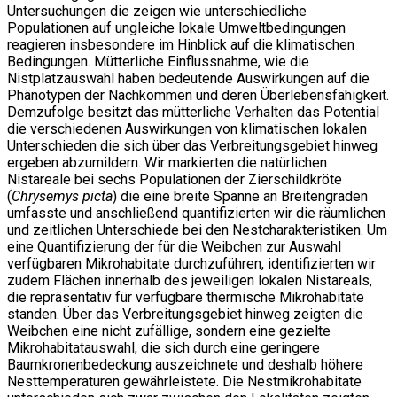
Untersuchungen die zeigen wie unterschiedliche
Populationen auf ungleiche lokale Umweltbedingungen
reagieren insbesondere im Hinblick auf die klimatischen
Bedingungen. Mütterliche Einflussnahme, wie die
Nistplatzauswahl haben bedeutende Auswirkungen auf die
Phänotypen der Nachkommen und deren Überlebensfähigkeit.
Demzufolge besitzt das mütterliche Verhalten das Potential
die verschiedenen Auswirkungen von klimatischen lokalen
Unterschieden die sich über das Verbreitungsgebiet hinweg
ergeben abzumildern. Wir markierten die natürlichen
Nistareale bei sechs Populationen der Zierschildkröte
(
Chrysemys picta
) die eine breite Spanne an Breitengraden
umfasste und anschließend quantifizierten wir die räumlichen
und zeitlichen Unterschiede bei den Nestcharakteristiken. Um
eine Quantifizierung der für die Weibchen zur Auswahl
verfügbaren Mikrohabitate durchzuführen, identifizierten wir
zudem Flächen innerhalb des jeweiligen lokalen Nistareals,
die repräsentativ für verfügbare thermische Mikrohabitate
standen. Über das Verbreitungsgebiet hinweg zeigten die
Weibchen eine nicht zufällige, sondern eine gezielte
Mikrohabitatauswahl, die sich durch eine geringere
Baumkronenbedeckung auszeichnete und deshalb höhere
Nesttemperaturen gewährleistete. Die Nestmikrohabitate