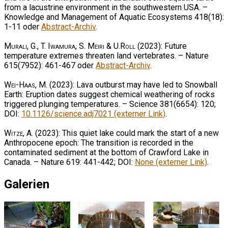
from a lacustrine environment in the southwestern USA. –
Knowledge and Management of Aquatic Ecosystems 418(18):
1-11 oder
Abstract-Archiv
.
Murali, G., T. Iwamura, S. Meiri & U.Roll
(2023): Future
temperature extremes threaten land vertebrates. – Nature
615(7952): 461-467 oder
Abstract-Archiv
.
Wei-Haas, M.
(2023): Lava outburst may have led to Snowball
Earth: Eruption dates suggest chemical weathering of rocks
triggered plunging temperatures. – Science 381(6654): 120;
DOI:
10.1126/science.adj7021 (externer Link)
.
Witze, A.
(2023): This quiet lake could mark the start of a new
Anthropocene epoch: The transition is recorded in the
contaminated sediment at the bottom of Crawford Lake in
Canada. – Nature 619: 441-442; DOI:
None (externer Link)
.
Galerien