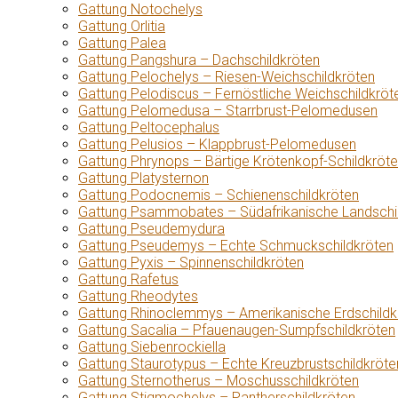
Gattung Notochelys
Gattung Orlitia
Gattung Palea
Gattung Pangshura – Dachschildkröten
Gattung Pelochelys – Riesen-Weichschildkröten
Gattung Pelodiscus – Fernöstliche Weichschildkröt
Gattung Pelomedusa – Starrbrust-Pelomedusen
Gattung Peltocephalus
Gattung Pelusios – Klappbrust-Pelomedusen
Gattung Phrynops – Bärtige Krötenkopf-Schildkröt
Gattung Platysternon
Gattung Podocnemis – Schienenschildkröten
Gattung Psammobates – Südafrikanische Landschi
Gattung Pseudemydura
Gattung Pseudemys – Echte Schmuckschildkröten
Gattung Pyxis – Spinnenschildkröten
Gattung Rafetus
Gattung Rheodytes
Gattung Rhinoclemmys – Amerikanische Erdschildk
Gattung Sacalia – Pfauenaugen-Sumpfschildkröten
Gattung Siebenrockiella
Gattung Staurotypus – Echte Kreuzbrustschildkröte
Gattung Sternotherus – Moschusschildkröten
Gattung Stigmochelys – Pantherschildkröten