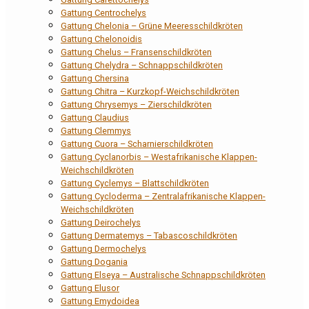
Gattung Centrochelys
Gattung Chelonia – Grüne Meeresschildkröten
Gattung Chelonoidis
Gattung Chelus – Fransenschildkröten
Gattung Chelydra – Schnappschildkröten
Gattung Chersina
Gattung Chitra – Kurzkopf-Weichschildkröten
Gattung Chrysemys – Zierschildkröten
Gattung Claudius
Gattung Clemmys
Gattung Cuora – Scharnierschildkröten
Gattung Cyclanorbis – Westafrikanische Klappen-
Weichschildkröten
Gattung Cyclemys – Blattschildkröten
Gattung Cycloderma – Zentralafrikanische Klappen-
Weichschildkröten
Gattung Deirochelys
Gattung Dermatemys – Tabascoschildkröten
Gattung Dermochelys
Gattung Dogania
Gattung Elseya – Australische Schnappschildkröten
Gattung Elusor
Gattung Emydoidea