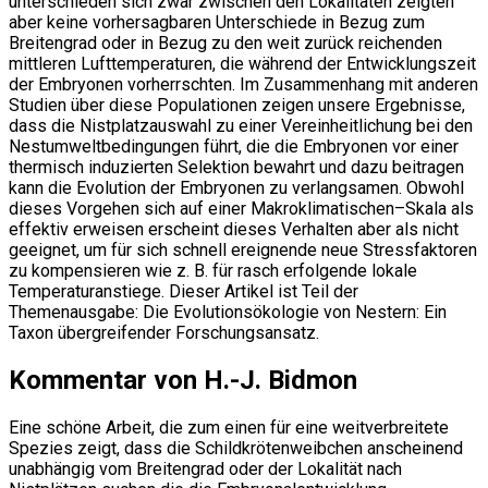
unterschieden sich zwar zwischen den Lokalitäten zeigten
aber keine vorhersagbaren Unterschiede in Bezug zum
Breitengrad oder in Bezug zu den weit zurück reichenden
mittleren Lufttemperaturen, die während der Entwicklungszeit
der Embryonen vorherrschten. Im Zusammenhang mit anderen
Studien über diese Populationen zeigen unsere Ergebnisse,
dass die Nistplatzauswahl zu einer Vereinheitlichung bei den
Nestumweltbedingungen führt, die die Embryonen vor einer
thermisch induzierten Selektion bewahrt und dazu beitragen
kann die Evolution der Embryonen zu verlangsamen. Obwohl
dieses Vorgehen sich auf einer Makroklimatischen–Skala als
effektiv erweisen erscheint dieses Verhalten aber als nicht
geeignet, um für sich schnell ereignende neue Stressfaktoren
zu kompensieren wie z. B. für rasch erfolgende lokale
Temperaturanstiege. Dieser Artikel ist Teil der
Themenausgabe: Die Evolutionsökologie von Nestern: Ein
Taxon übergreifender Forschungsansatz.
Kommentar von H.-J. Bidmon
Eine schöne Arbeit, die zum einen für eine weitverbreitete
Spezies zeigt, dass die Schildkrötenweibchen anscheinend
unabhängig vom Breitengrad oder der Lokalität nach