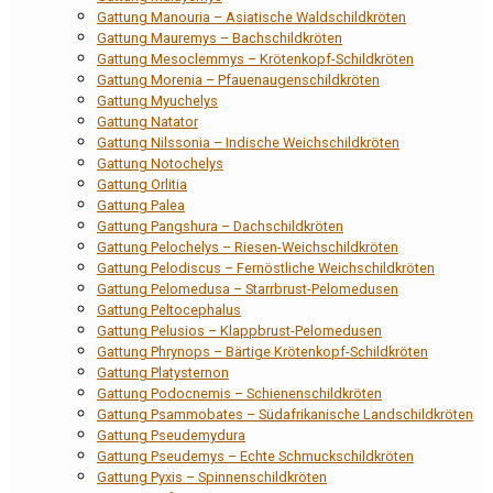
Gattung Manouria – Asiatische Waldschildkröten
Gattung Mauremys – Bachschildkröten
Gattung Mesoclemmys – Krötenkopf-Schildkröten
Gattung Morenia – Pfauenaugenschildkröten
Gattung Myuchelys
Gattung Natator
Gattung Nilssonia – Indische Weichschildkröten
Gattung Notochelys
Gattung Orlitia
Gattung Palea
Gattung Pangshura – Dachschildkröten
Gattung Pelochelys – Riesen-Weichschildkröten
Gattung Pelodiscus – Fernöstliche Weichschildkröten
Gattung Pelomedusa – Starrbrust-Pelomedusen
Gattung Peltocephalus
Gattung Pelusios – Klappbrust-Pelomedusen
Gattung Phrynops – Bärtige Krötenkopf-Schildkröten
Gattung Platysternon
Gattung Podocnemis – Schienenschildkröten
Gattung Psammobates – Südafrikanische Landschildkröten
Gattung Pseudemydura
Gattung Pseudemys – Echte Schmuckschildkröten
Gattung Pyxis – Spinnenschildkröten