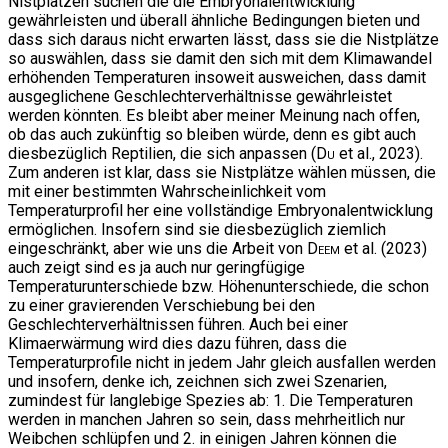
Nistplätzen suchen die die Embryonalentwicklung
gewährleisten und überall ähnliche Bedingungen bieten und
dass sich daraus nicht erwarten lässt, dass sie die Nistplätze
so auswählen, dass sie damit den sich mit dem Klimawandel
erhöhenden Temperaturen insoweit ausweichen, dass damit
ausgeglichene Geschlechterverhältnisse gewährleistet
werden könnten. Es bleibt aber meiner Meinung nach offen,
ob das auch zukünftig so bleiben würde, denn es gibt auch
diesbezüglich Reptilien, die sich anpassen (
Du
et al., 2023).
Zum anderen ist klar, dass sie Nistplätze wählen müssen, die
mit einer bestimmten Wahrscheinlichkeit vom
Temperaturprofil her eine vollständige Embryonalentwicklung
ermöglichen. Insofern sind sie diesbezüglich ziemlich
eingeschränkt, aber wie uns die Arbeit von
Deem
et al. (2023)
auch zeigt sind es ja auch nur geringfügige
Temperaturunterschiede bzw. Höhenunterschiede, die schon
zu einer gravierenden Verschiebung bei den
Geschlechterverhältnissen führen. Auch bei einer
Klimaerwärmung wird dies dazu führen, dass die
Temperaturprofile nicht in jedem Jahr gleich ausfallen werden
und insofern, denke ich, zeichnen sich zwei Szenarien,
zumindest für langlebige Spezies ab: 1. Die Temperaturen
werden in manchen Jahren so sein, dass mehrheitlich nur
Weibchen schlüpfen und 2. in einigen Jahren können die