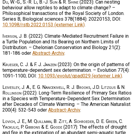
Du, W.-G., S.-R. Li, B.-J. Sun & R. Shine
(2023): Can nesting
behaviour allow reptiles to adapt to climate change? –
Philosophical transactions of the Royal Society of London.
Series B, Biological sciences 378(1884): 20220153; DOI:
10.1098/rstb.2022.0153 (externer Link)
.
Iverson, J. B.
(2022): Climate-Mediated Recruitment Failure in
a Turtle Population and Its Bearing on Northern Limits of
Distribution. – Chelonian Conservation and Biology 21(2):
181-186 oder
Abstract-Archiv
.
Krueger, C. J. & F. J. Janzen
(2023): On the origin of patterns of
temperature-dependent sex determination. – Evolution 77(4):
1091-1100; DOI:
10.1093/evolut/qpad029 (externer Link)
.
Leivesley, J. A., E. G. Nancekivell, R. J. Brooks, J.D. Litzgus & N.
Rollinson
(2022): Long-Term Resilience of Primary Sex Ratios
in a Species with Temperature-Dependent Sex Determination
after Decades of Climate Warming. – The American Naturalist
200(4): 532-543 oder
Abstract-Archiv
.
Lovich, J. E., M. Quillman, B. Zitt, A. Schroeder, D. E. Green, C.
Yackulic, P. Gibbons & E. Goode
(2017): The effects of drought
and fire in the extirpation of an abundant semi-aquatic turtle