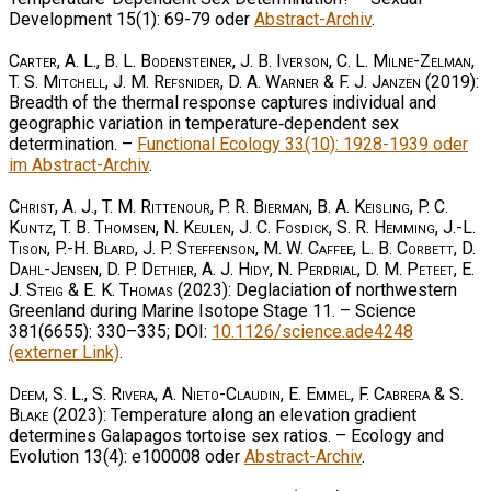
Development 15(1): 69-79 oder
Abstract-Archiv
.
Carter, A. L., B. L. Bodensteiner, J. B. Iverson, C. L. Milne-Zelman,
T. S. Mitchell, J. M. Refsnider, D. A. Warner & F. J. Janzen
(2019):
Breadth of the thermal response captures individual and
geographic variation in temperature‐dependent sex
determination. –
Functional Ecology 33(10): 1928-1939 oder
im Abstract-Archiv
.
Christ, A. J., T. M. Rittenour, P. R. Bierman, B. A. Keisling, P. C.
Kuntz, T. B. Thomsen, N. Keulen, J. C. Fosdick, S. R. Hemming, J.-L.
Tison, P.-H. Blard, J. P. Steffenson, M. W. Caffee, L. B. Corbett, D.
Dahl-Jensen, D. P. Dethier, A. J. Hidy, N. Perdrial, D. M. Peteet, E.
J. Steig & E. K. Thomas
(2023): Deglaciation of northwestern
Greenland during Marine Isotope Stage 11. – Science
381(6655): 330–335; DOI:
10.1126/science.ade4248
(externer Link)
.
Deem, S. L., S. Rivera, A. Nieto-Claudin, E. Emmel, F. Cabrera & S.
Blake
(2023): Temperature along an elevation gradient
determines Galapagos tortoise sex ratios. – Ecology and
Evolution 13(4): e100008 oder
Abstract-Archiv
.