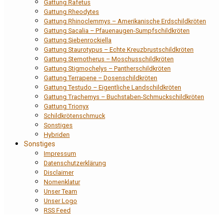
Gattung Rafetus
Gattung Rheodytes
Gattung Rhinoclemmys – Amerikanische Erdschildkröten
Gattung Sacalia – Pfauenaugen-Sumpfschildkröten
Gattung Siebenrockiella
Gattung Staurotypus – Echte Kreuzbrustschildkröten
Gattung Sternotherus – Moschusschildkröten
Gattung Stigmochelys – Pantherschildkröten
Gattung Terrapene – Dosenschildkröten
Gattung Testudo – Eigentliche Landschildkröten
Gattung Trachemys – Buchstaben-Schmuckschildkröten
Gattung Trionyx
Schildkrötenschmuck
Sonstiges
Hybriden
Sonstiges
Impressum
Datenschutzerklärung
Disclaimer
Nomenklatur
Unser Team
Unser Logo
RSS Feed