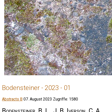
Bodensteiner - 2023 - 01
Abstracts B
07. August 2023
Zugriffe: 1580
Bodensteiner, B. L., J. B. Iverson, C. A.