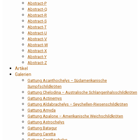
Abstract-P
Abstract-Q
Abstract-R
Abstract-S
Abstract-T
Abstract-U
Abstract-V
Abstract-W
Abstract-X
Abstract-Y
Abstract-Z
Artikel
Galerien
Gattung Acanthochelys – Südamerikanische
Sumpfschildkröten
Gattung Chelodina – Australische Schlangenhalsschildkröten
Gattung Actinemys
Gattung Aldabrachelys – Seychellen-Riesenschildkröten
Gattung Amyda
Gattung Apalone – Amerikanische Weichschildkröten
Gattung Astrochelys
Gattung Batagur
Gattung Caretta
Gattung Carettochelys