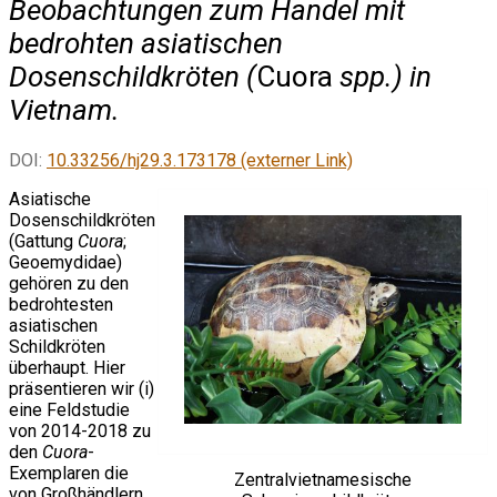
Beobachtungen zum Handel mit
bedrohten asiatischen
Dosenschildkröten (
Cuora
spp.) in
Vietnam.
DOI:
10.33256/hj29.3.173178 (externer Link)
Asiatische
Dosenschildkröten
(Gattung
Cuora
;
Geoemydidae)
gehören zu den
bedrohtesten
asiatischen
Schildkröten
überhaupt. Hier
präsentieren wir (i)
eine Feldstudie
von 2014-2018 zu
den
Cuora
-
Exemplaren die
Zentralvietnamesische
von Großhändlern