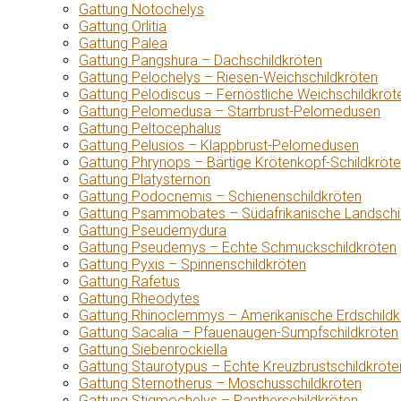
Gattung Notochelys
Gattung Orlitia
Gattung Palea
Gattung Pangshura – Dachschildkröten
Gattung Pelochelys – Riesen-Weichschildkröten
Gattung Pelodiscus – Fernöstliche Weichschildkröt
Gattung Pelomedusa – Starrbrust-Pelomedusen
Gattung Peltocephalus
Gattung Pelusios – Klappbrust-Pelomedusen
Gattung Phrynops – Bärtige Krötenkopf-Schildkröt
Gattung Platysternon
Gattung Podocnemis – Schienenschildkröten
Gattung Psammobates – Südafrikanische Landschi
Gattung Pseudemydura
Gattung Pseudemys – Echte Schmuckschildkröten
Gattung Pyxis – Spinnenschildkröten
Gattung Rafetus
Gattung Rheodytes
Gattung Rhinoclemmys – Amerikanische Erdschildk
Gattung Sacalia – Pfauenaugen-Sumpfschildkröten
Gattung Siebenrockiella
Gattung Staurotypus – Echte Kreuzbrustschildkröte
Gattung Sternotherus – Moschusschildkröten
Gattung Stigmochelys – Pantherschildkröten