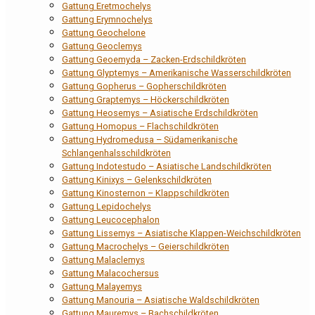
Gattung Eretmochelys
Gattung Erymnochelys
Gattung Geochelone
Gattung Geoclemys
Gattung Geoemyda – Zacken-Erdschildkröten
Gattung Glyptemys – Amerikanische Wasserschildkröten
Gattung Gopherus – Gopherschildkröten
Gattung Graptemys – Höckerschildkröten
Gattung Heosemys – Asiatische Erdschildkröten
Gattung Homopus – Flachschildkröten
Gattung Hydromedusa – Südamerikanische
Schlangenhalsschildkröten
Gattung Indotestudo – Asiatische Landschildkröten
Gattung Kinixys – Gelenkschildkröten
Gattung Kinosternon – Klappschildkröten
Gattung Lepidochelys
Gattung Leucocephalon
Gattung Lissemys – Asiatische Klappen-Weichschildkröten
Gattung Macrochelys – Geierschildkröten
Gattung Malaclemys
Gattung Malacochersus
Gattung Malayemys
Gattung Manouria – Asiatische Waldschildkröten
Gattung Mauremys – Bachschildkröten