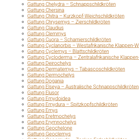
Gattung Chelydra – Schnappschildkröten
Gattung Chersina
Gattung Chitra – Kurzkopf-Weichschildkröten
Gattung Chrysemys – Zierschildkröten
Gattung Claudius
Gattung Clemmys
Gattung Cuora – Scharnierschildkröten
Gattung Cyclanorbis – Westafrikanische Klappen-W
Gattung Cyclemys – Blattschildkröten
Gattung Cycloderma – Zentralafrikanische Klappen
Gattung Deirochelys
Gattung Dermatemys – Tabascoschildkröten
Gattung Dermochelys
Gattung Dogania
Gattung Elseya – Australische Schnappschildkröten
Gattung Elusor
Gattung Emydoidea
Gattung Emydura – Spitzkopfschildkröten
Gattung Emys
Gattung Eretmochelys
Gattung Erymnochelys
Gattung Geochelone
Gattung Geoclemys