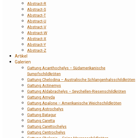
Abstract-R
Abstract-S
Abstract-T
Abstract-U
Abstract-V
Abstract-W
Abstract-X
Abstract-Y
Abstract-Z
Artikel
Galerien
Gattung Acanthochelys – Südamerikanische
Sumpfschildkröten
Gattung Chelodina – Australische Schlangenhalsschildkröten
Gattung Actinemys
Gattung Aldabrachelys – Seychellen-Riesenschildkröten
Gattung Amyda
Gattung Apalone – Amerikanische Weichschildkröten
Gattung Astrochelys
Gattung Batagur
Gattung Caretta
Gattung Carettochelys
Gattung Centrochelys