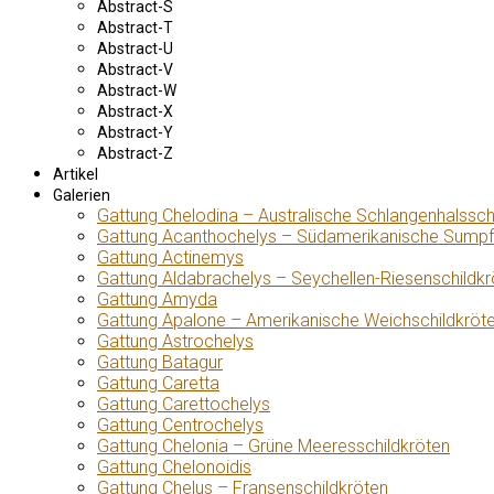
Abstract-S
Abstract-T
Abstract-U
Abstract-V
Abstract-W
Abstract-X
Abstract-Y
Abstract-Z
Artikel
Galerien
Gattung Chelodina – Australische Schlangenhalssch
Gattung Acanthochelys – Südamerikanische Sumpf
Gattung Actinemys
Gattung Aldabrachelys – Seychellen-Riesenschildkr
Gattung Amyda
Gattung Apalone – Amerikanische Weichschildkröt
Gattung Astrochelys
Gattung Batagur
Gattung Caretta
Gattung Carettochelys
Gattung Centrochelys
Gattung Chelonia – Grüne Meeresschildkröten
Gattung Chelonoidis
Gattung Chelus – Fransenschildkröten