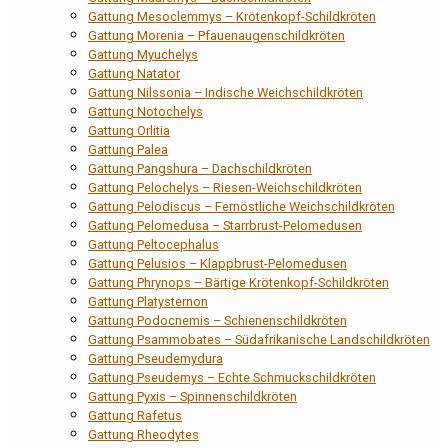
Gattung Mesoclemmys – Krötenkopf-Schildkröten
Gattung Morenia – Pfauenaugenschildkröten
Gattung Myuchelys
Gattung Natator
Gattung Nilssonia – Indische Weichschildkröten
Gattung Notochelys
Gattung Orlitia
Gattung Palea
Gattung Pangshura – Dachschildkröten
Gattung Pelochelys – Riesen-Weichschildkröten
Gattung Pelodiscus – Fernöstliche Weichschildkröten
Gattung Pelomedusa – Starrbrust-Pelomedusen
Gattung Peltocephalus
Gattung Pelusios – Klappbrust-Pelomedusen
Gattung Phrynops – Bärtige Krötenkopf-Schildkröten
Gattung Platysternon
Gattung Podocnemis – Schienenschildkröten
Gattung Psammobates – Südafrikanische Landschildkröten
Gattung Pseudemydura
Gattung Pseudemys – Echte Schmuckschildkröten
Gattung Pyxis – Spinnenschildkröten
Gattung Rafetus
Gattung Rheodytes