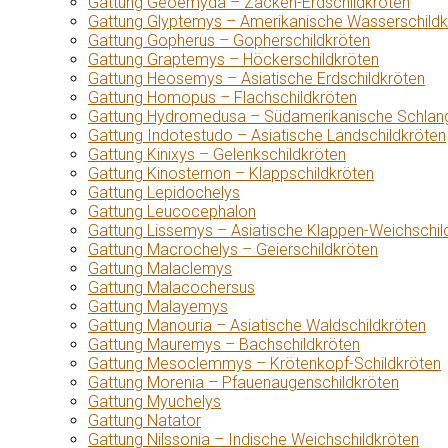
Gattung Geoemyda – Zacken-Erdschildkröten
Gattung Glyptemys – Amerikanische Wasserschildk
Gattung Gopherus – Gopherschildkröten
Gattung Graptemys – Höckerschildkröten
Gattung Heosemys – Asiatische Erdschildkröten
Gattung Homopus – Flachschildkröten
Gattung Hydromedusa – Südamerikanische Schlang
Gattung Indotestudo – Asiatische Landschildkröten
Gattung Kinixys – Gelenkschildkröten
Gattung Kinosternon – Klappschildkröten
Gattung Lepidochelys
Gattung Leucocephalon
Gattung Lissemys – Asiatische Klappen-Weichschil
Gattung Macrochelys – Geierschildkröten
Gattung Malaclemys
Gattung Malacochersus
Gattung Malayemys
Gattung Manouria – Asiatische Waldschildkröten
Gattung Mauremys – Bachschildkröten
Gattung Mesoclemmys – Krötenkopf-Schildkröten
Gattung Morenia – Pfauenaugenschildkröten
Gattung Myuchelys
Gattung Natator
Gattung Nilssonia – Indische Weichschildkröten