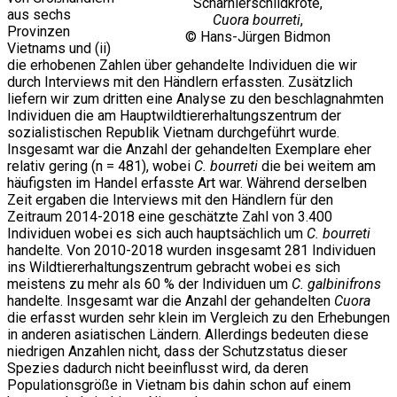
Scharnierschildkröte,
aus sechs
Cuora bourreti
,
Provinzen
© Hans-Jürgen Bidmon
Vietnams und (ii)
die erhobenen Zahlen über gehandelte Individuen die wir
durch Interviews mit den Händlern erfassten. Zusätzlich
liefern wir zum dritten eine Analyse zu den beschlagnahmten
Individuen die am Hauptwildtiererhaltungszentrum der
sozialistischen Republik Vietnam durchgeführt wurde.
Insgesamt war die Anzahl der gehandelten Exemplare eher
relativ gering (n = 481), wobei
C. bourreti
die bei weitem am
häufigsten im Handel erfasste Art war. Während derselben
Zeit ergaben die Interviews mit den Händlern für den
Zeitraum 2014-2018 eine geschätzte Zahl von 3.400
Individuen wobei es sich auch hauptsächlich um
C. bourreti
handelte. Von 2010-2018 wurden insgesamt 281 Individuen
ins Wildtiererhaltungszentrum gebracht wobei es sich
meistens zu mehr als 60 % der Individuen um
C. galbinifrons
handelte. Insgesamt war die Anzahl der gehandelten
Cuora
die erfasst wurden sehr klein im Vergleich zu den Erhebungen
in anderen asiatischen Ländern. Allerdings bedeuten diese
niedrigen Anzahlen nicht, dass der Schutzstatus dieser
Spezies dadurch nicht beeinflusst wird, da deren
Populationsgröße in Vietnam bis dahin schon auf einem