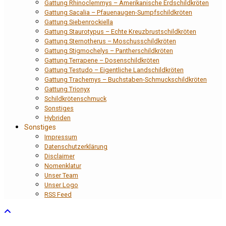
Gattung Rhinoclemmys – Amerikanische Erdschildkröten
Gattung Sacalia – Pfauenaugen-Sumpfschildkröten
Gattung Siebenrockiella
Gattung Staurotypus – Echte Kreuzbrustschildkröten
Gattung Sternotherus – Moschusschildkröten
Gattung Stigmochelys – Pantherschildkröten
Gattung Terrapene – Dosenschildkröten
Gattung Testudo – Eigentliche Landschildkröten
Gattung Trachemys – Buchstaben-Schmuckschildkröten
Gattung Trionyx
Schildkrötenschmuck
Sonstiges
Hybriden
Sonstiges
Impressum
Datenschutzerklärung
Disclaimer
Nomenklatur
Unser Team
Unser Logo
RSS Feed