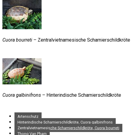
Cuora bourreti
– Zentralvietnamesische Scharnierschildkröte
Cuora galbinifrons
– Hinterindische Scharnierschildkröte
Artenschutz
Hinterindische Scharnierschildkröte, Cuora galbinifrons
Zentralvietnamesische Scharnierschildkröte, Cuora bourreti
Thong Van Pham