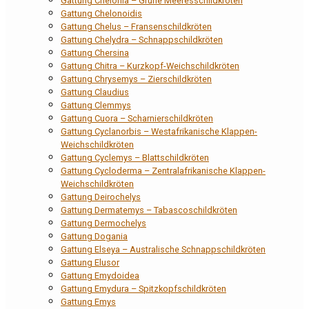
Gattung Chelonia – Grüne Meeresschildkröten
Gattung Chelonoidis
Gattung Chelus – Fransenschildkröten
Gattung Chelydra – Schnappschildkröten
Gattung Chersina
Gattung Chitra – Kurzkopf-Weichschildkröten
Gattung Chrysemys – Zierschildkröten
Gattung Claudius
Gattung Clemmys
Gattung Cuora – Scharnierschildkröten
Gattung Cyclanorbis – Westafrikanische Klappen-
Weichschildkröten
Gattung Cyclemys – Blattschildkröten
Gattung Cycloderma – Zentralafrikanische Klappen-
Weichschildkröten
Gattung Deirochelys
Gattung Dermatemys – Tabascoschildkröten
Gattung Dermochelys
Gattung Dogania
Gattung Elseya – Australische Schnappschildkröten
Gattung Elusor
Gattung Emydoidea
Gattung Emydura – Spitzkopfschildkröten
Gattung Emys