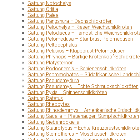
Gattung Notochelys
Gattung Orlitia
Gattung Palea
Gattung Pangshura – Dachschildkröten
Gattung Pelochelys – Riesen-Weichschildkröten
Gattung Pelodiscus – Fernöstliche Weichschildkröt
Gattung Pelomedusa – Starrbrust-Pelomedusen
Gattung Peltocephalus
Gattung Pelusios – Klappbrust-Pelomedusen
Gattung Phrynops – Bärtige Krötenkopf-Schildkröt
Gattung Platysternon
Gattung Podocnemis – Schienenschildkröten
Gattung Psammobates – Südafrikanische Landschi
Gattung Pseudemydura
Gattung Pseudemys – Echte Schmuckschildkröten
Gattung Pyxis – Spinnenschildkröten
Gattung Rafetus
Gattung Rheodytes
Gattung Rhinoclemmys – Amerikanische Erdschildk
Gattung Sacalia – Pfauenaugen-Sumpfschildkröten
Gattung Siebenrockiella
Gattung Staurotypus – Echte Kreuzbrustschildkröte
Gattung Sternotherus – Moschusschildkröten
Gattung Stigmochelys – Pantherschildkröten