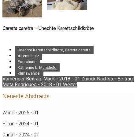
Caretta caretta
– Unechte Karettschildkröte
Unechte Karettschildkröte, Caretta caretta
Artenschutz
Forschung
Katherine L. Mansfield
Klimawandel
Vorheriger Beitrag: Mack - 2018 - 01
Zurück
Nächster Beitrag:
Mota Rodrigues - 2018 - 01
Weiter
Neueste Abstracts
White - 2026 - 01
Hilton - 2024 - 01
Duran - 2024 - 01