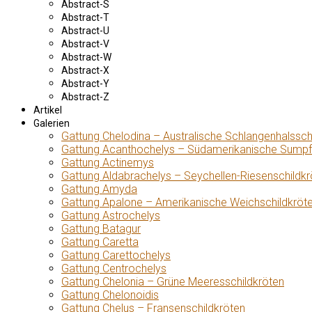
Abstract-S
Abstract-T
Abstract-U
Abstract-V
Abstract-W
Abstract-X
Abstract-Y
Abstract-Z
Artikel
Galerien
Gattung Chelodina – Australische Schlangenhalssch
Gattung Acanthochelys – Südamerikanische Sumpf
Gattung Actinemys
Gattung Aldabrachelys – Seychellen-Riesenschildkr
Gattung Amyda
Gattung Apalone – Amerikanische Weichschildkröt
Gattung Astrochelys
Gattung Batagur
Gattung Caretta
Gattung Carettochelys
Gattung Centrochelys
Gattung Chelonia – Grüne Meeresschildkröten
Gattung Chelonoidis
Gattung Chelus – Fransenschildkröten