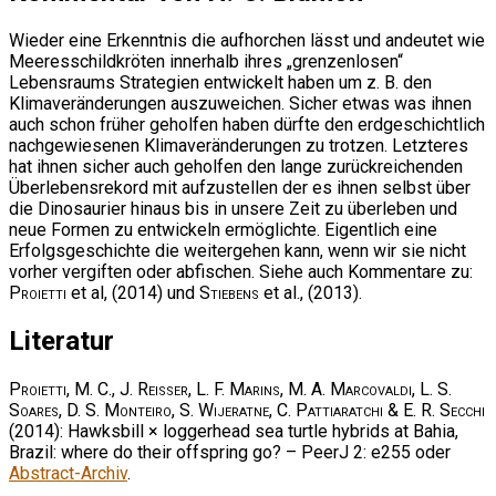
Wieder eine Erkenntnis die aufhorchen lässt und andeutet wie
Meeresschildkröten innerhalb ihres „grenzenlosen“
Lebensraums Strategien entwickelt haben um z. B. den
Klimaveränderungen auszuweichen. Sicher etwas was ihnen
auch schon früher geholfen haben dürfte den erdgeschichtlich
nachgewiesenen Klimaveränderungen zu trotzen. Letzteres
hat ihnen sicher auch geholfen den lange zurückreichenden
Überlebensrekord mit aufzustellen der es ihnen selbst über
die Dinosaurier hinaus bis in unsere Zeit zu überleben und
neue Formen zu entwickeln ermöglichte. Eigentlich eine
Erfolgsgeschichte die weitergehen kann, wenn wir sie nicht
vorher vergiften oder abfischen. Siehe auch Kommentare zu:
Proietti
et al, (2014) und
Stiebens
et al., (2013).
Literatur
Proietti, M. C., J. Reisser, L. F. Marins, M. A. Marcovaldi, L. S.
Soares, D. S. Monteiro, S. Wijeratne, C. Pattiaratchi & E. R. Secchi
(2014): Hawksbill × loggerhead sea turtle hybrids at Bahia,
Brazil: where do their offspring go? – PeerJ 2: e255 oder
Abstract-Archiv
.