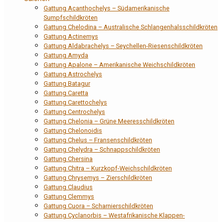
Gattung Acanthochelys – Südamerikanische
Sumpfschildkröten
Gattung Chelodina – Australische Schlangenhalsschildkröten
Gattung Actinemys
Gattung Aldabrachelys – Seychellen-Riesenschildkröten
Gattung Amyda
Gattung Apalone – Amerikanische Weichschildkröten
Gattung Astrochelys
Gattung Batagur
Gattung Caretta
Gattung Carettochelys
Gattung Centrochelys
Gattung Chelonia – Grüne Meeresschildkröten
Gattung Chelonoidis
Gattung Chelus – Fransenschildkröten
Gattung Chelydra – Schnappschildkröten
Gattung Chersina
Gattung Chitra – Kurzkopf-Weichschildkröten
Gattung Chrysemys – Zierschildkröten
Gattung Claudius
Gattung Clemmys
Gattung Cuora – Scharnierschildkröten
Gattung Cyclanorbis – Westafrikanische Klappen-