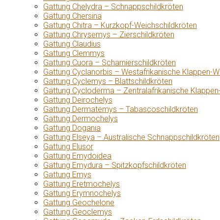
Gattung Chelydra – Schnappschildkröten
Gattung Chersina
Gattung Chitra – Kurzkopf-Weichschildkröten
Gattung Chrysemys – Zierschildkröten
Gattung Claudius
Gattung Clemmys
Gattung Cuora – Scharnierschildkröten
Gattung Cyclanorbis – Westafrikanische Klappen-W
Gattung Cyclemys – Blattschildkröten
Gattung Cycloderma – Zentralafrikanische Klappen
Gattung Deirochelys
Gattung Dermatemys – Tabascoschildkröten
Gattung Dermochelys
Gattung Dogania
Gattung Elseya – Australische Schnappschildkröten
Gattung Elusor
Gattung Emydoidea
Gattung Emydura – Spitzkopfschildkröten
Gattung Emys
Gattung Eretmochelys
Gattung Erymnochelys
Gattung Geochelone
Gattung Geoclemys