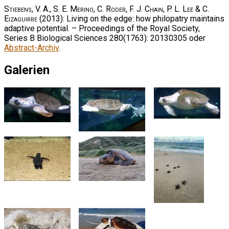
Stiebens, V. A., S. E. Merino, C. Roder, F. J. Chain, P. L. Lee & C.
Eizaguirre
(2013): Living on the edge: how philopatry maintains
adaptive potential. – Proceedings of the Royal Society,
Series B Biological Sciences 280(1763): 20130305 oder
Abstract-Archiv
.
Galerien