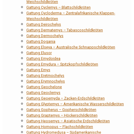
Weichschildkröten
Gattung Cyclemys – Blattschildkröten
Gattung Cycloderma – Zentralafrikanische Klappen-
Weichschildkröten
Gattung Deirochelys
Gattung Dermatemys – Tabascoschildkröten
Gattung Dermochelys
Gattung Dogania
Gattung Elseya – Australische Schnappschildkröten
Gattung Elusor
Gattung Emydoidea
Gattung Emydura – Spitzkopfschildkröten
Gattung Emys
Gattung Eretmochelys
Gattung Erymnochelys
Gattung Geochelone
Gattung Geoclemys
Gattung Geoemyda – Zacken-Erdschildkröten
Gattung Glyptemys – Amerikanische Wasserschildkröten
Gattung Gopherus – Gopherschildkröten
Gattung Graptemys – Höckerschildkröten
Gattung Heosemys – Asiatische Erdschildkröten
Gattung Homopus – Flachschildkröten
Gattung Hydromedusa – Südamerikanische