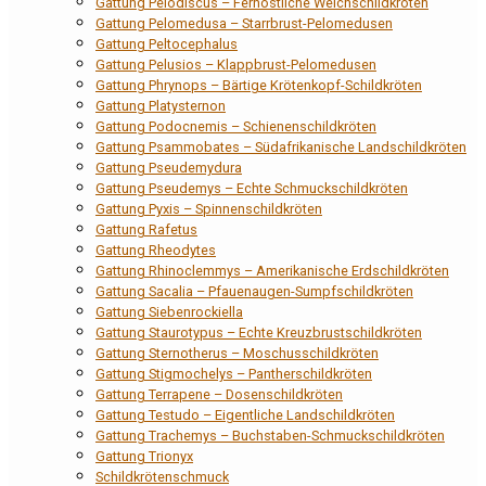
Gattung Pelodiscus – Fernöstliche Weichschildkröten
Gattung Pelomedusa – Starrbrust-Pelomedusen
Gattung Peltocephalus
Gattung Pelusios – Klappbrust-Pelomedusen
Gattung Phrynops – Bärtige Krötenkopf-Schildkröten
Gattung Platysternon
Gattung Podocnemis – Schienenschildkröten
Gattung Psammobates – Südafrikanische Landschildkröten
Gattung Pseudemydura
Gattung Pseudemys – Echte Schmuckschildkröten
Gattung Pyxis – Spinnenschildkröten
Gattung Rafetus
Gattung Rheodytes
Gattung Rhinoclemmys – Amerikanische Erdschildkröten
Gattung Sacalia – Pfauenaugen-Sumpfschildkröten
Gattung Siebenrockiella
Gattung Staurotypus – Echte Kreuzbrustschildkröten
Gattung Sternotherus – Moschusschildkröten
Gattung Stigmochelys – Pantherschildkröten
Gattung Terrapene – Dosenschildkröten
Gattung Testudo – Eigentliche Landschildkröten
Gattung Trachemys – Buchstaben-Schmuckschildkröten
Gattung Trionyx
Schildkrötenschmuck