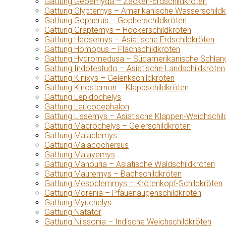
Gattung Geoemyda – Zacken-Erdschildkröten
Gattung Glyptemys – Amerikanische Wasserschildk
Gattung Gopherus – Gopherschildkröten
Gattung Graptemys – Höckerschildkröten
Gattung Heosemys – Asiatische Erdschildkröten
Gattung Homopus – Flachschildkröten
Gattung Hydromedusa – Südamerikanische Schlang
Gattung Indotestudo – Asiatische Landschildkröten
Gattung Kinixys – Gelenkschildkröten
Gattung Kinosternon – Klappschildkröten
Gattung Lepidochelys
Gattung Leucocephalon
Gattung Lissemys – Asiatische Klappen-Weichschil
Gattung Macrochelys – Geierschildkröten
Gattung Malaclemys
Gattung Malacochersus
Gattung Malayemys
Gattung Manouria – Asiatische Waldschildkröten
Gattung Mauremys – Bachschildkröten
Gattung Mesoclemmys – Krötenkopf-Schildkröten
Gattung Morenia – Pfauenaugenschildkröten
Gattung Myuchelys
Gattung Natator
Gattung Nilssonia – Indische Weichschildkröten