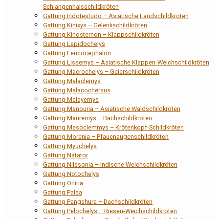
Schlangenhalsschildkröten
Gattung Indotestudo – Asiatische Landschildkröten
Gattung Kinixys – Gelenkschildkröten
Gattung Kinosternon – Klappschildkröten
Gattung Lepidochelys
Gattung Leucocephalon
Gattung Lissemys – Asiatische Klappen-Weichschildkröten
Gattung Macrochelys – Geierschildkröten
Gattung Malaclemys
Gattung Malacochersus
Gattung Malayemys
Gattung Manouria – Asiatische Waldschildkröten
Gattung Mauremys – Bachschildkröten
Gattung Mesoclemmys – Krötenkopf-Schildkröten
Gattung Morenia – Pfauenaugenschildkröten
Gattung Myuchelys
Gattung Natator
Gattung Nilssonia – Indische Weichschildkröten
Gattung Notochelys
Gattung Orlitia
Gattung Palea
Gattung Pangshura – Dachschildkröten
Gattung Pelochelys – Riesen-Weichschildkröten