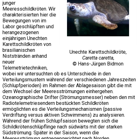
junger
Meeresschildkröten. Wir
charakterisierten hier die
Bewegungen von im
Labor geschlüpften und
herangezogenen
einjährigen Unechten
Karettschildkröten von
brasilianischen
Unechte Karettschildkröte,
Niststränden anhand
Caretta caretta
,
neuer
© Hans-Jürgen Bidmon
Telemetrietechniken,
wobei wir untersuchten ob es Unterschiede in den
Verteilungsmustern während der verschiedenen Jahreszeiten
(Schlupfperioden) im Rahmen der Ablagesaison gibt die mit
dem Wechsel der Meeresströmungen einhergehen.
Ozeanographische Drifter (Strömungsmesser) neben den mit
Radiotelemetriesendern bestückten Schildkröten
ermöglichten es die Verteilungsmechanismen (passive
Verdriftung versus aktiven Schwimmens) zu analysieren.
Während der frühen Schlupfsaison bewegten sich die
Schildkrötenschlüpflinge nach südwärts mit der starken
Südströmung. Später in der Saison, wenn die
Meeresströmung entgegengerichtet nach Norden