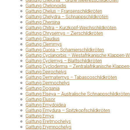
Gattung Chelonia – Grüne Meeresschildkröten
Gattung Chelonoidis
Gattung Chelus – Fransenschildkröten
Gattung Chelydra – Schnappschildkröten
Gattung Chersina
Gattung Chitra – Kurzkopf-Weichschildkröten
Gattung Chrysemys – Zierschildkröten
Gattung Claudius
Gattung Clemmys
Gattung Cuora – Scharnierschildkröten
Gattung Cyclanorbis – Westafrikanische Klappen-W
Gattung Cyclemys – Blattschildkröten
Gattung Cycloderma – Zentralafrikanische Klappen
Gattung Deirochelys
Gattung Dermatemys – Tabascoschildkröten
Gattung Dermochelys
Gattung Dogania
Gattung Elseya – Australische Schnappschildkröten
Gattung Elusor
Gattung Emydoidea
Gattung Emydura – Spitzkopfschildkröten
Gattung Emys
Gattung Eretmochelys
Gattung Erymnochelys