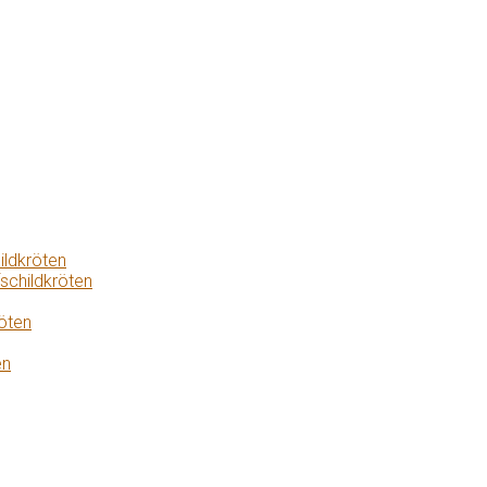
ildkröten
schildkröten
öten
en