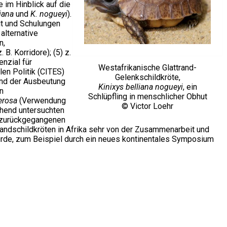
im Hinblick auf die
iana
und
K. nogueyi
).
it und Schulungen
alternative
n,
. Korridore); (5) z.
nzial für
Westafrikanische Glattrand-
en Politik (CITES)
Gelenkschildkröte,
und der Ausbeutung
Kinixys belliana nogueyi
, ein
n
Schlüpfling in menschlicher Obhut
erosa
(Verwendung
© Victor Loehr
chend untersuchten
k zurückgegangenen
Landschildkröten in Afrika sehr von der Zusammenarbeit und
ürde, zum Beispiel durch ein neues kontinentales Symposium