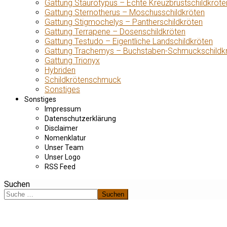
Gattung Staurotypus – Echte Kreuzbrustschildkröte
Gattung Sternotherus – Moschusschildkröten
Gattung Stigmochelys – Pantherschildkröten
Gattung Terrapene – Dosenschildkröten
Gattung Testudo – Eigentliche Landschildkröten
Gattung Trachemys – Buchstaben-Schmuckschildk
Gattung Trionyx
Hybriden
Schildkrötenschmuck
Sonstiges
Sonstiges
Impressum
Datenschutzerklärung
Disclaimer
Nomenklatur
Unser Team
Unser Logo
RSS Feed
Suchen
Suchen