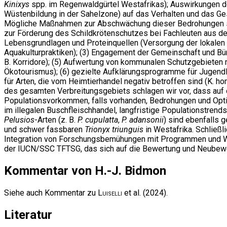
Kinixys
spp. im Regenwaldgürtel Westafrikas); Auswirkungen d
Wüstenbildung in der Sahelzone) auf das Verhalten und das Ges
Mögliche Maßnahmen zur Abschwächung dieser Bedrohungen sind
zur Förderung des Schildkrötenschutzes bei Fachleuten aus dem 
Lebensgrundlagen und Proteinquellen (Versorgung der lokalen B
Aquakulturpraktiken); (3) Engagement der Gemeinschaft und Bürg
B. Korridore); (5) Aufwertung von kommunalen Schutzgebieten m
Ökotourismus); (6) gezielte Aufklärungsprogramme für Jugendli
für Arten, die vom Heimtierhandel negativ betroffen sind (K.
des gesamten Verbreitungsgebiets schlagen wir vor, dass auf 
Populationsvorkommen, falls vorhanden, Bedrohungen und Op
im illegalen Buschfleischhandel, langfristige Populationstren
Pelusios
-Arten (z. B.
P. cupulatta
,
P. adansonii
) sind ebenfalls 
und schwer fassbaren
Trionyx triunguis
in Westafrika. Schließl
Integration von Forschungsbemühungen mit Programmen und Wis
der IUCN/SSC TFTSG, das sich auf die Bewertung und Neubewer
Kommentar von H.-J. Bidmon
Siehe auch Kommentar zu
Luiselli
et al. (2024).
Literatur