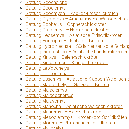
Gattung Geochelone
Gattung Geoclemys
Gattung Geoemyda – Zacken-Erdschildkröten
Gattung Glyptemys – Amerikanische Wasserschildk
Gattung Gopherus – Gopherschildkröten
Gattung Graptemys – Höckerschildkröten
Gattung Heosemys – Asiatische Erdschildkröten
Gattung Homopus – Flachschildkröten
Gattung Hydromedusa – Südamerikanische Schlang
Gattung Indotestudo – Asiatische Landschildkröten
Gattung Kinixys – Gelenkschildkröten
Gattung Kinosternon – Klappschildkröten
Gattung Lepidochelys
Gattung Leucocephalon
Gattung Lissemys – Asiatische Klappen-Weichschil
Gattung Macrochelys – Geierschildkröten
Gattung Malaclemys
Gattung Malacochersus
Gattung Malayemys
Gattung Manouria – Asiatische Waldschildkröten
Gattung Mauremys – Bachschildkröten
Gattung Mesoclemmys – Krötenkopf-Schildkröten
Gattung Morenia – Pfauenaugenschildkröten
Gattung Myuchelys