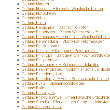
Gattung Natator
Gattung Nilssonia – Indische Weichschildkröten
Gattung Notochelys
Gattung Orlitia
Gattung Palea
Gattung Pangshura – Dachschildkröten
Gattung Pelochelys – Riesen-Weichschildkröten
Gattung Pelodiscus – Fernöstliche Weichschildkröt
Gattung Pelomedusa – Starrbrust-Pelomedusen
Gattung Peltocephalus
Gattung Pelusios – Klappbrust-Pelomedusen
Gattung Phrynops – Bärtige Krötenkopf-Schildkröt
Gattung Platysternon
Gattung Podocnemis – Schienenschildkröten
Gattung Psammobates – Südafrikanische Landschi
Gattung Pseudemydura
Gattung Pseudemys – Echte Schmuckschildkröten
Gattung Pyxis – Spinnenschildkröten
Gattung Rafetus
Gattung Rheodytes
Gattung Rhinoclemmys – Amerikanische Erdschildk
Gattung Sacalia – Pfauenaugen-Sumpfschildkröten
Gattung Siebenrockiella