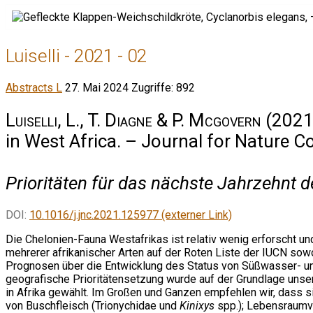
Luiselli - 2021 - 02
Abstracts L
27. Mai 2024
Zugriffe: 892
Luiselli, L., T. Diagne & P. Mcgovern
(2021)
in West Africa. – Journal for Nature 
Prioritäten für das nächste Jahrzehnt 
DOI:
10.1016/j.jnc.2021.125977 (externer Link)
Die Chelonien-Fauna Westafrikas ist relativ wenig erforscht un
mehrerer afrikanischer Arten auf der Roten Liste der IUCN sowo
Prognosen über die Entwicklung des Status von Süßwasser- und
geografische Prioritätensetzung wurde auf der Grundlage unse
in Afrika gewählt. Im Großen und Ganzen empfehlen wir, dass s
von Buschfleisch (Trionychidae und
Kinixys
spp.); Lebensraumv