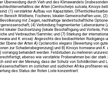
er Überweidung durch Vieh und des Klimawandels (insbesondere 
chlechterverhältnis der Arten (
Centrochelys sulcata
,
Kinixys bell
: (1) verstärkter Aufbau von Kapazitäten, Öffentlichkeitsarbe
Bereich Wildtiere, Fischerei, lokalen Gemeinschaften usw.; (2) 
evölkerung mit Ziegen, nachhaltige landwirtschaftliche Optione
erwissenschaft; (4) Verbindung fragmentierter Lebensräume (z. B
it lokaler Durchsetzung (lokale Beschäftigung und Vorteile, Pote
che und Verbraucher/Sammler; und (7) Stärkung der international
 homeana und K. erosa). Angesichts des beobachteten Rückgangs 
der Ebene der Arten A)
Cyclanorbis elegans
(Bewertung von gute
tionen zur Schadensbegrenzung) und B)
Kinixys homeana
und
K. 
ds) vorrangig behandelt werden. Feldstudien zu mehreren unzurei
gerechtfertigt, ebenso wie verstärkte Probenahmen bei der star
ich sind wir der Meinung, dass der Schutz von Schildkröten und 
senschaftlern im östlichen und südlichen Afrika profitieren w
tung des Status der Roten Liste konzentriert.