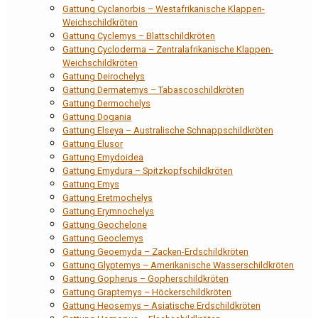
Gattung Cyclanorbis – Westafrikanische Klappen-
Weichschildkröten
Gattung Cyclemys – Blattschildkröten
Gattung Cycloderma – Zentralafrikanische Klappen-
Weichschildkröten
Gattung Deirochelys
Gattung Dermatemys – Tabascoschildkröten
Gattung Dermochelys
Gattung Dogania
Gattung Elseya – Australische Schnappschildkröten
Gattung Elusor
Gattung Emydoidea
Gattung Emydura – Spitzkopfschildkröten
Gattung Emys
Gattung Eretmochelys
Gattung Erymnochelys
Gattung Geochelone
Gattung Geoclemys
Gattung Geoemyda – Zacken-Erdschildkröten
Gattung Glyptemys – Amerikanische Wasserschildkröten
Gattung Gopherus – Gopherschildkröten
Gattung Graptemys – Höckerschildkröten
Gattung Heosemys – Asiatische Erdschildkröten