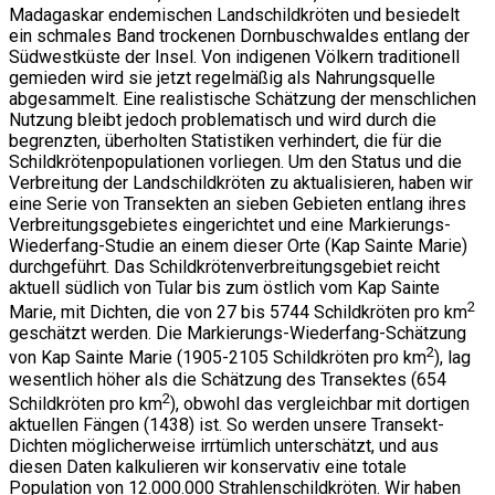
Madagaskar endemischen Landschildkröten und besiedelt
ein schmales Band trockenen Dornbuschwaldes entlang der
Südwestküste der Insel. Von indigenen Völkern traditionell
gemieden wird sie jetzt regelmäßig als Nahrungsquelle
abgesammelt. Eine realistische Schätzung der menschlichen
Nutzung bleibt jedoch problematisch und wird durch die
begrenzten, überholten Statistiken verhindert, die für die
Schildkrötenpopulationen vorliegen. Um den Status und die
Verbreitung der Landschildkröten zu aktualisieren, haben wir
eine Serie von Transekten an sieben Gebieten entlang ihres
Verbreitungsgebietes eingerichtet und eine Markierungs-
Wiederfang-Studie an einem dieser Orte (Kap Sainte Marie)
durchgeführt. Das Schildkrötenverbreitungsgebiet reicht
aktuell südlich von Tular bis zum östlich vom Kap Sainte
2
Marie, mit Dichten, die von 27 bis 5744 Schildkröten pro km
geschätzt werden. Die Markierungs-Wiederfang-Schätzung
2
von Kap Sainte Marie (1905-2105 Schildkröten pro km
), lag
wesentlich höher als die Schätzung des Transektes (654
2
Schildkröten pro km
), obwohl das vergleichbar mit dortigen
aktuellen Fängen (1438) ist. So werden unsere Transekt-
Dichten möglicherweise irrtümlich unterschätzt, und aus
diesen Daten kalkulieren wir konservativ eine totale
Population von 12.000.000 Strahlenschildkröten. Wir haben