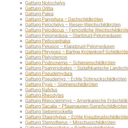
Gattung Notochelys
Gattung Orlitia
Gattung Palea
Gattung Pangshura – Dachschildkröten
Gattung Pelochelys – Riesen-Weichschildkröten
Gattung Pelodiscus – Fernöstliche Weichschildkröt
Gattung Pelomedusa – Starrbrust-Pelomedusen
Gattung Peltocephalus
Gattung Pelusios – Klappbrust-Pelomedusen
Gattung Phrynops – Bärtige Krötenkopf-Schildkröt
Gattung Platysternon
Gattung Podocnemis – Schienenschildkröten
Gattung Psammobates – Südafrikanische Landschi
Gattung Pseudemydura
Gattung Pseudemys – Echte Schmuckschildkröten
Gattung Pyxis – Spinnenschildkröten
Gattung Rafetus
Gattung Rheodytes
Gattung Rhinoclemmys – Amerikanische Erdschildk
Gattung Sacalia – Pfauenaugen-Sumpfschildkröten
Gattung Siebenrockiella
Gattung Staurotypus – Echte Kreuzbrustschildkröte
Gattung Sternotherus – Moschusschildkröten
Gattung Stigmochelys – Pantherschildkröten