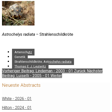
Astrochelys radiata
– Strahlenschildkröte
Artenschutz
Genetik
Strahlenschildkröte, Astrochelys radiata
Thomas E. J. Leuteritz
Vorheriger Beitrag: Lindeman - 2003 - 01
Zurück
Nächster
Beitrag: Luiselli - 2005 - 01
Weiter
Neueste Abstracts
White - 2026 - 01
Hilton - 2024 - 01