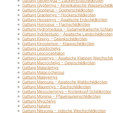
Gattung Geoemyda – Zacken-Erdschildkröten
Gattung Glyptemys – Amerikanische Wasserschildk
Gattung Gopherus – Gopherschildkröten
Gattung Graptemys – Höckerschildkröten
Gattung Heosemys – Asiatische Erdschildkröten
Gattung Homopus – Flachschildkröten
Gattung Hydromedusa – Südamerikanische Schlang
Gattung Indotestudo – Asiatische Landschildkröten
Gattung Kinixys – Gelenkschildkröten
Gattung Kinosternon – Klappschildkröten
Gattung Lepidochelys
Gattung Leucocephalon
Gattung Lissemys – Asiatische Klappen-Weichschil
Gattung Macrochelys – Geierschildkröten
Gattung Malaclemys
Gattung Malacochersus
Gattung Malayemys
Gattung Manouria – Asiatische Waldschildkröten
Gattung Mauremys – Bachschildkröten
Gattung Mesoclemmys – Krötenkopf-Schildkröten
Gattung Morenia – Pfauenaugenschildkröten
Gattung Myuchelys
Gattung Natator
Gattung Nilssonia – Indische Weichschildkröten