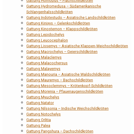
Gattung Homopus – Flachschildkröten
Gattung Hydromedusa – Südamerikanische
Schlangenhalsschildkröten
Gattung Indotestudo – Asiatische Landschildkröten
Gattung Kinixys – Gelenkschildkröten
Gattung Kinosternon – Klappschildkröten
Gattung Lepidochelys
Gattung Leucocephalon
Gattung Lissemys – Asiatische Klappen-Weichschildkröten
Gattung Macrochelys – Geierschildkröten
Gattung Malaclemys
Gattung Malacochersus
Gattung Malayemys
Gattung Manouria – Asiatische Waldschildkröten
Gattung Mauremys – Bachschildkröten
Gattung Mesoclemmys – Krötenkopf-Schildkröten
Gattung Morenia – Pfauenaugenschildkröten
Gattung Myuchelys
Gattung Natator
Gattung Nilssonia – Indische Weichschildkröten
Gattung Notochelys
Gattung Orlitia
Gattung Palea
Gattung Pangshura – Dachschildkröten