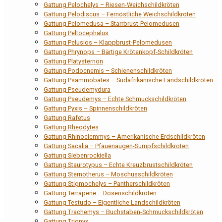
Gattung Pelochelys – Riesen-Weichschildkröten
Gattung Pelodiscus – Fernöstliche Weichschildkröten
Gattung Pelomedusa – Starrbrust-Pelomedusen
Gattung Peltocephalus
Gattung Pelusios – Klappbrust-Pelomedusen
Gattung Phrynops – Bärtige Krötenkopf-Schildkröten
Gattung Platysternon
Gattung Podocnemis – Schienenschildkröten
Gattung Psammobates – Südafrikanische Landschildkröten
Gattung Pseudemydura
Gattung Pseudemys – Echte Schmuckschildkröten
Gattung Pyxis – Spinnenschildkröten
Gattung Rafetus
Gattung Rheodytes
Gattung Rhinoclemmys – Amerikanische Erdschildkröten
Gattung Sacalia – Pfauenaugen-Sumpfschildkröten
Gattung Siebenrockiella
Gattung Staurotypus – Echte Kreuzbrustschildkröten
Gattung Sternotherus – Moschusschildkröten
Gattung Stigmochelys – Pantherschildkröten
Gattung Terrapene – Dosenschildkröten
Gattung Testudo – Eigentliche Landschildkröten
Gattung Trachemys – Buchstaben-Schmuckschildkröten
Gattung Trionyx