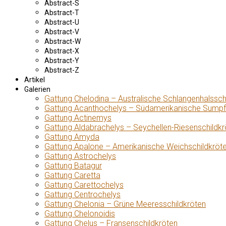
Abstract-S
Abstract-T
Abstract-U
Abstract-V
Abstract-W
Abstract-X
Abstract-Y
Abstract-Z
Artikel
Galerien
Gattung Chelodina – Australische Schlangenhalssch
Gattung Acanthochelys – Südamerikanische Sumpf
Gattung Actinemys
Gattung Aldabrachelys – Seychellen-Riesenschildkr
Gattung Amyda
Gattung Apalone – Amerikanische Weichschildkröt
Gattung Astrochelys
Gattung Batagur
Gattung Caretta
Gattung Carettochelys
Gattung Centrochelys
Gattung Chelonia – Grüne Meeresschildkröten
Gattung Chelonoidis
Gattung Chelus – Fransenschildkröten