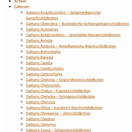
Artikel
Galerien
Gattung Acanthochelys – Südamerikanische
Sumpfschildkröten
Gattung Chelodina – Australische Schlangenhalsschildkröten
Gattung Actinemys
Gattung Aldabrachelys – Seychellen-Riesenschildkröten
Gattung Amyda
Gattung Apalone – Amerikanische Weichschildkröten
Gattung Astrochelys
Gattung Batagur
Gattung Caretta
Gattung Carettochelys
Gattung Centrochelys
Gattung Chelonia – Grüne Meeresschildkröten
Gattung Chelonoidis
Gattung Chelus – Fransenschildkröten
Gattung Chelydra – Schnappschildkröten
Gattung Chersina
Gattung Chitra – Kurzkopf-Weichschildkröten
Gattung Chrysemys – Zierschildkröten
Gattung Claudius
Gattung Clemmys
Gattung Cuora – Scharnierschildkröten