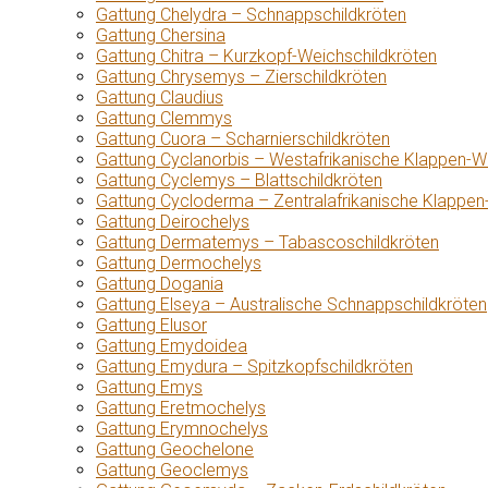
Gattung Chelydra – Schnappschildkröten
Gattung Chersina
Gattung Chitra – Kurzkopf-Weichschildkröten
Gattung Chrysemys – Zierschildkröten
Gattung Claudius
Gattung Clemmys
Gattung Cuora – Scharnierschildkröten
Gattung Cyclanorbis – Westafrikanische Klappen-W
Gattung Cyclemys – Blattschildkröten
Gattung Cycloderma – Zentralafrikanische Klappen
Gattung Deirochelys
Gattung Dermatemys – Tabascoschildkröten
Gattung Dermochelys
Gattung Dogania
Gattung Elseya – Australische Schnappschildkröten
Gattung Elusor
Gattung Emydoidea
Gattung Emydura – Spitzkopfschildkröten
Gattung Emys
Gattung Eretmochelys
Gattung Erymnochelys
Gattung Geochelone
Gattung Geoclemys