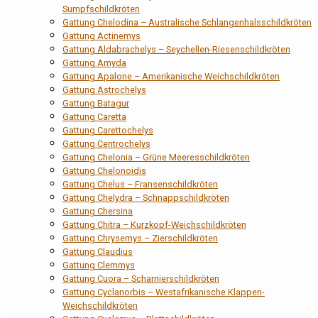
Sumpfschildkröten
Gattung Chelodina – Australische Schlangenhalsschildkröten
Gattung Actinemys
Gattung Aldabrachelys – Seychellen-Riesenschildkröten
Gattung Amyda
Gattung Apalone – Amerikanische Weichschildkröten
Gattung Astrochelys
Gattung Batagur
Gattung Caretta
Gattung Carettochelys
Gattung Centrochelys
Gattung Chelonia – Grüne Meeresschildkröten
Gattung Chelonoidis
Gattung Chelus – Fransenschildkröten
Gattung Chelydra – Schnappschildkröten
Gattung Chersina
Gattung Chitra – Kurzkopf-Weichschildkröten
Gattung Chrysemys – Zierschildkröten
Gattung Claudius
Gattung Clemmys
Gattung Cuora – Scharnierschildkröten
Gattung Cyclanorbis – Westafrikanische Klappen-
Weichschildkröten