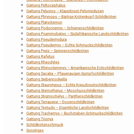
Gattung Peltocephalus
Gattung Pelusios – Klappbrust-Pelomedusen
Gattung Phrynops – Bärtige Krötenkopf-Schildkröten
Gattung Platysternon
Gattung Podocnemis – Schienenschildkröten
Gattung Psammobates – Südafrikanische Landschildkröten
Gattung Pseudemydura
Gattung Pseudemys – Echte Schmuckschildkröten
Gattung Pyxis – Spinnenschildkröten
Gattung Rafetus
Gattung Rheodytes
Gattung Rhinoclemmys – Amerikanische Erdschildkröten
Gattung Sacalia – Pfauenaugen-Sumpfschildkröten
Gattung Siebenrockiella
Gattung Staurotypus – Echte Kreuzbrustschildkröten
Gattung Sternotherus – Moschusschildkröten
Gattung Stigmochelys – Pantherschildkröten
Gattung Terrapene – Dosenschildkröten
Gattung Testudo – Eigentliche Landschildkröten
Gattung Trachemys – Buchstaben-Schmuckschildkröten
Gattung Trionyx
Schildkrötenschmuck
Sonstiges