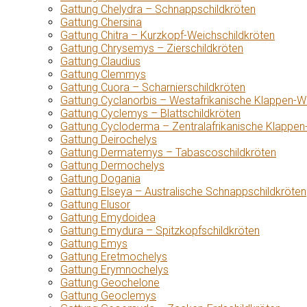
Gattung Chelydra – Schnappschildkröten
Gattung Chersina
Gattung Chitra – Kurzkopf-Weichschildkröten
Gattung Chrysemys – Zierschildkröten
Gattung Claudius
Gattung Clemmys
Gattung Cuora – Scharnierschildkröten
Gattung Cyclanorbis – Westafrikanische Klappen-W
Gattung Cyclemys – Blattschildkröten
Gattung Cycloderma – Zentralafrikanische Klappen
Gattung Deirochelys
Gattung Dermatemys – Tabascoschildkröten
Gattung Dermochelys
Gattung Dogania
Gattung Elseya – Australische Schnappschildkröten
Gattung Elusor
Gattung Emydoidea
Gattung Emydura – Spitzkopfschildkröten
Gattung Emys
Gattung Eretmochelys
Gattung Erymnochelys
Gattung Geochelone
Gattung Geoclemys