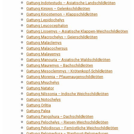
Gattung Indotestudo – Asiatische Landschildkröten
Gattung Kinixys – Gelenkschildkröten
Gattung Kinosternon – Klappschildkröten
Gattung Lepidochelys
Gattung Leucocephalon
Gattung Lissemys – Asiatische Klappen-Weichschildkröten
Gattung Macrochelys – Geierschildkröten
Gattung Malaclemys
Gattung Malacochersus
Gattung Malayemys
Gattung Manouria – Asiatische Waldschildkröten
Gattung Mauremys – Bachschildkröten
Gattung Mesoclemmys – Krötenkopf-Schildkröten
Gattung Morenia – Pfauenaugenschildkröten
Gattung Myuchelys
Gattung Natator
Gattung Nilssonia – Indische Weichschildkröten
Gattung Notochelys
Gattung Orlitia
Gattung Palea
Gattung Pangshura – Dachschildkröten
Gattung Pelochelys – Riesen-Weichschildkröten
Gattung Pelodiscus – Fernöstliche Weichschildkröten
Gattung Pelomedusa – Starrbrust-Pelomedusen