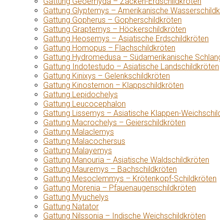
Gattung Geoemyda – Zacken-Erdschildkröten
Gattung Glyptemys – Amerikanische Wasserschildk
Gattung Gopherus – Gopherschildkröten
Gattung Graptemys – Höckerschildkröten
Gattung Heosemys – Asiatische Erdschildkröten
Gattung Homopus – Flachschildkröten
Gattung Hydromedusa – Südamerikanische Schlang
Gattung Indotestudo – Asiatische Landschildkröten
Gattung Kinixys – Gelenkschildkröten
Gattung Kinosternon – Klappschildkröten
Gattung Lepidochelys
Gattung Leucocephalon
Gattung Lissemys – Asiatische Klappen-Weichschil
Gattung Macrochelys – Geierschildkröten
Gattung Malaclemys
Gattung Malacochersus
Gattung Malayemys
Gattung Manouria – Asiatische Waldschildkröten
Gattung Mauremys – Bachschildkröten
Gattung Mesoclemmys – Krötenkopf-Schildkröten
Gattung Morenia – Pfauenaugenschildkröten
Gattung Myuchelys
Gattung Natator
Gattung Nilssonia – Indische Weichschildkröten