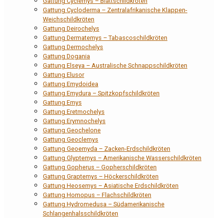
Gattung Cyclemys – Blattschildkröten
Gattung Cycloderma – Zentralafrikanische Klappen-
Weichschildkröten
Gattung Deirochelys
Gattung Dermatemys – Tabascoschildkröten
Gattung Dermochelys
Gattung Dogania
Gattung Elseya – Australische Schnappschildkröten
Gattung Elusor
Gattung Emydoidea
Gattung Emydura – Spitzkopfschildkröten
Gattung Emys
Gattung Eretmochelys
Gattung Erymnochelys
Gattung Geochelone
Gattung Geoclemys
Gattung Geoemyda – Zacken-Erdschildkröten
Gattung Glyptemys – Amerikanische Wasserschildkröten
Gattung Gopherus – Gopherschildkröten
Gattung Graptemys – Höckerschildkröten
Gattung Heosemys – Asiatische Erdschildkröten
Gattung Homopus – Flachschildkröten
Gattung Hydromedusa – Südamerikanische
Schlangenhalsschildkröten