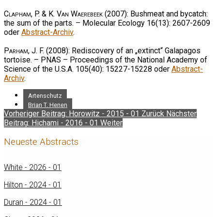
Clapham, P. & K. Van Waerebeek
(2007): Bushmeat and bycatch:
the sum of the parts. – Molecular Ecology 16(13): 2607-2609
oder
Abstract-Archiv
.
Parham, J. F.
(2008): Rediscovery of an „extinct“ Galapagos
tortoise. – PNAS – Proceedings of the National Academy of
Science of the U.S.A. 105(40): 15227-15228 oder
Abstract-
Archiv
.
Artenschutz
Brian T. Henen
Vorheriger Beitrag: Horowitz - 2015 - 01
Zurück
Nächster
Beitrag: Hichami - 2016 - 01
Weiter
Neueste Abstracts
White - 2026 - 01
Hilton - 2024 - 01
Duran - 2024 - 01