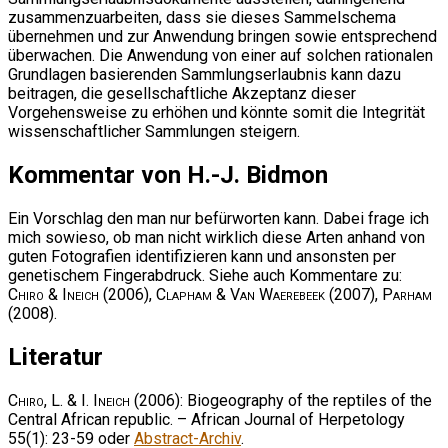
zusammenzuarbeiten, dass sie dieses Sammelschema
übernehmen und zur Anwendung bringen sowie entsprechend
überwachen. Die Anwendung von einer auf solchen rationalen
Grundlagen basierenden Sammlungserlaubnis kann dazu
beitragen, die gesellschaftliche Akzeptanz dieser
Vorgehensweise zu erhöhen und könnte somit die Integrität
wissenschaftlicher Sammlungen steigern.
Kommentar von H.-J. Bidmon
Ein Vorschlag den man nur befürworten kann. Dabei frage ich
mich sowieso, ob man nicht wirklich diese Arten anhand von
guten Fotografien identifizieren kann und ansonsten per
genetischem Fingerabdruck. Siehe auch Kommentare zu:
Chiro & Ineich
(2006),
Clapham & Van Waerebeek
(2007),
Parham
(2008).
Literatur
Chiro, L. & I. Ineich
(2006): Biogeography of the reptiles of the
Central African republic. – African Journal of Herpetology
55(1): 23-59 oder
Abstract-Archiv
.