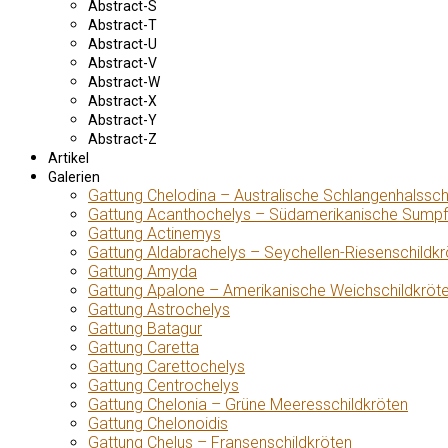
Abstract-S
Abstract-T
Abstract-U
Abstract-V
Abstract-W
Abstract-X
Abstract-Y
Abstract-Z
Artikel
Galerien
Gattung Chelodina – Australische Schlangenhalssch
Gattung Acanthochelys – Südamerikanische Sumpf
Gattung Actinemys
Gattung Aldabrachelys – Seychellen-Riesenschildkr
Gattung Amyda
Gattung Apalone – Amerikanische Weichschildkröt
Gattung Astrochelys
Gattung Batagur
Gattung Caretta
Gattung Carettochelys
Gattung Centrochelys
Gattung Chelonia – Grüne Meeresschildkröten
Gattung Chelonoidis
Gattung Chelus – Fransenschildkröten