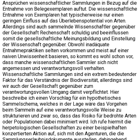
Ansprüchen wissenschaftlicher Sammlungen in Bezug auf die
Entnahme von Belegexemplaren auftut. Die wissenschaftliche
Entnahme von Exemplaren hat typischerweise nur einen
geringen Einfluss auf das Überlebenspotential von Arten.
Allerdings sind auch sammelnde Wissenschaftler gegenüber
der Gesellschaft Rechenschaft schuldig und beeinflussen
somit die gesellschaftliche Meinungsbildung und Einstellung
der Wissenschaft gegenüber. Obwohl inadäquate
Entnahmepraktiken selten vorkommen und meist auf einer
naiven Unwissenheit basieren, so kommt es wohl schon vor,
dass manche wissenschaftlichen Sammler sich nicht
angemessen und verantwortungsvoll verhalten.
Wissenschaftliche Sammlungen sind ein extrem bedeutender
Faktor für das Verständnis der Biodiversität, allerdings sind
wir auch der Gesellschaft gegenüber zum
verantwortungsvollen Umgang damit verpflichtet. Hier
beschreibe ich einen Vorschlag für ein hypothetisches
Sammelschema, welches in der Lage wäre das Vorgehen
beim Sammeln auf eine verantwortungsvolle Weise zu
strukturieren und zwar so, dass das Risiko für bedrohte Arten
oder Populationen dabei minimiert wird. Ich rufe hiermit die
herpetologischen Gesellschaften zu einer beispielhaften
konzertierten Aktion auf, sich mit den Agenturen, die die
Sammlungserlaubnisdokumente ausstellen, dahingehend