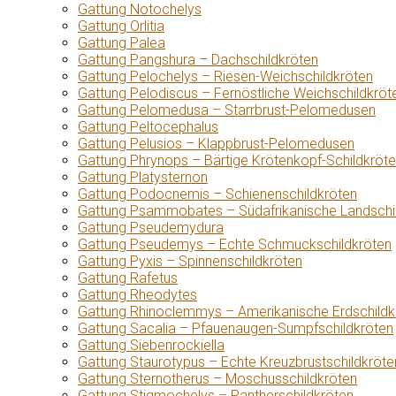
Gattung Notochelys
Gattung Orlitia
Gattung Palea
Gattung Pangshura – Dachschildkröten
Gattung Pelochelys – Riesen-Weichschildkröten
Gattung Pelodiscus – Fernöstliche Weichschildkröt
Gattung Pelomedusa – Starrbrust-Pelomedusen
Gattung Peltocephalus
Gattung Pelusios – Klappbrust-Pelomedusen
Gattung Phrynops – Bärtige Krötenkopf-Schildkröt
Gattung Platysternon
Gattung Podocnemis – Schienenschildkröten
Gattung Psammobates – Südafrikanische Landschi
Gattung Pseudemydura
Gattung Pseudemys – Echte Schmuckschildkröten
Gattung Pyxis – Spinnenschildkröten
Gattung Rafetus
Gattung Rheodytes
Gattung Rhinoclemmys – Amerikanische Erdschildk
Gattung Sacalia – Pfauenaugen-Sumpfschildkröten
Gattung Siebenrockiella
Gattung Staurotypus – Echte Kreuzbrustschildkröte
Gattung Sternotherus – Moschusschildkröten
Gattung Stigmochelys – Pantherschildkröten