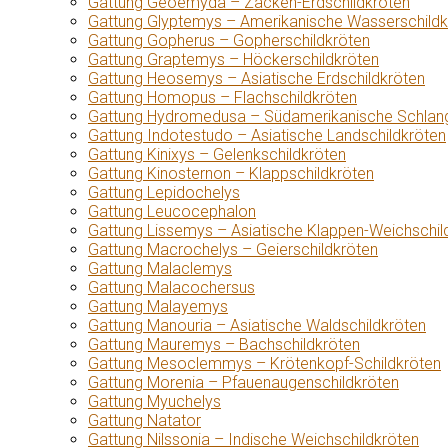
Gattung Geoemyda – Zacken-Erdschildkröten
Gattung Glyptemys – Amerikanische Wasserschildk
Gattung Gopherus – Gopherschildkröten
Gattung Graptemys – Höckerschildkröten
Gattung Heosemys – Asiatische Erdschildkröten
Gattung Homopus – Flachschildkröten
Gattung Hydromedusa – Südamerikanische Schlang
Gattung Indotestudo – Asiatische Landschildkröten
Gattung Kinixys – Gelenkschildkröten
Gattung Kinosternon – Klappschildkröten
Gattung Lepidochelys
Gattung Leucocephalon
Gattung Lissemys – Asiatische Klappen-Weichschil
Gattung Macrochelys – Geierschildkröten
Gattung Malaclemys
Gattung Malacochersus
Gattung Malayemys
Gattung Manouria – Asiatische Waldschildkröten
Gattung Mauremys – Bachschildkröten
Gattung Mesoclemmys – Krötenkopf-Schildkröten
Gattung Morenia – Pfauenaugenschildkröten
Gattung Myuchelys
Gattung Natator
Gattung Nilssonia – Indische Weichschildkröten