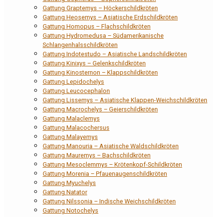
Gattung Graptemys – Höckerschildkröten
Gattung Heosemys – Asiatische Erdschildkröten
Gattung Homopus – Flachschildkröten
Gattung Hydromedusa – Südamerikanische
Schlangenhalsschildkröten
Gattung Indotestudo – Asiatische Landschildkröten
Gattung Kinixys – Gelenkschildkröten
Gattung Kinosternon – Klappschildkröten
Gattung Lepidochelys
Gattung Leucocephalon
Gattung Lissemys – Asiatische Klappen-Weichschildkröten
Gattung Macrochelys – Geierschildkröten
Gattung Malaclemys
Gattung Malacochersus
Gattung Malayemys
Gattung Manouria – Asiatische Waldschildkröten
Gattung Mauremys – Bachschildkröten
Gattung Mesoclemmys – Krötenkopf-Schildkröten
Gattung Morenia – Pfauenaugenschildkröten
Gattung Myuchelys
Gattung Natator
Gattung Nilssonia – Indische Weichschildkröten
Gattung Notochelys