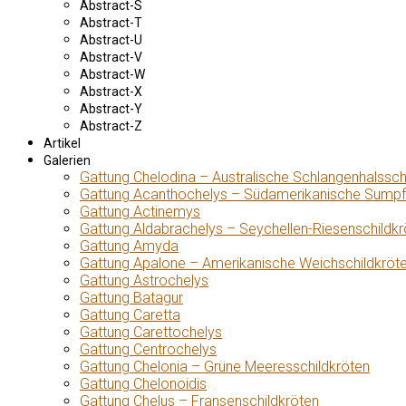
Abstract-S
Abstract-T
Abstract-U
Abstract-V
Abstract-W
Abstract-X
Abstract-Y
Abstract-Z
Artikel
Galerien
Gattung Chelodina – Australische Schlangenhalssch
Gattung Acanthochelys – Südamerikanische Sumpf
Gattung Actinemys
Gattung Aldabrachelys – Seychellen-Riesenschildkr
Gattung Amyda
Gattung Apalone – Amerikanische Weichschildkröt
Gattung Astrochelys
Gattung Batagur
Gattung Caretta
Gattung Carettochelys
Gattung Centrochelys
Gattung Chelonia – Grüne Meeresschildkröten
Gattung Chelonoidis
Gattung Chelus – Fransenschildkröten