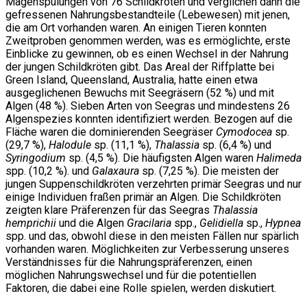
Magenspülungen von 76 Schildkröten und verglichen dann die
gefressenen Nahrungsbestandteile (Lebewesen) mit jenen,
die am Ort vorhanden waren. An einigen Tieren konnten
Zweitproben genommen werden, was es ermöglichte, erste
Einblicke zu gewinnen, ob es einen Wechsel in der Nahrung
der jungen Schildkröten gibt. Das Areal der Riffplatte bei
Green Island, Queensland, Australia, hatte einen etwa
ausgeglichenen Bewuchs mit Seegräsern (52 %) und mit
Algen (48 %). Sieben Arten von Seegras und mindestens 26
Algenspezies konnten identifiziert werden. Bezogen auf die
Fläche waren die dominierenden Seegräser
Cymodocea
sp.
(29,7 %),
Halodule
sp. (11,1 %),
Thalassia
sp. (6,4 %) und
Syringodium
sp. (4,5 %). Die häufigsten Algen waren
Halimeda
spp. (10,2 %). und
Galaxaura
sp. (7,25 %). Die meisten der
jungen Suppenschildkröten verzehrten primär Seegras und nur
einige Individuen fraßen primär an Algen. Die Schildkröten
zeigten klare Präferenzen für das Seegras
Thalassia
hemprichii
und die Algen
Gracilaria
spp.,
Gelidiella
sp.,
Hypnea
spp. und das, obwohl diese in den meisten Fällen nur spärlich
vorhanden waren. Möglichkeiten zur Verbesserung unseres
Verständnisses für die Nahrungspräferenzen, einen
möglichen Nahrungswechsel und für die potentiellen
Faktoren, die dabei eine Rolle spielen, werden diskutiert.