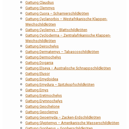
Gattung Claudius
Gattung Clemmys
Gattung Cuora – Scharnierschildkröten
Gattung Cyclanorbis – Westafrikanische Klappen-
Weichschildkröten
Gattung Cyclemys – Blattschildkröten
Gattung Cycloderma – Zentralafrikanische Klappen-
Weichschildkröten
Gattung Deirochelys
Gattung Dermatemys – Tabascoschildkröten
Gattung Dermochelys
Gattung Dogania
Gattung Elseya – Australische Schnappschildkröten
Gattung Elusor
Gattung Emydoidea
Gattung Emydura – Spitzkopfschildkröten
Gattung Emys
Gattung Eretmochelys
Gattung Erymnochelys
Gattung Geochelone
Gattung Geoclemys
Gattung Geoemyda – Zacken-Erdschildkröten
Gattung Glyptemys – Amerikanische Wasserschildkröten
Gattung Gopherus – Gopherschildkröten