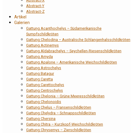
Abstract-X
Abstract-Y
Abstract-Z
Artikel
Galerien
Gattung Acanthochelys – Südamerikanische
Sumpfschildkröten
Gattung Chelodina – Australische Schlangenhalsschildkröten
Gattung Actinemys
Gattung Aldabrachelys – Seychellen-Riesenschildkröten
Gattung Amyda
Gattung Apalone – Amerikanische Weichschildkröten
Gattung Astrochelys
Gattung Batagur
Gattung Caretta
Gattung Carettochelys
Gattung Centrochelys
Gattung Chelonia – Grüne Meeresschildkröten
Gattung Chelonoidis
Gattung Chelus – Fransenschildkröten
Gattung Chelydra – Schnappschildkröten
Gattung Chersina
Gattung Chitra – Kurzkopf-Weichschildkröten
Gattung Chrysemys – Zierschildkröten