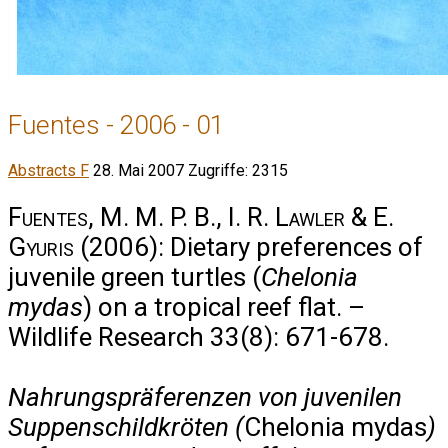
Fuentes - 2006 - 01
Abstracts F
28. Mai 2007
Zugriffe: 2315
Fuentes, M. M. P. B., I. R. Lawler & E.
Gyuris
(2006): Dietary preferences of
juvenile green turtles (
Chelonia
mydas
) on a tropical reef flat. –
Wildlife Research 33(8): 671-678.
Nahrungspräferenzen von juvenilen
Suppenschildkröten (
Chelonia mydas
)