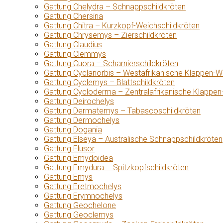
Gattung Chelydra – Schnappschildkröten
Gattung Chersina
Gattung Chitra – Kurzkopf-Weichschildkröten
Gattung Chrysemys – Zierschildkröten
Gattung Claudius
Gattung Clemmys
Gattung Cuora – Scharnierschildkröten
Gattung Cyclanorbis – Westafrikanische Klappen-W
Gattung Cyclemys – Blattschildkröten
Gattung Cycloderma – Zentralafrikanische Klappen
Gattung Deirochelys
Gattung Dermatemys – Tabascoschildkröten
Gattung Dermochelys
Gattung Dogania
Gattung Elseya – Australische Schnappschildkröten
Gattung Elusor
Gattung Emydoidea
Gattung Emydura – Spitzkopfschildkröten
Gattung Emys
Gattung Eretmochelys
Gattung Erymnochelys
Gattung Geochelone
Gattung Geoclemys