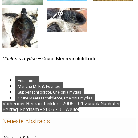
Chelonia mydas
– Grüne Meeresschildkröte
Ernährung
Mariana M. P. B. Fuentes
Suppenschildkröte, Chelonia mydas
Grüne Meeresschildkröte, Chelonia mydas
Vorheriger Beitrag: Finkler - 2006 - 01
Zurück
Nächster
Beitrag: Fordham - 2006 - 01
Weiter
Neueste Abstracts
White - 2026 - 01