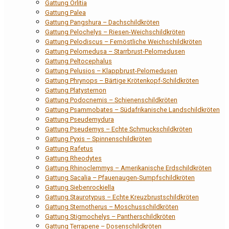
Gattung Orlitia
Gattung Palea
Gattung Pangshura – Dachschildkröten
Gattung Pelochelys – Riesen-Weichschildkröten
Gattung Pelodiscus – Fernöstliche Weichschildkröten
Gattung Pelomedusa – Starrbrust-Pelomedusen
Gattung Peltocephalus
Gattung Pelusios – Klappbrust-Pelomedusen
Gattung Phrynops – Bärtige Krötenkopf-Schildkröten
Gattung Platysternon
Gattung Podocnemis – Schienenschildkröten
Gattung Psammobates – Südafrikanische Landschildkröten
Gattung Pseudemydura
Gattung Pseudemys – Echte Schmuckschildkröten
Gattung Pyxis – Spinnenschildkröten
Gattung Rafetus
Gattung Rheodytes
Gattung Rhinoclemmys – Amerikanische Erdschildkröten
Gattung Sacalia – Pfauenaugen-Sumpfschildkröten
Gattung Siebenrockiella
Gattung Staurotypus – Echte Kreuzbrustschildkröten
Gattung Sternotherus – Moschusschildkröten
Gattung Stigmochelys – Pantherschildkröten
Gattung Terrapene – Dosenschildkröten