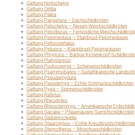
Gattung Notochelys
Gattung Orlitia
Gattung Palea
Gattung Pangshura – Dachschildkröten
Gattung Pelochelys – Riesen-Weichschildkröten
Gattung Pelodiscus – Fernöstliche Weichschildkröt
Gattung Pelomedusa – Starrbrust-Pelomedusen
Gattung Peltocephalus
Gattung Pelusios – Klappbrust-Pelomedusen
Gattung Phrynops – Bärtige Krötenkopf-Schildkröt
Gattung Platysternon
Gattung Podocnemis – Schienenschildkröten
Gattung Psammobates – Südafrikanische Landschi
Gattung Pseudemydura
Gattung Pseudemys – Echte Schmuckschildkröten
Gattung Pyxis – Spinnenschildkröten
Gattung Rafetus
Gattung Rheodytes
Gattung Rhinoclemmys – Amerikanische Erdschildk
Gattung Sacalia – Pfauenaugen-Sumpfschildkröten
Gattung Siebenrockiella
Gattung Staurotypus – Echte Kreuzbrustschildkröte
Gattung Sternotherus – Moschusschildkröten
Gattung Stigmochelys – Pantherschildkröten