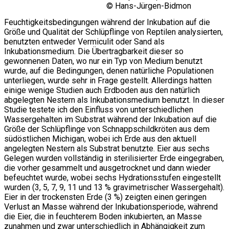
© Hans-Jürgen-Bidmon
Feuchtigkeitsbedingungen während der Inkubation auf die
Größe und Qualität der Schlüpflinge von Reptilen analysierten,
benutzten entweder Vermiculit oder Sand als
Inkubationsmedium. Die Übertragbarkeit dieser so
gewonnenen Daten, wo nur ein Typ von Medium benutzt
wurde, auf die Bedingungen, denen natürliche Populationen
unterliegen, wurde sehr in Frage gestellt. Allerdings hatten
einige wenige Studien auch Erdboden aus den natürlich
abgelegten Nestern als Inkubationsmedium benutzt. In dieser
Studie testete ich den Einfluss von unterschiedlichen
Wassergehalten im Substrat während der Inkubation auf die
Größe der Schlüpflinge von Schnappschildkröten aus dem
südöstlichen Michigan, wobei ich Erde aus den aktuell
angelegten Nestern als Substrat benutzte. Eier aus sechs
Gelegen wurden vollständig in sterilisierter Erde eingegraben,
die vorher gesammelt und ausgetrocknet und dann wieder
befeuchtet wurde, wobei sechs Hydrationsstufen eingestellt
wurden (3, 5, 7, 9, 11 und 13 % gravimetrischer Wassergehalt).
Eier in der trockensten Erde (3 %) zeigten einen geringen
Verlust an Masse während der Inkubationsperiode, während
die Eier, die in feuchterem Boden inkubierten, an Masse
zunahmen und zwar unterschiedlich in Abhängigkeit zum