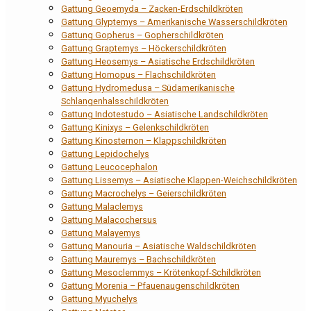
Gattung Geoemyda – Zacken-Erdschildkröten
Gattung Glyptemys – Amerikanische Wasserschildkröten
Gattung Gopherus – Gopherschildkröten
Gattung Graptemys – Höckerschildkröten
Gattung Heosemys – Asiatische Erdschildkröten
Gattung Homopus – Flachschildkröten
Gattung Hydromedusa – Südamerikanische
Schlangenhalsschildkröten
Gattung Indotestudo – Asiatische Landschildkröten
Gattung Kinixys – Gelenkschildkröten
Gattung Kinosternon – Klappschildkröten
Gattung Lepidochelys
Gattung Leucocephalon
Gattung Lissemys – Asiatische Klappen-Weichschildkröten
Gattung Macrochelys – Geierschildkröten
Gattung Malaclemys
Gattung Malacochersus
Gattung Malayemys
Gattung Manouria – Asiatische Waldschildkröten
Gattung Mauremys – Bachschildkröten
Gattung Mesoclemmys – Krötenkopf-Schildkröten
Gattung Morenia – Pfauenaugenschildkröten
Gattung Myuchelys