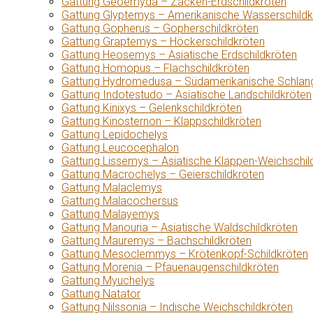
Gattung Geoemyda – Zacken-Erdschildkröten
Gattung Glyptemys – Amerikanische Wasserschildk
Gattung Gopherus – Gopherschildkröten
Gattung Graptemys – Höckerschildkröten
Gattung Heosemys – Asiatische Erdschildkröten
Gattung Homopus – Flachschildkröten
Gattung Hydromedusa – Südamerikanische Schlang
Gattung Indotestudo – Asiatische Landschildkröten
Gattung Kinixys – Gelenkschildkröten
Gattung Kinosternon – Klappschildkröten
Gattung Lepidochelys
Gattung Leucocephalon
Gattung Lissemys – Asiatische Klappen-Weichschil
Gattung Macrochelys – Geierschildkröten
Gattung Malaclemys
Gattung Malacochersus
Gattung Malayemys
Gattung Manouria – Asiatische Waldschildkröten
Gattung Mauremys – Bachschildkröten
Gattung Mesoclemmys – Krötenkopf-Schildkröten
Gattung Morenia – Pfauenaugenschildkröten
Gattung Myuchelys
Gattung Natator
Gattung Nilssonia – Indische Weichschildkröten