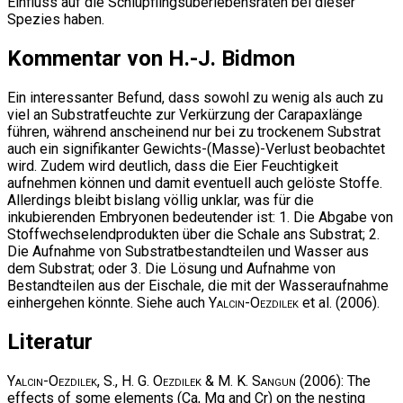
Einfluss auf die Schlüpflingsüberlebensraten bei dieser
Spezies haben.
Kommentar von H.-J. Bidmon
Ein interessanter Befund, dass sowohl zu wenig als auch zu
viel an Substratfeuchte zur Verkürzung der Carapaxlänge
führen, während anscheinend nur bei zu trockenem Substrat
auch ein signifikanter Gewichts-(Masse)-Verlust beobachtet
wird. Zudem wird deutlich, dass die Eier Feuchtigkeit
aufnehmen können und damit eventuell auch gelöste Stoffe.
Allerdings bleibt bislang völlig unklar, was für die
inkubierenden Embryonen bedeutender ist: 1. Die Abgabe von
Stoffwechselendprodukten über die Schale ans Substrat; 2.
Die Aufnahme von Substratbestandteilen und Wasser aus
dem Substrat; oder 3. Die Lösung und Aufnahme von
Bestandteilen aus der Eischale, die mit der Wasseraufnahme
einhergehen könnte. Siehe auch
Yalcin-Oezdilek
et al. (2006).
Literatur
Yalcin-Oezdilek, S., H. G. Oezdilek & M. K. Sangun
(2006): The
effects of some elements (Ca, Mg and Cr) on the nesting