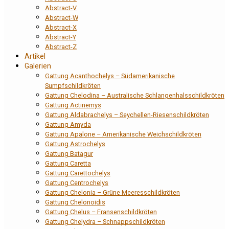
Abstract-V
Abstract-W
Abstract-X
Abstract-Y
Abstract-Z
Artikel
Galerien
Gattung Acanthochelys – Südamerikanische
Sumpfschildkröten
Gattung Chelodina – Australische Schlangenhalsschildkröten
Gattung Actinemys
Gattung Aldabrachelys – Seychellen-Riesenschildkröten
Gattung Amyda
Gattung Apalone – Amerikanische Weichschildkröten
Gattung Astrochelys
Gattung Batagur
Gattung Caretta
Gattung Carettochelys
Gattung Centrochelys
Gattung Chelonia – Grüne Meeresschildkröten
Gattung Chelonoidis
Gattung Chelus – Fransenschildkröten
Gattung Chelydra – Schnappschildkröten