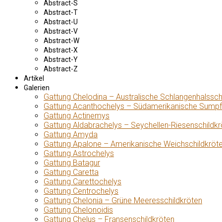
Abstract-S
Abstract-T
Abstract-U
Abstract-V
Abstract-W
Abstract-X
Abstract-Y
Abstract-Z
Artikel
Galerien
Gattung Chelodina – Australische Schlangenhalssch
Gattung Acanthochelys – Südamerikanische Sumpf
Gattung Actinemys
Gattung Aldabrachelys – Seychellen-Riesenschildkr
Gattung Amyda
Gattung Apalone – Amerikanische Weichschildkröt
Gattung Astrochelys
Gattung Batagur
Gattung Caretta
Gattung Carettochelys
Gattung Centrochelys
Gattung Chelonia – Grüne Meeresschildkröten
Gattung Chelonoidis
Gattung Chelus – Fransenschildkröten