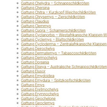
Gattung Chelydra – Schnappschildkröten
Gattung Chersina
Gattung Chitra – Kurzkopf-Weichschildkröten
Gattung Chrysemys – Zierschildkröten
Gattung Claudius
Gattung Clemmys
Gattung Cuora – Scharnierschildkröten
Gattung Cyclanorbis – Westafrikanische Klappen-W
Gattung Cyclemys – Blattschildkröten
Gattung Cycloderma – Zentralafrikanische Klappen
Gattung Deirochelys
Gattung Dermatemys – Tabascoschildkröten
Gattung Dermochelys
Gattung Dogania
Gattung Elseya – Australische Schnappschildkröten
Gattung Elusor
Gattung Emydoidea
Gattung Emydura – Spitzkopfschildkröten
Gattung Emys
Gattung Eretmochelys
Gattung Erymnochelys
Gattung Geochelone
Gattung Geoclemys