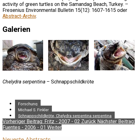
activity of green turtles on the Samandag Beach, Turkey. –
Fresenius Environmental Bulletin 15(12): 1607-1615 oder
Abstract-Archiv
.
Galerien
Chelydra serpentina
– Schnappschildkröte
Forschung
Michael S. Finkler
Schnappschildkröte, Chelydra serpentina serpentina
Vorheriger Beitrag: Fritz - 2007 - 02
Zurück
Nächster Beitrag:
Fuentes - 2006 - 01
Weiter
Neueste Abstracts