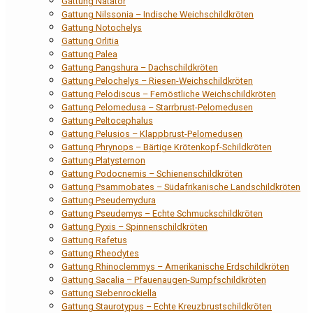
Gattung Natator
Gattung Nilssonia – Indische Weichschildkröten
Gattung Notochelys
Gattung Orlitia
Gattung Palea
Gattung Pangshura – Dachschildkröten
Gattung Pelochelys – Riesen-Weichschildkröten
Gattung Pelodiscus – Fernöstliche Weichschildkröten
Gattung Pelomedusa – Starrbrust-Pelomedusen
Gattung Peltocephalus
Gattung Pelusios – Klappbrust-Pelomedusen
Gattung Phrynops – Bärtige Krötenkopf-Schildkröten
Gattung Platysternon
Gattung Podocnemis – Schienenschildkröten
Gattung Psammobates – Südafrikanische Landschildkröten
Gattung Pseudemydura
Gattung Pseudemys – Echte Schmuckschildkröten
Gattung Pyxis – Spinnenschildkröten
Gattung Rafetus
Gattung Rheodytes
Gattung Rhinoclemmys – Amerikanische Erdschildkröten
Gattung Sacalia – Pfauenaugen-Sumpfschildkröten
Gattung Siebenrockiella
Gattung Staurotypus – Echte Kreuzbrustschildkröten