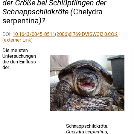
der Größe bei Schlüpflingen der
Schnappschildkröte (
Chelydra
serpentina
)?
DOI:
10.1643/0045-8511(2006)6[769:DVISWC]2.0.CO;2
(externer Link)
Die meisten
Untersuchungen
die den Einfluss
der
Schnappschildkröte,
Chelydra serpentina
,