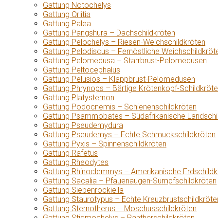
Gattung Notochelys
Gattung Orlitia
Gattung Palea
Gattung Pangshura – Dachschildkröten
Gattung Pelochelys – Riesen-Weichschildkröten
Gattung Pelodiscus – Fernöstliche Weichschildkröt
Gattung Pelomedusa – Starrbrust-Pelomedusen
Gattung Peltocephalus
Gattung Pelusios – Klappbrust-Pelomedusen
Gattung Phrynops – Bärtige Krötenkopf-Schildkröt
Gattung Platysternon
Gattung Podocnemis – Schienenschildkröten
Gattung Psammobates – Südafrikanische Landschi
Gattung Pseudemydura
Gattung Pseudemys – Echte Schmuckschildkröten
Gattung Pyxis – Spinnenschildkröten
Gattung Rafetus
Gattung Rheodytes
Gattung Rhinoclemmys – Amerikanische Erdschildk
Gattung Sacalia – Pfauenaugen-Sumpfschildkröten
Gattung Siebenrockiella
Gattung Staurotypus – Echte Kreuzbrustschildkröte
Gattung Sternotherus – Moschusschildkröten
Gattung Stigmochelys – Pantherschildkröten