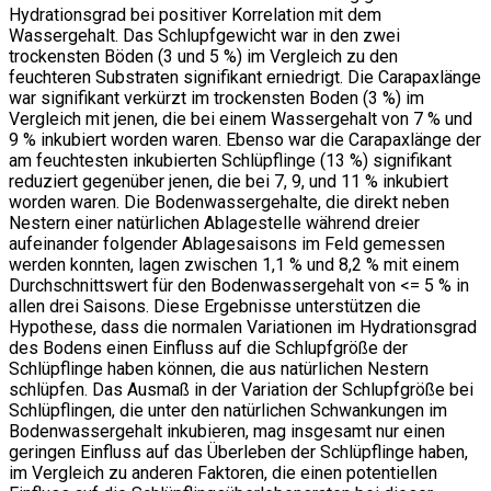
Hydrationsgrad bei positiver Korrelation mit dem
Wassergehalt. Das Schlupfgewicht war in den zwei
trockensten Böden (3 und 5 %) im Vergleich zu den
feuchteren Substraten signifikant erniedrigt. Die Carapaxlänge
war signifikant verkürzt im trockensten Boden (3 %) im
Vergleich mit jenen, die bei einem Wassergehalt von 7 % und
9 % inkubiert worden waren. Ebenso war die Carapaxlänge der
am feuchtesten inkubierten Schlüpflinge (13 %) signifikant
reduziert gegenüber jenen, die bei 7, 9, und 11 % inkubiert
worden waren. Die Bodenwassergehalte, die direkt neben
Nestern einer natürlichen Ablagestelle während dreier
aufeinander folgender Ablagesaisons im Feld gemessen
werden konnten, lagen zwischen 1,1 % und 8,2 % mit einem
Durchschnittswert für den Bodenwassergehalt von <= 5 % in
allen drei Saisons. Diese Ergebnisse unterstützen die
Hypothese, dass die normalen Variationen im Hydrationsgrad
des Bodens einen Einfluss auf die Schlupfgröße der
Schlüpflinge haben können, die aus natürlichen Nestern
schlüpfen. Das Ausmaß in der Variation der Schlupfgröße bei
Schlüpflingen, die unter den natürlichen Schwankungen im
Bodenwassergehalt inkubieren, mag insgesamt nur einen
geringen Einfluss auf das Überleben der Schlüpflinge haben,
im Vergleich zu anderen Faktoren, die einen potentiellen