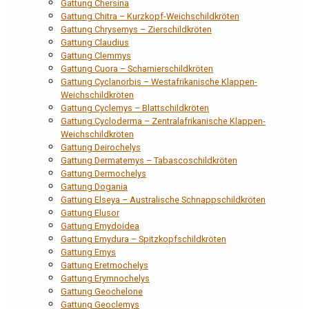
Gattung Chersina
Gattung Chitra – Kurzkopf-Weichschildkröten
Gattung Chrysemys – Zierschildkröten
Gattung Claudius
Gattung Clemmys
Gattung Cuora – Scharnierschildkröten
Gattung Cyclanorbis – Westafrikanische Klappen-
Weichschildkröten
Gattung Cyclemys – Blattschildkröten
Gattung Cycloderma – Zentralafrikanische Klappen-
Weichschildkröten
Gattung Deirochelys
Gattung Dermatemys – Tabascoschildkröten
Gattung Dermochelys
Gattung Dogania
Gattung Elseya – Australische Schnappschildkröten
Gattung Elusor
Gattung Emydoidea
Gattung Emydura – Spitzkopfschildkröten
Gattung Emys
Gattung Eretmochelys
Gattung Erymnochelys
Gattung Geochelone
Gattung Geoclemys