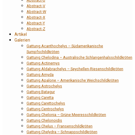
Abstract-U
Abstract-V
Abstract-W
Abstract-X
Abstract-Y
Abstract-Z
Artikel
Galerien
Gattung Acanthochelys – Südamerikanische
Sumpfschildkröten
Gattung Chelodina – Australische Schlangenhalsschildkröten
Gattung Actinemys
Gattung Aldabrachelys – Seychellen-Riesenschildkröten
Gattung Amyda
Gattung Apalone – Amerikanische Weichschildkröten
Gattung Astrochelys
Gattung Batagur
Gattung Caretta
Gattung Carettochelys
Gattung Centrochelys
Gattung Chelonia – Grüne Meeresschildkröten
Gattung Chelonoidis
Gattung Chelus – Fransenschildkröten
Gattung Chelydra – Schnappschildkröten