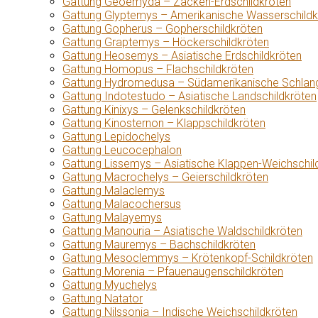
Gattung Geoemyda – Zacken-Erdschildkröten
Gattung Glyptemys – Amerikanische Wasserschildk
Gattung Gopherus – Gopherschildkröten
Gattung Graptemys – Höckerschildkröten
Gattung Heosemys – Asiatische Erdschildkröten
Gattung Homopus – Flachschildkröten
Gattung Hydromedusa – Südamerikanische Schlang
Gattung Indotestudo – Asiatische Landschildkröten
Gattung Kinixys – Gelenkschildkröten
Gattung Kinosternon – Klappschildkröten
Gattung Lepidochelys
Gattung Leucocephalon
Gattung Lissemys – Asiatische Klappen-Weichschil
Gattung Macrochelys – Geierschildkröten
Gattung Malaclemys
Gattung Malacochersus
Gattung Malayemys
Gattung Manouria – Asiatische Waldschildkröten
Gattung Mauremys – Bachschildkröten
Gattung Mesoclemmys – Krötenkopf-Schildkröten
Gattung Morenia – Pfauenaugenschildkröten
Gattung Myuchelys
Gattung Natator
Gattung Nilssonia – Indische Weichschildkröten