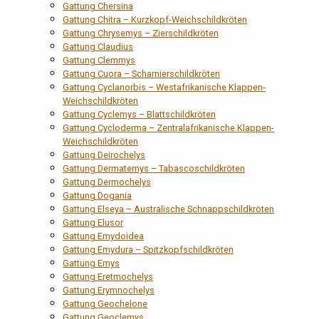
Gattung Chersina
Gattung Chitra – Kurzkopf-Weichschildkröten
Gattung Chrysemys – Zierschildkröten
Gattung Claudius
Gattung Clemmys
Gattung Cuora – Scharnierschildkröten
Gattung Cyclanorbis – Westafrikanische Klappen-
Weichschildkröten
Gattung Cyclemys – Blattschildkröten
Gattung Cycloderma – Zentralafrikanische Klappen-
Weichschildkröten
Gattung Deirochelys
Gattung Dermatemys – Tabascoschildkröten
Gattung Dermochelys
Gattung Dogania
Gattung Elseya – Australische Schnappschildkröten
Gattung Elusor
Gattung Emydoidea
Gattung Emydura – Spitzkopfschildkröten
Gattung Emys
Gattung Eretmochelys
Gattung Erymnochelys
Gattung Geochelone
Gattung Geoclemys