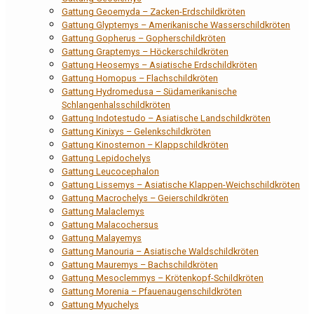
Gattung Geoemyda – Zacken-Erdschildkröten
Gattung Glyptemys – Amerikanische Wasserschildkröten
Gattung Gopherus – Gopherschildkröten
Gattung Graptemys – Höckerschildkröten
Gattung Heosemys – Asiatische Erdschildkröten
Gattung Homopus – Flachschildkröten
Gattung Hydromedusa – Südamerikanische
Schlangenhalsschildkröten
Gattung Indotestudo – Asiatische Landschildkröten
Gattung Kinixys – Gelenkschildkröten
Gattung Kinosternon – Klappschildkröten
Gattung Lepidochelys
Gattung Leucocephalon
Gattung Lissemys – Asiatische Klappen-Weichschildkröten
Gattung Macrochelys – Geierschildkröten
Gattung Malaclemys
Gattung Malacochersus
Gattung Malayemys
Gattung Manouria – Asiatische Waldschildkröten
Gattung Mauremys – Bachschildkröten
Gattung Mesoclemmys – Krötenkopf-Schildkröten
Gattung Morenia – Pfauenaugenschildkröten
Gattung Myuchelys