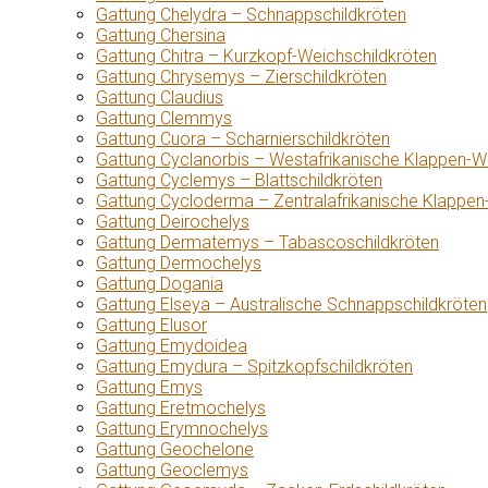
Gattung Chelydra – Schnappschildkröten
Gattung Chersina
Gattung Chitra – Kurzkopf-Weichschildkröten
Gattung Chrysemys – Zierschildkröten
Gattung Claudius
Gattung Clemmys
Gattung Cuora – Scharnierschildkröten
Gattung Cyclanorbis – Westafrikanische Klappen-W
Gattung Cyclemys – Blattschildkröten
Gattung Cycloderma – Zentralafrikanische Klappen
Gattung Deirochelys
Gattung Dermatemys – Tabascoschildkröten
Gattung Dermochelys
Gattung Dogania
Gattung Elseya – Australische Schnappschildkröten
Gattung Elusor
Gattung Emydoidea
Gattung Emydura – Spitzkopfschildkröten
Gattung Emys
Gattung Eretmochelys
Gattung Erymnochelys
Gattung Geochelone
Gattung Geoclemys