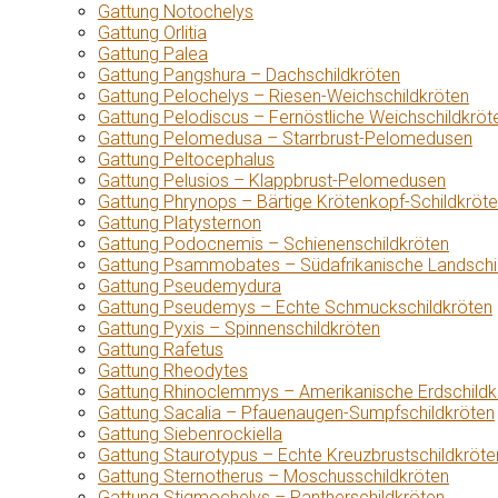
Gattung Notochelys
Gattung Orlitia
Gattung Palea
Gattung Pangshura – Dachschildkröten
Gattung Pelochelys – Riesen-Weichschildkröten
Gattung Pelodiscus – Fernöstliche Weichschildkröt
Gattung Pelomedusa – Starrbrust-Pelomedusen
Gattung Peltocephalus
Gattung Pelusios – Klappbrust-Pelomedusen
Gattung Phrynops – Bärtige Krötenkopf-Schildkröt
Gattung Platysternon
Gattung Podocnemis – Schienenschildkröten
Gattung Psammobates – Südafrikanische Landschi
Gattung Pseudemydura
Gattung Pseudemys – Echte Schmuckschildkröten
Gattung Pyxis – Spinnenschildkröten
Gattung Rafetus
Gattung Rheodytes
Gattung Rhinoclemmys – Amerikanische Erdschildk
Gattung Sacalia – Pfauenaugen-Sumpfschildkröten
Gattung Siebenrockiella
Gattung Staurotypus – Echte Kreuzbrustschildkröte
Gattung Sternotherus – Moschusschildkröten
Gattung Stigmochelys – Pantherschildkröten