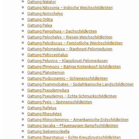
Gattung Natator
Gattung Nilssonia – Indische Weichschildkröten
Gattung Notochelys
Gattung Orlitia
Gattung Palea
Gattung Pangshura – Dachschildkröten
Gattung Pelochelys – Riesen-Weichschildkröten
Gattung Pelodiscus – Fernöstliche Weichschildkröten
Gattung Pelomedusa – Starrbrust-Pelomedusen
Gattung Peltocephalus
Gattung Pelusios – Klappbrust-Pelomedusen
Gattung Phrynops – Bärtige Krötenkopf-Schildkröten
Gattung Platysternon
Gattung Podocnemis – Schienenschildkröten
Gattung Psammobates – Südafrikanische Landschildkröten
Gattung Pseudemydura
Gattung Pseudemys – Echte Schmuckschildkröten
Gattung Pyxis – Spinnenschildkröten
Gattung Rafetus
Gattung Rheodytes
Gattung Rhinoclemmys – Amerikanische Erdschildkröten
Gattung Sacalia – Pfauenaugen-Sumpfschildkröten
Gattung Siebenrockiella
Gattung Staurotypus – Echte Kreuzbrustschildkröten