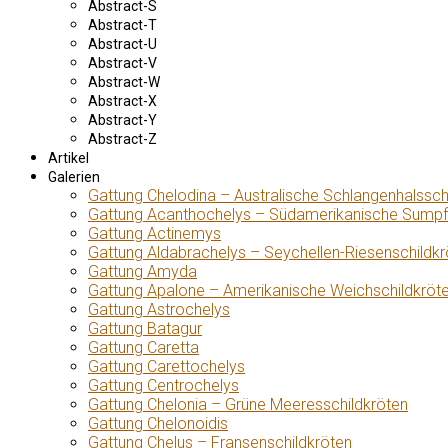
Abstract-S
Abstract-T
Abstract-U
Abstract-V
Abstract-W
Abstract-X
Abstract-Y
Abstract-Z
Artikel
Galerien
Gattung Chelodina – Australische Schlangenhalssch
Gattung Acanthochelys – Südamerikanische Sumpf
Gattung Actinemys
Gattung Aldabrachelys – Seychellen-Riesenschildkr
Gattung Amyda
Gattung Apalone – Amerikanische Weichschildkröt
Gattung Astrochelys
Gattung Batagur
Gattung Caretta
Gattung Carettochelys
Gattung Centrochelys
Gattung Chelonia – Grüne Meeresschildkröten
Gattung Chelonoidis
Gattung Chelus – Fransenschildkröten