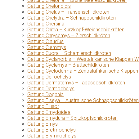
Gattung Chelonia – Grüne Meeresschildkröten
Gattung Chelonoidis
Gattung Chelus – Fransenschildkröten
Gattung Chelydra – Schnappschildkröten
Gattung Chersina
Gattung Chitra – Kurzkopf-Weichschildkröten
Gattung Chrysemys – Zierschildkröten
Gattung Claudius
Gattung Clemmys
Gattung Cuora – Scharnierschildkröten
Gattung Cyclanorbis – Westafrikanische Klappen-W
Gattung Cyclemys – Blattschildkröten
Gattung Cycloderma – Zentralafrikanische Klappen
Gattung Deirochelys
Gattung Dermatemys – Tabascoschildkröten
Gattung Dermochelys
Gattung Dogania
Gattung Elseya – Australische Schnappschildkröten
Gattung Elusor
Gattung Emydoidea
Gattung Emydura – Spitzkopfschildkröten
Gattung Emys
Gattung Eretmochelys
Gattung Erymnochelys