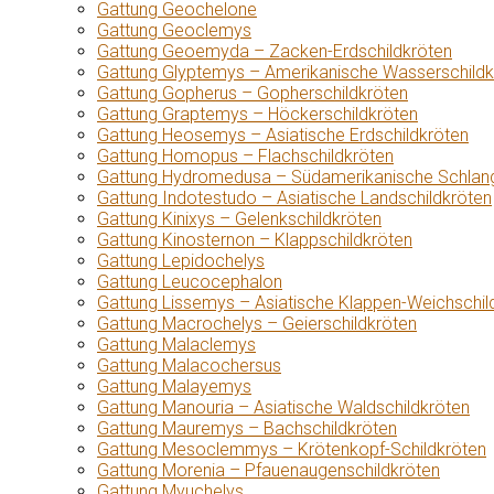
Gattung Geochelone
Gattung Geoclemys
Gattung Geoemyda – Zacken-Erdschildkröten
Gattung Glyptemys – Amerikanische Wasserschildk
Gattung Gopherus – Gopherschildkröten
Gattung Graptemys – Höckerschildkröten
Gattung Heosemys – Asiatische Erdschildkröten
Gattung Homopus – Flachschildkröten
Gattung Hydromedusa – Südamerikanische Schlang
Gattung Indotestudo – Asiatische Landschildkröten
Gattung Kinixys – Gelenkschildkröten
Gattung Kinosternon – Klappschildkröten
Gattung Lepidochelys
Gattung Leucocephalon
Gattung Lissemys – Asiatische Klappen-Weichschil
Gattung Macrochelys – Geierschildkröten
Gattung Malaclemys
Gattung Malacochersus
Gattung Malayemys
Gattung Manouria – Asiatische Waldschildkröten
Gattung Mauremys – Bachschildkröten
Gattung Mesoclemmys – Krötenkopf-Schildkröten
Gattung Morenia – Pfauenaugenschildkröten
Gattung Myuchelys