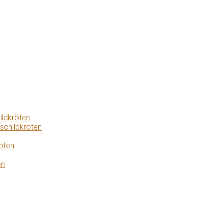
ildkröten
schildkröten
öten
en