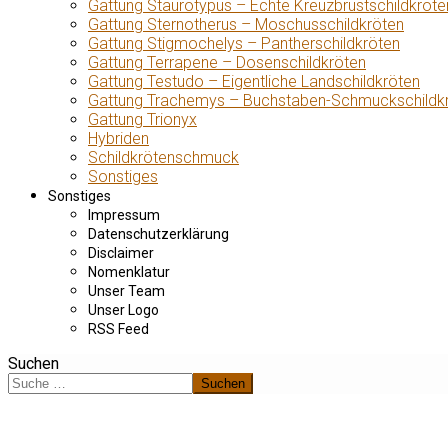
Gattung Staurotypus – Echte Kreuzbrustschildkröte
Gattung Sternotherus – Moschusschildkröten
Gattung Stigmochelys – Pantherschildkröten
Gattung Terrapene – Dosenschildkröten
Gattung Testudo – Eigentliche Landschildkröten
Gattung Trachemys – Buchstaben-Schmuckschildk
Gattung Trionyx
Hybriden
Schildkrötenschmuck
Sonstiges
Sonstiges
Impressum
Datenschutzerklärung
Disclaimer
Nomenklatur
Unser Team
Unser Logo
RSS Feed
Suchen
Suchen