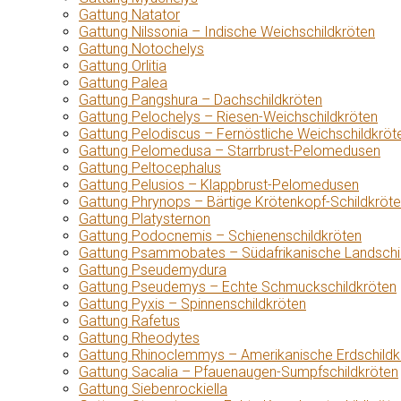
Gattung Natator
Gattung Nilssonia – Indische Weichschildkröten
Gattung Notochelys
Gattung Orlitia
Gattung Palea
Gattung Pangshura – Dachschildkröten
Gattung Pelochelys – Riesen-Weichschildkröten
Gattung Pelodiscus – Fernöstliche Weichschildkröt
Gattung Pelomedusa – Starrbrust-Pelomedusen
Gattung Peltocephalus
Gattung Pelusios – Klappbrust-Pelomedusen
Gattung Phrynops – Bärtige Krötenkopf-Schildkröt
Gattung Platysternon
Gattung Podocnemis – Schienenschildkröten
Gattung Psammobates – Südafrikanische Landschi
Gattung Pseudemydura
Gattung Pseudemys – Echte Schmuckschildkröten
Gattung Pyxis – Spinnenschildkröten
Gattung Rafetus
Gattung Rheodytes
Gattung Rhinoclemmys – Amerikanische Erdschildk
Gattung Sacalia – Pfauenaugen-Sumpfschildkröten
Gattung Siebenrockiella