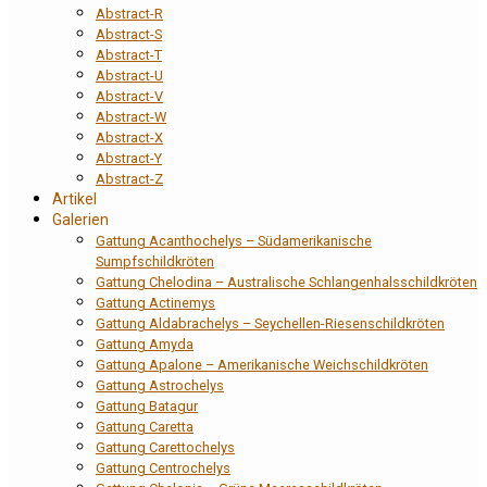
Abstract-R
Abstract-S
Abstract-T
Abstract-U
Abstract-V
Abstract-W
Abstract-X
Abstract-Y
Abstract-Z
Artikel
Galerien
Gattung Acanthochelys – Südamerikanische
Sumpfschildkröten
Gattung Chelodina – Australische Schlangenhalsschildkröten
Gattung Actinemys
Gattung Aldabrachelys – Seychellen-Riesenschildkröten
Gattung Amyda
Gattung Apalone – Amerikanische Weichschildkröten
Gattung Astrochelys
Gattung Batagur
Gattung Caretta
Gattung Carettochelys
Gattung Centrochelys