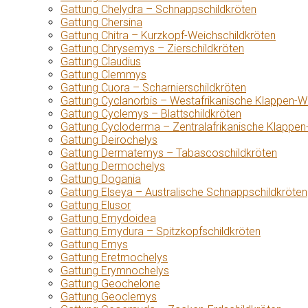
Gattung Chelydra – Schnappschildkröten
Gattung Chersina
Gattung Chitra – Kurzkopf-Weichschildkröten
Gattung Chrysemys – Zierschildkröten
Gattung Claudius
Gattung Clemmys
Gattung Cuora – Scharnierschildkröten
Gattung Cyclanorbis – Westafrikanische Klappen-W
Gattung Cyclemys – Blattschildkröten
Gattung Cycloderma – Zentralafrikanische Klappen
Gattung Deirochelys
Gattung Dermatemys – Tabascoschildkröten
Gattung Dermochelys
Gattung Dogania
Gattung Elseya – Australische Schnappschildkröten
Gattung Elusor
Gattung Emydoidea
Gattung Emydura – Spitzkopfschildkröten
Gattung Emys
Gattung Eretmochelys
Gattung Erymnochelys
Gattung Geochelone
Gattung Geoclemys