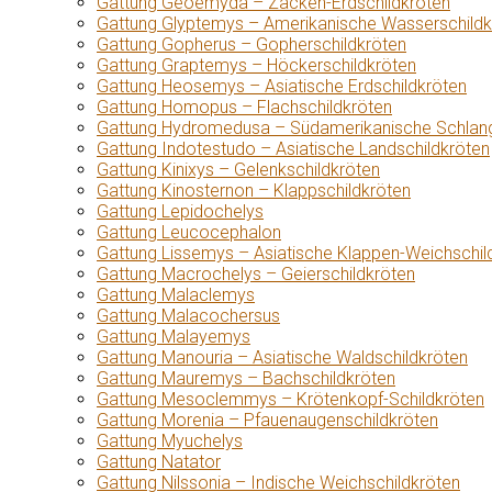
Gattung Geoemyda – Zacken-Erdschildkröten
Gattung Glyptemys – Amerikanische Wasserschildk
Gattung Gopherus – Gopherschildkröten
Gattung Graptemys – Höckerschildkröten
Gattung Heosemys – Asiatische Erdschildkröten
Gattung Homopus – Flachschildkröten
Gattung Hydromedusa – Südamerikanische Schlang
Gattung Indotestudo – Asiatische Landschildkröten
Gattung Kinixys – Gelenkschildkröten
Gattung Kinosternon – Klappschildkröten
Gattung Lepidochelys
Gattung Leucocephalon
Gattung Lissemys – Asiatische Klappen-Weichschil
Gattung Macrochelys – Geierschildkröten
Gattung Malaclemys
Gattung Malacochersus
Gattung Malayemys
Gattung Manouria – Asiatische Waldschildkröten
Gattung Mauremys – Bachschildkröten
Gattung Mesoclemmys – Krötenkopf-Schildkröten
Gattung Morenia – Pfauenaugenschildkröten
Gattung Myuchelys
Gattung Natator
Gattung Nilssonia – Indische Weichschildkröten