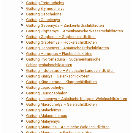
Gattung Eretmochelys
Gattung Erymnochelys
Gattung Geochelone
Gattung Geoclemys
Gattung Geoemyda – Zacken-Erdschildkröten
Gattung Glyptemys – Amerikanische Wasserschildkröten
Gattung Gopherus – Gopherschildkröten
Gattung Graptemys – Höckerschildkröten
Gattung Heosemys – Asiatische Erdschildkröten
Gattung Homopus – Flachschildkröten
Gattung Hydromedusa – Südamerikanische
Schlangenhalsschildkröten
Gattung Indotestudo – Asiatische Landschildkröten
Gattung Kinixys – Gelenkschildkröten
Gattung Kinosternon – Klappschildkröten
Gattung Lepidochelys
Gattung Leucocephalon
Gattung Lissemys – Asiatische Klappen-Weichschildkröten
Gattung Macrochelys – Geierschildkröten
Gattung Malaclemys
Gattung Malacochersus
Gattung Malayemys
Gattung Manouria – Asiatische Waldschildkröten
Gattung Mauremys – Bachschildkröten