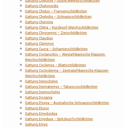
Gattung Chelonia – Grüne Meeresschildkröten
Gattung Chelonoidis
Gattung Chelus – Fransenschildkröten
Gattung Chelydra – Schnappschildkröten
Gattung Chersina
Gattung Chitra – Kurzkopf-Weichschildkröten
Gattung Chrysemys – Zierschildkröten
Gattung Claudius
Gattung Clemmys
Gattung Cuora – Scharnierschildkröten
Gattung Cyclanorbis – Westafrikanische Klappen-
Weichschildkröten
Gattung Cyclemys – Blattschildkröten
Gattung Cycloderma – Zentralafrikanische Klappen-
Weichschildkröten
Gattung Deirochelys
Gattung Dermatemys – Tabascoschildkröten
Gattung Dermochelys
Gattung Dogania
Gattung Elseya – Australische Schnappschildkröten
Gattung Elusor
Gattung Emydoidea
Gattung Emydura – Spitzkopfschildkröten
Gattung Emys