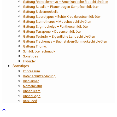
Gattung Rhinoclemmys – Amerikanische Erdschildkröten
Gattung Sacalia – Pfauenaugen-Sumpfschildkröten
Gattung Siebenrockiella
Gattung Staurotypus – Echte Kreuzbrustschildkröten
Gattung Sternotherus – Moschusschildkröten
Gattung Stigmochelys – Pantherschildkröten
Gattung Terrapene – Dosenschildkröten
Gattung Testudo – Eigentliche Landschildkröten
Gattung Trachemys – Buchstaben-Schmuckschildkröten
Gattung Trionyx
Schildkrötenschmuck
Sonstiges
Hybriden
Sonstiges
Impressum
Datenschutzerklärung
Disclaimer
Nomenklatur
Unser Team
Unser Logo
RSS Feed