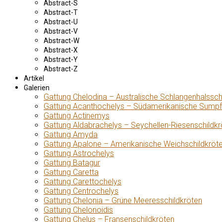
Abstract-S
Abstract-T
Abstract-U
Abstract-V
Abstract-W
Abstract-X
Abstract-Y
Abstract-Z
Artikel
Galerien
Gattung Chelodina – Australische Schlangenhalssch
Gattung Acanthochelys – Südamerikanische Sumpf
Gattung Actinemys
Gattung Aldabrachelys – Seychellen-Riesenschildkr
Gattung Amyda
Gattung Apalone – Amerikanische Weichschildkröt
Gattung Astrochelys
Gattung Batagur
Gattung Caretta
Gattung Carettochelys
Gattung Centrochelys
Gattung Chelonia – Grüne Meeresschildkröten
Gattung Chelonoidis
Gattung Chelus – Fransenschildkröten