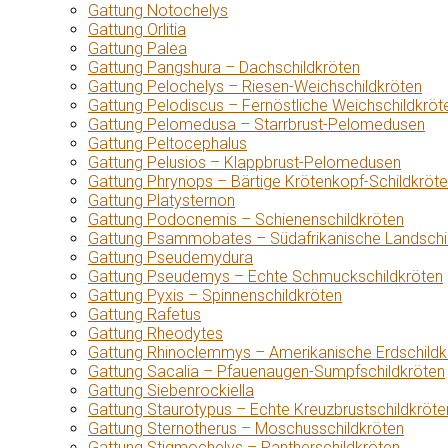
Gattung Notochelys
Gattung Orlitia
Gattung Palea
Gattung Pangshura – Dachschildkröten
Gattung Pelochelys – Riesen-Weichschildkröten
Gattung Pelodiscus – Fernöstliche Weichschildkröt
Gattung Pelomedusa – Starrbrust-Pelomedusen
Gattung Peltocephalus
Gattung Pelusios – Klappbrust-Pelomedusen
Gattung Phrynops – Bärtige Krötenkopf-Schildkröt
Gattung Platysternon
Gattung Podocnemis – Schienenschildkröten
Gattung Psammobates – Südafrikanische Landschi
Gattung Pseudemydura
Gattung Pseudemys – Echte Schmuckschildkröten
Gattung Pyxis – Spinnenschildkröten
Gattung Rafetus
Gattung Rheodytes
Gattung Rhinoclemmys – Amerikanische Erdschildk
Gattung Sacalia – Pfauenaugen-Sumpfschildkröten
Gattung Siebenrockiella
Gattung Staurotypus – Echte Kreuzbrustschildkröte
Gattung Sternotherus – Moschusschildkröten
Gattung Stigmochelys – Pantherschildkröten