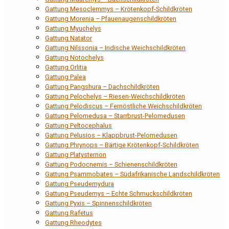
Gattung Mesoclemmys – Krötenkopf-Schildkröten
Gattung Morenia – Pfauenaugenschildkröten
Gattung Myuchelys
Gattung Natator
Gattung Nilssonia – Indische Weichschildkröten
Gattung Notochelys
Gattung Orlitia
Gattung Palea
Gattung Pangshura – Dachschildkröten
Gattung Pelochelys – Riesen-Weichschildkröten
Gattung Pelodiscus – Fernöstliche Weichschildkröten
Gattung Pelomedusa – Starrbrust-Pelomedusen
Gattung Peltocephalus
Gattung Pelusios – Klappbrust-Pelomedusen
Gattung Phrynops – Bärtige Krötenkopf-Schildkröten
Gattung Platysternon
Gattung Podocnemis – Schienenschildkröten
Gattung Psammobates – Südafrikanische Landschildkröten
Gattung Pseudemydura
Gattung Pseudemys – Echte Schmuckschildkröten
Gattung Pyxis – Spinnenschildkröten
Gattung Rafetus
Gattung Rheodytes