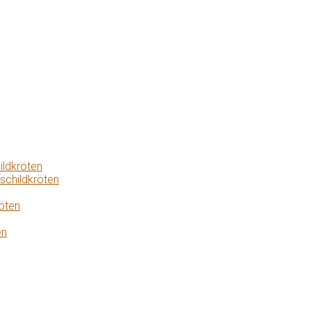
ildkröten
schildkröten
öten
en