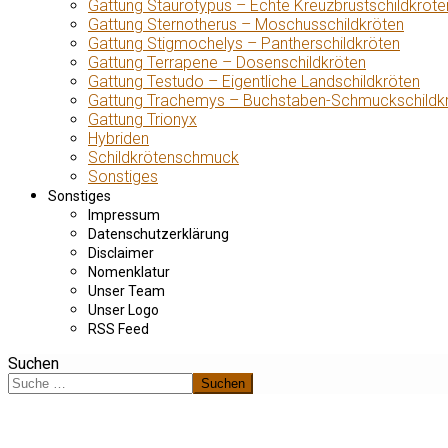
Gattung Staurotypus – Echte Kreuzbrustschildkröte
Gattung Sternotherus – Moschusschildkröten
Gattung Stigmochelys – Pantherschildkröten
Gattung Terrapene – Dosenschildkröten
Gattung Testudo – Eigentliche Landschildkröten
Gattung Trachemys – Buchstaben-Schmuckschildk
Gattung Trionyx
Hybriden
Schildkrötenschmuck
Sonstiges
Sonstiges
Impressum
Datenschutzerklärung
Disclaimer
Nomenklatur
Unser Team
Unser Logo
RSS Feed
Suchen
Suchen