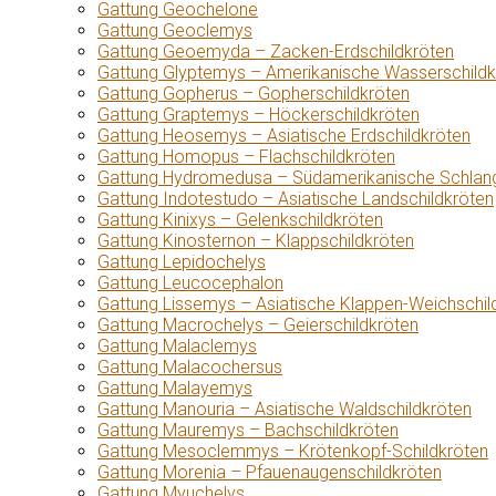
Gattung Geochelone
Gattung Geoclemys
Gattung Geoemyda – Zacken-Erdschildkröten
Gattung Glyptemys – Amerikanische Wasserschildk
Gattung Gopherus – Gopherschildkröten
Gattung Graptemys – Höckerschildkröten
Gattung Heosemys – Asiatische Erdschildkröten
Gattung Homopus – Flachschildkröten
Gattung Hydromedusa – Südamerikanische Schlang
Gattung Indotestudo – Asiatische Landschildkröten
Gattung Kinixys – Gelenkschildkröten
Gattung Kinosternon – Klappschildkröten
Gattung Lepidochelys
Gattung Leucocephalon
Gattung Lissemys – Asiatische Klappen-Weichschil
Gattung Macrochelys – Geierschildkröten
Gattung Malaclemys
Gattung Malacochersus
Gattung Malayemys
Gattung Manouria – Asiatische Waldschildkröten
Gattung Mauremys – Bachschildkröten
Gattung Mesoclemmys – Krötenkopf-Schildkröten
Gattung Morenia – Pfauenaugenschildkröten
Gattung Myuchelys