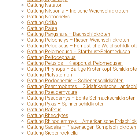
Gattung Natator
Gattung Nilssonia – Indische Weichschildkröten
Gattung Notochelys
Gattung Orlitia
Gattung Palea
Gattung Pangshura – Dachschildkröten
Gattung Pelochelys – Riesen-Weichschildkröten
Gattung Pelodiscus – Fernöstliche Weichschildkröt
Gattung Pelomedusa – Starrbrust-Pelomedusen
Gattung Peltocephalus
Gattung Pelusios – Klappbrust-Pelomedusen
Gattung Phrynops – Bärtige Krötenkopf-Schildkröt
Gattung Platysternon
Gattung Podocnemis – Schienenschildkröten
Gattung Psammobates – Südafrikanische Landschi
Gattung Pseudemydura
Gattung Pseudemys – Echte Schmuckschildkröten
Gattung Pyxis – Spinnenschildkröten
Gattung Rafetus
Gattung Rheodytes
Gattung Rhinoclemmys – Amerikanische Erdschildk
Gattung Sacalia – Pfauenaugen-Sumpfschildkröten
Gattung Siebenrockiella