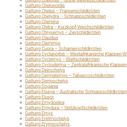
Gattung Chelonia – Grüne Meeresschildkröten
Gattung Chelonoidis
Gattung Chelus – Fransenschildkröten
Gattung Chelydra – Schnappschildkröten
Gattung Chersina
Gattung Chitra – Kurzkopf-Weichschildkröten
Gattung Chrysemys – Zierschildkröten
Gattung Claudius
Gattung Clemmys
Gattung Cuora – Scharnierschildkröten
Gattung Cyclanorbis – Westafrikanische Klappen-W
Gattung Cyclemys – Blattschildkröten
Gattung Cycloderma – Zentralafrikanische Klappen
Gattung Deirochelys
Gattung Dermatemys – Tabascoschildkröten
Gattung Dermochelys
Gattung Dogania
Gattung Elseya – Australische Schnappschildkröten
Gattung Elusor
Gattung Emydoidea
Gattung Emydura – Spitzkopfschildkröten
Gattung Emys
Gattung Eretmochelys
Gattung Erymnochelys