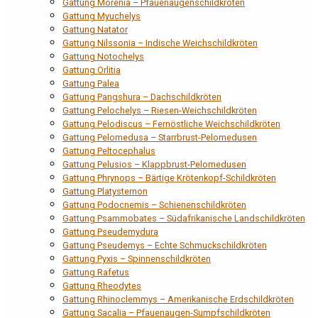
Gattung Morenia – Pfauenaugenschildkröten
Gattung Myuchelys
Gattung Natator
Gattung Nilssonia – Indische Weichschildkröten
Gattung Notochelys
Gattung Orlitia
Gattung Palea
Gattung Pangshura – Dachschildkröten
Gattung Pelochelys – Riesen-Weichschildkröten
Gattung Pelodiscus – Fernöstliche Weichschildkröten
Gattung Pelomedusa – Starrbrust-Pelomedusen
Gattung Peltocephalus
Gattung Pelusios – Klappbrust-Pelomedusen
Gattung Phrynops – Bärtige Krötenkopf-Schildkröten
Gattung Platysternon
Gattung Podocnemis – Schienenschildkröten
Gattung Psammobates – Südafrikanische Landschildkröten
Gattung Pseudemydura
Gattung Pseudemys – Echte Schmuckschildkröten
Gattung Pyxis – Spinnenschildkröten
Gattung Rafetus
Gattung Rheodytes
Gattung Rhinoclemmys – Amerikanische Erdschildkröten
Gattung Sacalia – Pfauenaugen-Sumpfschildkröten