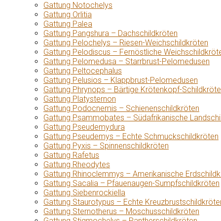
Gattung Notochelys
Gattung Orlitia
Gattung Palea
Gattung Pangshura – Dachschildkröten
Gattung Pelochelys – Riesen-Weichschildkröten
Gattung Pelodiscus – Fernöstliche Weichschildkröt
Gattung Pelomedusa – Starrbrust-Pelomedusen
Gattung Peltocephalus
Gattung Pelusios – Klappbrust-Pelomedusen
Gattung Phrynops – Bärtige Krötenkopf-Schildkröt
Gattung Platysternon
Gattung Podocnemis – Schienenschildkröten
Gattung Psammobates – Südafrikanische Landschi
Gattung Pseudemydura
Gattung Pseudemys – Echte Schmuckschildkröten
Gattung Pyxis – Spinnenschildkröten
Gattung Rafetus
Gattung Rheodytes
Gattung Rhinoclemmys – Amerikanische Erdschildk
Gattung Sacalia – Pfauenaugen-Sumpfschildkröten
Gattung Siebenrockiella
Gattung Staurotypus – Echte Kreuzbrustschildkröte
Gattung Sternotherus – Moschusschildkröten
Gattung Stigmochelys – Pantherschildkröten