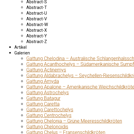
Abstract-S
Abstract-T
Abstract-U
Abstract-V
Abstract-W
Abstract-X
Abstract-Y
Abstract-Z
Artikel
Galerien
Gattung Chelodina – Australische Schlangenhalssch
Gattung Acanthochelys – Südamerikanische Sumpf
Gattung Actinemys
Gattung Aldabrachelys – Seychellen-Riesenschildkr
Gattung Amyda
Gattung Apalone – Amerikanische Weichschildkröt
Gattung Astrochelys
Gattung Batagur
Gattung Caretta
Gattung Carettochelys
Gattung Centrochelys
Gattung Chelonia – Grüne Meeresschildkröten
Gattung Chelonoidis
Gattung Chelus – Fransenschildkröten