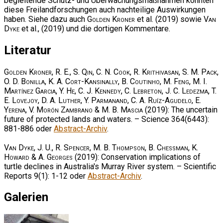
begleitende Schutz- und Überwachungsmaßnahmen könnten
diese Freilandforschungen auch nachteilige Auswirkungen
haben. Siehe dazu auch
Golden Kroner
et al. (2019) sowie
Van
Dyke
et al., (2019) und die dortigen Kommentare.
Literatur
Golden Kroner, R. E., S. Qin, C. N. Cook, R. Krithivasan, S. M. Pack,
O. D. Bonilla, K. A. Cort-Kansinally, B. Coutinho, M. Feng, M. I.
Martínez Garcia, Y. He, C. J. Kennedy, C. Lebreton, J. C. Ledezma, T.
E. Lovejoy, D. A. Luther, Y. Parmanand, C. A. Ruíz-Agudelo, E.
Yerena, V. Morón Zambrano & M. B. Mascia
(2019): The uncertain
future of protected lands and waters. – Science 364(6443):
881-886 oder
Abstract-Archiv
.
Van Dyke, J. U., R. Spencer, M. B. Thompson, B. Chessman, K.
Howard & A. Georges
(2019): Conservation implications of
turtle declines in Australia's Murray River system. – Scientific
Reports 9(1): 1-12 oder
Abstract-Archiv
.
Galerien