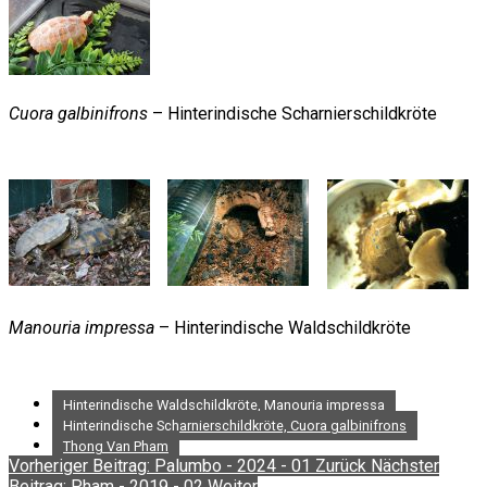
Cuora galbinifrons
– Hinterindische Scharnierschildkröte
Manouria impressa
– Hinterindische Waldschildkröte
Hinterindische Waldschildkröte, Manouria impressa
Hinterindische Scharnierschildkröte, Cuora galbinifrons
Thong Van Pham
Vorheriger Beitrag: Palumbo - 2024 - 01
Zurück
Nächster
Beitrag: Pham - 2019 - 02
Weiter