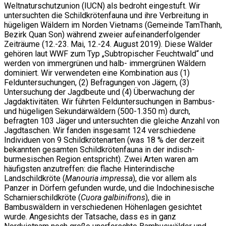
Weltnaturschutzunion (IUCN) als bedroht eingestuft. Wir
untersuchten die Schildkrötenfauna und ihre Verbreitung in
hügeligen Wäldern im Norden Vietnams (Gemeinde TamThanh,
Bezirk Quan Son) während zweier aufeinanderfolgender
Zeiträume (12.-23. Mai, 12.-24. August 2019). Diese Wälder
gehören laut WWF zum Typ „Subtropischer Feuchtwald“ und
werden von immergrünen und halb- immergrünen Wäldern
dominiert. Wir verwendeten eine Kombination aus (1)
Felduntersuchungen, (2) Befragungen von Jägern, (3)
Untersuchung der Jagdbeute und (4) Überwachung der
Jagdaktivitäten. Wir führten Felduntersuchungen in Bambus-
und hügeligen Sekundärwäldern (500-1.350 m) durch,
befragten 103 Jäger und untersuchten die gleiche Anzahl von
Jagdtaschen. Wir fanden insgesamt 124 verschiedene
Individuen von 9 Schildkrötenarten (was 18 % der derzeit
bekannten gesamten Schildkrötenfauna in der indisch-
burmesischen Region entspricht). Zwei Arten waren am
häufigsten anzutreffen: die flache Hinterindische
Landschildkröte (
Manouria impressa
), die vor allem als
Panzer in Dörfern gefunden wurde, und die Indochinesische
Scharnierschildkröte (
Cuora galbinifrons
), die in
Bambuswäldern in verschiedenen Höhenlagen gesichtet
wurde. Angesichts der Tatsache, dass es in ganz