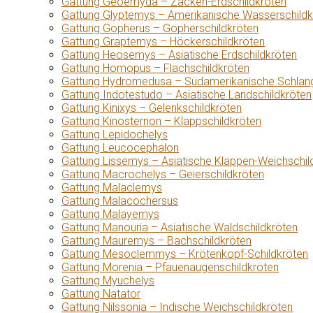
Gattung Geoemyda – Zacken-Erdschildkröten
Gattung Glyptemys – Amerikanische Wasserschildk
Gattung Gopherus – Gopherschildkröten
Gattung Graptemys – Höckerschildkröten
Gattung Heosemys – Asiatische Erdschildkröten
Gattung Homopus – Flachschildkröten
Gattung Hydromedusa – Südamerikanische Schlang
Gattung Indotestudo – Asiatische Landschildkröten
Gattung Kinixys – Gelenkschildkröten
Gattung Kinosternon – Klappschildkröten
Gattung Lepidochelys
Gattung Leucocephalon
Gattung Lissemys – Asiatische Klappen-Weichschil
Gattung Macrochelys – Geierschildkröten
Gattung Malaclemys
Gattung Malacochersus
Gattung Malayemys
Gattung Manouria – Asiatische Waldschildkröten
Gattung Mauremys – Bachschildkröten
Gattung Mesoclemmys – Krötenkopf-Schildkröten
Gattung Morenia – Pfauenaugenschildkröten
Gattung Myuchelys
Gattung Natator
Gattung Nilssonia – Indische Weichschildkröten