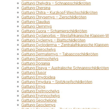
Gattung Chelydra – Schnappschildkröten
Gattung Chersina
Gattung Chitra – Kurzkopf-Weichschildkröten
Gattung Chrysemys – Zierschildkröten
Gattung Claudius
Gattung Clemmys
Gattung Cuora – Scharnierschildkröten
Gattung Cyclanorbis – Westafrikanische Klappen-W
Gattung Cyclemys – Blattschildkröten
Gattung Cycloderma – Zentralafrikanische Klappen
Gattung Deirochelys
Gattung Dermatemys – Tabascoschildkröten
Gattung Dermochelys
Gattung Dogania
Gattung Elseya – Australische Schnappschildkröten
Gattung Elusor
Gattung Emydoidea
Gattung Emydura – Spitzkopfschildkröten
Gattung Emys
Gattung Eretmochelys
Gattung Erymnochelys
Gattung Geochelone
Gattung Geoclemys