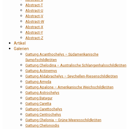
Abstract-T
Abstract-U
Abstract-V
Abstract-W
Abstract-X
Abstract-Y
Abstract-Z
Artikel
Galerien
Gattung Acanthochelys – Südamerikanische
Sumpfschildkröten
Gattung Chelodina – Australische Schlangenhalsschildkröten
Gattung Actinemys
Gattung Aldabrachelys – Seychellen-Riesenschildkröten
Gattung Amyda
Gattung Apalone – Amerikanische Weichschildkröten
Gattung Astrochelys
Gattung Batagur
Gattung Caretta
Gattung Carettochelys
Gattung Centrochelys
Gattung Chelonia – Grüne Meeresschildkröten
Gattung Chelonoidis