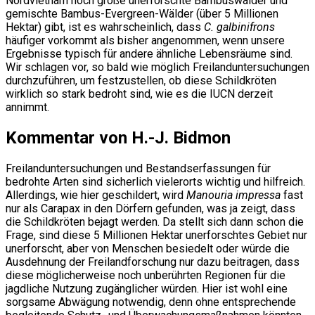
Nordvietnam noch große unerforschte Bambuswälder und
gemischte Bambus-Evergreen-Wälder (über 5 Millionen
Hektar) gibt, ist es wahrscheinlich, dass
C. galbinifrons
häufiger vorkommt als bisher angenommen, wenn unsere
Ergebnisse typisch für andere ähnliche Lebensräume sind.
Wir schlagen vor, so bald wie möglich Freilanduntersuchungen
durchzuführen, um festzustellen, ob diese Schildkröten
wirklich so stark bedroht sind, wie es die IUCN derzeit
annimmt.
Kommentar von H.-J. Bidmon
Freilanduntersuchungen und Bestandserfassungen für
bedrohte Arten sind sicherlich vielerorts wichtig und hilfreich.
Allerdings, wie hier geschildert, wird
Manouria impressa
fast
nur als Carapax in den Dörfern gefunden, was ja zeigt, dass
die Schildkröten bejagt werden. Da stellt sich dann schon die
Frage, sind diese 5 Millionen Hektar unerforschtes Gebiet nur
unerforscht, aber von Menschen besiedelt oder würde die
Ausdehnung der Freilandforschung nur dazu beitragen, dass
diese möglicherweise noch unberührten Regionen für die
jagdliche Nutzung zugänglicher würden. Hier ist wohl eine
sorgsame Abwägung notwendig, denn ohne entsprechende