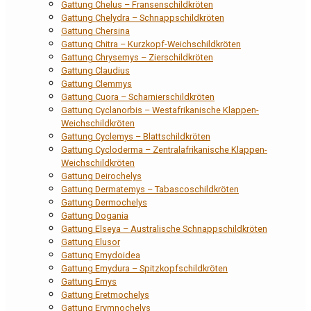
Gattung Chelus – Fransenschildkröten
Gattung Chelydra – Schnappschildkröten
Gattung Chersina
Gattung Chitra – Kurzkopf-Weichschildkröten
Gattung Chrysemys – Zierschildkröten
Gattung Claudius
Gattung Clemmys
Gattung Cuora – Scharnierschildkröten
Gattung Cyclanorbis – Westafrikanische Klappen-
Weichschildkröten
Gattung Cyclemys – Blattschildkröten
Gattung Cycloderma – Zentralafrikanische Klappen-
Weichschildkröten
Gattung Deirochelys
Gattung Dermatemys – Tabascoschildkröten
Gattung Dermochelys
Gattung Dogania
Gattung Elseya – Australische Schnappschildkröten
Gattung Elusor
Gattung Emydoidea
Gattung Emydura – Spitzkopfschildkröten
Gattung Emys
Gattung Eretmochelys
Gattung Erymnochelys