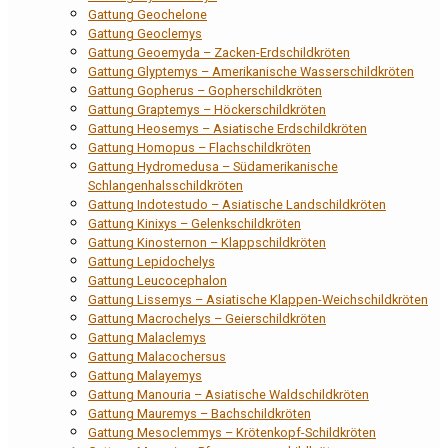
Gattung Geochelone
Gattung Geoclemys
Gattung Geoemyda – Zacken-Erdschildkröten
Gattung Glyptemys – Amerikanische Wasserschildkröten
Gattung Gopherus – Gopherschildkröten
Gattung Graptemys – Höckerschildkröten
Gattung Heosemys – Asiatische Erdschildkröten
Gattung Homopus – Flachschildkröten
Gattung Hydromedusa – Südamerikanische
Schlangenhalsschildkröten
Gattung Indotestudo – Asiatische Landschildkröten
Gattung Kinixys – Gelenkschildkröten
Gattung Kinosternon – Klappschildkröten
Gattung Lepidochelys
Gattung Leucocephalon
Gattung Lissemys – Asiatische Klappen-Weichschildkröten
Gattung Macrochelys – Geierschildkröten
Gattung Malaclemys
Gattung Malacochersus
Gattung Malayemys
Gattung Manouria – Asiatische Waldschildkröten
Gattung Mauremys – Bachschildkröten
Gattung Mesoclemmys – Krötenkopf-Schildkröten