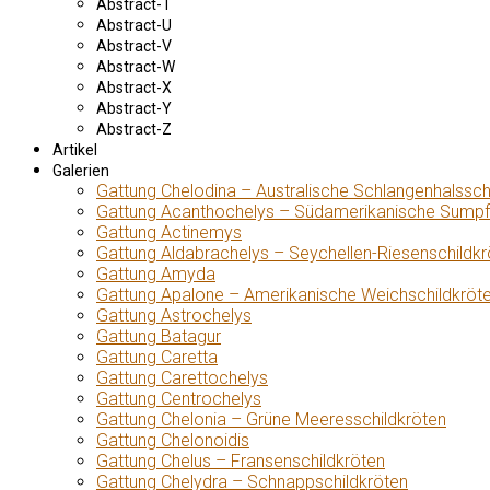
Abstract-T
Abstract-U
Abstract-V
Abstract-W
Abstract-X
Abstract-Y
Abstract-Z
Artikel
Galerien
Gattung Chelodina – Australische Schlangenhalssch
Gattung Acanthochelys – Südamerikanische Sumpf
Gattung Actinemys
Gattung Aldabrachelys – Seychellen-Riesenschildkr
Gattung Amyda
Gattung Apalone – Amerikanische Weichschildkröt
Gattung Astrochelys
Gattung Batagur
Gattung Caretta
Gattung Carettochelys
Gattung Centrochelys
Gattung Chelonia – Grüne Meeresschildkröten
Gattung Chelonoidis
Gattung Chelus – Fransenschildkröten
Gattung Chelydra – Schnappschildkröten