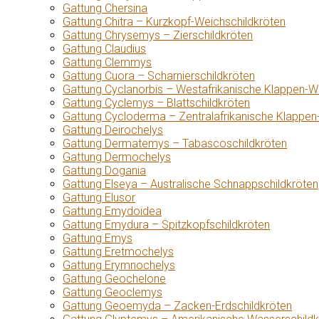
Gattung Chersina
Gattung Chitra – Kurzkopf-Weichschildkröten
Gattung Chrysemys – Zierschildkröten
Gattung Claudius
Gattung Clemmys
Gattung Cuora – Scharnierschildkröten
Gattung Cyclanorbis – Westafrikanische Klappen-W
Gattung Cyclemys – Blattschildkröten
Gattung Cycloderma – Zentralafrikanische Klappen
Gattung Deirochelys
Gattung Dermatemys – Tabascoschildkröten
Gattung Dermochelys
Gattung Dogania
Gattung Elseya – Australische Schnappschildkröten
Gattung Elusor
Gattung Emydoidea
Gattung Emydura – Spitzkopfschildkröten
Gattung Emys
Gattung Eretmochelys
Gattung Erymnochelys
Gattung Geochelone
Gattung Geoclemys
Gattung Geoemyda – Zacken-Erdschildkröten