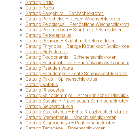
Gattung Orlitia
Gattung Palea
Gattung Pangshura – Dachschildkröten
Gattung Pelochelys – Riesen-Weichschildkröten
Gattung Pelodiscus – Fernöstliche Weichschildkröt
Gattung Pelomedusa – Starrbrust-Pelomedusen
Gattung Peltocephalus
Gattung Pelusios – Klappbrust-Pelomedusen
Gattung Phrynops – Bärtige Krötenkopf-Schildkröt
Gattung Platysternon
Gattung Podocnemis – Schienenschildkröten
Gattung Psammobates – Südafrikanische Landschi
Gattung Pseudemydura
Gattung Pseudemys – Echte Schmuckschildkröten
Gattung Pyxis – Spinnenschildkröten
Gattung Rafetus
Gattung Rheodytes
Gattung Rhinoclemmys – Amerikanische Erdschildk
Gattung Sacalia – Pfauenaugen-Sumpfschildkröten
Gattung Siebenrockiella
Gattung Staurotypus – Echte Kreuzbrustschildkröte
Gattung Sternotherus – Moschusschildkröten
Gattung Stigmochelys – Pantherschildkröten
Gattung Terrapene – Dosenschildkröten