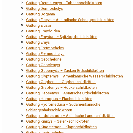
Gattung Dermatemys – Tabascoschildkröten
Gattung Dermochelys
Gattung Dogania
Gattung Elseya – Australische Schnappschildkröten
Gattung Elusor
Gattung Emydoidea
Gattung Emydura – Spitzkopfschildkröten
Gattung Emys
Gattung Eretmochelys
Gattung Erymnochelys
Gattung Geochelone
Gattung Geoclemys
Gattung Geoemyda – Zacken-Erdschildkröten
Gattung Glyptemys – Amerikanische Wasserschildkröten
Gattung Gopherus – Gopherschildkröten
Gattung Graptemys – Höckerschildkröten
Gattung Heosemys – Asiatische Erdschildkröten
Gattung Homopus – Flachschildkröten
Gattung Hydromedusa – Südamerikanische
Schlangenhalsschildkröten
Gattung Indotestudo – Asiatische Landschildkröten
Gattung Kinixys – Gelenkschildkröten
Gattung Kinosternon – Klappschildkröten
Gattung Lepidochelys