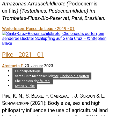
Amazonas-Arrauschildkröte (
Podocnemis
unifilis
) (Testudines: Podocnemididae) im
Trombetas-Fluss-Bio-Reservat, Pará, Brasilien.
Weiterlesen: Ponce de Leão - 2019 - 01
Pike - 2021 - 01
Abstracts P
23. Januar 2023
Feldherpetologie
Santa-Cruz-Riesenschildkröte, Chelonoidis porteri
Chelonoidis donfaustoi
Kyana N. Pike
Pike, K. N., S. Blake, F. Cabrera, I. J. Gordon & L.
Schwarzkopf
(2021): Body size, sex and high
philopatry influence the use of agricultural land