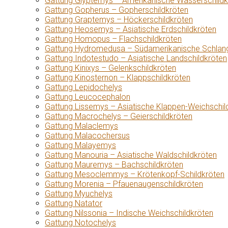
Gattung Glyptemys – Amerikanische Wasserschildk
Gattung Gopherus – Gopherschildkröten
Gattung Graptemys – Höckerschildkröten
Gattung Heosemys – Asiatische Erdschildkröten
Gattung Homopus – Flachschildkröten
Gattung Hydromedusa – Südamerikanische Schlang
Gattung Indotestudo – Asiatische Landschildkröten
Gattung Kinixys – Gelenkschildkröten
Gattung Kinosternon – Klappschildkröten
Gattung Lepidochelys
Gattung Leucocephalon
Gattung Lissemys – Asiatische Klappen-Weichschil
Gattung Macrochelys – Geierschildkröten
Gattung Malaclemys
Gattung Malacochersus
Gattung Malayemys
Gattung Manouria – Asiatische Waldschildkröten
Gattung Mauremys – Bachschildkröten
Gattung Mesoclemmys – Krötenkopf-Schildkröten
Gattung Morenia – Pfauenaugenschildkröten
Gattung Myuchelys
Gattung Natator
Gattung Nilssonia – Indische Weichschildkröten
Gattung Notochelys