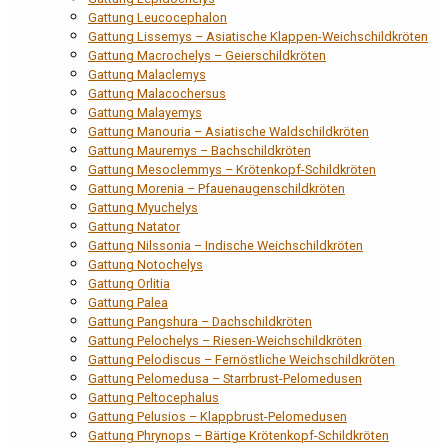
Gattung Leucocephalon
Gattung Lissemys – Asiatische Klappen-Weichschildkröten
Gattung Macrochelys – Geierschildkröten
Gattung Malaclemys
Gattung Malacochersus
Gattung Malayemys
Gattung Manouria – Asiatische Waldschildkröten
Gattung Mauremys – Bachschildkröten
Gattung Mesoclemmys – Krötenkopf-Schildkröten
Gattung Morenia – Pfauenaugenschildkröten
Gattung Myuchelys
Gattung Natator
Gattung Nilssonia – Indische Weichschildkröten
Gattung Notochelys
Gattung Orlitia
Gattung Palea
Gattung Pangshura – Dachschildkröten
Gattung Pelochelys – Riesen-Weichschildkröten
Gattung Pelodiscus – Fernöstliche Weichschildkröten
Gattung Pelomedusa – Starrbrust-Pelomedusen
Gattung Peltocephalus
Gattung Pelusios – Klappbrust-Pelomedusen
Gattung Phrynops – Bärtige Krötenkopf-Schildkröten