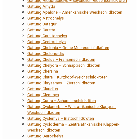
Gattung Aldabrachelys – Seychellen-Riesenschildkröten
Gattung Amyda
Gattung Apalone – Amerikanische Weichschildkröten
Gattung Astrochelys
Gattung Batagur
Gattung Caretta
Gattung Carettochelys
Gattung Centrochelys
Gattung Chelonia – Grüne Meeresschildkröten
Gattung Chelonoidis
Gattung Chelus – Fransenschildkröten
Gattung Chelydra – Schnappschildkröten
Gattung Chersina
Gattung Chitra – Kurzkopf-Weichschildkröten
Gattung Chrysemys – Zierschildkröten
Gattung Claudius
Gattung Clemmys
Gattung Cuora – Scharnierschildkröten
Gattung Cyclanorbis – Westafrikanische Klappen-
Weichschildkröten
Gattung Cyclemys – Blattschildkröten
Gattung Cycloderma – Zentralafrikanische Klappen-
Weichschildkröten
Gattung Deirochelys