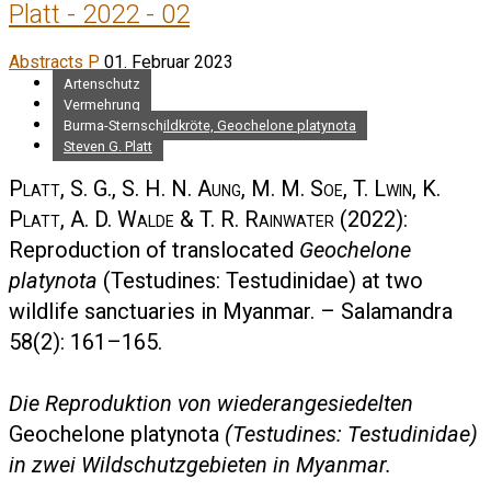
Platt - 2022 - 02
Abstracts P
01. Februar 2023
Artenschutz
Vermehrung
Burma-Sternschildkröte, Geochelone platynota
Steven G. Platt
Platt, S. G., S. H. N. Aung, M. M. Soe, T. Lwin, K.
Platt, A. D. Walde & T. R. Rainwater
(2022):
Reproduction of translocated
Geochelone
platynota
(Testudines: Testudinidae) at two
wildlife sanctuaries in Myanmar. – Salamandra
58(2): 161–165.
Die Reproduktion von wiederangesiedelten
Geochelone platynota
(Testudines: Testudinidae)
in zwei Wildschutzgebieten in Myanmar.