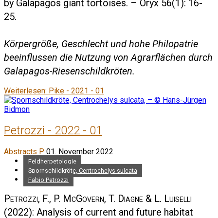
by Galapagos giant tortoises. – Oryx 56(1): 16-
25.
Körpergröße, Geschlecht und hohe Philopatrie
beeinflussen die Nutzung von Agrarflächen durch
Galapagos-Riesenschildkröten.
Weiterlesen: Pike - 2021 - 01
Petrozzi - 2022 - 01
Abstracts P
01. November 2022
Feldherpetologie
Spornschildkröte, Centrochelys sulcata
Fabio Petrozzi
Petrozzi, F., P. McGovern, T. Diagne & L. Luiselli
(2022): Analysis of current and future habitat