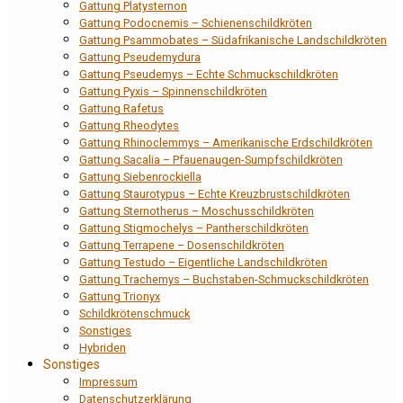
Gattung Platysternon
Gattung Podocnemis – Schienenschildkröten
Gattung Psammobates – Südafrikanische Landschildkröten
Gattung Pseudemydura
Gattung Pseudemys – Echte Schmuckschildkröten
Gattung Pyxis – Spinnenschildkröten
Gattung Rafetus
Gattung Rheodytes
Gattung Rhinoclemmys – Amerikanische Erdschildkröten
Gattung Sacalia – Pfauenaugen-Sumpfschildkröten
Gattung Siebenrockiella
Gattung Staurotypus – Echte Kreuzbrustschildkröten
Gattung Sternotherus – Moschusschildkröten
Gattung Stigmochelys – Pantherschildkröten
Gattung Terrapene – Dosenschildkröten
Gattung Testudo – Eigentliche Landschildkröten
Gattung Trachemys – Buchstaben-Schmuckschildkröten
Gattung Trionyx
Schildkrötenschmuck
Sonstiges
Hybriden
Sonstiges
Impressum
Datenschutzerklärung