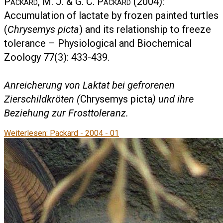
Packard, M. J. & G. C. Packard
(2004):
Accumulation of lactate by frozen painted turtles
(
Chrysemys picta
) and its relationship to freeze
tolerance – Physiological and Biochemical
Zoology 77(3): 433-439.
Anreicherung von Laktat bei gefrorenen
Zierschildkröten (
Chrysemys picta
) und ihre
Beziehung zur Frosttoleranz.
Weiterlesen: Packard - 2004 - 01