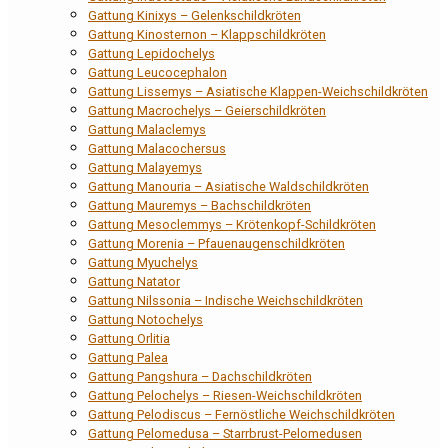
Gattung Kinixys – Gelenkschildkröten
Gattung Kinosternon – Klappschildkröten
Gattung Lepidochelys
Gattung Leucocephalon
Gattung Lissemys – Asiatische Klappen-Weichschildkröten
Gattung Macrochelys – Geierschildkröten
Gattung Malaclemys
Gattung Malacochersus
Gattung Malayemys
Gattung Manouria – Asiatische Waldschildkröten
Gattung Mauremys – Bachschildkröten
Gattung Mesoclemmys – Krötenkopf-Schildkröten
Gattung Morenia – Pfauenaugenschildkröten
Gattung Myuchelys
Gattung Natator
Gattung Nilssonia – Indische Weichschildkröten
Gattung Notochelys
Gattung Orlitia
Gattung Palea
Gattung Pangshura – Dachschildkröten
Gattung Pelochelys – Riesen-Weichschildkröten
Gattung Pelodiscus – Fernöstliche Weichschildkröten
Gattung Pelomedusa – Starrbrust-Pelomedusen