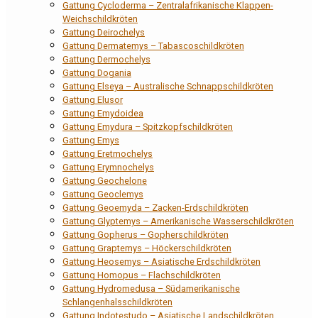
Gattung Cycloderma – Zentralafrikanische Klappen-
Weichschildkröten
Gattung Deirochelys
Gattung Dermatemys – Tabascoschildkröten
Gattung Dermochelys
Gattung Dogania
Gattung Elseya – Australische Schnappschildkröten
Gattung Elusor
Gattung Emydoidea
Gattung Emydura – Spitzkopfschildkröten
Gattung Emys
Gattung Eretmochelys
Gattung Erymnochelys
Gattung Geochelone
Gattung Geoclemys
Gattung Geoemyda – Zacken-Erdschildkröten
Gattung Glyptemys – Amerikanische Wasserschildkröten
Gattung Gopherus – Gopherschildkröten
Gattung Graptemys – Höckerschildkröten
Gattung Heosemys – Asiatische Erdschildkröten
Gattung Homopus – Flachschildkröten
Gattung Hydromedusa – Südamerikanische
Schlangenhalsschildkröten
Gattung Indotestudo – Asiatische Landschildkröten