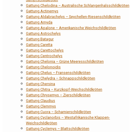
Gattung Chelodina – Australische Schlangenhalsschildkröten
Gattung Actinemys
Gattung Aldabrachelys – Seychellen-Riesenschildkröten
Gattung Amyda
Gattung Apalone – Amerikanische Weichschildkröten
Gattung Astrochelys
Gattung Batagur
Gattung Caretta
Gattung Carettochelys
Gattung Centrochelys
Gattung Chelonia – Grüne Meeresschildkröten
Gattung Chelonoidis
Gattung Chelus – Fransenschildkröten
Gattung Chelydra – Schnappschildkröten
Gattung Chersina
Gattung Chitra – Kurzkopf-Weichschildkröten
Gattung Chrysemys – Zierschildkröten
Gattung Claudius
Gattung Clemmys
Gattung Cuora – Scharnierschildkröten
Gattung Cyclanorbis – Westafrikanische Klappen-
Weichschildkröten
Gattung Cyclemys – Blattschildkröten