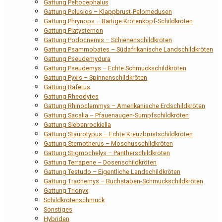
Gattung Peltocephalus
Gattung Pelusios – Klappbrust-Pelomedusen
Gattung Phrynops – Bärtige Krötenkopf-Schildkröten
Gattung Platysternon
Gattung Podocnemis – Schienenschildkröten
Gattung Psammobates – Südafrikanische Landschildkröten
Gattung Pseudemydura
Gattung Pseudemys – Echte Schmuckschildkröten
Gattung Pyxis – Spinnenschildkröten
Gattung Rafetus
Gattung Rheodytes
Gattung Rhinoclemmys – Amerikanische Erdschildkröten
Gattung Sacalia – Pfauenaugen-Sumpfschildkröten
Gattung Siebenrockiella
Gattung Staurotypus – Echte Kreuzbrustschildkröten
Gattung Sternotherus – Moschusschildkröten
Gattung Stigmochelys – Pantherschildkröten
Gattung Terrapene – Dosenschildkröten
Gattung Testudo – Eigentliche Landschildkröten
Gattung Trachemys – Buchstaben-Schmuckschildkröten
Gattung Trionyx
Schildkrötenschmuck
Sonstiges
Hybriden