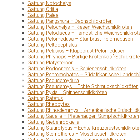
Gattung Notochelys
Gattung Orlitia
Gattung Palea
Gattung Pangshura – Dachschildkröten
Gattung Pelochelys – Riesen-Weichschildkröten
Gattung Pelodiscus – Fernöstliche Weichschildkröt
Gattung Pelomedusa – Starrbrust-Pelomedusen
Gattung Peltocephalus
Gattung Pelusios – Klappbrust-Pelomedusen
Gattung Phrynops – Bärtige Krötenkopf-Schildkröt
Gattung Platysternon
Gattung Podocnemis – Schienenschildkröten
Gattung Psammobates – Südafrikanische Landschi
Gattung Pseudemydura
Gattung Pseudemys – Echte Schmuckschildkröten
Gattung Pyxis – Spinnenschildkröten
Gattung Rafetus
Gattung Rheodytes
Gattung Rhinoclemmys – Amerikanische Erdschildk
Gattung Sacalia – Pfauenaugen-Sumpfschildkröten
Gattung Siebenrockiella
Gattung Staurotypus – Echte Kreuzbrustschildkröte
Gattung Sternotherus – Moschusschildkröten
Gattung Stigmochelys – Pantherschildkröten