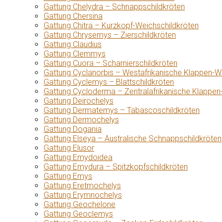
Gattung Chelydra – Schnappschildkröten
Gattung Chersina
Gattung Chitra – Kurzkopf-Weichschildkröten
Gattung Chrysemys – Zierschildkröten
Gattung Claudius
Gattung Clemmys
Gattung Cuora – Scharnierschildkröten
Gattung Cyclanorbis – Westafrikanische Klappen-W
Gattung Cyclemys – Blattschildkröten
Gattung Cycloderma – Zentralafrikanische Klappen
Gattung Deirochelys
Gattung Dermatemys – Tabascoschildkröten
Gattung Dermochelys
Gattung Dogania
Gattung Elseya – Australische Schnappschildkröten
Gattung Elusor
Gattung Emydoidea
Gattung Emydura – Spitzkopfschildkröten
Gattung Emys
Gattung Eretmochelys
Gattung Erymnochelys
Gattung Geochelone
Gattung Geoclemys