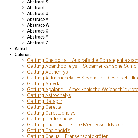
Abstract-S
Abstract-T
Abstract-U
Abstract-V
Abstract-W
Abstract-X
Abstract-Y
Abstract-Z
Artikel
Galerien
Gattung Chelodina – Australische Schlangenhalssch
Gattung Acanthochelys – Südamerikanische Sumpf
Gattung Actinemys
Gattung Aldabrachelys – Seychellen-Riesenschildkr
Gattung Amyda
Gattung Apalone – Amerikanische Weichschildkröt
Gattung Astrochelys
Gattung Batagur
Gattung Caretta
Gattung Carettochelys
Gattung Centrochelys
Gattung Chelonia – Grüne Meeresschildkröten
Gattung Chelonoidis
Gattung Chelus – Fransenschildkröten