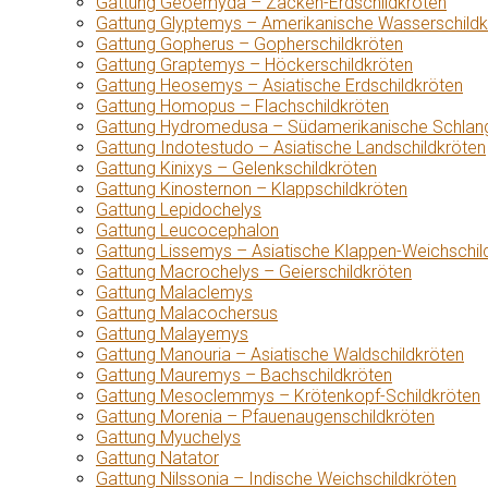
Gattung Geoemyda – Zacken-Erdschildkröten
Gattung Glyptemys – Amerikanische Wasserschildk
Gattung Gopherus – Gopherschildkröten
Gattung Graptemys – Höckerschildkröten
Gattung Heosemys – Asiatische Erdschildkröten
Gattung Homopus – Flachschildkröten
Gattung Hydromedusa – Südamerikanische Schlang
Gattung Indotestudo – Asiatische Landschildkröten
Gattung Kinixys – Gelenkschildkröten
Gattung Kinosternon – Klappschildkröten
Gattung Lepidochelys
Gattung Leucocephalon
Gattung Lissemys – Asiatische Klappen-Weichschil
Gattung Macrochelys – Geierschildkröten
Gattung Malaclemys
Gattung Malacochersus
Gattung Malayemys
Gattung Manouria – Asiatische Waldschildkröten
Gattung Mauremys – Bachschildkröten
Gattung Mesoclemmys – Krötenkopf-Schildkröten
Gattung Morenia – Pfauenaugenschildkröten
Gattung Myuchelys
Gattung Natator
Gattung Nilssonia – Indische Weichschildkröten