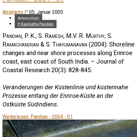
Abstracts P
05. Januar 2005
Artenschutz
P. Kasinatha Pandian
Pandian, P. K., S. Ramesh, M.V. R. Murthy, S.
Ramachandran & S. Thayumanavan
(2004): Shoreline
changes and near shore processes along Ennroe
coast, east coast of South India. – Journal of
Coastal Research 20(3): 828-845.
Veränderungen der Küstenlinie und küstennahe
Prozesse entlang der Ennroe-Küste an der
Ostküste Südindiens.
Weiterlesen: Pandian - 2004 - 01