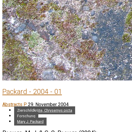
Packard - 2004 - 01
Abstracts P
29. November 2004
Zierschildkröte, Chrysemys picta
Forschung
Mary J. Packard