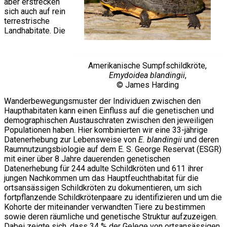
aber erstrecken
sich auch auf rein
terrestrische
Landhabitate. Die
Amerikanische Sumpfschildkröte,
Emydoidea blandingii
,
© James Harding
Wanderbewegungsmuster der Individuen zwischen den
Haupthabitaten kann einen Einfluss auf die genetischen und
demographischen Austauschraten zwischen den jeweiligen
Populationen haben. Hier kombinierten wir eine 33-jährige
Datenerhebung zur Lebensweise von
E. blandingii
und deren
Raumnutzungsbiologie auf dem E. S. George Reservat (ESGR)
mit einer über 8 Jahre dauerenden genetischen
Datenerhebung für 244 adulte Schildkröten und 611 ihrer
jungen Nachkommen um das Hauptfeuchthabitat für die
ortsansässigen Schildkröten zu dokumentieren, um sich
fortpflanzende Schildkrötenpaare zu identifizieren und um die
Kohorte der miteinander verwandten Tiere zu bestimmen
sowie deren räumliche und genetische Struktur aufzuzeigen.
Dabei zeigte sich, dass 34 % der Gelege von ortsansässigen