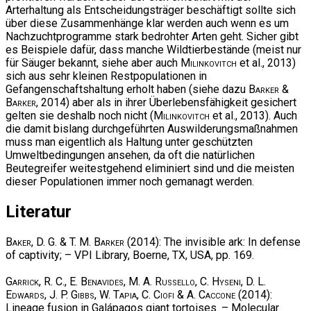
Arterhaltung als Entscheidungsträger beschäftigt sollte sich
über diese Zusammenhänge klar werden auch wenn es um
Nachzuchtprogramme stark bedrohter Arten geht. Sicher gibt
es Beispiele dafür, dass manche Wildtierbestände (meist nur
für Säuger bekannt, siehe aber auch
Milinkovitch
et al., 2013)
sich aus sehr kleinen Restpopulationen in
Gefangenschaftshaltung erholt haben (siehe dazu
Barker &
Barker
, 2014) aber als in ihrer Überlebensfähigkeit gesichert
gelten sie deshalb noch nicht (
Milinkovitch
et al., 2013). Auch
die damit bislang durchgeführten Auswilderungsmaßnahmen
muss man eigentlich als Haltung unter geschützten
Umweltbedingungen ansehen, da oft die natürlichen
Beutegreifer weitestgehend eliminiert sind und die meisten
dieser Populationen immer noch gemanagt werden.
Literatur
Baker, D. G. & T. M. Barker
(2014): The invisible ark: In defense
of captivity; – VPI Library, Boerne, TX, USA, pp. 169.
Garrick, R. C., E. Benavides, M. A. Russello, C. Hyseni, D. L.
Edwards, J. P. Gibbs, W. Tapia, C. Ciofi & A. Caccone
(2014):
Lineage fusion in Galápagos giant tortoises. – Molecular