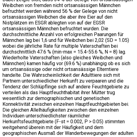
Weibchen von fremden nicht ortsansässigen Männchen
befruchtet werden während 56 % der Gelege von nicht
ortsansässigen Weibchen die aber ihre Eier auf den
Nistplätzen im ESGR ablegten von auf der EGSR
ortsansässigen Männchen befruchtet wurden. Die
durchschnittliche Anzahl von erfolgreichen Paarungen für
Männchen lag bei 1,6 und für Weibchen bei 2,02 (SD = 1.05)
wobei die jährliche Rate für multiple Vaterschaften bei
durchschnittlich 47.6 % (min-max = 15.4-55.6 %, N = 8) lag.
Wiederholte Vaterschaften (also gleiches Weibchen und
Männchen) kamen häufig vor (69.6 %) unabhängig ob es sich
um ortsansässige oder nicht ortsansässige Elterntiere
handelte. Die Wahrscheinlichkeit der Adulttiere sich mit
Partnern unterschiedlicher Herkunft zu verpaaren und die
Tendenz der Schlüpflinge sich auf andere Feuchtgebiete zu
verteilen als das Hauptfeuchthabitat ihrer Mütter trug
wesentlich zur demographischen und genetischen
Konnektivität zwischen einzelnen Hauptfeuchtgebieten bei.
Die gleichen Allelhäufigkeiten zwischen den einzelnen
Individuen unterschiedlichster räumlicher
Herkunftsfeuchtgebiete (F-st = 0.002, P > 0.05) stimmten
weitgehend überein mit der Häufigkeit und dem
geographischen Ausmaß der Wanderbewegungen der adulten