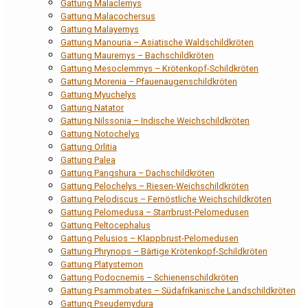
Gattung Malaclemys
Gattung Malacochersus
Gattung Malayemys
Gattung Manouria – Asiatische Waldschildkröten
Gattung Mauremys – Bachschildkröten
Gattung Mesoclemmys – Krötenkopf-Schildkröten
Gattung Morenia – Pfauenaugenschildkröten
Gattung Myuchelys
Gattung Natator
Gattung Nilssonia – Indische Weichschildkröten
Gattung Notochelys
Gattung Orlitia
Gattung Palea
Gattung Pangshura – Dachschildkröten
Gattung Pelochelys – Riesen-Weichschildkröten
Gattung Pelodiscus – Fernöstliche Weichschildkröten
Gattung Pelomedusa – Starrbrust-Pelomedusen
Gattung Peltocephalus
Gattung Pelusios – Klappbrust-Pelomedusen
Gattung Phrynops – Bärtige Krötenkopf-Schildkröten
Gattung Platysternon
Gattung Podocnemis – Schienenschildkröten
Gattung Psammobates – Südafrikanische Landschildkröten
Gattung Pseudemydura