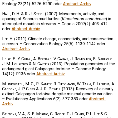
Ecology 23(21): 5276-5290 oder
Abstract-Archiv
.
Hall, D. H. & R. J. Steidl
(2007): Movements, activity, and
spacing of Sonoran mud turtles (
Kinosternon sonoriense
) in
interrupted mountain streams. – Copeia 2007(2): 403-412
oder
Abstract-Archiv
.
Lee, H.
(2011): Climate change, connectivity, and conservation
success. – Conservation Biology 25(6): 1139-1142 oder
Abstract-Archiv
.
Loire, E., Y. Chiari, A. Bernard, V. Cahais, J. Romiguier, B. Nabholz,
J. M. Lourenço & N. Galtier
(2013): Population genomics of the
endangered giant Galapagos tortoise. – Genome Biology
14(12): R136 oder
Abstract-Archiv
.
Milinkovitch, M. C., R. Kanitz, R. Tiedemann, W. Tapia, F. Llerena, A.
Caccone, J. P. Gibbs & J. R. Powell
(2013): Recovery of a nearly
extinct Galapagos tortoise despite minimal genetic variation.
– Evolutionary Applications 6(2): 377-383 oder
Abstract-
Archiv
.
Stiebens, V. A., S. E. Merino, C. Roder, F. J. Chain, P. L. Lee & C.