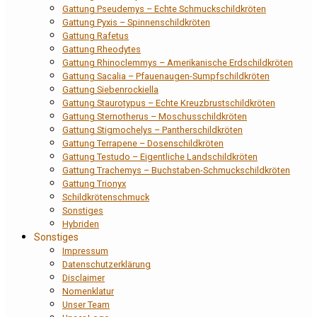
Gattung Pseudemys – Echte Schmuckschildkröten
Gattung Pyxis – Spinnenschildkröten
Gattung Rafetus
Gattung Rheodytes
Gattung Rhinoclemmys – Amerikanische Erdschildkröten
Gattung Sacalia – Pfauenaugen-Sumpfschildkröten
Gattung Siebenrockiella
Gattung Staurotypus – Echte Kreuzbrustschildkröten
Gattung Sternotherus – Moschusschildkröten
Gattung Stigmochelys – Pantherschildkröten
Gattung Terrapene – Dosenschildkröten
Gattung Testudo – Eigentliche Landschildkröten
Gattung Trachemys – Buchstaben-Schmuckschildkröten
Gattung Trionyx
Schildkrötenschmuck
Sonstiges
Hybriden
Sonstiges
Impressum
Datenschutzerklärung
Disclaimer
Nomenklatur
Unser Team