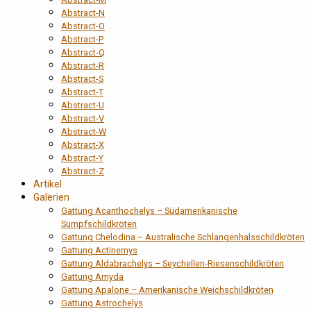
Abstract-N
Abstract-O
Abstract-P
Abstract-Q
Abstract-R
Abstract-S
Abstract-T
Abstract-U
Abstract-V
Abstract-W
Abstract-X
Abstract-Y
Abstract-Z
Artikel
Galerien
Gattung Acanthochelys – Südamerikanische
Sumpfschildkröten
Gattung Chelodina – Australische Schlangenhalsschildkröten
Gattung Actinemys
Gattung Aldabrachelys – Seychellen-Riesenschildkröten
Gattung Amyda
Gattung Apalone – Amerikanische Weichschildkröten
Gattung Astrochelys