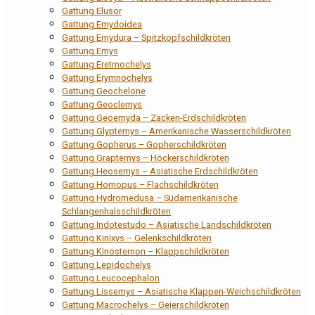
Gattung Elusor
Gattung Emydoidea
Gattung Emydura – Spitzkopfschildkröten
Gattung Emys
Gattung Eretmochelys
Gattung Erymnochelys
Gattung Geochelone
Gattung Geoclemys
Gattung Geoemyda – Zacken-Erdschildkröten
Gattung Glyptemys – Amerikanische Wasserschildkröten
Gattung Gopherus – Gopherschildkröten
Gattung Graptemys – Höckerschildkröten
Gattung Heosemys – Asiatische Erdschildkröten
Gattung Homopus – Flachschildkröten
Gattung Hydromedusa – Südamerikanische
Schlangenhalsschildkröten
Gattung Indotestudo – Asiatische Landschildkröten
Gattung Kinixys – Gelenkschildkröten
Gattung Kinosternon – Klappschildkröten
Gattung Lepidochelys
Gattung Leucocephalon
Gattung Lissemys – Asiatische Klappen-Weichschildkröten
Gattung Macrochelys – Geierschildkröten