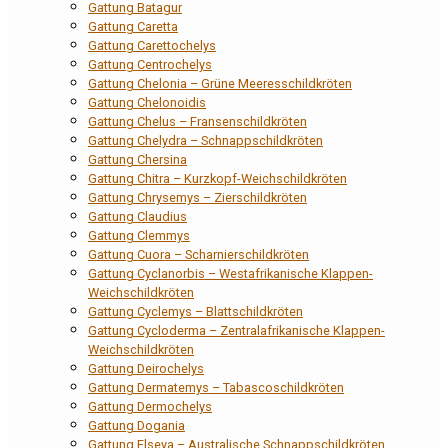
Gattung Batagur
Gattung Caretta
Gattung Carettochelys
Gattung Centrochelys
Gattung Chelonia – Grüne Meeresschildkröten
Gattung Chelonoidis
Gattung Chelus – Fransenschildkröten
Gattung Chelydra – Schnappschildkröten
Gattung Chersina
Gattung Chitra – Kurzkopf-Weichschildkröten
Gattung Chrysemys – Zierschildkröten
Gattung Claudius
Gattung Clemmys
Gattung Cuora – Scharnierschildkröten
Gattung Cyclanorbis – Westafrikanische Klappen-
Weichschildkröten
Gattung Cyclemys – Blattschildkröten
Gattung Cycloderma – Zentralafrikanische Klappen-
Weichschildkröten
Gattung Deirochelys
Gattung Dermatemys – Tabascoschildkröten
Gattung Dermochelys
Gattung Dogania
Gattung Elseya – Australische Schnappschildkröten