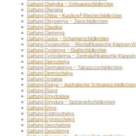
Gattung Chelydra – Schnappschildkröten
Gattung Chersina
Gattung Chitra – Kurzkopf-Weichschildkröten
Gattung Chrysemys – Zierschildkröten
Gattung Claudius
Gattung Clemmys
Gattung Cuora – Scharnierschildkröten
Gattung Cyclanorbis – Westafrikanische Klappen-W
Gattung Cyclemys – Blattschildkröten
Gattung Cycloderma – Zentralafrikanische Klappen
Gattung Deirochelys
Gattung Dermatemys – Tabascoschildkröten
Gattung Dermochelys
Gattung Dogania
Gattung Elseya – Australische Schnappschildkröten
Gattung Elusor
Gattung Emydoidea
Gattung Emydura – Spitzkopfschildkröten
Gattung Emys
Gattung Eretmochelys
Gattung Erymnochelys
Gattung Geochelone
Gattung Geoclemys