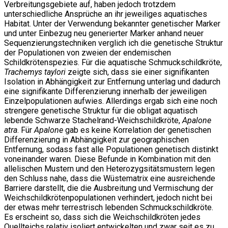
Verbreitungsgebiete auf, haben jedoch trotzdem
unterschiedliche Ansprüche an ihr jeweiliges aquatisches
Habitat. Unter der Verwendung bekannter genetischer Marker
und unter Einbezug neu generierter Marker anhand neuer
Sequenzierungstechniken verglich ich die genetische Struktur
der Populationen von zweien der endemischen
Schildkrötenspezies. Für die aquatische Schmuckschildkröte,
Trachemys taylori
zeigte sich, dass sie einer signifikanten
Isolation in Abhängigkeit zur Entfernung unterlag und dadurch
eine signifikante Differenzierung innerhalb der jeweiligen
Einzelpopulationen aufwies. Allerdings ergab sich eine noch
strengere genetische Struktur für die obligat aquatisch
lebende Schwarze Stachelrand-Weichschildkröte,
Apalone
atra
. Für
Apalone
gab es keine Korrelation der genetischen
Differenzierung in Abhängigkeit zur geographischen
Entfernung, sodass fast alle Populationen genetisch distinkt
voneinander waren. Diese Befunde in Kombination mit den
allelischen Mustern und den Heterozygsitätsmustern legen
den Schluss nahe, dass die Wüstematrix eine ausreichende
Barriere darstellt, die die Ausbreitung und Vermischung der
Weichschildkrötenpopulationen verhindert, jedoch nicht bei
der etwas mehr terrestrisch lebenden Schmuckschildkröte.
Es erscheint so, dass sich die Weichschildkröten jedes
Quellteichs relativ isoliert entwickelten und zwar seit es zu