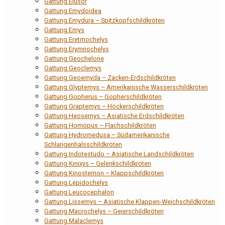
Gattung Elusor
Gattung Emydoidea
Gattung Emydura – Spitzkopfschildkröten
Gattung Emys
Gattung Eretmochelys
Gattung Erymnochelys
Gattung Geochelone
Gattung Geoclemys
Gattung Geoemyda – Zacken-Erdschildkröten
Gattung Glyptemys – Amerikanische Wasserschildkröten
Gattung Gopherus – Gopherschildkröten
Gattung Graptemys – Höckerschildkröten
Gattung Heosemys – Asiatische Erdschildkröten
Gattung Homopus – Flachschildkröten
Gattung Hydromedusa – Südamerikanische
Schlangenhalsschildkröten
Gattung Indotestudo – Asiatische Landschildkröten
Gattung Kinixys – Gelenkschildkröten
Gattung Kinosternon – Klappschildkröten
Gattung Lepidochelys
Gattung Leucocephalon
Gattung Lissemys – Asiatische Klappen-Weichschildkröten
Gattung Macrochelys – Geierschildkröten
Gattung Malaclemys