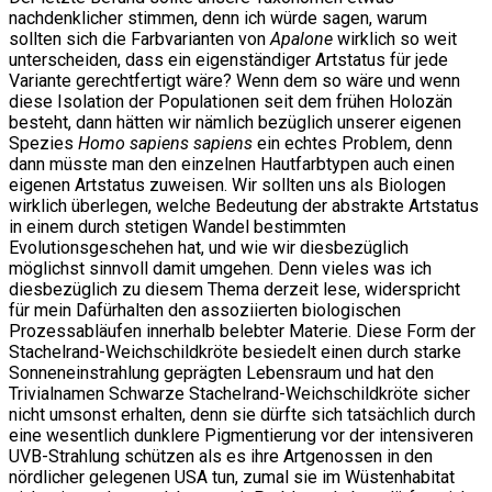
nachdenklicher stimmen, denn ich würde sagen, warum
sollten sich die Farbvarianten von
Apalone
wirklich so weit
unterscheiden, dass ein eigenständiger Artstatus für jede
Variante gerechtfertigt wäre? Wenn dem so wäre und wenn
diese Isolation der Populationen seit dem frühen Holozän
besteht, dann hätten wir nämlich bezüglich unserer eigenen
Spezies
Homo sapiens sapiens
ein echtes Problem, denn
dann müsste man den einzelnen Hautfarbtypen auch einen
eigenen Artstatus zuweisen. Wir sollten uns als Biologen
wirklich überlegen, welche Bedeutung der abstrakte Artstatus
in einem durch stetigen Wandel bestimmten
Evolutionsgeschehen hat, und wie wir diesbezüglich
möglichst sinnvoll damit umgehen. Denn vieles was ich
diesbezüglich zu diesem Thema derzeit lese, widerspricht
für mein Dafürhalten den assoziierten biologischen
Prozessabläufen innerhalb belebter Materie. Diese Form der
Stachelrand-Weichschildkröte besiedelt einen durch starke
Sonneneinstrahlung geprägten Lebensraum und hat den
Trivialnamen Schwarze Stachelrand-Weichschildkröte sicher
nicht umsonst erhalten, denn sie dürfte sich tatsächlich durch
eine wesentlich dunklere Pigmentierung vor der intensiveren
UVB-Strahlung schützen als es ihre Artgenossen in den
nördlicher gelegenen USA tun, zumal sie im Wüstenhabitat