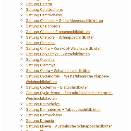
Gattung Caretta
Gattung Carettochelys
Gattung Centrochelys
Gattung Chelonia – Grüne Meeresschildkröten
Gattung Chelonoidis
Gattung Chelus – Fransenschildkröten
Gattung Chelydra – Schnappschildkröten
Gattung Chersina
Gattung Chitra – Kurzkopf-Weichschildkröten
Gattung Chrysemys – Zierschildkröten
Gattung Claudius
Gattung Clemmys
Gattung Cuora – Scharnierschildkröten
Gattung Cyclanorbis – Westafrikanische Klappen-
Weichschildkröten
Gattung Cyclemys – Blattschildkröten
Gattung Cycloderma – Zentralafrikanische Klappen-
Weichschildkröten
Gattung Deirochelys
Gattung Dermatemys – Tabascoschildkröten
Gattung Dermochelys
Gattung Dogania
Gattung Elseya – Australische Schnappschildkröten