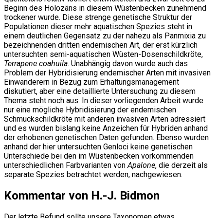
Beginn des Holozäns in diesem Wüstenbecken zunehmend
trockener wurde. Diese strenge genetische Struktur der
Populationen dieser mehr aquatischen Spezies steht in
einem deutlichen Gegensatz zu der nahezu als Panmixia zu
bezeichnenden dritten endemischen Art, der erst kürzlich
untersuchten semi-aquatischen Wüsten-Dosenschildkröte,
Terrapene coahuila
. Unabhängig davon wurde auch das
Problem der Hybridisierung endemischer Arten mit invasiven
Einwanderern in Bezug zum Erhaltungsmanagement
diskutiert, aber eine detaillierte Untersuchung zu diesem
Thema steht noch aus. In dieser vorliegenden Arbeit wurde
nur eine mögliche Hybridisierung der endemischen
Schmuckschildkröte mit anderen invasiven Arten adressiert
und es wurden bislang keine Anzeichen für Hybriden anhand
der erhobenen genetischen Daten gefunden. Ebenso wurden
anhand der hier untersuchten Genloci keine genetischen
Unterschiede bei den im Wüstenbecken vorkommenden
unterschiedlichen Farbvarianten von
Apalone
, die derzeit als
separate Spezies betrachtet werden, nachgewiesen.
Kommentar von H.-J. Bidmon
Der letzte Befund sollte unsere Taxonomen etwas