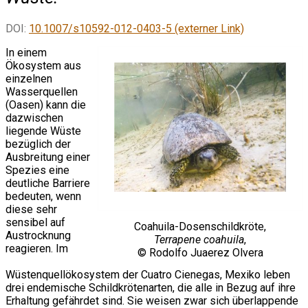
DOI:
10.1007/s10592-012-0403-5 (externer Link)
In einem
Ökosystem aus
einzelnen
Wasserquellen
(Oasen) kann die
dazwischen
liegende Wüste
bezüglich der
Ausbreitung einer
Spezies eine
deutliche Barriere
bedeuten, wenn
diese sehr
sensibel auf
Coahuila-Dosenschildkröte,
Austrocknung
Terrapene coahuila
,
reagieren. Im
© Rodolfo Juaerez Olvera
Wüstenquellökosystem der Cuatro Cienegas, Mexiko leben
drei endemische Schildkrötenarten, die alle in Bezug auf ihre
Erhaltung gefährdet sind. Sie weisen zwar sich überlappende