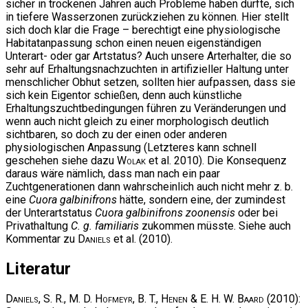
sicher in trockenen Jahren auch Probleme haben dürfte, sich
in tiefere Wasserzonen zurückziehen zu können. Hier stellt
sich doch klar die Frage – berechtigt eine physiologische
Habitatanpassung schon einen neuen eigenständigen
Unterart- oder gar Artstatus? Auch unsere Arterhalter, die so
sehr auf Erhaltungsnachzuchten in artifizieller Haltung unter
menschlicher Obhut setzen, sollten hier aufpassen, dass sie
sich kein Eigentor schießen, denn auch künstliche
Erhaltungszuchtbedingungen führen zu Veränderungen und
wenn auch nicht gleich zu einer morphologisch deutlich
sichtbaren, so doch zu der einen oder anderen
physiologischen Anpassung (Letzteres kann schnell
geschehen siehe dazu
Wolak
et al. 2010). Die Konsequenz
daraus wäre nämlich, dass man nach ein paar
Zuchtgenerationen dann wahrscheinlich auch nicht mehr z. b.
eine
Cuora galbinifrons
hätte, sondern eine, der zumindest
der Unterartstatus
Cuora galbinifrons zoonensis
oder bei
Privathaltung
C. g. familiaris
zukommen müsste. Siehe auch
Kommentar zu
Daniels
et al. (2010).
Literatur
Daniels, S. R., M. D. Hofmeyr, B. T., Henen & E. H. W. Baard
(2010):