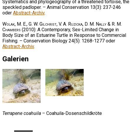
Systematics and phylogeography of a threatened tortoise, the
speckled padloper. – Animal Conservation 13(3): 237-246
oder
Abstract-Archiv
.
Wolak, M. E., G. W. Gilchrist, V. A. Ruzicka, D. M. Nally & R. M.
Chambers
(2010): A Contemporary, Sex-Limited Change in
Body Size of an Estuarine Turtle in Response to Commercial
Fishing. – Conservation Biology 24(5): 1268-1277 oder
Abstract-Archiv
.
Galerien
Terrapene coahuila
– Coahuila-Dosenschildkröte