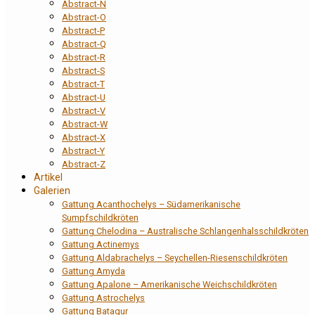
Abstract-N
Abstract-O
Abstract-P
Abstract-Q
Abstract-R
Abstract-S
Abstract-T
Abstract-U
Abstract-V
Abstract-W
Abstract-X
Abstract-Y
Abstract-Z
Artikel
Galerien
Gattung Acanthochelys – Südamerikanische
Sumpfschildkröten
Gattung Chelodina – Australische Schlangenhalsschildkröten
Gattung Actinemys
Gattung Aldabrachelys – Seychellen-Riesenschildkröten
Gattung Amyda
Gattung Apalone – Amerikanische Weichschildkröten
Gattung Astrochelys
Gattung Batagur