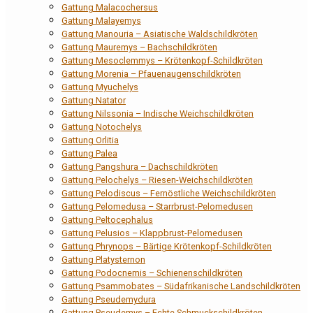
Gattung Malacochersus
Gattung Malayemys
Gattung Manouria – Asiatische Waldschildkröten
Gattung Mauremys – Bachschildkröten
Gattung Mesoclemmys – Krötenkopf-Schildkröten
Gattung Morenia – Pfauenaugenschildkröten
Gattung Myuchelys
Gattung Natator
Gattung Nilssonia – Indische Weichschildkröten
Gattung Notochelys
Gattung Orlitia
Gattung Palea
Gattung Pangshura – Dachschildkröten
Gattung Pelochelys – Riesen-Weichschildkröten
Gattung Pelodiscus – Fernöstliche Weichschildkröten
Gattung Pelomedusa – Starrbrust-Pelomedusen
Gattung Peltocephalus
Gattung Pelusios – Klappbrust-Pelomedusen
Gattung Phrynops – Bärtige Krötenkopf-Schildkröten
Gattung Platysternon
Gattung Podocnemis – Schienenschildkröten
Gattung Psammobates – Südafrikanische Landschildkröten
Gattung Pseudemydura
Gattung Pseudemys – Echte Schmuckschildkröten