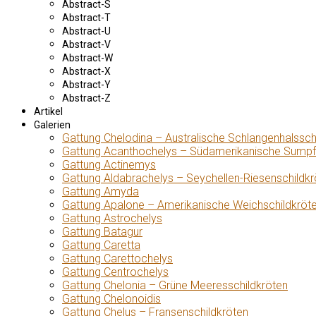
Abstract-S
Abstract-T
Abstract-U
Abstract-V
Abstract-W
Abstract-X
Abstract-Y
Abstract-Z
Artikel
Galerien
Gattung Chelodina – Australische Schlangenhalssch
Gattung Acanthochelys – Südamerikanische Sumpf
Gattung Actinemys
Gattung Aldabrachelys – Seychellen-Riesenschildkr
Gattung Amyda
Gattung Apalone – Amerikanische Weichschildkröt
Gattung Astrochelys
Gattung Batagur
Gattung Caretta
Gattung Carettochelys
Gattung Centrochelys
Gattung Chelonia – Grüne Meeresschildkröten
Gattung Chelonoidis
Gattung Chelus – Fransenschildkröten