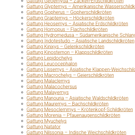
Gattung Geoemyda – Zacken-Erdschildkröten
Gattung Glyptemys – Amerikanische Wasserschildk
Gattung Gopherus – Gopherschildkröten
Gattung Graptemys – Höckerschildkröten
Gattung Heosemys – Asiatische Erdschildkröten
Gattung Homopus – Flachschildkröten
Gattung Hydromedusa – Südamerikanische Schlang
Gattung Indotestudo – Asiatische Landschildkröten
Gattung Kinixys – Gelenkschildkröten
Gattung Kinosternon – Klappschildkröten
Gattung Lepidochelys
Gattung Leucocephalon
Gattung Lissemys – Asiatische Klappen-Weichschil
Gattung Macrochelys – Geierschildkröten
Gattung Malaclemys
Gattung Malacochersus
Gattung Malayemys
Gattung Manouria – Asiatische Waldschildkröten
Gattung Mauremys – Bachschildkröten
Gattung Mesoclemmys – Krötenkopf-Schildkröten
Gattung Morenia – Pfauenaugenschildkröten
Gattung Myuchelys
Gattung Natator
Gattung Nilssonia – Indische Weichschildkröten