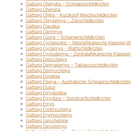
Gattung Chelydra – Schnappschildkröten
Gattung Chersina
Gattung Chitra – Kurzkopf-Weichschildkröten
Gattung Chrysemys – Zierschildkröten
Gattung Claudius
Gattung Clemmys
Gattung Cuora – Scharnierschildkröten
Gattung Cyclanorbis – Westafrikanische Klappen-W
Gattung Cyclemys – Blattschildkröten
Gattung Cycloderma – Zentralafrikanische Klappen
Gattung Deirochelys
Gattung Dermatemys – Tabascoschildkröten
Gattung Dermochelys
Gattung Dogania
Gattung Elseya – Australische Schnappschildkröten
Gattung Elusor
Gattung Emydoidea
Gattung Emydura – Spitzkopfschildkröten
Gattung Emys
Gattung Eretmochelys
Gattung Erymnochelys
Gattung Geochelone
Gattung Geoclemys