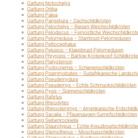
Gattung Notochelys
Gattung Orlitia
Gattung Palea
Gattung Pangshura – Dachschildkröten
Gattung Pelochelys – Riesen-Weichschildkröten
Gattung Pelodiscus – Fernöstliche Weichschildkröt
Gattung Pelomedusa – Starrbrust-Pelomedusen
Gattung Peltocephalus
Gattung Pelusios – Klappbrust-Pelomedusen
Gattung Phrynops – Bärtige Krötenkopf-Schildkröt
Gattung Platysternon
Gattung Podocnemis – Schienenschildkröten
Gattung Psammobates – Südafrikanische Landschi
Gattung Pseudemydura
Gattung Pseudemys – Echte Schmuckschildkröten
Gattung Pyxis – Spinnenschildkröten
Gattung Rafetus
Gattung Rheodytes
Gattung Rhinoclemmys – Amerikanische Erdschildk
Gattung Sacalia – Pfauenaugen-Sumpfschildkröten
Gattung Siebenrockiella
Gattung Staurotypus – Echte Kreuzbrustschildkröte
Gattung Sternotherus – Moschusschildkröten
Gattung Stigmochelys – Pantherschildkröten