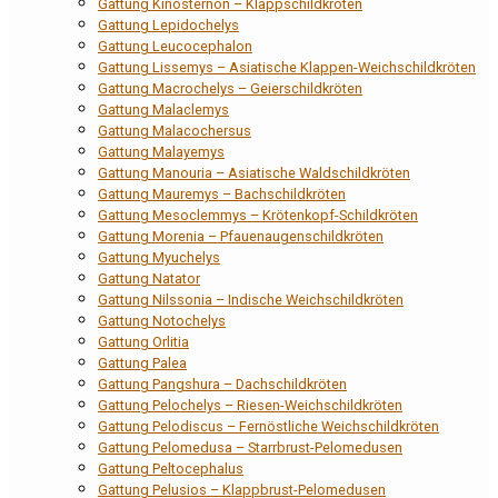
Gattung Kinosternon – Klappschildkröten
Gattung Lepidochelys
Gattung Leucocephalon
Gattung Lissemys – Asiatische Klappen-Weichschildkröten
Gattung Macrochelys – Geierschildkröten
Gattung Malaclemys
Gattung Malacochersus
Gattung Malayemys
Gattung Manouria – Asiatische Waldschildkröten
Gattung Mauremys – Bachschildkröten
Gattung Mesoclemmys – Krötenkopf-Schildkröten
Gattung Morenia – Pfauenaugenschildkröten
Gattung Myuchelys
Gattung Natator
Gattung Nilssonia – Indische Weichschildkröten
Gattung Notochelys
Gattung Orlitia
Gattung Palea
Gattung Pangshura – Dachschildkröten
Gattung Pelochelys – Riesen-Weichschildkröten
Gattung Pelodiscus – Fernöstliche Weichschildkröten
Gattung Pelomedusa – Starrbrust-Pelomedusen
Gattung Peltocephalus
Gattung Pelusios – Klappbrust-Pelomedusen