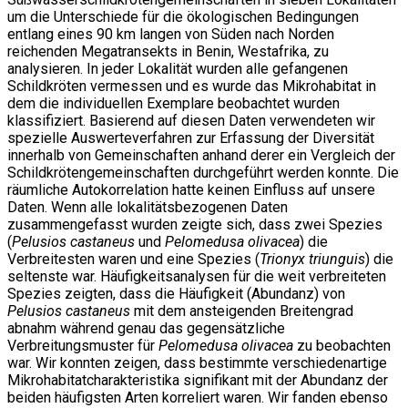
um die Unterschiede für die ökologischen Bedingungen
entlang eines 90 km langen von Süden nach Norden
reichenden Megatransekts in Benin, Westafrika, zu
analysieren. In jeder Lokalität wurden alle gefangenen
Schildkröten vermessen und es wurde das Mikrohabitat in
dem die individuellen Exemplare beobachtet wurden
klassifiziert. Basierend auf diesen Daten verwendeten wir
spezielle Auswerteverfahren zur Erfassung der Diversität
innerhalb von Gemeinschaften anhand derer ein Vergleich der
Schildkrötengemeinschaften durchgeführt werden konnte. Die
räumliche Autokorrelation hatte keinen Einfluss auf unsere
Daten. Wenn alle lokalitätsbezogenen Daten
zusammengefasst wurden zeigte sich, dass zwei Spezies
(
Pelusios castaneus
und
Pelomedusa olivacea
) die
Verbreitesten waren und eine Spezies (
Trionyx triunguis
) die
seltenste war. Häufigkeitsanalysen für die weit verbreiteten
Spezies zeigten, dass die Häufigkeit (Abundanz) von
Pelusios castaneus
mit dem ansteigenden Breitengrad
abnahm während genau das gegensätzliche
Verbreitungsmuster für
Pelomedusa olivacea
zu beobachten
war. Wir konnten zeigen, dass bestimmte verschiedenartige
Mikrohabitatcharakteristika signifikant mit der Abundanz der
beiden häufigsten Arten korreliert waren. Wir fanden ebenso