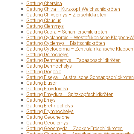
Gattung Chersina
Gattung Chitra – Kurzkopf-Weichschildkröten
Gattung Chrysemys – Zierschildkröten
Gattung Claudius
Gattung Clemmys
Gattung Cuora – Scharnierschildkröten
Gattung Cyclanorbis – Westafrikanische Klappen-W
Gattung Cyclemys – Blattschildkröten
Gattung Cycloderma – Zentralafrikanische Klappen
Gattung Deirochelys
Gattung Dermatemys – Tabascoschildkröten
Gattung Dermochelys
Gattung Dogania
Gattung Elseya – Australische Schnappschildkröten
Gattung Elusor
Gattung Emydoidea
Gattung Emydura – Spitzkopfschildkröten
Gattung Emys
Gattung Eretmochelys
Gattung Erymnochelys
Gattung Geochelone
Gattung Geoclemys
Gattung Geoemyda – Zacken-Erdschildkröten