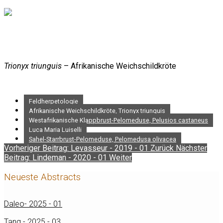
Trionyx triunguis
– Afrikanische Weichschildkröte
Feldherpetologie
Afrikanische Weichschildkröte, Trionyx triunguis
Westafrikanische Klappbrust-Pelomeduse, Pelusios castaneus
Luca Maria Luiselli
Sahel-Starrbrust-Pelomeduse, Pelomedusa olivacea
Vorheriger Beitrag: Levasseur - 2019 - 01
Zurück
Nächster
Beitrag: Lindeman - 2020 - 01
Weiter
Neueste Abstracts
Daleo- 2025 - 01
Tang - 2025 - 03