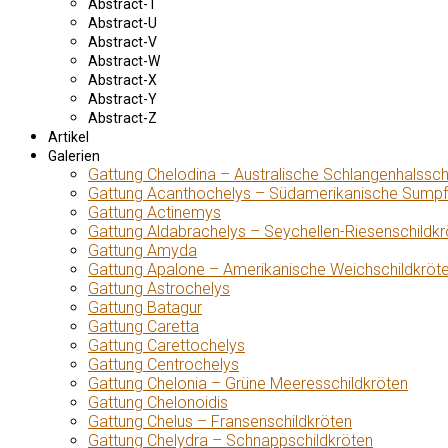
Abstract-T
Abstract-U
Abstract-V
Abstract-W
Abstract-X
Abstract-Y
Abstract-Z
Artikel
Galerien
Gattung Chelodina – Australische Schlangenhalssch
Gattung Acanthochelys – Südamerikanische Sumpf
Gattung Actinemys
Gattung Aldabrachelys – Seychellen-Riesenschildkr
Gattung Amyda
Gattung Apalone – Amerikanische Weichschildkröt
Gattung Astrochelys
Gattung Batagur
Gattung Caretta
Gattung Carettochelys
Gattung Centrochelys
Gattung Chelonia – Grüne Meeresschildkröten
Gattung Chelonoidis
Gattung Chelus – Fransenschildkröten
Gattung Chelydra – Schnappschildkröten