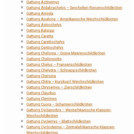
Gattung Actinemys
Gattung Aldabrachelys – Seychellen-Riesenschildkröten
Gattung Amyda
Gattung Apalone – Amerikanische Weichschildkröten
Gattung Astrochelys
Gattung Batagur
Gattung Caretta
Gattung Carettochelys
Gattung Centrochelys
Gattung Chelonia – Grüne Meeresschildkröten
Gattung Chelonoidis
Gattung Chelus – Fransenschildkröten
Gattung Chelydra – Schnappschildkröten
Gattung Chersina
Gattung Chitra – Kurzkopf-Weichschildkröten
Gattung Chrysemys – Zierschildkröten
Gattung Claudius
Gattung Clemmys
Gattung Cuora – Scharnierschildkröten
Gattung Cyclanorbis – Westafrikanische Klappen-
Weichschildkröten
Gattung Cyclemys – Blattschildkröten
Gattung Cycloderma – Zentralafrikanische Klappen-
Weichschildkröten