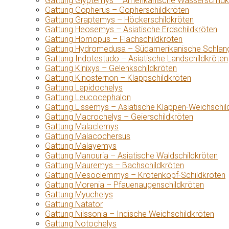
Gattung Glyptemys – Amerikanische Wasserschildk
Gattung Gopherus – Gopherschildkröten
Gattung Graptemys – Höckerschildkröten
Gattung Heosemys – Asiatische Erdschildkröten
Gattung Homopus – Flachschildkröten
Gattung Hydromedusa – Südamerikanische Schlang
Gattung Indotestudo – Asiatische Landschildkröten
Gattung Kinixys – Gelenkschildkröten
Gattung Kinosternon – Klappschildkröten
Gattung Lepidochelys
Gattung Leucocephalon
Gattung Lissemys – Asiatische Klappen-Weichschil
Gattung Macrochelys – Geierschildkröten
Gattung Malaclemys
Gattung Malacochersus
Gattung Malayemys
Gattung Manouria – Asiatische Waldschildkröten
Gattung Mauremys – Bachschildkröten
Gattung Mesoclemmys – Krötenkopf-Schildkröten
Gattung Morenia – Pfauenaugenschildkröten
Gattung Myuchelys
Gattung Natator
Gattung Nilssonia – Indische Weichschildkröten
Gattung Notochelys