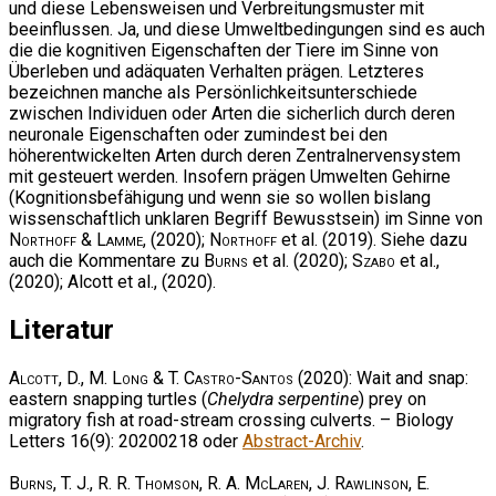
und diese Lebensweisen und Verbreitungsmuster mit
beeinflussen. Ja, und diese Umweltbedingungen sind es auch
die die kognitiven Eigenschaften der Tiere im Sinne von
Überleben und adäquaten Verhalten prägen. Letzteres
bezeichnen manche als Persönlichkeitsunterschiede
zwischen Individuen oder Arten die sicherlich durch deren
neuronale Eigenschaften oder zumindest bei den
höherentwickelten Arten durch deren Zentralnervensystem
mit gesteuert werden. Insofern prägen Umwelten Gehirne
(Kognitionsbefähigung und wenn sie so wollen bislang
wissenschaftlich unklaren Begriff Bewusstsein) im Sinne von
Northoff & Lamme
, (2020);
Northoff
et al. (2019). Siehe dazu
auch die Kommentare zu
Burns
et al. (2020);
Szabo
et al.,
(2020); Alcott et al., (2020).
Literatur
Alcott, D., M. Long & T. Castro-Santos
(2020): Wait and snap:
eastern snapping turtles (
Chelydra serpentine
) prey on
migratory fish at road-stream crossing culverts. – Biology
Letters 16(9): 20200218 oder
Abstract-Archiv
.
Burns, T. J., R. R. Thomson, R. A. McLaren, J. Rawlinson, E.