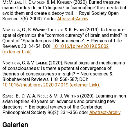
McMillan, H. Davidson & M. Kennedy
(2020): Buried treasure –
marine turtles do not ‘disguise’ or ‘camouflage’ their nests but
avoid them and create a decoy trail. – Royal Society Open
Science 7(5): 200327 oder
Abstract-Archiv
.
Northoff, G., S. Wainio-Theberge & K. Evers
(2019): Is temporo-
spatial dynamics the "common currency" of brain and mind? In
Quest of "Spatiotemporal Neuroscience". – Physics of Life
Reviews 33: 34-54; DOI:
10.1016/j.plrev.2019.05.002
(externer Link)
.
Northoff, G. & V. Lamme
(2020): Neural signs and mechanisms
of consciousness: Is there a potential convergence of
theories of consciousness in sight? – Neuroscience &
Biobehavioral Reviews 118: 568-587; DOI:
10.1016/j.neubiorev.2020.07.019 (externer Link)
.
Szabo, B., D. W. A. Noble & M. J. Whiting
(2020): Learning in non-
avian reptiles 40 years on: advances and promising new
directions. – Biological reviews of the Cambridge
Philosophical Society 96(2): 331-356 oder
Abstract-Archiv
.
Galerien