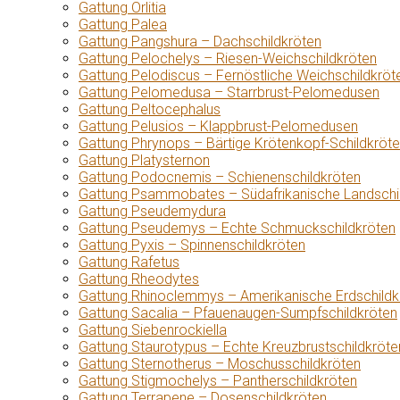
Gattung Orlitia
Gattung Palea
Gattung Pangshura – Dachschildkröten
Gattung Pelochelys – Riesen-Weichschildkröten
Gattung Pelodiscus – Fernöstliche Weichschildkröt
Gattung Pelomedusa – Starrbrust-Pelomedusen
Gattung Peltocephalus
Gattung Pelusios – Klappbrust-Pelomedusen
Gattung Phrynops – Bärtige Krötenkopf-Schildkröt
Gattung Platysternon
Gattung Podocnemis – Schienenschildkröten
Gattung Psammobates – Südafrikanische Landschi
Gattung Pseudemydura
Gattung Pseudemys – Echte Schmuckschildkröten
Gattung Pyxis – Spinnenschildkröten
Gattung Rafetus
Gattung Rheodytes
Gattung Rhinoclemmys – Amerikanische Erdschildk
Gattung Sacalia – Pfauenaugen-Sumpfschildkröten
Gattung Siebenrockiella
Gattung Staurotypus – Echte Kreuzbrustschildkröte
Gattung Sternotherus – Moschusschildkröten
Gattung Stigmochelys – Pantherschildkröten
Gattung Terrapene – Dosenschildkröten