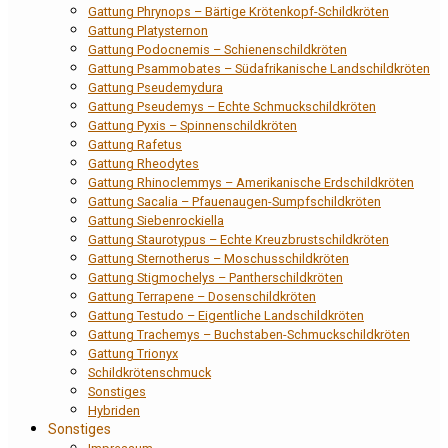
Gattung Phrynops – Bärtige Krötenkopf-Schildkröten
Gattung Platysternon
Gattung Podocnemis – Schienenschildkröten
Gattung Psammobates – Südafrikanische Landschildkröten
Gattung Pseudemydura
Gattung Pseudemys – Echte Schmuckschildkröten
Gattung Pyxis – Spinnenschildkröten
Gattung Rafetus
Gattung Rheodytes
Gattung Rhinoclemmys – Amerikanische Erdschildkröten
Gattung Sacalia – Pfauenaugen-Sumpfschildkröten
Gattung Siebenrockiella
Gattung Staurotypus – Echte Kreuzbrustschildkröten
Gattung Sternotherus – Moschusschildkröten
Gattung Stigmochelys – Pantherschildkröten
Gattung Terrapene – Dosenschildkröten
Gattung Testudo – Eigentliche Landschildkröten
Gattung Trachemys – Buchstaben-Schmuckschildkröten
Gattung Trionyx
Schildkrötenschmuck
Sonstiges
Hybriden
Sonstiges