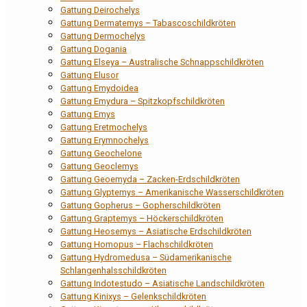
Gattung Deirochelys
Gattung Dermatemys – Tabascoschildkröten
Gattung Dermochelys
Gattung Dogania
Gattung Elseya – Australische Schnappschildkröten
Gattung Elusor
Gattung Emydoidea
Gattung Emydura – Spitzkopfschildkröten
Gattung Emys
Gattung Eretmochelys
Gattung Erymnochelys
Gattung Geochelone
Gattung Geoclemys
Gattung Geoemyda – Zacken-Erdschildkröten
Gattung Glyptemys – Amerikanische Wasserschildkröten
Gattung Gopherus – Gopherschildkröten
Gattung Graptemys – Höckerschildkröten
Gattung Heosemys – Asiatische Erdschildkröten
Gattung Homopus – Flachschildkröten
Gattung Hydromedusa – Südamerikanische
Schlangenhalsschildkröten
Gattung Indotestudo – Asiatische Landschildkröten
Gattung Kinixys – Gelenkschildkröten