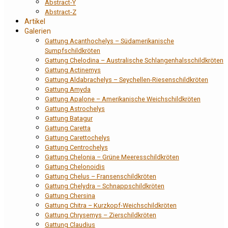
Abstract-Y
Abstract-Z
Artikel
Galerien
Gattung Acanthochelys – Südamerikanische
Sumpfschildkröten
Gattung Chelodina – Australische Schlangenhalsschildkröten
Gattung Actinemys
Gattung Aldabrachelys – Seychellen-Riesenschildkröten
Gattung Amyda
Gattung Apalone – Amerikanische Weichschildkröten
Gattung Astrochelys
Gattung Batagur
Gattung Caretta
Gattung Carettochelys
Gattung Centrochelys
Gattung Chelonia – Grüne Meeresschildkröten
Gattung Chelonoidis
Gattung Chelus – Fransenschildkröten
Gattung Chelydra – Schnappschildkröten
Gattung Chersina
Gattung Chitra – Kurzkopf-Weichschildkröten
Gattung Chrysemys – Zierschildkröten
Gattung Claudius