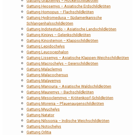
Gattung Graptemys – Höckerschildkröten
Gattung Heosemys – Asiatische Erdschildkröten
Gattung Homopus – Flachschildkröten
Gattung Hydromedusa – Südamerikanische
Schlangenhalsschildkröten
Gattung Indotestudo – Asiatische Landschildkröten
Gattung Kinixys – Gelenkschildkröten
Gattung Kinosternon – Klappschildkröten
Gattung Lepidochelys
Gattung Leucocephalon
Gattung Lissemys – Asiatische Klappen-Weichschildkröten
Gattung Macrochelys – Geierschildkröten
Gattung Malaclemys
Gattung Malacochersus
Gattung Malayemys
Gattung Manouria – Asiatische Waldschildkröten
Gattung Mauremys – Bachschildkröten
Gattung Mesoclemmys – Krötenkopf-Schildkröten
Gattung Morenia – Pfauenaugenschildkröten
Gattung Myuchelys
Gattung Natator
Gattung Nilssonia – Indische Weichschildkröten
Gattung Notochelys
Gattung Orlitia