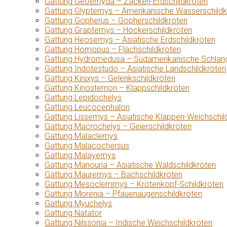
Gattung Geoemyda – Zacken-Erdschildkröten
Gattung Glyptemys – Amerikanische Wasserschildk
Gattung Gopherus – Gopherschildkröten
Gattung Graptemys – Höckerschildkröten
Gattung Heosemys – Asiatische Erdschildkröten
Gattung Homopus – Flachschildkröten
Gattung Hydromedusa – Südamerikanische Schlang
Gattung Indotestudo – Asiatische Landschildkröten
Gattung Kinixys – Gelenkschildkröten
Gattung Kinosternon – Klappschildkröten
Gattung Lepidochelys
Gattung Leucocephalon
Gattung Lissemys – Asiatische Klappen-Weichschil
Gattung Macrochelys – Geierschildkröten
Gattung Malaclemys
Gattung Malacochersus
Gattung Malayemys
Gattung Manouria – Asiatische Waldschildkröten
Gattung Mauremys – Bachschildkröten
Gattung Mesoclemmys – Krötenkopf-Schildkröten
Gattung Morenia – Pfauenaugenschildkröten
Gattung Myuchelys
Gattung Natator
Gattung Nilssonia – Indische Weichschildkröten