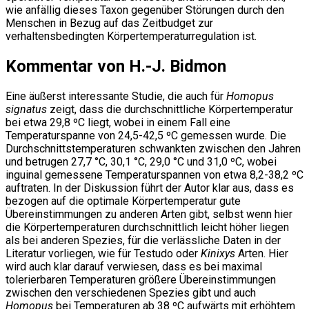
wie anfällig dieses Taxon gegenüber Störungen durch den
Menschen in Bezug auf das Zeitbudget zur
verhaltensbedingten Körpertemperaturregulation ist.
Kommentar von H.-J. Bidmon
Eine äußerst interessante Studie, die auch für
Homopus
signatus
zeigt, dass die durchschnittliche Körpertemperatur
bei etwa 29,8 ºC liegt, wobei in einem Fall eine
Temperaturspanne von 24,5-42,5 ºC gemessen wurde. Die
Durchschnittstemperaturen schwankten zwischen den Jahren
und betrugen 27,7 °C, 30,1 °C, 29,0 °C und 31,0 ºC, wobei
inguinal gemessene Temperaturspannen von etwa 8,2-38,2 ºC
auftraten. In der Diskussion führt der Autor klar aus, dass es
bezogen auf die optimale Körpertemperatur gute
Übereinstimmungen zu anderen Arten gibt, selbst wenn hier
die Körpertemperaturen durchschnittlich leicht höher liegen
als bei anderen Spezies, für die verlässliche Daten in der
Literatur vorliegen, wie für Testudo oder
Kinixys
Arten. Hier
wird auch klar darauf verwiesen, dass es bei maximal
tolerierbaren Temperaturen größere Übereinstimmungen
zwischen den verschiedenen Spezies gibt und auch
Homopus
bei Temperaturen ab 38 ºC aufwärts mit erhöhtem