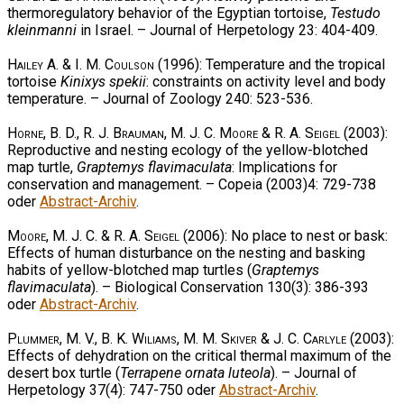
thermoregulatory behavior of the Egyptian tortoise,
Testudo
kleinmanni
in Israel. – Journal of Herpetology 23: 404-409.
Hailey A. & I. M. Coulson
(1996): Temperature and the tropical
tortoise
Kinixys spekii
: constraints on activity level and body
temperature. – Journal of Zoology 240: 523-536.
Horne, B. D., R. J. Brauman, M. J. C. Moore & R. A. Seigel
(2003):
Reproductive and nesting ecology of the yellow-blotched
map turtle,
Graptemys flavimaculata
: Implications for
conservation and management. – Copeia (2003)4: 729-738
oder
Abstract-Archiv
.
Moore, M. J. C. & R. A. Seigel
(2006): No place to nest or bask:
Effects of human disturbance on the nesting and basking
habits of yellow-blotched map turtles (
Graptemys
flavimaculata
). – Biological Conservation 130(3): 386-393
oder
Abstract-Archiv
.
Plummer, M. V., B. K. Wiliams, M. M. Skiver & J. C. Carlyle
(2003):
Effects of dehydration on the critical thermal maximum of the
desert box turtle (
Terrapene ornata luteola
). – Journal of
Herpetology 37(4): 747-750 oder
Abstract-Archiv
.