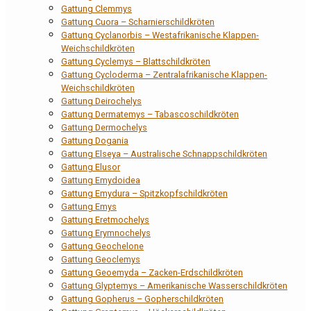
Gattung Clemmys
Gattung Cuora – Scharnierschildkröten
Gattung Cyclanorbis – Westafrikanische Klappen-
Weichschildkröten
Gattung Cyclemys – Blattschildkröten
Gattung Cycloderma – Zentralafrikanische Klappen-
Weichschildkröten
Gattung Deirochelys
Gattung Dermatemys – Tabascoschildkröten
Gattung Dermochelys
Gattung Dogania
Gattung Elseya – Australische Schnappschildkröten
Gattung Elusor
Gattung Emydoidea
Gattung Emydura – Spitzkopfschildkröten
Gattung Emys
Gattung Eretmochelys
Gattung Erymnochelys
Gattung Geochelone
Gattung Geoclemys
Gattung Geoemyda – Zacken-Erdschildkröten
Gattung Glyptemys – Amerikanische Wasserschildkröten
Gattung Gopherus – Gopherschildkröten