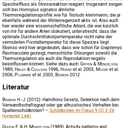
Speichelfluss als Stressreaktion reagiert. Insgesamt zeigen
sich bei
Homopus signatus
ähnliche
Thermoregulationsprofile wie für
Testudo kleinmanni
, die ja
ebenfalls während der Winterregenzeit aktiv ist. Also auch
hier wieder eine wissenschaftliche Arbeit, die wie kürzlich
von mir für andere Arten diskutiert, unterstreicht, dass die
optimale Durchschnittskörpertemperatur recht nahe der
vermuteten Pivotaltemperatur für diese Spezies liegt.
Ebenso wird hier angedeutet, dass wie schon für
Graptemys
flavimaculata
gezeigt, menschliche Störungen sowohl die
Thermoregulation als auch die Reproduktion negativ
beeinflussen können. Siehe dazu auch:
Geffen & Mendelson
1989,
Hailey & Coulson
1996,
Horne
et al. 2003,
Moore
et al.
2006,
Plummer
et al. 2003,
Bidmon
2012.
Literatur
Bidmon H.-J.
(2012): Hamiltons Gesetz, Selektion nach dem
Verwandtschaftsgrad oder gar altruistisches Verhalten bei
Spaltenschildkröten? –
Schildkröten im Fokus 9 (2) 3-26
(externer Link)
.
Geffen E. & H. Mendelson
(1989): Activity patterns and