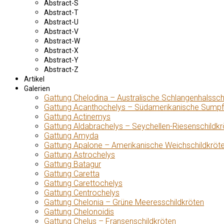
Abstract-S
Abstract-T
Abstract-U
Abstract-V
Abstract-W
Abstract-X
Abstract-Y
Abstract-Z
Artikel
Galerien
Gattung Chelodina – Australische Schlangenhalssch
Gattung Acanthochelys – Südamerikanische Sumpf
Gattung Actinemys
Gattung Aldabrachelys – Seychellen-Riesenschildkr
Gattung Amyda
Gattung Apalone – Amerikanische Weichschildkröt
Gattung Astrochelys
Gattung Batagur
Gattung Caretta
Gattung Carettochelys
Gattung Centrochelys
Gattung Chelonia – Grüne Meeresschildkröten
Gattung Chelonoidis
Gattung Chelus – Fransenschildkröten