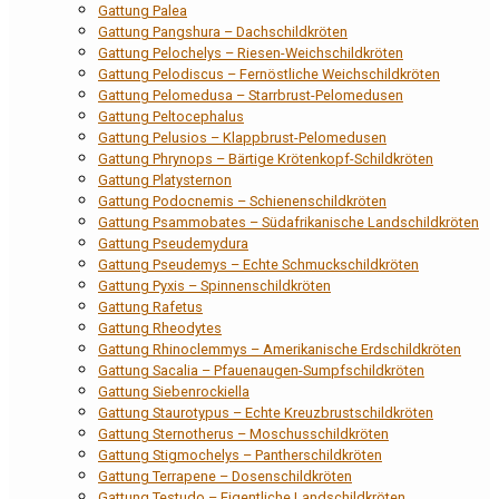
Gattung Palea
Gattung Pangshura – Dachschildkröten
Gattung Pelochelys – Riesen-Weichschildkröten
Gattung Pelodiscus – Fernöstliche Weichschildkröten
Gattung Pelomedusa – Starrbrust-Pelomedusen
Gattung Peltocephalus
Gattung Pelusios – Klappbrust-Pelomedusen
Gattung Phrynops – Bärtige Krötenkopf-Schildkröten
Gattung Platysternon
Gattung Podocnemis – Schienenschildkröten
Gattung Psammobates – Südafrikanische Landschildkröten
Gattung Pseudemydura
Gattung Pseudemys – Echte Schmuckschildkröten
Gattung Pyxis – Spinnenschildkröten
Gattung Rafetus
Gattung Rheodytes
Gattung Rhinoclemmys – Amerikanische Erdschildkröten
Gattung Sacalia – Pfauenaugen-Sumpfschildkröten
Gattung Siebenrockiella
Gattung Staurotypus – Echte Kreuzbrustschildkröten
Gattung Sternotherus – Moschusschildkröten
Gattung Stigmochelys – Pantherschildkröten
Gattung Terrapene – Dosenschildkröten
Gattung Testudo – Eigentliche Landschildkröten