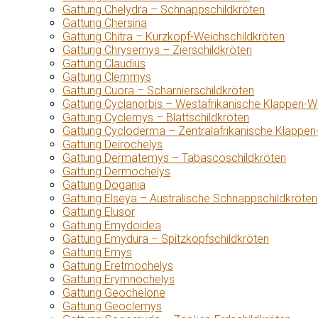
Gattung Chelydra – Schnappschildkröten
Gattung Chersina
Gattung Chitra – Kurzkopf-Weichschildkröten
Gattung Chrysemys – Zierschildkröten
Gattung Claudius
Gattung Clemmys
Gattung Cuora – Scharnierschildkröten
Gattung Cyclanorbis – Westafrikanische Klappen-W
Gattung Cyclemys – Blattschildkröten
Gattung Cycloderma – Zentralafrikanische Klappen
Gattung Deirochelys
Gattung Dermatemys – Tabascoschildkröten
Gattung Dermochelys
Gattung Dogania
Gattung Elseya – Australische Schnappschildkröten
Gattung Elusor
Gattung Emydoidea
Gattung Emydura – Spitzkopfschildkröten
Gattung Emys
Gattung Eretmochelys
Gattung Erymnochelys
Gattung Geochelone
Gattung Geoclemys