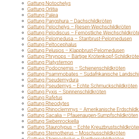
Gattung Notochelys
Gattung Orlitia
Gattung Palea
Gattung Pangshura – Dachschildkröten
Gattung Pelochelys – Riesen-Weichschildkröten
Gattung Pelodiscus – Fernöstliche Weichschildkröt
Gattung Pelomedusa – Starrbrust-Pelomedusen
Gattung Peltocephalus
Gattung Pelusios – Klappbrust-Pelomedusen
Gattung Phrynops – Bärtige Krötenkopf-Schildkröt
Gattung Platysternon
Gattung Podocnemis – Schienenschildkröten
Gattung Psammobates – Südafrikanische Landschi
Gattung Pseudemydura
Gattung Pseudemys – Echte Schmuckschildkröten
Gattung Pyxis – Spinnenschildkröten
Gattung Rafetus
Gattung Rheodytes
Gattung Rhinoclemmys – Amerikanische Erdschildk
Gattung Sacalia – Pfauenaugen-Sumpfschildkröten
Gattung Siebenrockiella
Gattung Staurotypus – Echte Kreuzbrustschildkröte
Gattung Sternotherus – Moschusschildkröten
Gattung Stigmochelys – Pantherschildkröten