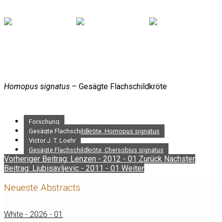
Homopus signatus
– Gesägte Flachschildkröte
Forschung
Gesägte Flachschildkröte, Homopus signatus
Victor J. T. Loehr
Gesägte Flachschildkröte, Chersobius signatus
Vorheriger Beitrag: Lenzen - 2012 - 01
Zurück
Nächster
Beitrag: Ljubisavljevic - 2011 - 01
Weiter
Neueste Abstracts
White - 2026 - 01