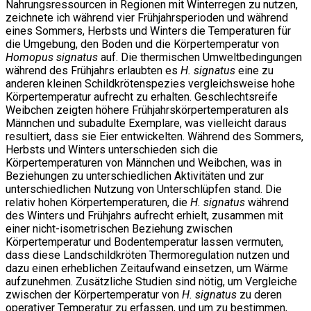
Nahrungsressourcen in Regionen mit Winterregen zu nutzen,
zeichnete ich während vier Frühjahrsperioden und während
eines Sommers, Herbsts und Winters die Temperaturen für
die Umgebung, den Boden und die Körpertemperatur von
Homopus signatus
auf. Die thermischen Umweltbedingungen
während des Frühjahrs erlaubten es
H. signatus
eine zu
anderen kleinen Schildkrötenspezies vergleichsweise hohe
Körpertemperatur aufrecht zu erhalten. Geschlechtsreife
Weibchen zeigten höhere Frühjahrskörpertemperaturen als
Männchen und subadulte Exemplare, was vielleicht daraus
resultiert, dass sie Eier entwickelten. Während des Sommers,
Herbsts und Winters unterschieden sich die
Körpertemperaturen von Männchen und Weibchen, was in
Beziehungen zu unterschiedlichen Aktivitäten und zur
unterschiedlichen Nutzung von Unterschlüpfen stand. Die
relativ hohen Körpertemperaturen, die
H. signatus
während
des Winters und Frühjahrs aufrecht erhielt, zusammen mit
einer nicht-isometrischen Beziehung zwischen
Körpertemperatur und Bodentemperatur lassen vermuten,
dass diese Landschildkröten Thermoregulation nutzen und
dazu einen erheblichen Zeitaufwand einsetzen, um Wärme
aufzunehmen. Zusätzliche Studien sind nötig, um Vergleiche
zwischen der Körpertemperatur von
H. signatus
zu deren
operativer Temperatur zu erfassen, und um zu bestimmen,