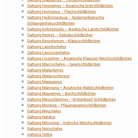
Gattung Heosemys – Asiatische Erdschildkröten
Gattung Homopus – Flachschildkröten
Gattung Hydromedusa – Südamerikanische
Schlangenhalsschildkröten
Gattung Indotestudo – Asiatische Landschildkröten
Gattung Kinixys – Gelenkschildkröten
Gattung Kinosternon – Klappschildkröten
Gattung Lepidochelys
Gattung Leucocephalon
Gattung Lissemys – Asiatische Klappen-Weichschildkröten
Gattung Macrochelys – Geierschildkröten
Gattung Malaclemys
Gattung Malacochersus
Gattung Malayemys
Gattung Manouria – Asiatische Waldschildkröten
Gattung Mauremys – Bachschildkröten
Gattung Mesoclemmys – Krötenkopf-Schildkröten
Gattung Morenia – Pfauenaugenschildkröten
Gattung Myuchelys
Gattung Natator
Gattung Nilssonia – Indische Weichschildkröten
Gattung Notochelys
Gattung Orlitia