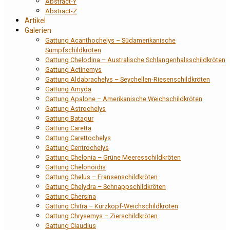
Abstract-Y
Abstract-Z
Artikel
Galerien
Gattung Acanthochelys – Südamerikanische
Sumpfschildkröten
Gattung Chelodina – Australische Schlangenhalsschildkröten
Gattung Actinemys
Gattung Aldabrachelys – Seychellen-Riesenschildkröten
Gattung Amyda
Gattung Apalone – Amerikanische Weichschildkröten
Gattung Astrochelys
Gattung Batagur
Gattung Caretta
Gattung Carettochelys
Gattung Centrochelys
Gattung Chelonia – Grüne Meeresschildkröten
Gattung Chelonoidis
Gattung Chelus – Fransenschildkröten
Gattung Chelydra – Schnappschildkröten
Gattung Chersina
Gattung Chitra – Kurzkopf-Weichschildkröten
Gattung Chrysemys – Zierschildkröten
Gattung Claudius