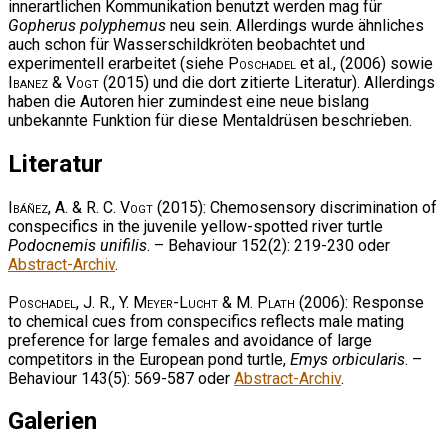
innerartlichen Kommunikation benutzt werden mag für
Gopherus polyphemus
neu sein. Allerdings wurde ähnliches
auch schon für Wasserschildkröten beobachtet und
experimentell erarbeitet (siehe
Poschadel
et al., (2006) sowie
Ibanez & Vogt
(2015) und die dort zitierte Literatur). Allerdings
haben die Autoren hier zumindest eine neue bislang
unbekannte Funktion für diese Mentaldrüsen beschrieben.
Literatur
Ibáñez, A. & R. C. Vogt
(2015): Chemosensory discrimination of
conspecifics in the juvenile yellow-spotted river turtle
Podocnemis unifilis
. – Behaviour 152(2): 219-230 oder
Abstract-Archiv
.
Poschadel, J. R., Y. Meyer-Lucht & M. Plath
(2006): Response
to chemical cues from conspecifics reflects male mating
preference for large females and avoidance of large
competitors in the European pond turtle,
Emys orbicularis
. –
Behaviour 143(5): 569-587 oder
Abstract-Archiv
.
Galerien