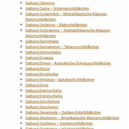
Gattung Clemmys
Gattung Cuora – Scharnierschildkröten
Gattung Cyclanorbis – Westafrikanische Klappen-
Weichschildkröten
Gattung Cyclemys – Blattschildkröten
Gattung Cycloderma – Zentralafrikanische Klappen-
Weichschildkröten
Gattung Deirochelys
Gattung Dermatemys – Tabascoschildkröten
Gattung Dermochelys
Gattung Dogania
Gattung Elseya – Australische Schnappschildkröten
Gattung Elusor
Gattung Emydoidea
Gattung Emydura – Spitzkopfschildkröten
Gattung Emys
Gattung Eretmochelys
Gattung Erymnochelys
Gattung Geochelone
Gattung Geoclemys
Gattung Geoemyda – Zacken-Erdschildkröten
Gattung Glyptemys – Amerikanische Wasserschildkröten
Gattung Gopherus – Gopherschildkröten
Gattung Graptemys – Höckerschildkröten