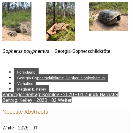
Gopherus polyphemus
– Georgia-Gopherschildkröte
Forschung
Georgia-Gopherschildkröte, Gopherus polyphemus
Verhalten
Meghan D. Kelley
Vorheriger Beitrag: Kornilev - 2020 - 01
Zurück
Nächster
Beitrag: Kelley - 2020 - 02
Weiter
Neueste Abstracts
White - 2026 - 01