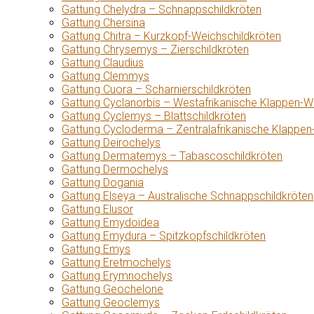
Gattung Chelydra – Schnappschildkröten
Gattung Chersina
Gattung Chitra – Kurzkopf-Weichschildkröten
Gattung Chrysemys – Zierschildkröten
Gattung Claudius
Gattung Clemmys
Gattung Cuora – Scharnierschildkröten
Gattung Cyclanorbis – Westafrikanische Klappen-W
Gattung Cyclemys – Blattschildkröten
Gattung Cycloderma – Zentralafrikanische Klappen
Gattung Deirochelys
Gattung Dermatemys – Tabascoschildkröten
Gattung Dermochelys
Gattung Dogania
Gattung Elseya – Australische Schnappschildkröten
Gattung Elusor
Gattung Emydoidea
Gattung Emydura – Spitzkopfschildkröten
Gattung Emys
Gattung Eretmochelys
Gattung Erymnochelys
Gattung Geochelone
Gattung Geoclemys