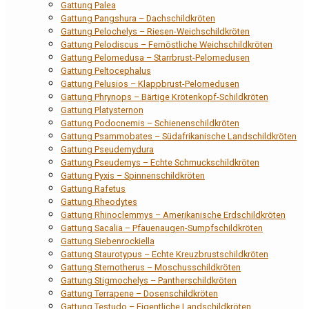
Gattung Palea
Gattung Pangshura – Dachschildkröten
Gattung Pelochelys – Riesen-Weichschildkröten
Gattung Pelodiscus – Fernöstliche Weichschildkröten
Gattung Pelomedusa – Starrbrust-Pelomedusen
Gattung Peltocephalus
Gattung Pelusios – Klappbrust-Pelomedusen
Gattung Phrynops – Bärtige Krötenkopf-Schildkröten
Gattung Platysternon
Gattung Podocnemis – Schienenschildkröten
Gattung Psammobates – Südafrikanische Landschildkröten
Gattung Pseudemydura
Gattung Pseudemys – Echte Schmuckschildkröten
Gattung Pyxis – Spinnenschildkröten
Gattung Rafetus
Gattung Rheodytes
Gattung Rhinoclemmys – Amerikanische Erdschildkröten
Gattung Sacalia – Pfauenaugen-Sumpfschildkröten
Gattung Siebenrockiella
Gattung Staurotypus – Echte Kreuzbrustschildkröten
Gattung Sternotherus – Moschusschildkröten
Gattung Stigmochelys – Pantherschildkröten
Gattung Terrapene – Dosenschildkröten
Gattung Testudo – Eigentliche Landschildkröten