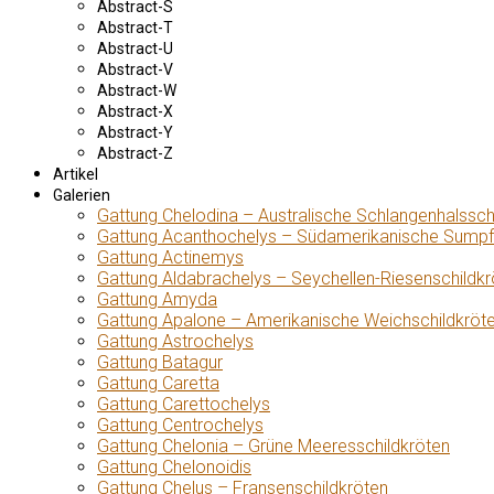
Abstract-S
Abstract-T
Abstract-U
Abstract-V
Abstract-W
Abstract-X
Abstract-Y
Abstract-Z
Artikel
Galerien
Gattung Chelodina – Australische Schlangenhalssch
Gattung Acanthochelys – Südamerikanische Sumpf
Gattung Actinemys
Gattung Aldabrachelys – Seychellen-Riesenschildkr
Gattung Amyda
Gattung Apalone – Amerikanische Weichschildkröt
Gattung Astrochelys
Gattung Batagur
Gattung Caretta
Gattung Carettochelys
Gattung Centrochelys
Gattung Chelonia – Grüne Meeresschildkröten
Gattung Chelonoidis
Gattung Chelus – Fransenschildkröten