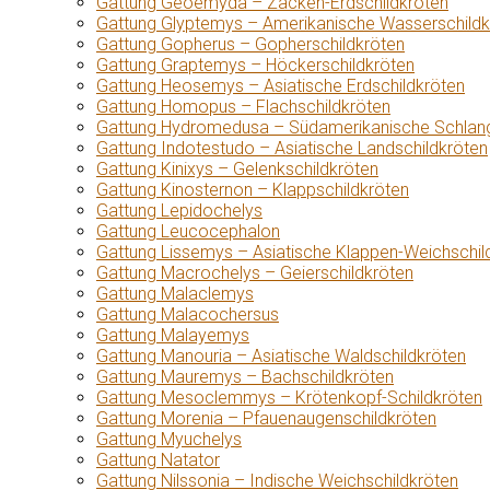
Gattung Geoemyda – Zacken-Erdschildkröten
Gattung Glyptemys – Amerikanische Wasserschildk
Gattung Gopherus – Gopherschildkröten
Gattung Graptemys – Höckerschildkröten
Gattung Heosemys – Asiatische Erdschildkröten
Gattung Homopus – Flachschildkröten
Gattung Hydromedusa – Südamerikanische Schlang
Gattung Indotestudo – Asiatische Landschildkröten
Gattung Kinixys – Gelenkschildkröten
Gattung Kinosternon – Klappschildkröten
Gattung Lepidochelys
Gattung Leucocephalon
Gattung Lissemys – Asiatische Klappen-Weichschil
Gattung Macrochelys – Geierschildkröten
Gattung Malaclemys
Gattung Malacochersus
Gattung Malayemys
Gattung Manouria – Asiatische Waldschildkröten
Gattung Mauremys – Bachschildkröten
Gattung Mesoclemmys – Krötenkopf-Schildkröten
Gattung Morenia – Pfauenaugenschildkröten
Gattung Myuchelys
Gattung Natator
Gattung Nilssonia – Indische Weichschildkröten