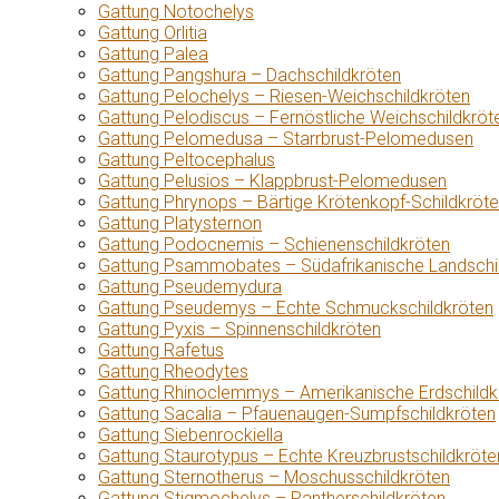
Gattung Notochelys
Gattung Orlitia
Gattung Palea
Gattung Pangshura – Dachschildkröten
Gattung Pelochelys – Riesen-Weichschildkröten
Gattung Pelodiscus – Fernöstliche Weichschildkröt
Gattung Pelomedusa – Starrbrust-Pelomedusen
Gattung Peltocephalus
Gattung Pelusios – Klappbrust-Pelomedusen
Gattung Phrynops – Bärtige Krötenkopf-Schildkröt
Gattung Platysternon
Gattung Podocnemis – Schienenschildkröten
Gattung Psammobates – Südafrikanische Landschi
Gattung Pseudemydura
Gattung Pseudemys – Echte Schmuckschildkröten
Gattung Pyxis – Spinnenschildkröten
Gattung Rafetus
Gattung Rheodytes
Gattung Rhinoclemmys – Amerikanische Erdschildk
Gattung Sacalia – Pfauenaugen-Sumpfschildkröten
Gattung Siebenrockiella
Gattung Staurotypus – Echte Kreuzbrustschildkröte
Gattung Sternotherus – Moschusschildkröten
Gattung Stigmochelys – Pantherschildkröten