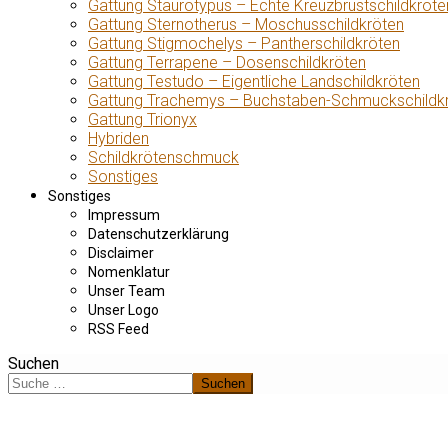
Gattung Staurotypus – Echte Kreuzbrustschildkröte
Gattung Sternotherus – Moschusschildkröten
Gattung Stigmochelys – Pantherschildkröten
Gattung Terrapene – Dosenschildkröten
Gattung Testudo – Eigentliche Landschildkröten
Gattung Trachemys – Buchstaben-Schmuckschildk
Gattung Trionyx
Hybriden
Schildkrötenschmuck
Sonstiges
Sonstiges
Impressum
Datenschutzerklärung
Disclaimer
Nomenklatur
Unser Team
Unser Logo
RSS Feed
Suchen
Suchen