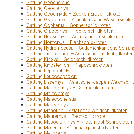
Gattung Geochelone
Gattung Geoclemys
Gattung Geoemyda – Zacken-Erdschildkröten
Gattung Glyptemys – Amerikanische Wasserschildk
Gattung Gopherus – Gopherschildkröten
Gattung Graptemys – Höckerschildkröten
Gattung Heosemys – Asiatische Erdschildkröten
Gattung Homopus – Flachschildkröten
Gattung Hydromedusa – Südamerikanische Schlang
Gattung Indotestudo – Asiatische Landschildkröten
Gattung Kinixys – Gelenkschildkröten
Gattung Kinosternon – Klappschildkröten
Gattung Lepidochelys
Gattung Leucocephalon
Gattung Lissemys – Asiatische Klappen-Weichschil
Gattung Macrochelys – Geierschildkröten
Gattung Malaclemys
Gattung Malacochersus
Gattung Malayemys
Gattung Manouria – Asiatische Waldschildkröten
Gattung Mauremys – Bachschildkröten
Gattung Mesoclemmys – Krötenkopf-Schildkröten
Gattung Morenia – Pfauenaugenschildkröten
Gattung Myuchelys