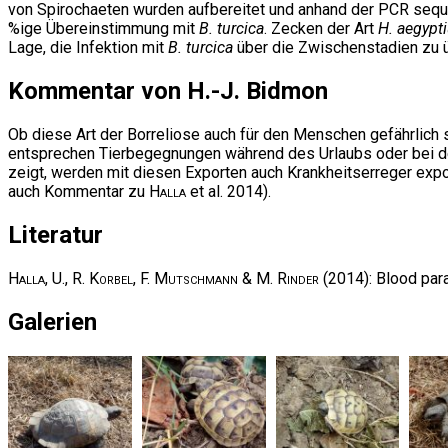
von Spirochaeten wurden aufbereitet und anhand der PCR sequ
%ige Übereinstimmung mit
B. turcica
. Zecken der Art
H. aegypt
Lage, die Infektion mit
B. turcica
über die Zwischenstadien zu ü
Kommentar von H.-J. Bidmon
Ob diese Art der Borreliose auch für den Menschen gefährlich se
entsprechen Tierbegegnungen während des Urlaubs oder bei de
zeigt, werden mit diesen Exporten auch Krankheitserreger expor
auch Kommentar zu
Halla
et al. 2014).
Literatur
Halla, U., R. Korbel, F. Mutschmann & M. Rinder
(2014): Blood par
Galerien