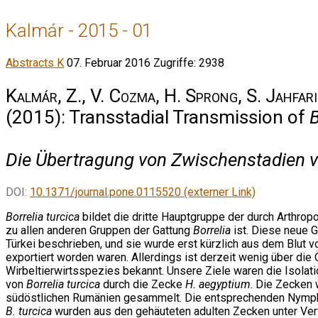
Kalmár - 2015 - 01
Abstracts K
07. Februar 2016
Zugriffe: 2938
Kalmár, Z., V. Cozma, H. Sprong, S. Jahfar
(2015): Transstadial Transmission of
B
Die Übertragung von Zwischenstadien 
DOI:
10.1371/journal.pone.0115520 (externer Link)
Borrelia turcica
bildet die dritte Hauptgruppe der durch Arthrop
zu allen anderen Gruppen der Gattung
Borrelia
ist. Diese neue G
Türkei beschrieben, und sie wurde erst kürzlich aus dem Blut v
exportiert worden waren. Allerdings ist derzeit wenig über di
Wirbeltierwirtsspezies bekannt. Unsere Ziele waren die Isola
von
Borrelia turcica
durch die Zecke
H. aegyptium
. Die Zecken 
südöstlichen Rumänien gesammelt. Die entsprechenden Nymphen
B. turcica
wurden aus den gehäuteten adulten Zecken unter Verw