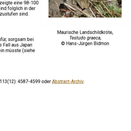
zeigte eine 98-100
nd folglich in der
zustufen sind.
Maurische Landschildkröte,
Testudo graeca
,
afür, sorgsam bei
© Hans-Jürgen Bidmon
 Fall aus Japan
sein müsste (siehe
h 113(12): 4587-4599 oder
Abstract-Archiv
.