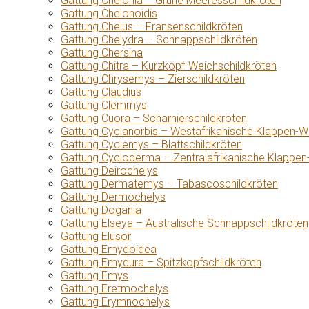
Gattung Chelonia – Grüne Meeresschildkröten
Gattung Chelonoidis
Gattung Chelus – Fransenschildkröten
Gattung Chelydra – Schnappschildkröten
Gattung Chersina
Gattung Chitra – Kurzkopf-Weichschildkröten
Gattung Chrysemys – Zierschildkröten
Gattung Claudius
Gattung Clemmys
Gattung Cuora – Scharnierschildkröten
Gattung Cyclanorbis – Westafrikanische Klappen-W
Gattung Cyclemys – Blattschildkröten
Gattung Cycloderma – Zentralafrikanische Klappen
Gattung Deirochelys
Gattung Dermatemys – Tabascoschildkröten
Gattung Dermochelys
Gattung Dogania
Gattung Elseya – Australische Schnappschildkröten
Gattung Elusor
Gattung Emydoidea
Gattung Emydura – Spitzkopfschildkröten
Gattung Emys
Gattung Eretmochelys
Gattung Erymnochelys