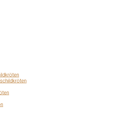
ildkröten
schildkröten
öten
en