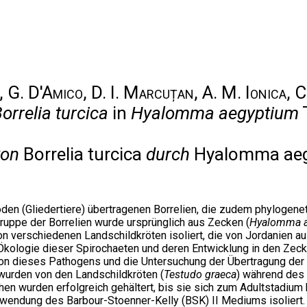
i, G. D'Amico, D. I. Marcuțan, A. M. Ionica,
orrelia turcica
in
Hyalomma aegyptium
T
von
Borrelia turcica
durch
Hyalomma aeg
oden (Gliedertiere) übertragenen Borrelien, die zudem phylogenet
ruppe der Borrelien wurde ursprünglich aus Zecken (
Hyalomma 
on verschiedenen Landschildkröten isoliert, die von Jordanien a
e Ökologie dieser Spirochaeten und deren Entwicklung in den Zec
tion dieses Pathogens und die Untersuchung der Übertragung de
wurden von den Landschildkröten (
Testudo graeca
) während de
 wurden erfolgreich gehältert, bis sie sich zum Adultstadium
endung des Barbour-Stoenner-Kelly (BSK) II Mediums isoliert. V