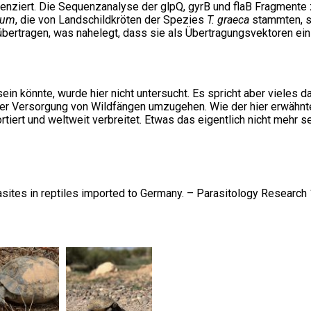
enziert. Die Sequenzanalyse der glpQ, gyrB und flaB Fragmente 
ium
, die von Landschildkröten der Spezies
T. graeca
stammten, si
bertragen, was nahelegt, dass sie als Übertragungsvektoren ein
in könnte, wurde hier nicht untersucht. Es spricht aber vieles d
r Versorgung von Wildfängen umzugehen. Wie der hier erwähnte
tiert und weltweit verbreitet. Etwas das eigentlich nicht mehr 
asites in reptiles imported to Germany. – Parasitology Researc