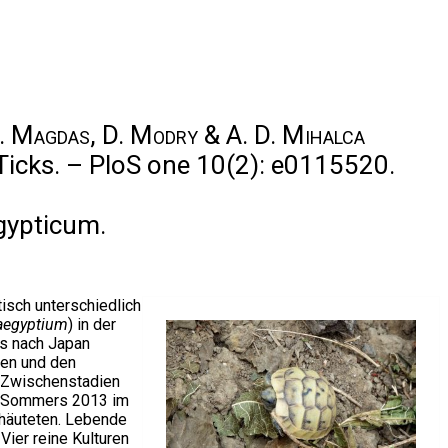
 C. Magdas, D. Modry & A. D. Mihalca
icks. – PloS one 10(2): e0115520.
ypticum.
isch unterschiedlich
aegyptium
) in der
us nach Japan
ken und den
r Zwischenstadien
s Sommers 2013 im
 häuteten. Lebende
ier reine Kulturen