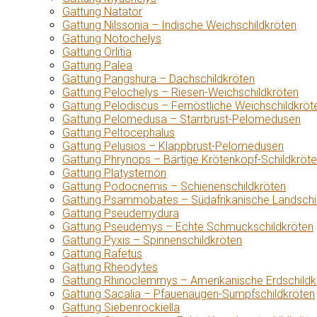
Gattung Natator
Gattung Nilssonia – Indische Weichschildkröten
Gattung Notochelys
Gattung Orlitia
Gattung Palea
Gattung Pangshura – Dachschildkröten
Gattung Pelochelys – Riesen-Weichschildkröten
Gattung Pelodiscus – Fernöstliche Weichschildkröt
Gattung Pelomedusa – Starrbrust-Pelomedusen
Gattung Peltocephalus
Gattung Pelusios – Klappbrust-Pelomedusen
Gattung Phrynops – Bärtige Krötenkopf-Schildkröt
Gattung Platysternon
Gattung Podocnemis – Schienenschildkröten
Gattung Psammobates – Südafrikanische Landschi
Gattung Pseudemydura
Gattung Pseudemys – Echte Schmuckschildkröten
Gattung Pyxis – Spinnenschildkröten
Gattung Rafetus
Gattung Rheodytes
Gattung Rhinoclemmys – Amerikanische Erdschildk
Gattung Sacalia – Pfauenaugen-Sumpfschildkröten
Gattung Siebenrockiella