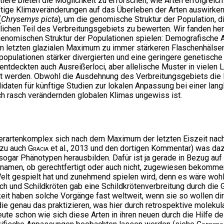
iere bieten die Möglichkeit zu erforschen, wie Arten erfolgreich
tige Klimaveränderungen auf das Überleben der Arten auswirken
(
Chrysemys picta
), um die genomische Struktur der Population, 
ichen Teil des Verbreitungsgebiets zu bewerten. Wir fanden her
 genomischen Struktur der Populationen spielen: Demografische 
 letzten glazialen Maximum zu immer stärkeren Flaschenhälse
opulationen stärker divergierten und eine geringere genetische 
ntdeckten auch Ausreißerloci, aber allelische Muster in vielen 
rt werden. Obwohl die Ausdehnung des Verbreitungsgebiets die I
didaten für künftige Studien zur lokalen Anpassung bei einer lang
ch rasch verändernden globalen Klimas ungewiss ist.
Unterartenkomplex sich nach dem Maximum der letzten Eiszeit na
azu auch
Gracia
et al., 2013 und den dortigen Kommentar) was daz
 sogar Phänotypen herausbilden. Dafür ist ja gerade in Bezug auf
namen, ob gerechtfertigt oder auch nicht, zugewiesen bekommen.
lt gespielt hat und zunehmend spielen wird, denn es wäre wohl
 und Schildkröten gab eine Schildkrötenverbreitung durch die 
eit haben solche Vorgänge fast weltweit, wenn sie so wollen dir
n, die genau das praktizieren, was hier durch retrospektive mol
 heute schon wie sich diese Arten in ihren neuen durch die Hil