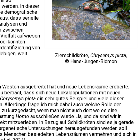
 in so
 werden. In dieser
die demografische
aus, dass serielle
Analysen und
n zwischen
Vielfalt aufwiesen
Loci konnten
dentifizierung von
lebigen, weit
Zierschildkröte,
Chrysemys picta
,
© Hans-Jürgen-Bidmon
ch Westen ausgebreitet hat und neue Lebensräume eroberte.
u beiträgt, dass sich neue Lokalpopulationen mit neuen
Chrysemys picta
ein sehr gutes Beispiel und viele dieser
 Allerdings frage ich mich dabei auch welche Rolle der
 zu kurzgedacht, wenn man nicht auch dort wo es eine
Gattung
Homo
ausschließen würde. Ja, und da sind wir in
ekt mitzuerleben. In Bezug auf Schildkröten sind es ja gerade
ekulargenetische Untersuchungen herausgefunden werden soll
fe des Menschen besiedelten Lebensräumen vermehren und sich in