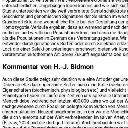
Populationen zu verstehen. Weit verbreitete ektotherme Wirbelt
unterschiedlichen Umgebungen leben können und wie sich künf
Studie untersuchten wir die weit verbreitete Sumpfschildkröte 
Geschichte und genomischen Signaturen der Selektion im westl
Gründereffekte eine wesentliche Rolle bei der Gestaltung der
Homozygotie-Verläufe ergaben, dass es während und nach dem
östlichen und westlichen Populationen kam, und dass die Randp
als die Populationen im Zentrum des Verbreitungsgebiets. Wir e
entweder durch genetisches Surfen oder durch Selektion erklä
Loci, die einer Selektion unterliegen, erschwert, bieten wir Kan
verbreiteten ektothermen Art, deren Zukunft angesichts des si
Kommentar von H.-J. Bidmon
Auch diese Studie zeigt sehr deutlich wie eine Art oder gar 
Dabei spielte das sogenannte Surfen auch eine Rolle (siehe d
Eigenschaften (biochemisch, physiologisch etc.) und vielleicht
Phänotypen haben im Laufe der Zeit von uns spezielle Unterart
Mensch dabei während der letzten 400.000 Jahre wo auf der We
nachgewiesene durch Fossilien belegte Koevolution von Mensch
unserer aktuellen Neuzeit angekommen, in der wir die Möglichk
die sich vielerorts auf der Welt verbreitenden invasiven Arte
(
Bidmon
, 2024 und die dortige Literatur). Auch beobachten wir