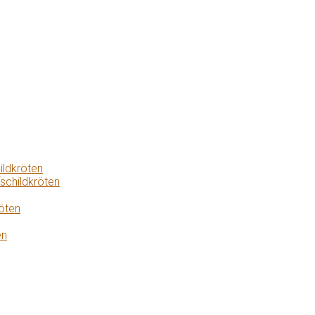
ildkröten
schildkröten
öten
en