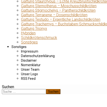
Gattung Staurotypus – Echte Kreuzbrustschildkröte
Gattung Sternotherus – Moschusschildkröten
Gattung Stigmochelys – Pantherschildkröten
Gattung Terrapene – Dosenschildkröten
Gattung Testudo – Eigentliche Landschildkröten
Gattung Trachemys – Buchstaben-Schmuckschildk
Gattung Trionyx
Hybriden
Schildkrötenschmuck
Sonstiges
Sonstiges
Impressum
Datenschutzerklärung
Disclaimer
Nomenklatur
Unser Team
Unser Logo
RSS Feed
Suchen
Suchen