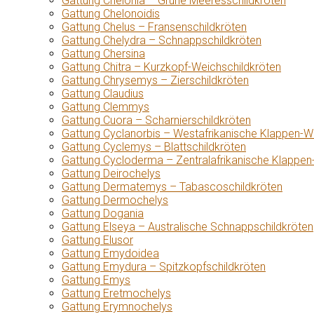
Gattung Chelonia – Grüne Meeresschildkröten
Gattung Chelonoidis
Gattung Chelus – Fransenschildkröten
Gattung Chelydra – Schnappschildkröten
Gattung Chersina
Gattung Chitra – Kurzkopf-Weichschildkröten
Gattung Chrysemys – Zierschildkröten
Gattung Claudius
Gattung Clemmys
Gattung Cuora – Scharnierschildkröten
Gattung Cyclanorbis – Westafrikanische Klappen-W
Gattung Cyclemys – Blattschildkröten
Gattung Cycloderma – Zentralafrikanische Klappen
Gattung Deirochelys
Gattung Dermatemys – Tabascoschildkröten
Gattung Dermochelys
Gattung Dogania
Gattung Elseya – Australische Schnappschildkröten
Gattung Elusor
Gattung Emydoidea
Gattung Emydura – Spitzkopfschildkröten
Gattung Emys
Gattung Eretmochelys
Gattung Erymnochelys