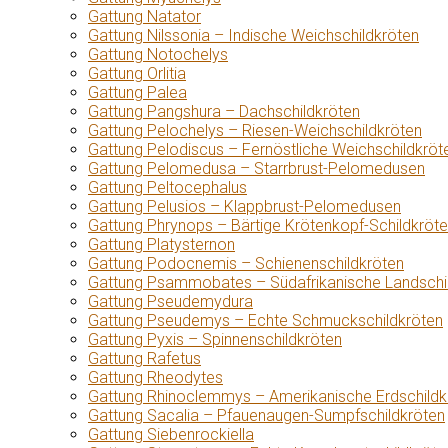
Gattung Natator
Gattung Nilssonia – Indische Weichschildkröten
Gattung Notochelys
Gattung Orlitia
Gattung Palea
Gattung Pangshura – Dachschildkröten
Gattung Pelochelys – Riesen-Weichschildkröten
Gattung Pelodiscus – Fernöstliche Weichschildkröt
Gattung Pelomedusa – Starrbrust-Pelomedusen
Gattung Peltocephalus
Gattung Pelusios – Klappbrust-Pelomedusen
Gattung Phrynops – Bärtige Krötenkopf-Schildkröt
Gattung Platysternon
Gattung Podocnemis – Schienenschildkröten
Gattung Psammobates – Südafrikanische Landschi
Gattung Pseudemydura
Gattung Pseudemys – Echte Schmuckschildkröten
Gattung Pyxis – Spinnenschildkröten
Gattung Rafetus
Gattung Rheodytes
Gattung Rhinoclemmys – Amerikanische Erdschildk
Gattung Sacalia – Pfauenaugen-Sumpfschildkröten
Gattung Siebenrockiella