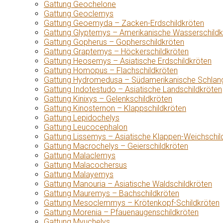
Gattung Geochelone
Gattung Geoclemys
Gattung Geoemyda – Zacken-Erdschildkröten
Gattung Glyptemys – Amerikanische Wasserschildk
Gattung Gopherus – Gopherschildkröten
Gattung Graptemys – Höckerschildkröten
Gattung Heosemys – Asiatische Erdschildkröten
Gattung Homopus – Flachschildkröten
Gattung Hydromedusa – Südamerikanische Schlang
Gattung Indotestudo – Asiatische Landschildkröten
Gattung Kinixys – Gelenkschildkröten
Gattung Kinosternon – Klappschildkröten
Gattung Lepidochelys
Gattung Leucocephalon
Gattung Lissemys – Asiatische Klappen-Weichschil
Gattung Macrochelys – Geierschildkröten
Gattung Malaclemys
Gattung Malacochersus
Gattung Malayemys
Gattung Manouria – Asiatische Waldschildkröten
Gattung Mauremys – Bachschildkröten
Gattung Mesoclemmys – Krötenkopf-Schildkröten
Gattung Morenia – Pfauenaugenschildkröten
Gattung Myuchelys