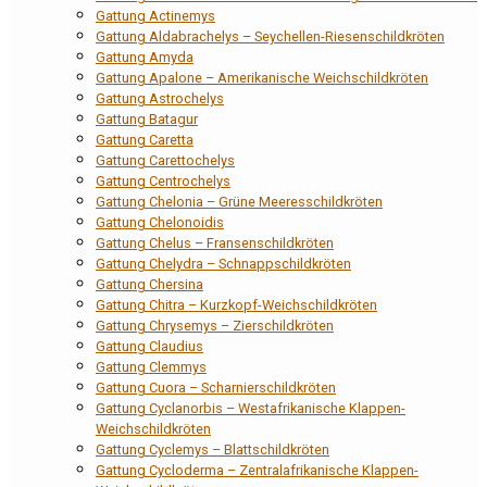
Gattung Actinemys
Gattung Aldabrachelys – Seychellen-Riesenschildkröten
Gattung Amyda
Gattung Apalone – Amerikanische Weichschildkröten
Gattung Astrochelys
Gattung Batagur
Gattung Caretta
Gattung Carettochelys
Gattung Centrochelys
Gattung Chelonia – Grüne Meeresschildkröten
Gattung Chelonoidis
Gattung Chelus – Fransenschildkröten
Gattung Chelydra – Schnappschildkröten
Gattung Chersina
Gattung Chitra – Kurzkopf-Weichschildkröten
Gattung Chrysemys – Zierschildkröten
Gattung Claudius
Gattung Clemmys
Gattung Cuora – Scharnierschildkröten
Gattung Cyclanorbis – Westafrikanische Klappen-
Weichschildkröten
Gattung Cyclemys – Blattschildkröten
Gattung Cycloderma – Zentralafrikanische Klappen-