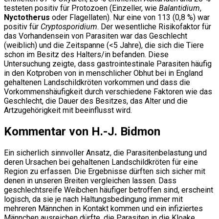
testeten positiv für Protozoen (Einzeller, wie
Balantidium
,
Nyctotherus
oder Flagellaten). Nur eine von 113 (0,8 %) war
positiv für
Cryptosporidium
. Der wesentliche Risikofaktor für
das Vorhandensein von Parasiten war das Geschlecht
(weiblich) und die Zeitspanne (<5 Jahre), die sich die Tiere
schon im Besitz des Halters/in befanden. Diese
Untersuchung zeigte, dass gastrointestinale Parasiten häufig
in den Kotproben von in menschlicher Obhut bei in England
gehaltenen Landschildkröten vorkommen und dass die
Vorkommenshäufigkeit durch verschiedene Faktoren wie das
Geschlecht, die Dauer des Besitzes, das Alter und die
Artzugehörigkeit mit beeinflusst wird.
Kommentar von H.-J. Bidmon
Ein sicherlich sinnvoller Ansatz, die Parasitenbelastung und
deren Ursachen bei gehaltenen Landschildkröten für eine
Region zu erfassen. Die Ergebnisse dürften sich sicher mit
denen in unseren Breiten vergleichen lassen. Dass
geschlechtsreife Weibchen häufiger betroffen sind, erscheint
logisch, da sie je nach Haltungsbedingung immer mit
mehreren Männchen in Kontakt kommen und ein infiziertes
Männchen ausreichen dürfte, die Parasiten in die Kloake