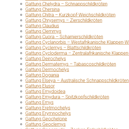
Gattung Chelydra – Schnappschildkröten
Gattung Chersina
Gattung Chitra – Kurzkopf-Weichschildkröten
Gattung Chrysemys – Zierschildkröten
Gattung Claudius
Gattung Clemmys
Gattung Cuora – Scharnierschildkröten
Gattung Cyclanorbis – Westafrikanische Klappen-W
Gattung Cyclemys – Blattschildkröten
Gattung Cycloderma – Zentralafrikanische Klappen
Gattung Deirochelys
Gattung Dermatemys – Tabascoschildkröten
Gattung Dermochelys
Gattung Dogania
Gattung Elseya – Australische Schnappschildkröten
Gattung Elusor
Gattung Emydoidea
Gattung Emydura – Spitzkopfschildkröten
Gattung Emys
Gattung Eretmochelys
Gattung Erymnochelys
Gattung Geochelone
Gattung Geoclemys