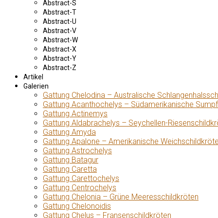
Abstract-S
Abstract-T
Abstract-U
Abstract-V
Abstract-W
Abstract-X
Abstract-Y
Abstract-Z
Artikel
Galerien
Gattung Chelodina – Australische Schlangenhalssch
Gattung Acanthochelys – Südamerikanische Sumpf
Gattung Actinemys
Gattung Aldabrachelys – Seychellen-Riesenschildkr
Gattung Amyda
Gattung Apalone – Amerikanische Weichschildkröt
Gattung Astrochelys
Gattung Batagur
Gattung Caretta
Gattung Carettochelys
Gattung Centrochelys
Gattung Chelonia – Grüne Meeresschildkröten
Gattung Chelonoidis
Gattung Chelus – Fransenschildkröten