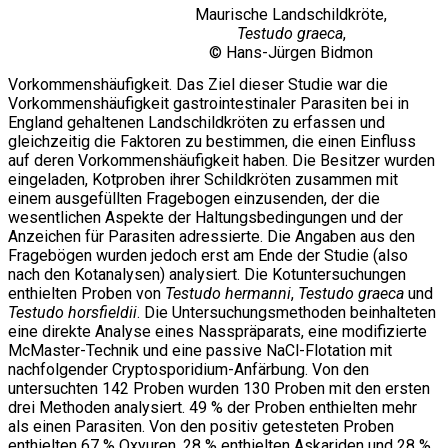
Maurische Landschildkröte,
Testudo graeca
,
© Hans-Jürgen Bidmon
Vorkommenshäufigkeit. Das Ziel dieser Studie war die
Vorkommenshäufigkeit gastrointestinaler Parasiten bei in
England gehaltenen Landschildkröten zu erfassen und
gleichzeitig die Faktoren zu bestimmen, die einen Einfluss
auf deren Vorkommenshäufigkeit haben. Die Besitzer wurden
eingeladen, Kotproben ihrer Schildkröten zusammen mit
einem ausgefüllten Fragebogen einzusenden, der die
wesentlichen Aspekte der Haltungsbedingungen und der
Anzeichen für Parasiten adressierte. Die Angaben aus den
Fragebögen wurden jedoch erst am Ende der Studie (also
nach den Kotanalysen) analysiert. Die Kotuntersuchungen
enthielten Proben von
Testudo hermanni
,
Testudo graeca
und
Testudo horsfieldii
. Die Untersuchungsmethoden beinhalteten
eine direkte Analyse eines Nasspräparats, eine modifizierte
McMaster-Technik und eine passive NaCl-Flotation mit
nachfolgender Cryptosporidium-Anfärbung. Von den
untersuchten 142 Proben wurden 130 Proben mit den ersten
drei Methoden analysiert. 49 % der Proben enthielten mehr
als einen Parasiten. Von den positiv getesteten Proben
enthielten 67 % Oxyuren, 28 % enthielten Askariden und 28 %