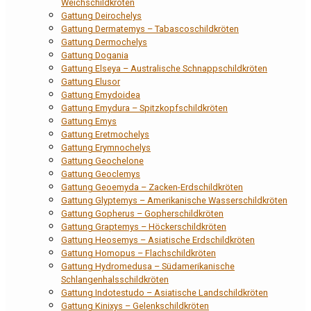
Weichschildkröten
Gattung Deirochelys
Gattung Dermatemys – Tabascoschildkröten
Gattung Dermochelys
Gattung Dogania
Gattung Elseya – Australische Schnappschildkröten
Gattung Elusor
Gattung Emydoidea
Gattung Emydura – Spitzkopfschildkröten
Gattung Emys
Gattung Eretmochelys
Gattung Erymnochelys
Gattung Geochelone
Gattung Geoclemys
Gattung Geoemyda – Zacken-Erdschildkröten
Gattung Glyptemys – Amerikanische Wasserschildkröten
Gattung Gopherus – Gopherschildkröten
Gattung Graptemys – Höckerschildkröten
Gattung Heosemys – Asiatische Erdschildkröten
Gattung Homopus – Flachschildkröten
Gattung Hydromedusa – Südamerikanische
Schlangenhalsschildkröten
Gattung Indotestudo – Asiatische Landschildkröten
Gattung Kinixys – Gelenkschildkröten