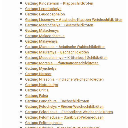
Gattung Kinosternon – Klappschildkröten
Gattung Lepidochelys
Gattung Leucocephalon
Gattung Lissemys – Asiatische Klappen-Weichschildkröten
Gattung Macrochelys – Geierschildkröten
Gattung Malaclemys
Gattung Malacochersus
Gattung Malayemys
Gattung Manouria – Asiatische Waldschildkröten
Gattung Mauremys – Bachschildkröten
Gattung Mesoclemmys – Krötenkopf-Schildkröten
Gattung Morenia – Pfauenaugenschildkröten
Gattung Myuchelys
Gattung Natator
Gattung Nilssonia – Indische Weichschildkröten
Gattung Notochelys
Gattung Orlitia
Gattung Palea
Gattung Pangshura – Dachschildkröten
Gattung Pelochelys – Riesen-Weichschildkröten
Gattung Pelodiscus – Fernöstliche Weichschildkröten
Gattung Pelomedusa – Starrbrust-Pelomedusen
Gattung Peltocephalus