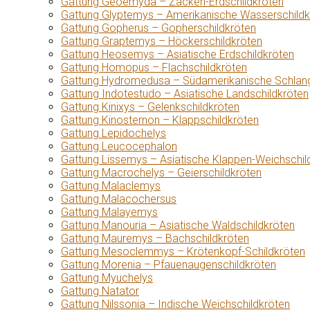
Gattung Geoemyda – Zacken-Erdschildkröten
Gattung Glyptemys – Amerikanische Wasserschildk
Gattung Gopherus – Gopherschildkröten
Gattung Graptemys – Höckerschildkröten
Gattung Heosemys – Asiatische Erdschildkröten
Gattung Homopus – Flachschildkröten
Gattung Hydromedusa – Südamerikanische Schlang
Gattung Indotestudo – Asiatische Landschildkröten
Gattung Kinixys – Gelenkschildkröten
Gattung Kinosternon – Klappschildkröten
Gattung Lepidochelys
Gattung Leucocephalon
Gattung Lissemys – Asiatische Klappen-Weichschil
Gattung Macrochelys – Geierschildkröten
Gattung Malaclemys
Gattung Malacochersus
Gattung Malayemys
Gattung Manouria – Asiatische Waldschildkröten
Gattung Mauremys – Bachschildkröten
Gattung Mesoclemmys – Krötenkopf-Schildkröten
Gattung Morenia – Pfauenaugenschildkröten
Gattung Myuchelys
Gattung Natator
Gattung Nilssonia – Indische Weichschildkröten