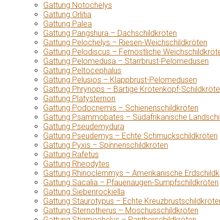
Gattung Notochelys
Gattung Orlitia
Gattung Palea
Gattung Pangshura – Dachschildkröten
Gattung Pelochelys – Riesen-Weichschildkröten
Gattung Pelodiscus – Fernöstliche Weichschildkröt
Gattung Pelomedusa – Starrbrust-Pelomedusen
Gattung Peltocephalus
Gattung Pelusios – Klappbrust-Pelomedusen
Gattung Phrynops – Bärtige Krötenkopf-Schildkröt
Gattung Platysternon
Gattung Podocnemis – Schienenschildkröten
Gattung Psammobates – Südafrikanische Landschi
Gattung Pseudemydura
Gattung Pseudemys – Echte Schmuckschildkröten
Gattung Pyxis – Spinnenschildkröten
Gattung Rafetus
Gattung Rheodytes
Gattung Rhinoclemmys – Amerikanische Erdschildk
Gattung Sacalia – Pfauenaugen-Sumpfschildkröten
Gattung Siebenrockiella
Gattung Staurotypus – Echte Kreuzbrustschildkröte
Gattung Sternotherus – Moschusschildkröten
Gattung Stigmochelys – Pantherschildkröten