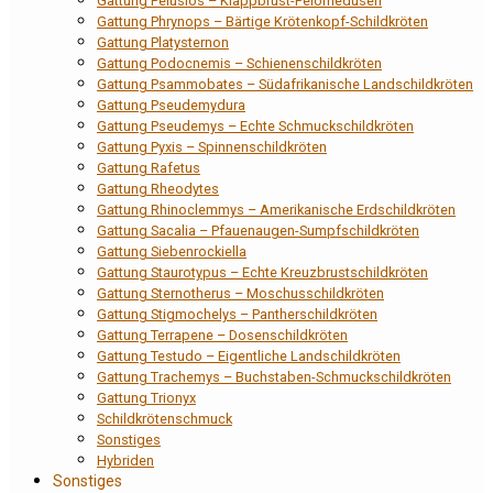
Gattung Pelusios – Klappbrust-Pelomedusen
Gattung Phrynops – Bärtige Krötenkopf-Schildkröten
Gattung Platysternon
Gattung Podocnemis – Schienenschildkröten
Gattung Psammobates – Südafrikanische Landschildkröten
Gattung Pseudemydura
Gattung Pseudemys – Echte Schmuckschildkröten
Gattung Pyxis – Spinnenschildkröten
Gattung Rafetus
Gattung Rheodytes
Gattung Rhinoclemmys – Amerikanische Erdschildkröten
Gattung Sacalia – Pfauenaugen-Sumpfschildkröten
Gattung Siebenrockiella
Gattung Staurotypus – Echte Kreuzbrustschildkröten
Gattung Sternotherus – Moschusschildkröten
Gattung Stigmochelys – Pantherschildkröten
Gattung Terrapene – Dosenschildkröten
Gattung Testudo – Eigentliche Landschildkröten
Gattung Trachemys – Buchstaben-Schmuckschildkröten
Gattung Trionyx
Schildkrötenschmuck
Sonstiges
Hybriden
Sonstiges