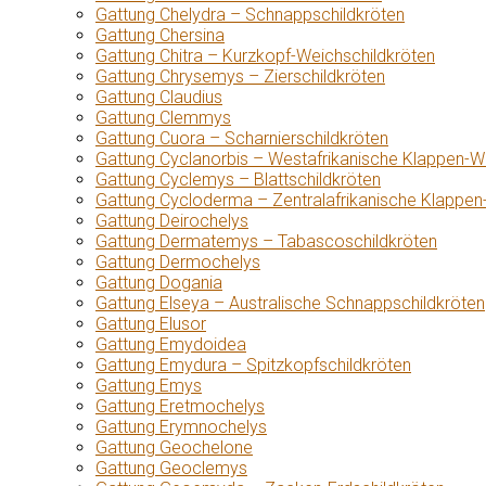
Gattung Chelydra – Schnappschildkröten
Gattung Chersina
Gattung Chitra – Kurzkopf-Weichschildkröten
Gattung Chrysemys – Zierschildkröten
Gattung Claudius
Gattung Clemmys
Gattung Cuora – Scharnierschildkröten
Gattung Cyclanorbis – Westafrikanische Klappen-W
Gattung Cyclemys – Blattschildkröten
Gattung Cycloderma – Zentralafrikanische Klappen
Gattung Deirochelys
Gattung Dermatemys – Tabascoschildkröten
Gattung Dermochelys
Gattung Dogania
Gattung Elseya – Australische Schnappschildkröten
Gattung Elusor
Gattung Emydoidea
Gattung Emydura – Spitzkopfschildkröten
Gattung Emys
Gattung Eretmochelys
Gattung Erymnochelys
Gattung Geochelone
Gattung Geoclemys