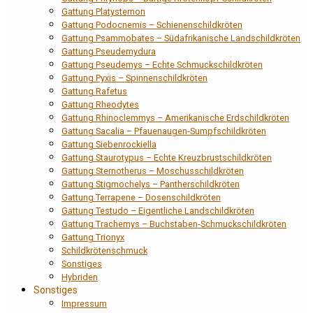
Gattung Platysternon
Gattung Podocnemis – Schienenschildkröten
Gattung Psammobates – Südafrikanische Landschildkröten
Gattung Pseudemydura
Gattung Pseudemys – Echte Schmuckschildkröten
Gattung Pyxis – Spinnenschildkröten
Gattung Rafetus
Gattung Rheodytes
Gattung Rhinoclemmys – Amerikanische Erdschildkröten
Gattung Sacalia – Pfauenaugen-Sumpfschildkröten
Gattung Siebenrockiella
Gattung Staurotypus – Echte Kreuzbrustschildkröten
Gattung Sternotherus – Moschusschildkröten
Gattung Stigmochelys – Pantherschildkröten
Gattung Terrapene – Dosenschildkröten
Gattung Testudo – Eigentliche Landschildkröten
Gattung Trachemys – Buchstaben-Schmuckschildkröten
Gattung Trionyx
Schildkrötenschmuck
Sonstiges
Hybriden
Sonstiges
Impressum