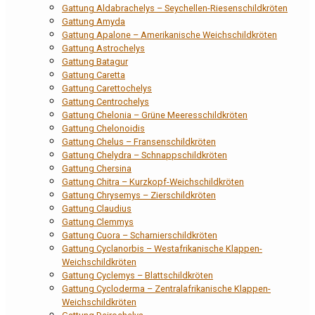
Gattung Aldabrachelys – Seychellen-Riesenschildkröten
Gattung Amyda
Gattung Apalone – Amerikanische Weichschildkröten
Gattung Astrochelys
Gattung Batagur
Gattung Caretta
Gattung Carettochelys
Gattung Centrochelys
Gattung Chelonia – Grüne Meeresschildkröten
Gattung Chelonoidis
Gattung Chelus – Fransenschildkröten
Gattung Chelydra – Schnappschildkröten
Gattung Chersina
Gattung Chitra – Kurzkopf-Weichschildkröten
Gattung Chrysemys – Zierschildkröten
Gattung Claudius
Gattung Clemmys
Gattung Cuora – Scharnierschildkröten
Gattung Cyclanorbis – Westafrikanische Klappen-
Weichschildkröten
Gattung Cyclemys – Blattschildkröten
Gattung Cycloderma – Zentralafrikanische Klappen-
Weichschildkröten