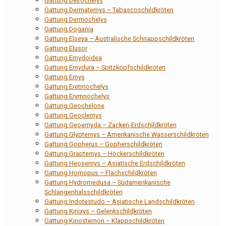
Gattung Deirochelys
Gattung Dermatemys – Tabascoschildkröten
Gattung Dermochelys
Gattung Dogania
Gattung Elseya – Australische Schnappschildkröten
Gattung Elusor
Gattung Emydoidea
Gattung Emydura – Spitzkopfschildkröten
Gattung Emys
Gattung Eretmochelys
Gattung Erymnochelys
Gattung Geochelone
Gattung Geoclemys
Gattung Geoemyda – Zacken-Erdschildkröten
Gattung Glyptemys – Amerikanische Wasserschildkröten
Gattung Gopherus – Gopherschildkröten
Gattung Graptemys – Höckerschildkröten
Gattung Heosemys – Asiatische Erdschildkröten
Gattung Homopus – Flachschildkröten
Gattung Hydromedusa – Südamerikanische
Schlangenhalsschildkröten
Gattung Indotestudo – Asiatische Landschildkröten
Gattung Kinixys – Gelenkschildkröten
Gattung Kinosternon – Klappschildkröten