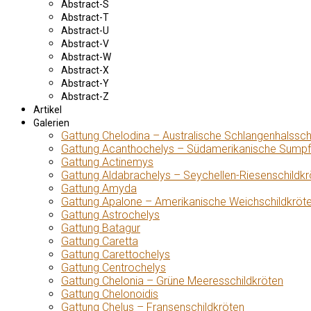
Abstract-S
Abstract-T
Abstract-U
Abstract-V
Abstract-W
Abstract-X
Abstract-Y
Abstract-Z
Artikel
Galerien
Gattung Chelodina – Australische Schlangenhalssch
Gattung Acanthochelys – Südamerikanische Sumpf
Gattung Actinemys
Gattung Aldabrachelys – Seychellen-Riesenschildkr
Gattung Amyda
Gattung Apalone – Amerikanische Weichschildkröt
Gattung Astrochelys
Gattung Batagur
Gattung Caretta
Gattung Carettochelys
Gattung Centrochelys
Gattung Chelonia – Grüne Meeresschildkröten
Gattung Chelonoidis
Gattung Chelus – Fransenschildkröten