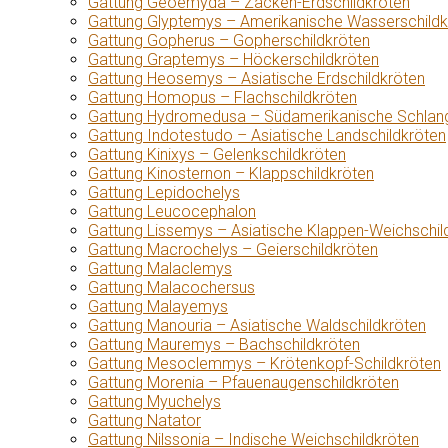
Gattung Geoemyda – Zacken-Erdschildkröten
Gattung Glyptemys – Amerikanische Wasserschildk
Gattung Gopherus – Gopherschildkröten
Gattung Graptemys – Höckerschildkröten
Gattung Heosemys – Asiatische Erdschildkröten
Gattung Homopus – Flachschildkröten
Gattung Hydromedusa – Südamerikanische Schlang
Gattung Indotestudo – Asiatische Landschildkröten
Gattung Kinixys – Gelenkschildkröten
Gattung Kinosternon – Klappschildkröten
Gattung Lepidochelys
Gattung Leucocephalon
Gattung Lissemys – Asiatische Klappen-Weichschil
Gattung Macrochelys – Geierschildkröten
Gattung Malaclemys
Gattung Malacochersus
Gattung Malayemys
Gattung Manouria – Asiatische Waldschildkröten
Gattung Mauremys – Bachschildkröten
Gattung Mesoclemmys – Krötenkopf-Schildkröten
Gattung Morenia – Pfauenaugenschildkröten
Gattung Myuchelys
Gattung Natator
Gattung Nilssonia – Indische Weichschildkröten