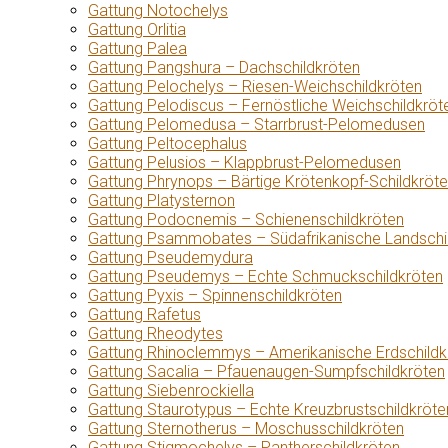
Gattung Notochelys
Gattung Orlitia
Gattung Palea
Gattung Pangshura – Dachschildkröten
Gattung Pelochelys – Riesen-Weichschildkröten
Gattung Pelodiscus – Fernöstliche Weichschildkröt
Gattung Pelomedusa – Starrbrust-Pelomedusen
Gattung Peltocephalus
Gattung Pelusios – Klappbrust-Pelomedusen
Gattung Phrynops – Bärtige Krötenkopf-Schildkröt
Gattung Platysternon
Gattung Podocnemis – Schienenschildkröten
Gattung Psammobates – Südafrikanische Landschi
Gattung Pseudemydura
Gattung Pseudemys – Echte Schmuckschildkröten
Gattung Pyxis – Spinnenschildkröten
Gattung Rafetus
Gattung Rheodytes
Gattung Rhinoclemmys – Amerikanische Erdschildk
Gattung Sacalia – Pfauenaugen-Sumpfschildkröten
Gattung Siebenrockiella
Gattung Staurotypus – Echte Kreuzbrustschildkröte
Gattung Sternotherus – Moschusschildkröten
Gattung Stigmochelys – Pantherschildkröten