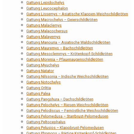
Gattung Lepidochelys
Gattung Leucocephalon
Gattung Lissemys – Asiatische Klappen-Weichschildkröten
Gattung Macrochelys – Geierschildkröten
Gattung Malaclemys
Gattung Malacochersus
Gattung Malayemys
Gattung Manouria – Asiatische Waldschildkröten
Gattung Mauremys – Bachschildkröten
Gattung Mesoclemmys – Krötenkopf-Schildkröten
Gattung Morenia – Pfauenaugenschildkröten
Gattung Myuchelys
Gattung Natator
Gattung Nilssonia – Indische Weichschildkröten
Gattung Notochelys
Gattung Orlitia
Gattung Palea
Gattung Pangshura – Dachschildkröten
Gattung Pelochelys – Riesen-Weichschildkröten
Gattung Pelodiscus – Fernöstliche Weichschildkröten
Gattung Pelomedusa – Starrbrust-Pelomedusen
Gattung Peltocephalus
Gattung Pelusios – Klappbrust-Pelomedusen
Gattung Phrynops – Bärtige Krötenkopf-Schildkröten