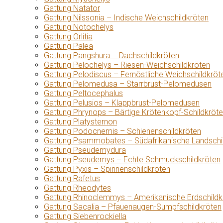
Gattung Natator
Gattung Nilssonia – Indische Weichschildkröten
Gattung Notochelys
Gattung Orlitia
Gattung Palea
Gattung Pangshura – Dachschildkröten
Gattung Pelochelys – Riesen-Weichschildkröten
Gattung Pelodiscus – Fernöstliche Weichschildkröt
Gattung Pelomedusa – Starrbrust-Pelomedusen
Gattung Peltocephalus
Gattung Pelusios – Klappbrust-Pelomedusen
Gattung Phrynops – Bärtige Krötenkopf-Schildkröt
Gattung Platysternon
Gattung Podocnemis – Schienenschildkröten
Gattung Psammobates – Südafrikanische Landschi
Gattung Pseudemydura
Gattung Pseudemys – Echte Schmuckschildkröten
Gattung Pyxis – Spinnenschildkröten
Gattung Rafetus
Gattung Rheodytes
Gattung Rhinoclemmys – Amerikanische Erdschildk
Gattung Sacalia – Pfauenaugen-Sumpfschildkröten
Gattung Siebenrockiella