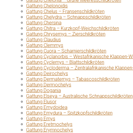
Gattung Chelonia – Grüne Meeresschildkröten
Gattung Chelonoidis
Gattung Chelus – Fransenschildkröten
Gattung Chelydra – Schnappschildkröten
Gattung Chersina
Gattung Chitra – Kurzkopf-Weichschildkröten
Gattung Chrysemys – Zierschildkröten
Gattung Claudius
Gattung Clemmys
Gattung Cuora – Scharnierschildkröten
Gattung Cyclanorbis – Westafrikanische Klappen-W
Gattung Cyclemys – Blattschildkröten
Gattung Cycloderma – Zentralafrikanische Klappen
Gattung Deirochelys
Gattung Dermatemys – Tabascoschildkröten
Gattung Dermochelys
Gattung Dogania
Gattung Elseya – Australische Schnappschildkröten
Gattung Elusor
Gattung Emydoidea
Gattung Emydura – Spitzkopfschildkröten
Gattung Emys
Gattung Eretmochelys
Gattung Erymnochelys