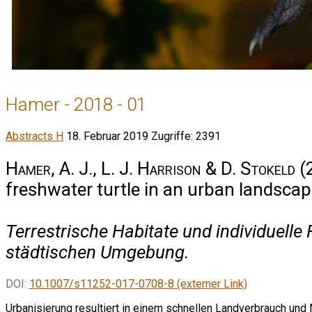
Hamer - 2018 - 01
Abstracts H
18. Februar 2019
Zugriffe: 2391
Hamer, A. J., L. J. Harrison & D. Stokeld
(2
freshwater turtle in an urban landsca
Terrestrische Habitate und individuelle
städtischen Umgebung.
DOI:
10.1007/s11252-017-0708-8 (externer Link)
Urbanisierung resultiert in einem schnellen Landverbrauch un