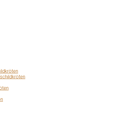
ildkröten
schildkröten
öten
en