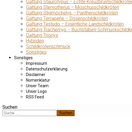
Gattung Staurotypus – Echte Kreuzbrustschildkröte
Gattung Sternotherus – Moschusschildkröten
Gattung Stigmochelys – Pantherschildkröten
Gattung Terrapene – Dosenschildkröten
Gattung Testudo – Eigentliche Landschildkröten
Gattung Trachemys – Buchstaben-Schmuckschildk
Gattung Trionyx
Hybriden
Schildkrötenschmuck
Sonstiges
Sonstiges
Impressum
Datenschutzerklärung
Disclaimer
Nomenklatur
Unser Team
Unser Logo
RSS Feed
Suchen
Suchen