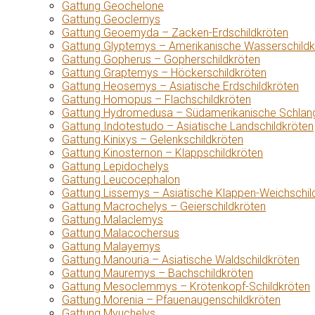
Gattung Geochelone
Gattung Geoclemys
Gattung Geoemyda – Zacken-Erdschildkröten
Gattung Glyptemys – Amerikanische Wasserschildk
Gattung Gopherus – Gopherschildkröten
Gattung Graptemys – Höckerschildkröten
Gattung Heosemys – Asiatische Erdschildkröten
Gattung Homopus – Flachschildkröten
Gattung Hydromedusa – Südamerikanische Schlang
Gattung Indotestudo – Asiatische Landschildkröten
Gattung Kinixys – Gelenkschildkröten
Gattung Kinosternon – Klappschildkröten
Gattung Lepidochelys
Gattung Leucocephalon
Gattung Lissemys – Asiatische Klappen-Weichschil
Gattung Macrochelys – Geierschildkröten
Gattung Malaclemys
Gattung Malacochersus
Gattung Malayemys
Gattung Manouria – Asiatische Waldschildkröten
Gattung Mauremys – Bachschildkröten
Gattung Mesoclemmys – Krötenkopf-Schildkröten
Gattung Morenia – Pfauenaugenschildkröten
Gattung Myuchelys