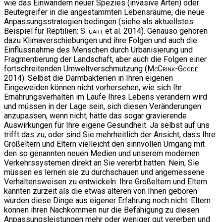
wie das Einwandern neuer Spezies (invasive Arten) oder
Beutegreifer in die angestammten Lebensräume, die neue
Anpassungsstrategien bedingen (siehe als aktuellstes
Beispiel für Reptilien:
Stuart
et al. 2014). Genauso gehören
dazu Klimaverschiebungen und ihre Folgen und auch die
Einflussnahme des Menschen durch Urbanisierung und
Fragmentierung der Landschaft, aber auch die Folgen einer
fortschreitenden Umweltverschmutzung (
McCrink-Goode
2014). Selbst die Darmbakterien in Ihren eigenen
Eingeweiden können nicht vorhersehen, wie sich Ihr
Ernährungsverhalten im Laufe Ihres Lebens verändern wird
und müssen in der Lage sein, sich diesen Veränderungen
anzupassen, wenn nicht, hätte das sogar gravierende
Auswirkungen für Ihre eigene Gesundheit. Ja selbst auf uns
trifft das zu, oder sind Sie mehrheitlich der Ansicht, dass Ihre
Großeltern und Eltern vielleicht den sinnvollen Umgang mit
den so genannten neuen Medien und unserem modernen
Verkehrssystemen direkt an Sie vererbt hätten. Nein, Sie
müssen es lernen sie zu durchschauen und angemessene
Verhaltensweisen zu entwickeln. Ihre Großeltern und Eltern
kannten zurzeit als die etwas älteren von Ihnen geboren
wurden diese Dinge aus eigener Erfahrung noch nicht. Eltern
können ihren Nachkommen nur die Befähigung zu diesen
Anpassungsleistungen mehr oder weniger gut vererben und