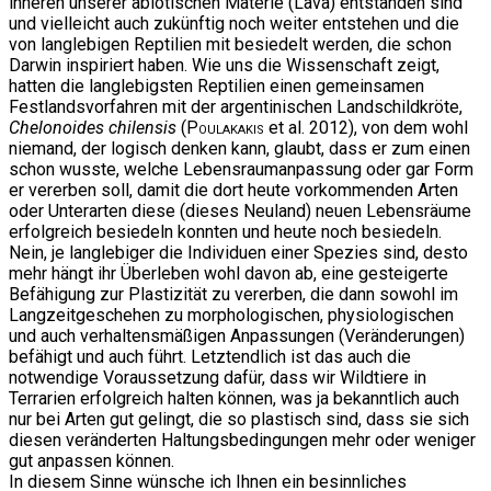
inneren unserer abiotischen Materie (Lava) entstanden sind
und vielleicht auch zukünftig noch weiter entstehen und die
von langlebigen Reptilien mit besiedelt werden, die schon
Darwin inspiriert haben. Wie uns die Wissenschaft zeigt,
hatten die langlebigsten Reptilien einen gemeinsamen
Festlandsvorfahren mit der argentinischen Landschildkröte,
Chelonoides chilensis
(
Poulakakis
et al. 2012), von dem wohl
niemand, der logisch denken kann, glaubt, dass er zum einen
schon wusste, welche Lebensraumanpassung oder gar Form
er vererben soll, damit die dort heute vorkommenden Arten
oder Unterarten diese (dieses Neuland) neuen Lebensräume
erfolgreich besiedeln konnten und heute noch besiedeln.
Nein, je langlebiger die Individuen einer Spezies sind, desto
mehr hängt ihr Überleben wohl davon ab, eine gesteigerte
Befähigung zur Plastizität zu vererben, die dann sowohl im
Langzeitgeschehen zu morphologischen, physiologischen
und auch verhaltensmäßigen Anpassungen (Veränderungen)
befähigt und auch führt. Letztendlich ist das auch die
notwendige Voraussetzung dafür, dass wir Wildtiere in
Terrarien erfolgreich halten können, was ja bekanntlich auch
nur bei Arten gut gelingt, die so plastisch sind, dass sie sich
diesen veränderten Haltungsbedingungen mehr oder weniger
gut anpassen können.
In diesem Sinne wünsche ich Ihnen ein besinnliches