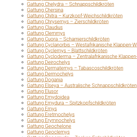
Gattung Chelydra – Schnappschildkröten
Gattung Chersina
Gattung Chitra – Kurzkopf-Weichschildkröten
Gattung Chrysemys – Zierschildkröten
Gattung Claudius
Gattung Clemmys
Gattung Cuora – Scharnierschildkröten
Gattung Cyclanorbis – Westafrikanische Klappen-W
Gattung Cyclemys – Blattschildkröten
Gattung Cycloderma – Zentralafrikanische Klappen
Gattung Deirochelys
Gattung Dermatemys – Tabascoschildkröten
Gattung Dermochelys
Gattung Dogania
Gattung Elseya – Australische Schnappschildkröten
Gattung Elusor
Gattung Emydoidea
Gattung Emydura – Spitzkopfschildkröten
Gattung Emys
Gattung Eretmochelys
Gattung Erymnochelys
Gattung Geochelone
Gattung Geoclemys