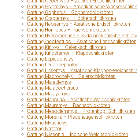
Gattung Geoemyda – Zacken-Erdschildkröten
Gattung Glyptemys – Amerikanische Wasserschildk
Gattung Gopherus – Gopherschildkröten
Gattung Graptemys – Höckerschildkröten
Gattung Heosemys – Asiatische Erdschildkröten
Gattung Homopus – Flachschildkröten
Gattung Hydromedusa – Südamerikanische Schlang
Gattung Indotestudo – Asiatische Landschildkröten
Gattung Kinixys – Gelenkschildkröten
Gattung Kinosternon – Klappschildkröten
Gattung Lepidochelys
Gattung Leucocephalon
Gattung Lissemys – Asiatische Klappen-Weichschil
Gattung Macrochelys – Geierschildkröten
Gattung Malaclemys
Gattung Malacochersus
Gattung Malayemys
Gattung Manouria – Asiatische Waldschildkröten
Gattung Mauremys – Bachschildkröten
Gattung Mesoclemmys – Krötenkopf-Schildkröten
Gattung Morenia – Pfauenaugenschildkröten
Gattung Myuchelys
Gattung Natator
Gattung Nilssonia – Indische Weichschildkröten