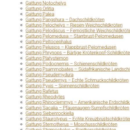
Gattung Notochelys
Gattung Orlitia
Gattung Palea
Gattung Pangshura – Dachschildkröten
Gattung Pelochelys – Riesen-Weichschildkröten
Gattung Pelodiscus – Fernöstliche Weichschildkröt
Gattung Pelomedusa – Starrbrust-Pelomedusen
Gattung Peltocephalus
Gattung Pelusios – Klappbrust-Pelomedusen
Gattung Phrynops – Bärtige Krötenkopf-Schildkröt
Gattung Platysternon
Gattung Podocnemis – Schienenschildkröten
Gattung Psammobates – Südafrikanische Landschi
Gattung Pseudemydura
Gattung Pseudemys – Echte Schmuckschildkröten
Gattung Pyxis – Spinnenschildkröten
Gattung Rafetus
Gattung Rheodytes
Gattung Rhinoclemmys – Amerikanische Erdschildk
Gattung Sacalia – Pfauenaugen-Sumpfschildkröten
Gattung Siebenrockiella
Gattung Staurotypus – Echte Kreuzbrustschildkröte
Gattung Sternotherus – Moschusschildkröten
Gattung Stigmochelys – Pantherschildkröten