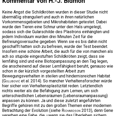
Kommentar von H.-J. Bidmon
Keine Angst die Schildkröten wurden in dieser Studie nicht
übermäßig stranguliert und auch in ihren natürlichen
Vorkommensgebieten und Mikrohabitaten getestet. Dabei
wurde den Tieren eine Schnur unter den Hals umgelegt,
sodass sich die Gularschilde des Plastrons einhängten und
jedem Individuum wurden drei Minuten Zeit für die
Befreiungsversuche gegeben. Wenn sie es bis dahin nicht
geschafft hatten sich zu befreien, wurde der Test beendet.
Insofern eine schöne Arbeit, die auch für die von manchen als
ach so stupide eingestuften Schildkröten zeigt, dass sie
lernfähig sind und eine Biotopanpassung an den Tag legen,
die anscheinend auf dieser Lernfähigkeit beruht, genauso wie
schon in der kürzlich vorgestellten Arbeit zum
Bewegungsverhalten in steilen und hindernisreichen Habitat
(
Golubović
et al. 2014). So mancher Verhaltensforscher würde
hier sicher von Verhaltensplastizität reden. Letztendlich
nichts weiter als die Befähigung zum Lernen, um sich
unterschiedlichen Lebensräumen (Lebensraumanpassung)
anpassen zu können. Ja und diese zuletzt angeführten
Begriffe gehören mit zu den großen Themen einer modernen
Betrachtung der Evolution (siehe
Richardson
2013), denn Gene
vererben eine Gabe, die –wenn sie das Überleben sichern