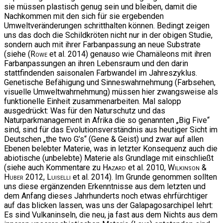
sie müssen plastisch genug sein und bleiben, damit die
Nachkommen mit den sich für sie ergebenden
Umweltveränderungen schritthalten können. Bedingt zeigen
uns das doch die Schildkröten nicht nur in der obigen Studie,
sondern auch mit ihrer Farbanpassung an neue Substrate
(siehe (
Rowe
et al. 2014) genauso wie Chamäleons mit ihren
Farbanpassungen an ihren Lebensraum und den darin
stattfindenden saisonalen Farbwandel im Jahreszyklus.
Genetische Befähigung und Sinneswahrnehmung (Farbsehen,
visuelle Umweltwahrnehmung) müssen hier zwangsweise als
funktionelle Einheit zusammenarbeiten. Mal salopp
ausgedrückt: Was für den Naturschutz und das
Naturparkmanagement in Afrika die so genannten „Big Five“
sind, sind für das Evolutionsverständnis aus heutiger Sicht im
Deutschen „the two G’s“ (Gene & Geist) und zwar auf allen
Ebenen belebter Materie, was in letzter Konsequenz auch die
abiotische (unbelebte) Materie als Grundlage mit einschließt
(siehe auch Kommentare zu
Hazard
et al. 2010,
Wilkinson &
Huber
2012,
Luiselli
et al. 2014). Im Grunde genommen sollten
uns diese ergänzenden Erkenntnisse aus dem letzten und
dem Anfang dieses Jahrhunderts noch etwas ehrfürchtiger
auf das blicken lassen, was uns der Galapagosarchipel lehrt:
Es sind Vulkaninseln, die neu, ja fast aus dem Nichts aus dem