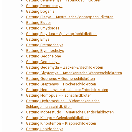
Gattung Dermatemys – Tabascoschildkröten
Gattung Dermochelys
Gattung Dogania
Gattung Elseya – Australische Schnappschildkröten
Gattung Elusor
Gattung Emydoidea
Gattung Emydura – Spitzkopfschildkröten
Gattung Emys
Gattung Eretmochelys
Gattung Erymnochelys
Gattung Geochelone
Gattung Geoclemys
Gattung Geoemyda – Zacken-Erdschildkröten
Gattung Glyptemys – Amerikanische Wasserschildkröten
Gattung Gopherus – Gopherschildkröten
Gattung Graptemys – Höckerschildkröten
Gattung Heosemys – Asiatische Erdschildkröten
Gattung Homopus – Flachschildkröten
Gattung Hydromedusa – Südamerikanische
Schlangenhalsschildkröten
Gattung Indotestudo – Asiatische Landschildkröten
Gattung Kinixys – Gelenkschildkröten
Gattung Kinosternon – Klappschildkröten
Gattung Lepidochelys