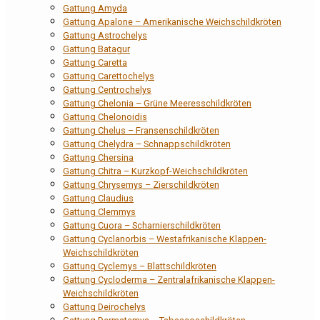
Gattung Amyda
Gattung Apalone – Amerikanische Weichschildkröten
Gattung Astrochelys
Gattung Batagur
Gattung Caretta
Gattung Carettochelys
Gattung Centrochelys
Gattung Chelonia – Grüne Meeresschildkröten
Gattung Chelonoidis
Gattung Chelus – Fransenschildkröten
Gattung Chelydra – Schnappschildkröten
Gattung Chersina
Gattung Chitra – Kurzkopf-Weichschildkröten
Gattung Chrysemys – Zierschildkröten
Gattung Claudius
Gattung Clemmys
Gattung Cuora – Scharnierschildkröten
Gattung Cyclanorbis – Westafrikanische Klappen-
Weichschildkröten
Gattung Cyclemys – Blattschildkröten
Gattung Cycloderma – Zentralafrikanische Klappen-
Weichschildkröten
Gattung Deirochelys