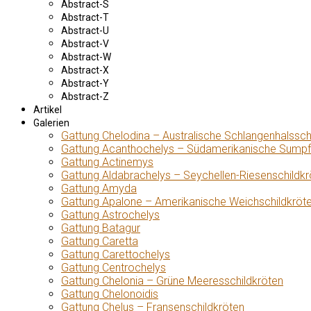
Abstract-S
Abstract-T
Abstract-U
Abstract-V
Abstract-W
Abstract-X
Abstract-Y
Abstract-Z
Artikel
Galerien
Gattung Chelodina – Australische Schlangenhalssch
Gattung Acanthochelys – Südamerikanische Sumpf
Gattung Actinemys
Gattung Aldabrachelys – Seychellen-Riesenschildkr
Gattung Amyda
Gattung Apalone – Amerikanische Weichschildkröt
Gattung Astrochelys
Gattung Batagur
Gattung Caretta
Gattung Carettochelys
Gattung Centrochelys
Gattung Chelonia – Grüne Meeresschildkröten
Gattung Chelonoidis
Gattung Chelus – Fransenschildkröten