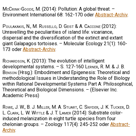
McCrink-Goode, M.
(2014): Pollution: A global threat. –
Environment International 68: 162-170 oder
Abstract-Archiv
.
Poulakakis, N., M. Russello, D. Geist & A. Caccone
(2012):
Unravelling the peculiarities of island life: vicariance,
dispersal and the diversification of the extinct and extant
giant Galapagos tortoises. – Molecular Ecology 21(1): 160-
173 oder
Abstract-Archiv
.
Richardson, K.
(2013): The evolution of intelligent
developmental systems. – S. 127-160
Lerner, R. M. & J. B.
Benson
(Hrsg.): Embodiment and Epigenesis: Theoretical and
methodological Issues in Understanding the Role of Biology
within Rational Developmental Systems Part A: Philosophical,
Theoretical and Biological Dimensions. – (Elsevier Inc.
Academic Press)
Rowe, J. W., B. J. Miller, M. A. Stuart, C. Snyder, J. K. Tucker, D.
L. Clark, L. W. Wittle & J. T. Lamer
(2014): Substrate color-
induced melanization in eight turtle species from four
chelonian groups. – Zoology 117(4): 245-252 oder
Abstract-
Archiv
.