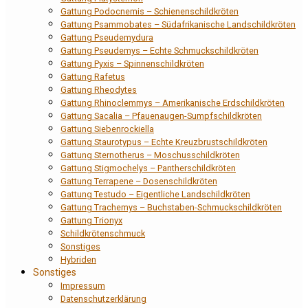
Gattung Podocnemis – Schienenschildkröten
Gattung Psammobates – Südafrikanische Landschildkröten
Gattung Pseudemydura
Gattung Pseudemys – Echte Schmuckschildkröten
Gattung Pyxis – Spinnenschildkröten
Gattung Rafetus
Gattung Rheodytes
Gattung Rhinoclemmys – Amerikanische Erdschildkröten
Gattung Sacalia – Pfauenaugen-Sumpfschildkröten
Gattung Siebenrockiella
Gattung Staurotypus – Echte Kreuzbrustschildkröten
Gattung Sternotherus – Moschusschildkröten
Gattung Stigmochelys – Pantherschildkröten
Gattung Terrapene – Dosenschildkröten
Gattung Testudo – Eigentliche Landschildkröten
Gattung Trachemys – Buchstaben-Schmuckschildkröten
Gattung Trionyx
Schildkrötenschmuck
Sonstiges
Hybriden
Sonstiges
Impressum
Datenschutzerklärung