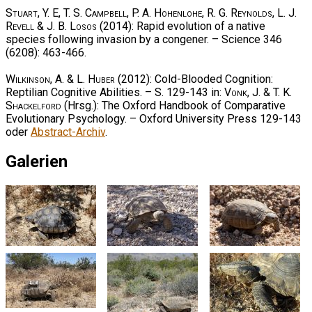
Stuart, Y. E, T. S. Campbell, P. A. Hohenlohe, R. G. Reynolds, L. J.
Revell & J. B. Losos
(2014): Rapid evolution of a native
species following invasion by a congener. – Science 346
(6208): 463-466.
Wilkinson, A. & L. Huber
(2012): Cold-Blooded Cognition:
Reptilian Cognitive Abilities. – S. 129-143 in:
Vonk, J. & T. K.
Shackelford
(Hrsg.): The Oxford Handbook of Comparative
Evolutionary Psychology. – Oxford University Press 129-143
oder
Abstract-Archiv
.
Galerien