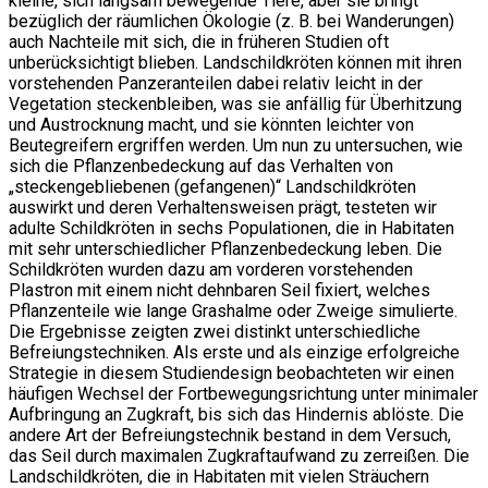
kleine, sich langsam bewegende Tiere, aber sie bringt
bezüglich der räumlichen Ökologie (z. B. bei Wanderungen)
auch Nachteile mit sich, die in früheren Studien oft
unberücksichtigt blieben. Landschildkröten können mit ihren
vorstehenden Panzeranteilen dabei relativ leicht in der
Vegetation steckenbleiben, was sie anfällig für Überhitzung
und Austrocknung macht, und sie könnten leichter von
Beutegreifern ergriffen werden. Um nun zu untersuchen, wie
sich die Pflanzenbedeckung auf das Verhalten von
„steckengebliebenen (gefangenen)“ Landschildkröten
auswirkt und deren Verhaltensweisen prägt, testeten wir
adulte Schildkröten in sechs Populationen, die in Habitaten
mit sehr unterschiedlicher Pflanzenbedeckung leben. Die
Schildkröten wurden dazu am vorderen vorstehenden
Plastron mit einem nicht dehnbaren Seil fixiert, welches
Pflanzenteile wie lange Grashalme oder Zweige simulierte.
Die Ergebnisse zeigten zwei distinkt unterschiedliche
Befreiungstechniken. Als erste und als einzige erfolgreiche
Strategie in diesem Studiendesign beobachteten wir einen
häufigen Wechsel der Fortbewegungsrichtung unter minimaler
Aufbringung an Zugkraft, bis sich das Hindernis ablöste. Die
andere Art der Befreiungstechnik bestand in dem Versuch,
das Seil durch maximalen Zugkraftaufwand zu zerreißen. Die
Landschildkröten, die in Habitaten mit vielen Sträuchern