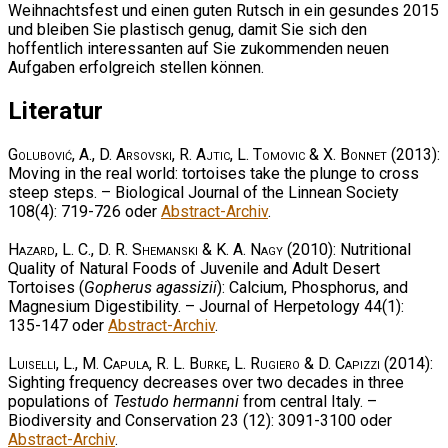
Weihnachtsfest und einen guten Rutsch in ein gesundes 2015
und bleiben Sie plastisch genug, damit Sie sich den
hoffentlich interessanten auf Sie zukommenden neuen
Aufgaben erfolgreich stellen können.
Literatur
Golubović, A., D. Arsovski, R. Ajtic, L. Tomovic & X. Bonnet
(2013):
Moving in the real world: tortoises take the plunge to cross
steep steps. – Biological Journal of the Linnean Society
108(4): 719-726 oder
Abstract-Archiv
.
Hazard, L. C., D. R. Shemanski & K. A. Nagy
(2010): Nutritional
Quality of Natural Foods of Juvenile and Adult Desert
Tortoises (
Gopherus agassizii
): Calcium, Phosphorus, and
Magnesium Digestibility. – Journal of Herpetology 44(1):
135-147 oder
Abstract-Archiv
.
Luiselli, L., M. Capula, R. L. Burke, L. Rugiero & D. Capizzi
(2014):
Sighting frequency decreases over two decades in three
populations of
Testudo hermanni
from central Italy. –
Biodiversity and Conservation 23 (12): 3091-3100 oder
Abstract-Archiv
.