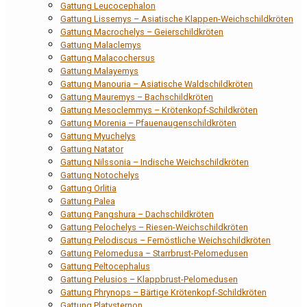
Gattung Leucocephalon
Gattung Lissemys – Asiatische Klappen-Weichschildkröten
Gattung Macrochelys – Geierschildkröten
Gattung Malaclemys
Gattung Malacochersus
Gattung Malayemys
Gattung Manouria – Asiatische Waldschildkröten
Gattung Mauremys – Bachschildkröten
Gattung Mesoclemmys – Krötenkopf-Schildkröten
Gattung Morenia – Pfauenaugenschildkröten
Gattung Myuchelys
Gattung Natator
Gattung Nilssonia – Indische Weichschildkröten
Gattung Notochelys
Gattung Orlitia
Gattung Palea
Gattung Pangshura – Dachschildkröten
Gattung Pelochelys – Riesen-Weichschildkröten
Gattung Pelodiscus – Fernöstliche Weichschildkröten
Gattung Pelomedusa – Starrbrust-Pelomedusen
Gattung Peltocephalus
Gattung Pelusios – Klappbrust-Pelomedusen
Gattung Phrynops – Bärtige Krötenkopf-Schildkröten
Gattung Platysternon