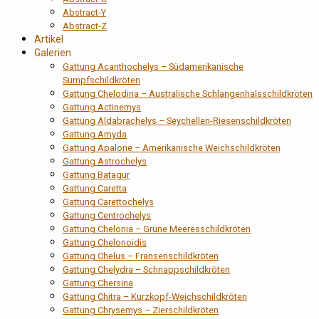
Abstract-Y
Abstract-Z
Artikel
Galerien
Gattung Acanthochelys – Südamerikanische
Sumpfschildkröten
Gattung Chelodina – Australische Schlangenhalsschildkröten
Gattung Actinemys
Gattung Aldabrachelys – Seychellen-Riesenschildkröten
Gattung Amyda
Gattung Apalone – Amerikanische Weichschildkröten
Gattung Astrochelys
Gattung Batagur
Gattung Caretta
Gattung Carettochelys
Gattung Centrochelys
Gattung Chelonia – Grüne Meeresschildkröten
Gattung Chelonoidis
Gattung Chelus – Fransenschildkröten
Gattung Chelydra – Schnappschildkröten
Gattung Chersina
Gattung Chitra – Kurzkopf-Weichschildkröten
Gattung Chrysemys – Zierschildkröten