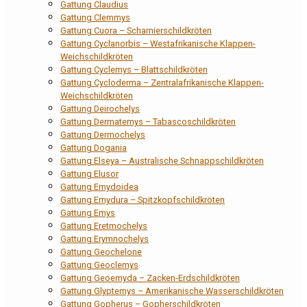
Gattung Claudius
Gattung Clemmys
Gattung Cuora – Scharnierschildkröten
Gattung Cyclanorbis – Westafrikanische Klappen-
Weichschildkröten
Gattung Cyclemys – Blattschildkröten
Gattung Cycloderma – Zentralafrikanische Klappen-
Weichschildkröten
Gattung Deirochelys
Gattung Dermatemys – Tabascoschildkröten
Gattung Dermochelys
Gattung Dogania
Gattung Elseya – Australische Schnappschildkröten
Gattung Elusor
Gattung Emydoidea
Gattung Emydura – Spitzkopfschildkröten
Gattung Emys
Gattung Eretmochelys
Gattung Erymnochelys
Gattung Geochelone
Gattung Geoclemys
Gattung Geoemyda – Zacken-Erdschildkröten
Gattung Glyptemys – Amerikanische Wasserschildkröten
Gattung Gopherus – Gopherschildkröten