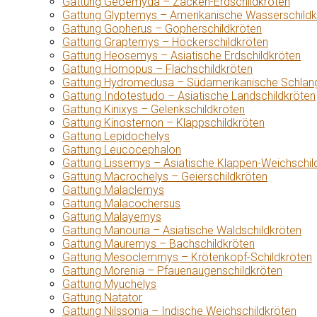
Gattung Geoemyda – Zacken-Erdschildkröten
Gattung Glyptemys – Amerikanische Wasserschildk
Gattung Gopherus – Gopherschildkröten
Gattung Graptemys – Höckerschildkröten
Gattung Heosemys – Asiatische Erdschildkröten
Gattung Homopus – Flachschildkröten
Gattung Hydromedusa – Südamerikanische Schlang
Gattung Indotestudo – Asiatische Landschildkröten
Gattung Kinixys – Gelenkschildkröten
Gattung Kinosternon – Klappschildkröten
Gattung Lepidochelys
Gattung Leucocephalon
Gattung Lissemys – Asiatische Klappen-Weichschil
Gattung Macrochelys – Geierschildkröten
Gattung Malaclemys
Gattung Malacochersus
Gattung Malayemys
Gattung Manouria – Asiatische Waldschildkröten
Gattung Mauremys – Bachschildkröten
Gattung Mesoclemmys – Krötenkopf-Schildkröten
Gattung Morenia – Pfauenaugenschildkröten
Gattung Myuchelys
Gattung Natator
Gattung Nilssonia – Indische Weichschildkröten