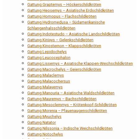
Gattung Graptemys – Höckerschildkröten
Gattung Heosemys – Asiatische Erdschildkröten
Gattung Homopus – Flachschildkröten
Gattung Hydromedusa – Südamerikanische
Schlangenhalsschildkröten
Gattung Indotestudo – Asiatische Landschildkröten
Gattung Kinixys – Gelenkschildkröten
Gattung Kinosternon – Klappschildkröten
Gattung Lepidochelys
Gattung Leucocephalon
Gattung Lissemys – Asiatische Klappen-Weichschildkröten
Gattung Macrochelys – Geierschildkröten
Gattung Malaclemys
Gattung Malacochersus
Gattung Malayemys
Gattung Manouria – Asiatische Waldschildkröten
Gattung Mauremys – Bachschildkröten
Gattung Mesoclemmys – Krötenkopf-Schildkröten
Gattung Morenia – Pfauenaugenschildkröten
Gattung Myuchelys
Gattung Natator
Gattung Nilssonia – Indische Weichschildkröten
Gattung Notochelys