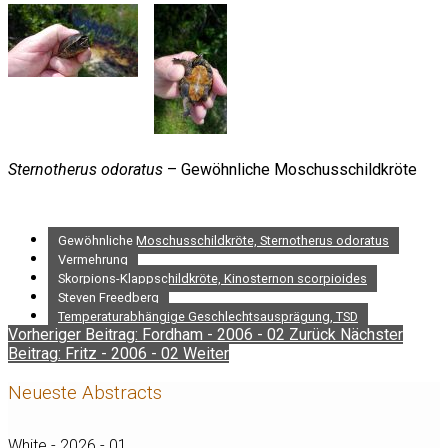
Sternotherus odoratus
– Gewöhnliche Moschusschildkröte
Gewöhnliche Moschusschildkröte, Sternotherus odoratus
Vermehrung
Skorpions-Klappschildkröte, Kinosternon scorpioides
Steven Freedberg
Temperaturabhängige Geschlechtsausprägung, TSD
Vorheriger Beitrag: Fordham - 2006 - 02
Zurück
Nächster
Beitrag: Fritz - 2006 - 02
Weiter
Neueste Abstracts
White - 2026 - 01