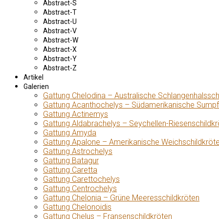
Abstract-S
Abstract-T
Abstract-U
Abstract-V
Abstract-W
Abstract-X
Abstract-Y
Abstract-Z
Artikel
Galerien
Gattung Chelodina – Australische Schlangenhalssch
Gattung Acanthochelys – Südamerikanische Sumpf
Gattung Actinemys
Gattung Aldabrachelys – Seychellen-Riesenschildkr
Gattung Amyda
Gattung Apalone – Amerikanische Weichschildkröt
Gattung Astrochelys
Gattung Batagur
Gattung Caretta
Gattung Carettochelys
Gattung Centrochelys
Gattung Chelonia – Grüne Meeresschildkröten
Gattung Chelonoidis
Gattung Chelus – Fransenschildkröten