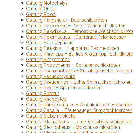
Gattung Notochelys
Gattung Orlitia
Gattung Palea
Gattung Pangshura – Dachschildkröten
Gattung Pelochelys – Riesen-Weichschildkröten
Gattung Pelodiscus – Fernöstliche Weichschildkröt
Gattung Pelomedusa – Starrbrust-Pelomedusen
Gattung Peltocephalus
Gattung Pelusios – Klappbrust-Pelomedusen
Gattung Phrynops – Bärtige Krötenkopf-Schildkröt
Gattung Platysternon
Gattung Podocnemis – Schienenschildkröten
Gattung Psammobates – Südafrikanische Landschi
Gattung Pseudemydura
Gattung Pseudemys – Echte Schmuckschildkröten
Gattung Pyxis – Spinnenschildkröten
Gattung Rafetus
Gattung Rheodytes
Gattung Rhinoclemmys – Amerikanische Erdschildk
Gattung Sacalia – Pfauenaugen-Sumpfschildkröten
Gattung Siebenrockiella
Gattung Staurotypus – Echte Kreuzbrustschildkröte
Gattung Sternotherus – Moschusschildkröten
Gattung Stigmochelys – Pantherschildkröten