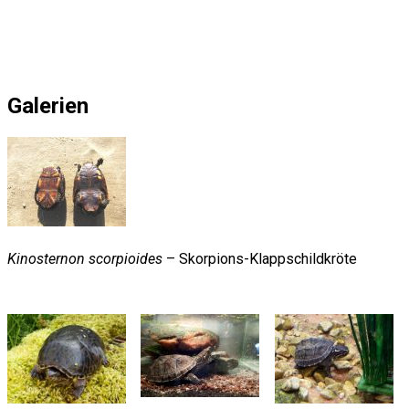
Galerien
Kinosternon scorpioides
– Skorpions-Klappschildkröte