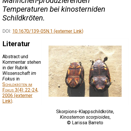
Männchen-produzierenden
Temperaturen bei kinosterniden
Schildkröten.
DOI:
10.1670/139-05N.1 (externer Link)
Literatur
Abstract und
Kommentar stehen
in der Rubrik
Wissenschaft im
Fokus
in
Schildkröten im
Fokus
3(4): 22-24,
2006 (externer
Link)
.
Skorpions-Klappschildkröte,
Kinosternon scorpioides
,
© Larissa Barreto