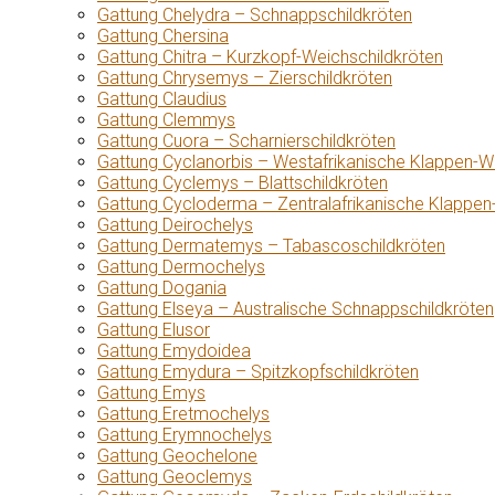
Gattung Chelydra – Schnappschildkröten
Gattung Chersina
Gattung Chitra – Kurzkopf-Weichschildkröten
Gattung Chrysemys – Zierschildkröten
Gattung Claudius
Gattung Clemmys
Gattung Cuora – Scharnierschildkröten
Gattung Cyclanorbis – Westafrikanische Klappen-W
Gattung Cyclemys – Blattschildkröten
Gattung Cycloderma – Zentralafrikanische Klappen
Gattung Deirochelys
Gattung Dermatemys – Tabascoschildkröten
Gattung Dermochelys
Gattung Dogania
Gattung Elseya – Australische Schnappschildkröten
Gattung Elusor
Gattung Emydoidea
Gattung Emydura – Spitzkopfschildkröten
Gattung Emys
Gattung Eretmochelys
Gattung Erymnochelys
Gattung Geochelone
Gattung Geoclemys