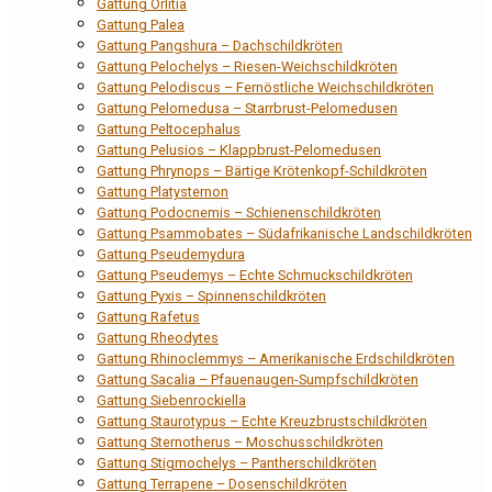
Gattung Orlitia
Gattung Palea
Gattung Pangshura – Dachschildkröten
Gattung Pelochelys – Riesen-Weichschildkröten
Gattung Pelodiscus – Fernöstliche Weichschildkröten
Gattung Pelomedusa – Starrbrust-Pelomedusen
Gattung Peltocephalus
Gattung Pelusios – Klappbrust-Pelomedusen
Gattung Phrynops – Bärtige Krötenkopf-Schildkröten
Gattung Platysternon
Gattung Podocnemis – Schienenschildkröten
Gattung Psammobates – Südafrikanische Landschildkröten
Gattung Pseudemydura
Gattung Pseudemys – Echte Schmuckschildkröten
Gattung Pyxis – Spinnenschildkröten
Gattung Rafetus
Gattung Rheodytes
Gattung Rhinoclemmys – Amerikanische Erdschildkröten
Gattung Sacalia – Pfauenaugen-Sumpfschildkröten
Gattung Siebenrockiella
Gattung Staurotypus – Echte Kreuzbrustschildkröten
Gattung Sternotherus – Moschusschildkröten
Gattung Stigmochelys – Pantherschildkröten
Gattung Terrapene – Dosenschildkröten