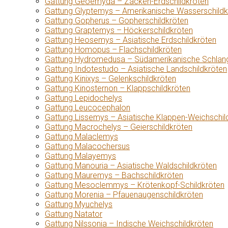
Gattung Geoemyda – Zacken-Erdschildkröten
Gattung Glyptemys – Amerikanische Wasserschildk
Gattung Gopherus – Gopherschildkröten
Gattung Graptemys – Höckerschildkröten
Gattung Heosemys – Asiatische Erdschildkröten
Gattung Homopus – Flachschildkröten
Gattung Hydromedusa – Südamerikanische Schlang
Gattung Indotestudo – Asiatische Landschildkröten
Gattung Kinixys – Gelenkschildkröten
Gattung Kinosternon – Klappschildkröten
Gattung Lepidochelys
Gattung Leucocephalon
Gattung Lissemys – Asiatische Klappen-Weichschil
Gattung Macrochelys – Geierschildkröten
Gattung Malaclemys
Gattung Malacochersus
Gattung Malayemys
Gattung Manouria – Asiatische Waldschildkröten
Gattung Mauremys – Bachschildkröten
Gattung Mesoclemmys – Krötenkopf-Schildkröten
Gattung Morenia – Pfauenaugenschildkröten
Gattung Myuchelys
Gattung Natator
Gattung Nilssonia – Indische Weichschildkröten