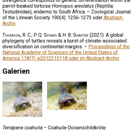
divergence corresponds to genetic differentiation within the
parrot-beaked tortoise
Homopus areolatus
(Reptilia:
Testudinidae), endemic to South Africa. – Zoological Journal
of the Linnean Society 190(4): 1256-1273 oder
Abstract-
Archiv
.
Thomson, R. C., P. Q. Spinks & H. B. Shaffer
(2021): A global
phylogeny of turtles reveals a burst of climate-associated
diversification on continental margins. –
Proceedings of the
National Academy of Sciences of the United States of
America 118(7): e2012215118 oder im Abstract-Archiv
.
Galerien
Terrapene coahuila
– Coahuila-Dosenschildkröte