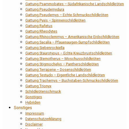
Gattung Psammobates – Südafrikanische Landschildkröten
Gattung Pseudemydura
Gattung Pseudemys – Echte Schmuckschildkröten
Gattung Pyxis – Spinnenschildkröten
Gattung Rafetus
Gattung Rheodytes
Gattung Rhinoclemmys – Amerikanische Erdschildkröten
Gattung Sacalia – Pfauenaugen-Sumpfschildkröten
Gattung Siebenrockiella
Gattung Staurotypus – Echte Kreuzbrustschildkröten
Gattung Sternotherus – Moschusschildkröten
Gattung Stigmochelys – Pantherschildkröten
Gattung Terrapene – Dosenschildkröten
Gattung Testudo – Eigentliche Landschildkröten
Gattung Trachemys – Buchstaben-Schmuckschildkröten
Gattung Trionyx
Schildkrötenschmuck
Sonstiges
Hybriden
Sonstiges
Impressum
Datenschutzerklärung
Disclaimer