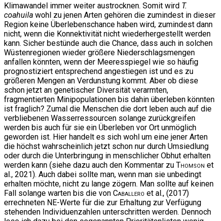
Klimawandel immer weiter austrocknen. Somit wird
T.
coahuila
wohl zu jenen Arten gehören die zumindest in dieser
Region keine Überlebenschance haben wird, zumindest dann
nicht, wenn die Konnektivität nicht wiederhergestellt werden
kann. Sicher bestünde auch die Chance, dass auch in solchen
Wüstenregionen wieder größere Niederschlagsmengen
anfallen könnten, wenn der Meeresspiegel wie so häufig
prognostiziert entsprechend angestiegen ist und es zu
größeren Mengen an Verdunstung kommt. Aber ob diese
schon jetzt an genetischer Diversität verarmten,
fragmentierten Minipopulationen bis dahin überleben könnten
ist fraglich? Zumal die Menschen die dort leben auch auf die
verbliebenen Wasserressourcen solange zurückgreifen
werden bis auch für sie ein Überleben vor Ort unmöglich
geworden ist. Hier handelt es sich wohl um eine jener Arten
die höchst wahrscheinlich jetzt schon nur durch Umsiedlung
oder durch die Unterbringung in menschlicher Obhut erhalten
werden kann (siehe dazu auch den Kommentar zu
Thomson
et
al., 2021). Auch dabei sollte man, wenn man sie unbedingt
erhalten möchte, nicht zu lange zögern. Man sollte auf keinen
Fall solange warten bis die von
Caballero
et al., (2017)
errechneten NE-Werte für die zur Erhaltung zur Verfügung
stehenden Individuenzahlen unterschritten werden. Dennoch