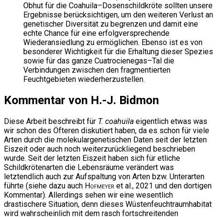
Obhut für die Coahuila–Dosenschildkröte sollten unsere
Ergebnisse berücksichtigen, um den weiteren Verlust an
genetischer Diversität zu begrenzen und damit eine
echte Chance für eine erfolgversprechende
Wiederansiedlung zu ermöglichen. Ebenso ist es von
besonderer Wichtigkeit für die Erhaltung dieser Spezies
sowie für das ganze Cuatrocienegas–Tal die
Verbindungen zwischen den fragmentierten
Feuchtgebieten wiederherzustellen.
Kommentar von H.-J. Bidmon
Diese Arbeit beschreibt für
T. coahuila
eigentlich etwas was
wir schon des Öfteren diskutiert haben, da es schon für viele
Arten durch die molekulargenetischen Daten seit der letzten
Eiszeit oder auch noch weiterzurückliegend beschrieben
wurde. Seit der letzten Eiszeit haben sich für etliche
Schildkrötenarten die Lebensräume verändert was
letztendlich auch zur Aufspaltung von Arten bzw. Unterarten
führte (siehe dazu auch
Hofmeyer
et al., 2021 und den dortigen
Kommentar). Allerdings sehen wir eine wesentlich
drastischere Situation, denn dieses Wüstenfeuchtraumhabitat
wird wahrscheinlich mit dem rasch fortschreitenden