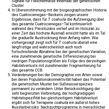
Signale für Flaschenhälse innerhalb der genetischen
Cluster.
In Übereinstimmung mit der biogeographischen Historie
des Cuatrocienegas–Beckens zeigen unsere
Ergebnisse, dass für
T. coahuila
die Aufzweigung über
das gesamte Cuatrocienegas–Tal kontinuierlich
während des Pleistozäns verlief und im Holozän zu
einer Zeit das höchste Ausmaß erreicht hatte als im Tal
die graduelle Austrocknung ihren Anfang nahm. Wie
vorhergesagt zeigt sich für
T. coahuila
überall eine
langfristige und wahrscheinlich auch noch
fortschreitende Abnahme bei der genetischen Variation,
eine zunehmende genetische Differenzierung bei
niedrigen Populationsgrößen als Folge des derzeitigen
Habitatverlusts mit zunehmender Fragmentierung für
das gesamte CCB.
Veränderungen bei der Demographie von Arten sowie
bei deren Populationskonnektivität haben das Potential
die genetischen Muster bei Süßwasserspezies
permanent zu verändern. Unter Berücksichtigung der
sehr begrenzten Verbreitung, der hochgradigigen
Habitatspezifität bei gleichzeitigem Habitatverlust
ergibt sich für Terrapene coahuila ein äußerst hohes
Aussterberisiko. Nachzuchtprogramme in menschlicher