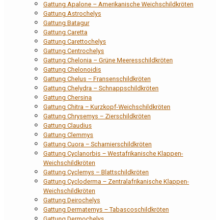
Gattung Apalone – Amerikanische Weichschildkröten
Gattung Astrochelys
Gattung Batagur
Gattung Caretta
Gattung Carettochelys
Gattung Centrochelys
Gattung Chelonia – Grüne Meeresschildkröten
Gattung Chelonoidis
Gattung Chelus – Fransenschildkröten
Gattung Chelydra – Schnappschildkröten
Gattung Chersina
Gattung Chitra – Kurzkopf-Weichschildkröten
Gattung Chrysemys – Zierschildkröten
Gattung Claudius
Gattung Clemmys
Gattung Cuora – Scharnierschildkröten
Gattung Cyclanorbis – Westafrikanische Klappen-
Weichschildkröten
Gattung Cyclemys – Blattschildkröten
Gattung Cycloderma – Zentralafrikanische Klappen-
Weichschildkröten
Gattung Deirochelys
Gattung Dermatemys – Tabascoschildkröten
Gattung Dermochelys