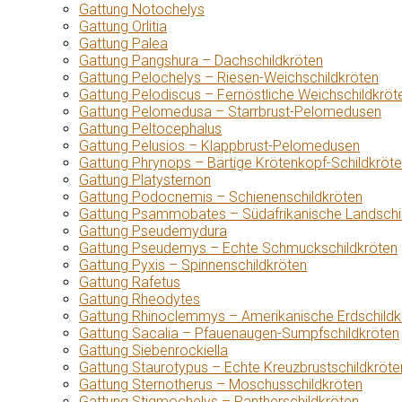
Gattung Notochelys
Gattung Orlitia
Gattung Palea
Gattung Pangshura – Dachschildkröten
Gattung Pelochelys – Riesen-Weichschildkröten
Gattung Pelodiscus – Fernöstliche Weichschildkröt
Gattung Pelomedusa – Starrbrust-Pelomedusen
Gattung Peltocephalus
Gattung Pelusios – Klappbrust-Pelomedusen
Gattung Phrynops – Bärtige Krötenkopf-Schildkröt
Gattung Platysternon
Gattung Podocnemis – Schienenschildkröten
Gattung Psammobates – Südafrikanische Landschi
Gattung Pseudemydura
Gattung Pseudemys – Echte Schmuckschildkröten
Gattung Pyxis – Spinnenschildkröten
Gattung Rafetus
Gattung Rheodytes
Gattung Rhinoclemmys – Amerikanische Erdschildk
Gattung Sacalia – Pfauenaugen-Sumpfschildkröten
Gattung Siebenrockiella
Gattung Staurotypus – Echte Kreuzbrustschildkröte
Gattung Sternotherus – Moschusschildkröten
Gattung Stigmochelys – Pantherschildkröten