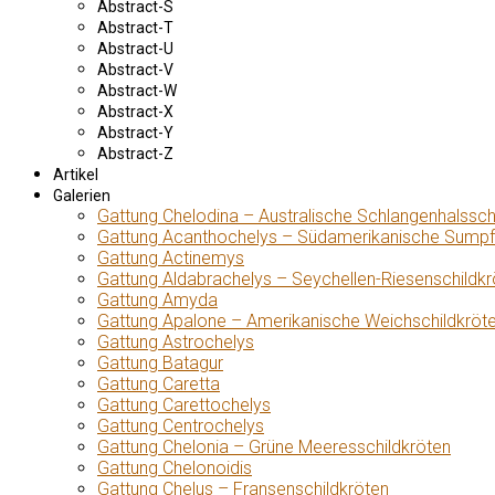
Abstract-S
Abstract-T
Abstract-U
Abstract-V
Abstract-W
Abstract-X
Abstract-Y
Abstract-Z
Artikel
Galerien
Gattung Chelodina – Australische Schlangenhalssch
Gattung Acanthochelys – Südamerikanische Sumpf
Gattung Actinemys
Gattung Aldabrachelys – Seychellen-Riesenschildkr
Gattung Amyda
Gattung Apalone – Amerikanische Weichschildkröt
Gattung Astrochelys
Gattung Batagur
Gattung Caretta
Gattung Carettochelys
Gattung Centrochelys
Gattung Chelonia – Grüne Meeresschildkröten
Gattung Chelonoidis
Gattung Chelus – Fransenschildkröten