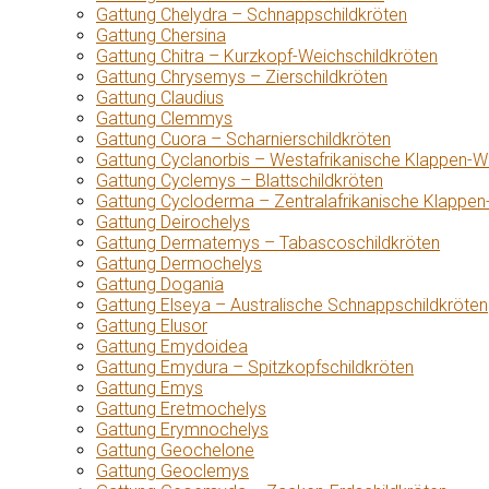
Gattung Chelydra – Schnappschildkröten
Gattung Chersina
Gattung Chitra – Kurzkopf-Weichschildkröten
Gattung Chrysemys – Zierschildkröten
Gattung Claudius
Gattung Clemmys
Gattung Cuora – Scharnierschildkröten
Gattung Cyclanorbis – Westafrikanische Klappen-W
Gattung Cyclemys – Blattschildkröten
Gattung Cycloderma – Zentralafrikanische Klappen
Gattung Deirochelys
Gattung Dermatemys – Tabascoschildkröten
Gattung Dermochelys
Gattung Dogania
Gattung Elseya – Australische Schnappschildkröten
Gattung Elusor
Gattung Emydoidea
Gattung Emydura – Spitzkopfschildkröten
Gattung Emys
Gattung Eretmochelys
Gattung Erymnochelys
Gattung Geochelone
Gattung Geoclemys