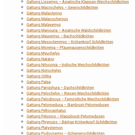
Gattung Lissemys – Asiatische Klappen-Weichschildkröten
Gattung Macrochelys – Geierschildkröten
Gattung Malaclemys
Gattung Malacochersus
Gattung Malayemys
Gattung Manouria – Asiatische Waldschildkröten
Gattung Mauremys – Bachschildkröten
Gattung Mesoclemmys – Krötenkopf-Schildkröten
Gattung Morenia – Pfauenaugenschildkröten
Gattung Myuchelys
Gattung Natator
Gattung Nilssonia – Indische Weichschildkröten
Gattung Notochelys
Gattung Orlitia
Gattung Palea
Gattung Pangshura – Dachschildkröten
Gattung Pelochelys – Riesen-Weichschildkröten
Gattung Pelodiscus – Fernöstliche Weichschildkröten
Gattung Pelomedusa – Starrbrust-Pelomedusen
Gattung Peltocephalus
Gattung Pelusios – Klappbrust-Pelomedusen
Gattung Phrynops – Bärtige Krötenkopf-Schildkröten
Gattung Platysternon
Gattung Podocnemis – Schienenschildkröten