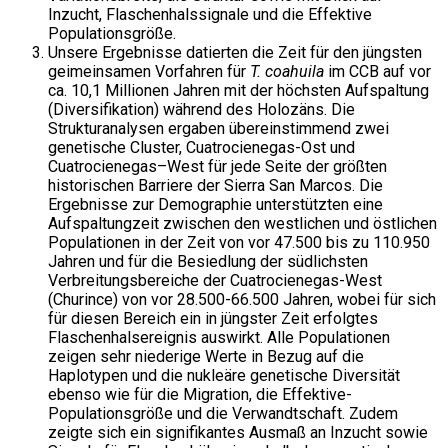
Inzucht, Flaschenhalssignale und die Effektive
Populationsgröße.
Unsere Ergebnisse datierten die Zeit für den jüngsten
geimeinsamen Vorfahren für
T. coahuila
im CCB auf vor
ca. 10,1 Millionen Jahren mit der höchsten Aufspaltung
(Diversifikation) während des Holozäns. Die
Strukturanalysen ergaben übereinstimmend zwei
genetische Cluster, Cuatrocienegas-Ost und
Cuatrocienegas–West für jede Seite der größten
historischen Barriere der Sierra San Marcos. Die
Ergebnisse zur Demographie unterstützten eine
Aufspaltungzeit zwischen den westlichen und östlichen
Populationen in der Zeit von vor 47.500 bis zu 110.950
Jahren und für die Besiedlung der südlichsten
Verbreitungsbereiche der Cuatrocienegas-West
(Churince) von vor 28.500-66.500 Jahren, wobei für sich
für diesen Bereich ein in jüngster Zeit erfolgtes
Flaschenhalsereignis auswirkt. Alle Populationen
zeigen sehr niederige Werte in Bezug auf die
Haplotypen und die nukleäre genetische Diversität
ebenso wie für die Migration, die Effektive-
Populationsgröße und die Verwandtschaft. Zudem
zeigte sich ein signifikantes Ausmaß an Inzucht sowie