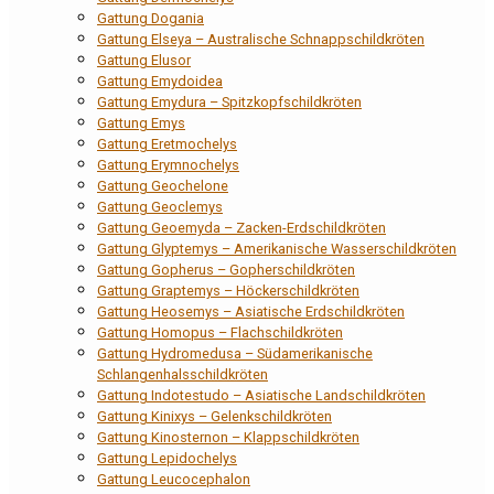
Gattung Dogania
Gattung Elseya – Australische Schnappschildkröten
Gattung Elusor
Gattung Emydoidea
Gattung Emydura – Spitzkopfschildkröten
Gattung Emys
Gattung Eretmochelys
Gattung Erymnochelys
Gattung Geochelone
Gattung Geoclemys
Gattung Geoemyda – Zacken-Erdschildkröten
Gattung Glyptemys – Amerikanische Wasserschildkröten
Gattung Gopherus – Gopherschildkröten
Gattung Graptemys – Höckerschildkröten
Gattung Heosemys – Asiatische Erdschildkröten
Gattung Homopus – Flachschildkröten
Gattung Hydromedusa – Südamerikanische
Schlangenhalsschildkröten
Gattung Indotestudo – Asiatische Landschildkröten
Gattung Kinixys – Gelenkschildkröten
Gattung Kinosternon – Klappschildkröten
Gattung Lepidochelys
Gattung Leucocephalon