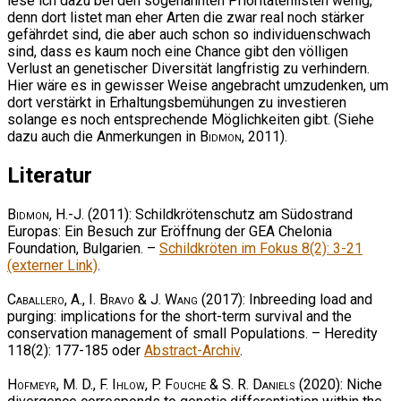
lese ich dazu bei den sogenannten Prioritätenlisten wenig,
denn dort listet man eher Arten die zwar real noch stärker
gefährdet sind, die aber auch schon so individuenschwach
sind, dass es kaum noch eine Chance gibt den völligen
Verlust an genetischer Diversität langfristig zu verhindern.
Hier wäre es in gewisser Weise angebracht umzudenken, um
dort verstärkt in Erhaltungsbemühungen zu investieren
solange es noch entsprechende Möglichkeiten gibt. (Siehe
dazu auch die Anmerkungen in
Bidmon
, 2011).
Literatur
Bidmon, H.-J.
(2011): Schildkrötenschutz am Südostrand
Europas: Ein Besuch zur Eröffnung der GEA Chelonia
Foundation, Bulgarien. –
Schildkröten im Fokus 8(2): 3-21
(externer Link)
.
Caballero, A., I. Bravo & J. Wang
(2017): Inbreeding load and
purging: implications for the short-term survival and the
conservation management of small Populations. – Heredity
118(2): 177-185 oder
Abstract-Archiv
.
Hofmeyr, M. D., F. Ihlow, P. Fouche & S. R. Daniels
(2020): Niche