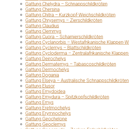
Gattung Chelydra – Schnappschildkröten
Gattung Chersina
Gattung Chitra – Kurzkopf-Weichschildkröten
Gattung Chrysemys – Zierschildkröten
Gattung Claudius
Gattung Clemmys
Gattung Cuora – Scharnierschildkröten
Gattung Cyclanorbis – Westafrikanische Klappen-W
Gattung Cyclemys – Blattschildkröten
Gattung Cycloderma – Zentralafrikanische Klappen
Gattung Deirochelys
Gattung Dermatemys – Tabascoschildkröten
Gattung Dermochelys
Gattung Dogania
Gattung Elseya – Australische Schnappschildkröten
Gattung Elusor
Gattung Emydoidea
Gattung Emydura – Spitzkopfschildkröten
Gattung Emys
Gattung Eretmochelys
Gattung Erymnochelys
Gattung Geochelone
Gattung Geoclemys