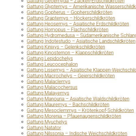
Gattung Geoemyda – Zacken-Erdschildkröten
Gattung Glyptemys – Amerikanische Wasserschildk
Gattung Gopherus – Gopherschildkröten
Gattung Graptemys – Höckerschildkröten
Gattung Heosemys – Asiatische Erdschildkröten
Gattung Homopus – Flachschildkröten
Gattung Hydromedusa – Südamerikanische Schlang
Gattung Indotestudo – Asiatische Landschildkröten
Gattung Kinixys – Gelenkschildkröten
Gattung Kinosternon – Klappschildkröten
Gattung Lepidochelys
Gattung Leucocephalon
Gattung Lissemys – Asiatische Klappen-Weichschil
Gattung Macrochelys – Geierschildkröten
Gattung Malaclemys
Gattung Malacochersus
Gattung Malayemys
Gattung Manouria – Asiatische Waldschildkröten
Gattung Mauremys – Bachschildkröten
Gattung Mesoclemmys – Krötenkopf-Schildkröten
Gattung Morenia – Pfauenaugenschildkröten
Gattung Myuchelys
Gattung Natator
Gattung Nilssonia – Indische Weichschildkröten