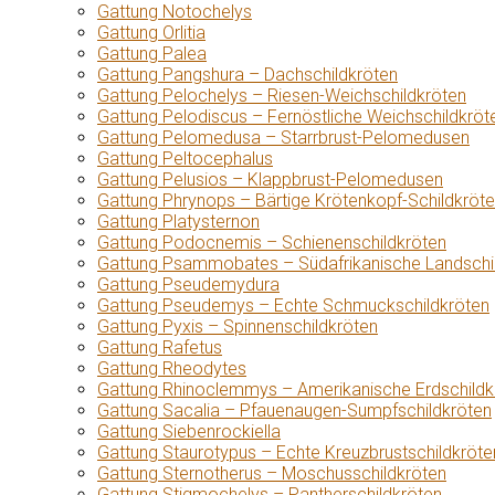
Gattung Notochelys
Gattung Orlitia
Gattung Palea
Gattung Pangshura – Dachschildkröten
Gattung Pelochelys – Riesen-Weichschildkröten
Gattung Pelodiscus – Fernöstliche Weichschildkröt
Gattung Pelomedusa – Starrbrust-Pelomedusen
Gattung Peltocephalus
Gattung Pelusios – Klappbrust-Pelomedusen
Gattung Phrynops – Bärtige Krötenkopf-Schildkröt
Gattung Platysternon
Gattung Podocnemis – Schienenschildkröten
Gattung Psammobates – Südafrikanische Landschi
Gattung Pseudemydura
Gattung Pseudemys – Echte Schmuckschildkröten
Gattung Pyxis – Spinnenschildkröten
Gattung Rafetus
Gattung Rheodytes
Gattung Rhinoclemmys – Amerikanische Erdschildk
Gattung Sacalia – Pfauenaugen-Sumpfschildkröten
Gattung Siebenrockiella
Gattung Staurotypus – Echte Kreuzbrustschildkröte
Gattung Sternotherus – Moschusschildkröten
Gattung Stigmochelys – Pantherschildkröten