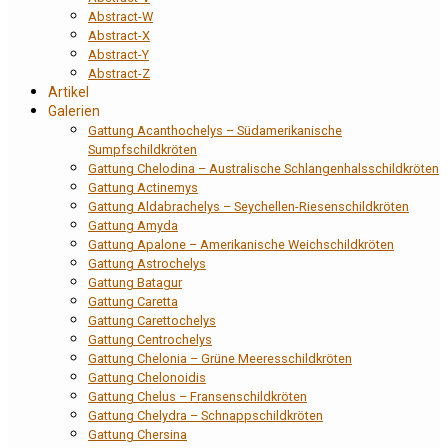
Abstract-W
Abstract-X
Abstract-Y
Abstract-Z
Artikel
Galerien
Gattung Acanthochelys – Südamerikanische
Sumpfschildkröten
Gattung Chelodina – Australische Schlangenhalsschildkröten
Gattung Actinemys
Gattung Aldabrachelys – Seychellen-Riesenschildkröten
Gattung Amyda
Gattung Apalone – Amerikanische Weichschildkröten
Gattung Astrochelys
Gattung Batagur
Gattung Caretta
Gattung Carettochelys
Gattung Centrochelys
Gattung Chelonia – Grüne Meeresschildkröten
Gattung Chelonoidis
Gattung Chelus – Fransenschildkröten
Gattung Chelydra – Schnappschildkröten
Gattung Chersina