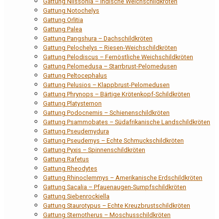
Gattung Nilssonia – Indische Weichschildkröten
Gattung Notochelys
Gattung Orlitia
Gattung Palea
Gattung Pangshura – Dachschildkröten
Gattung Pelochelys – Riesen-Weichschildkröten
Gattung Pelodiscus – Fernöstliche Weichschildkröten
Gattung Pelomedusa – Starrbrust-Pelomedusen
Gattung Peltocephalus
Gattung Pelusios – Klappbrust-Pelomedusen
Gattung Phrynops – Bärtige Krötenkopf-Schildkröten
Gattung Platysternon
Gattung Podocnemis – Schienenschildkröten
Gattung Psammobates – Südafrikanische Landschildkröten
Gattung Pseudemydura
Gattung Pseudemys – Echte Schmuckschildkröten
Gattung Pyxis – Spinnenschildkröten
Gattung Rafetus
Gattung Rheodytes
Gattung Rhinoclemmys – Amerikanische Erdschildkröten
Gattung Sacalia – Pfauenaugen-Sumpfschildkröten
Gattung Siebenrockiella
Gattung Staurotypus – Echte Kreuzbrustschildkröten
Gattung Sternotherus – Moschusschildkröten