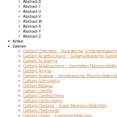
Abstract-S
Abstract-T
Abstract-U
Abstract-V
Abstract-W
Abstract-X
Abstract-Y
Abstract-Z
Artikel
Galerien
Gattung Chelodina – Australische Schlangenhalssch
Gattung Acanthochelys – Südamerikanische Sumpf
Gattung Actinemys
Gattung Aldabrachelys – Seychellen-Riesenschildkr
Gattung Amyda
Gattung Apalone – Amerikanische Weichschildkröt
Gattung Astrochelys
Gattung Batagur
Gattung Caretta
Gattung Carettochelys
Gattung Centrochelys
Gattung Chelonia – Grüne Meeresschildkröten
Gattung Chelonoidis
Gattung Chelus – Fransenschildkröten