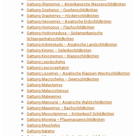
Gattung Glyptemys – Amerikanische Wasserschildkröten
Gattung Gopherus – Gopherschildkröten
Gattung Graptemys – Höckerschildkröten
Gattung Heosemys – Asiatische Erdschildkröten
Gattung Homopus – Flachschildkröten
Gattung Hydromedusa – Südamerikanische
Schlangenhalsschildkröten
Gattung Indotestudo – Asiatische Landschildkröten
Gattung Kinixys – Gelenkschildkröten
Gattung Kinosternon – Klappschildkröten
Gattung Lepidochelys
Gattung Leucocephalon
Gattung Lissemys – Asiatische Klappen-Weichschildkröten
Gattung Macrochelys – Geierschildkröten
Gattung Malaclemys
Gattung Malacochersus
Gattung Malayemys
Gattung Manouria – Asiatische Waldschildkröten
Gattung Mauremys – Bachschildkröten
Gattung Mesoclemmys – Krötenkopf-Schildkröten
Gattung Morenia – Pfauenaugenschildkröten
Gattung Myuchelys
Gattung Natator