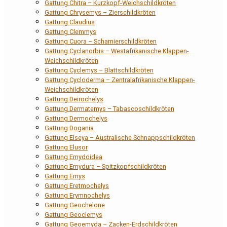
Gattung Chitra – Kurzkopf-Weichschildkröten
Gattung Chrysemys – Zierschildkröten
Gattung Claudius
Gattung Clemmys
Gattung Cuora – Scharnierschildkröten
Gattung Cyclanorbis – Westafrikanische Klappen-
Weichschildkröten
Gattung Cyclemys – Blattschildkröten
Gattung Cycloderma – Zentralafrikanische Klappen-
Weichschildkröten
Gattung Deirochelys
Gattung Dermatemys – Tabascoschildkröten
Gattung Dermochelys
Gattung Dogania
Gattung Elseya – Australische Schnappschildkröten
Gattung Elusor
Gattung Emydoidea
Gattung Emydura – Spitzkopfschildkröten
Gattung Emys
Gattung Eretmochelys
Gattung Erymnochelys
Gattung Geochelone
Gattung Geoclemys
Gattung Geoemyda – Zacken-Erdschildkröten